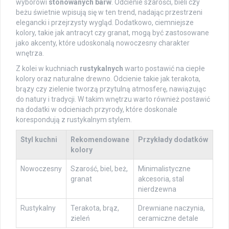
wyborowi
stonowanych barw
. Odcienie szarości, bieli czy
beżu świetnie wpisują się w ten trend, nadając przestrzeni
elegancki i przejrzysty wygląd. Dodatkowo, ciemniejsze
kolory, takie jak antracyt czy granat, mogą być zastosowane
jako akcenty, które udoskonalą nowoczesny charakter
wnętrza.
Z kolei w kuchniach
rustykalnych
warto postawić na ciepłe
kolory oraz naturalne drewno. Odcienie takie jak terakota,
brązy czy zielenie tworzą przytulną atmosferę, nawiązując
do natury i tradycji. W takim wnętrzu warto również postawić
na dodatki w odcieniach przyrody, które doskonale
korespondują z rustykalnym stylem.
Styl kuchni
Rekomendowane
Przykłady dodatków
kolory
Nowoczesny
Szarość, biel, beż,
Minimalistyczne
granat
akcesoria, stal
nierdzewna
Rustykalny
Terakota, brąz,
Drewniane naczynia,
zieleń
ceramiczne detale