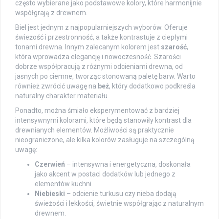
często wybierane jako podstawowe kolory, które harmonijnie
współgrają z drewnem.
Biel jest jednym z najpopularniejszych wyborów. Oferuje
świeżość i przestronność, a także kontrastuje z ciepłymi
tonami drewna. Innym zalecanym kolorem jest
szarość
,
która wprowadza elegancję i nowoczesność. Szarości
dobrze współpracują z różnymi odcieniami drewna, od
jasnych po ciemne, tworząc stonowaną paletę barw. Warto
również zwrócić uwagę na
beż
, który dodatkowo podkreśla
naturalny charakter materiału.
Ponadto, można śmiało eksperymentować z bardziej
intensywnymi kolorami, które będą stanowiły kontrast dla
drewnianych elementów. Możliwości są praktycznie
nieograniczone, ale kilka kolorów zasługuje na szczególną
uwagę:
Czerwień
– intensywna i energetyczna, doskonała
jako akcent w postaci dodatków lub jednego z
elementów kuchni.
Niebieski
– odcienie turkusu czy nieba dodają
świeżości i lekkości, świetnie współgrając z naturalnym
drewnem.