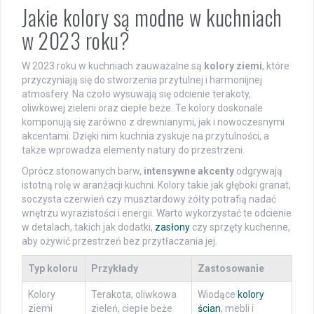
Jakie kolory są modne w kuchniach
w 2023 roku?
W 2023 roku w kuchniach zauważalne są
kolory ziemi
, które
przyczyniają się do stworzenia przytulnej i harmonijnej
atmosfery. Na czoło wysuwają się odcienie terakoty,
oliwkowej zieleni oraz ciepłe beże. Te kolory doskonale
komponują się zarówno z drewnianymi, jak i nowoczesnymi
akcentami. Dzięki nim kuchnia zyskuje na przytulności, a
także wprowadza elementy natury do przestrzeni.
Oprócz stonowanych barw,
intensywne akcenty
odgrywają
istotną rolę w aranżacji kuchni. Kolory takie jak głęboki granat,
soczysta czerwień czy musztardowy żółty potrafią nadać
wnętrzu wyrazistości i energii. Warto wykorzystać te odcienie
w detalach, takich jak dodatki,
zasłony
czy sprzęty kuchenne,
aby ożywić przestrzeń bez przytłaczania jej.
Typ koloru
Przykłady
Zastosowanie
Kolory
Terakota, oliwkowa
Wiodące
kolory
ziemi
zieleń, ciepłe beże
ścian
, mebli i