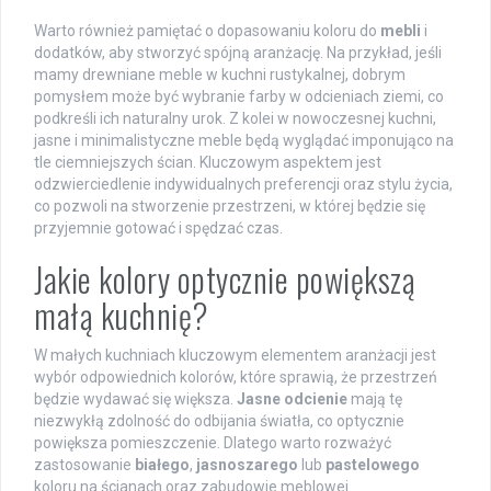
Warto również pamiętać o dopasowaniu koloru do
mebli
i
dodatków, aby stworzyć spójną aranżację. Na przykład, jeśli
mamy drewniane meble w kuchni rustykalnej, dobrym
pomysłem może być wybranie farby w odcieniach ziemi, co
podkreśli ich naturalny urok. Z kolei w nowoczesnej kuchni,
jasne i minimalistyczne meble będą wyglądać imponująco na
tle ciemniejszych ścian. Kluczowym aspektem jest
odzwierciedlenie indywidualnych preferencji oraz stylu życia,
co pozwoli na stworzenie przestrzeni, w której będzie się
przyjemnie gotować i spędzać czas.
Jakie kolory optycznie powiększą
małą kuchnię?
W małych kuchniach kluczowym elementem aranżacji jest
wybór odpowiednich kolorów, które sprawią, że przestrzeń
będzie wydawać się większa.
Jasne odcienie
mają tę
niezwykłą zdolność do odbijania światła, co optycznie
powiększa pomieszczenie. Dlatego warto rozważyć
zastosowanie
białego
,
jasnoszarego
lub
pastelowego
koloru na ścianach oraz zabudowie meblowej.