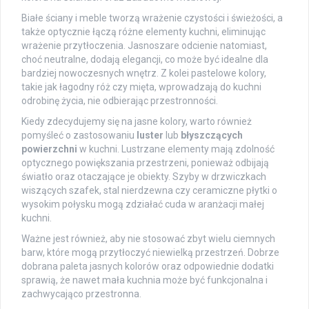
Białe ściany i meble tworzą wrażenie czystości i świeżości, a
także optycznie łączą różne elementy kuchni, eliminując
wrażenie przytłoczenia. Jasnoszare odcienie natomiast,
choć neutralne, dodają elegancji, co może być idealne dla
bardziej nowoczesnych wnętrz. Z kolei pastelowe kolory,
takie jak łagodny róż czy mięta, wprowadzają do kuchni
odrobinę życia, nie odbierając przestronności.
Kiedy zdecydujemy się na jasne kolory, warto również
pomyśleć o zastosowaniu
luster
lub
błyszczących
powierzchni
w kuchni. Lustrzane elementy mają zdolność
optycznego powiększania przestrzeni, ponieważ odbijają
światło oraz otaczające je obiekty. Szyby w drzwiczkach
wiszących szafek, stal nierdzewna czy ceramiczne płytki o
wysokim połysku mogą zdziałać cuda w aranżacji małej
kuchni.
Ważne jest również, aby nie stosować zbyt wielu ciemnych
barw, które mogą przytłoczyć niewielką przestrzeń. Dobrze
dobrana paleta jasnych kolorów oraz odpowiednie dodatki
sprawią, że nawet mała kuchnia może być funkcjonalna i
zachwycająco przestronna.