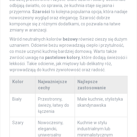
odbijają światło, co sprawia, że kuchnia staje się jasna i
przyjemna.
Szarości
to kolejna popularna opcja, która nadaje
nowoczesny wygląd oraz elegancję. Szarość dobrze
komponuje się z różnymi dodatkami, co pozwala na łatwe
zmiany w aranżacji.
Wśród neutralnych kolorów
beżowy
również cieszy się dużym
uznaniem. Odcienie beżu wprowadzają ciepło i przytulność,
co może uczynić kuchnię bardziej domową. Warto także
zwrócić uwagę na
pastelowe kolory
, które dodają świeżości i
lekkości. Takie odcienie, jak miętowy lub delikatny róż,
wprowadzają do kuchni żywiołowość oraz radość.
Kolor
Najważniejsze
Najlepsze
cechy
zastosowanie
Biały
Przestronny,
Małe kuchnie, stylistyka
świeży, łatwy do
skandynawska
łączenia
Szary
Nowoczesny,
Kuchnie w stylu
elegancki,
industrialnym lub
uniwersalny
minimalistycznym