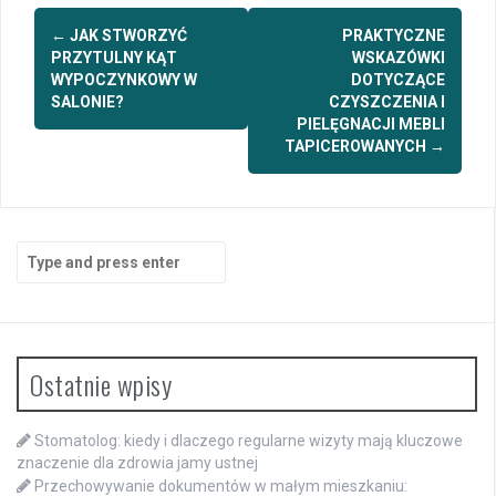
Post
←
JAK STWORZYĆ
PRAKTYCZNE
navigation
PRZYTULNY KĄT
WSKAZÓWKI
WYPOCZYNKOWY W
DOTYCZĄCE
SALONIE?
CZYSZCZENIA I
PIELĘGNACJI MEBLI
TAPICEROWANYCH
→
Search
for:
Ostatnie wpisy
Stomatolog: kiedy i dlaczego regularne wizyty mają kluczowe
znaczenie dla zdrowia jamy ustnej
Przechowywanie dokumentów w małym mieszkaniu: