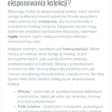
eksponowania kolekcji?
Wybierając meble do eksponowania kolekcji, warto zwrócić
uwagę na kilka kluczowych aspektów. Przede wszystkim,
meble powinny być
estetyczne
, aby harmonizowały z
charakterem kolekcji i wnętrza. Eleganckie witryny mogą
doskonale uwydatnić wartościowe eksponaty, natomiast
regały
otwarte często nadają przestrzeni lekkości i
nowoczesnego stylu.
Kolejnym istotnym czynnikiem jest
funkcjonalność
. Meble
muszą umożliwiać łatwy dostęp do kolekcji, co jest
szczególnie ważne, jeśli częściej chcemy zmieniać
wyeksponowane przedmioty. Witryny z przeszklonymi
frontami nie tylko chronią eksponaty przed kurzem, ale
również umożliwiają ich podziwianie z każdej strony. Oto kilka
typów mebli, które idealnie nadają się do eksponowania
kolekcji:
Witryny
– doskonałe do wyeksponowania delikatnych
przedmiotów, takich jak szkło czy ceramika, chroniąc
je przed uszkodzeniami.
Półki ścienne
– praktyczne rozwiązanie, pozwalające
na zabudowę niewykorzystanej przestrzeni i nadanie