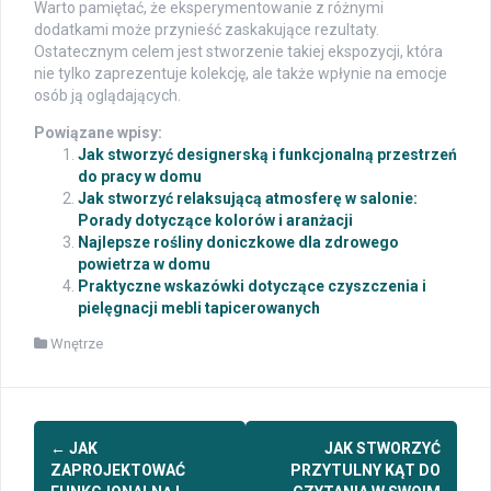
Warto pamiętać, że eksperymentowanie z różnymi
dodatkami może przynieść zaskakujące rezultaty.
Ostatecznym celem jest stworzenie takiej ekspozycji, która
nie tylko zaprezentuje kolekcję, ale także wpłynie na emocje
osób ją oglądających.
Powiązane wpisy:
Jak stworzyć designerską i funkcjonalną przestrzeń
do pracy w domu
Jak stworzyć relaksującą atmosferę w salonie:
Porady dotyczące kolorów i aranżacji
Najlepsze rośliny doniczkowe dla zdrowego
powietrza w domu
Praktyczne wskazówki dotyczące czyszczenia i
pielęgnacji mebli tapicerowanych
Wnętrze
Post
←
JAK
JAK STWORZYĆ
navigation
ZAPROJEKTOWAĆ
PRZYTULNY KĄT DO