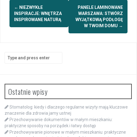
Post
←
NIEZWYKŁE
PANELE LAMINOWANE
navigation
INSPIRACJE: WNĘTRZA
WARSZAWA: STWÓRZ
INSPIROWANE NATURĄ
WYJĄTKOWĄ PODŁOGĘ
W TWOIM DOMU
→
Search
for:
Ostatnie wpisy
Stomatolog: kiedy i dlaczego regularne wizyty mają kluczowe
znaczenie dla zdrowia jamy ustnej
Przechowywanie dokumentów w małym mieszkaniu:
praktyczne sposoby na porządek i łatwy dostęp
Przechowywanie pionowe w małym mieszkaniu: praktyczne