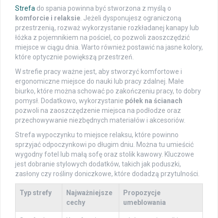
Strefa
do spania powinna być stworzona z myślą o
komforcie i relaksie
. Jeżeli dysponujesz ograniczoną
przestrzenią, rozważ wykorzystanie rozkładanej kanapy lub
łóżka z pojemnikiem na pościel, co pozwoli zaoszczędzić
miejsce w ciągu dnia. Warto również postawić na jasne kolory,
które optycznie powiększą przestrzeń.
W strefie pracy ważne jest, aby stworzyć komfortowe i
ergonomiczne miejsce do nauki lub pracy zdalnej. Małe
biurko, które można schować po zakończeniu pracy, to dobry
pomysł. Dodatkowo, wykorzystanie
półek na ścianach
pozwoli na zaoszczędzenie miejsca na podłodze oraz
przechowywanie niezbędnych materiałów i akcesoriów.
Strefa wypoczynku to miejsce relaksu, które powinno
sprzyjać odpoczynkowi po długim dniu. Można tu umieścić
wygodny fotel lub małą sofę oraz stolik kawowy. Kluczowe
jest dobranie stylowych dodatków, takich jak poduszki,
zasłony czy rośliny doniczkowe, które dodadzą przytulności.
Typ strefy
Najważniejsze
Propozycje
cechy
umeblowania