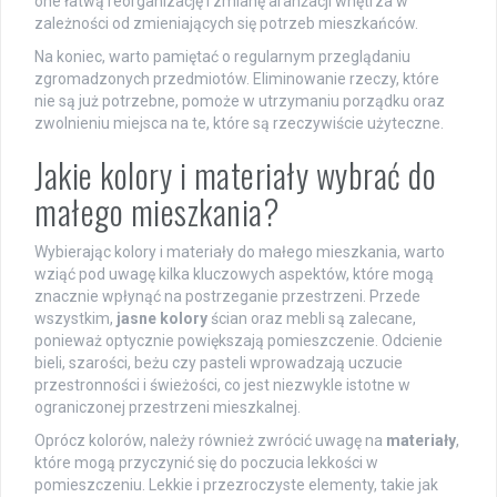
one łatwą reorganizację i zmianę aranżacji wnętrza w
zależności od zmieniających się potrzeb mieszkańców.
Na koniec, warto pamiętać o regularnym przeglądaniu
zgromadzonych przedmiotów. Eliminowanie rzeczy, które
nie są już potrzebne, pomoże w utrzymaniu porządku oraz
zwolnieniu miejsca na te, które są rzeczywiście użyteczne.
Jakie kolory i materiały wybrać do
małego mieszkania?
Wybierając kolory i materiały do małego mieszkania, warto
wziąć pod uwagę kilka kluczowych aspektów, które mogą
znacznie wpłynąć na postrzeganie przestrzeni. Przede
wszystkim,
jasne kolory
ścian oraz mebli są zalecane,
ponieważ optycznie powiększają pomieszczenie. Odcienie
bieli, szarości, beżu czy pasteli wprowadzają uczucie
przestronności i świeżości, co jest niezwykle istotne w
ograniczonej przestrzeni mieszkalnej.
Oprócz kolorów, należy również zwrócić uwagę na
materiały
,
które mogą przyczynić się do poczucia lekkości w
pomieszczeniu. Lekkie i przezroczyste elementy, takie jak