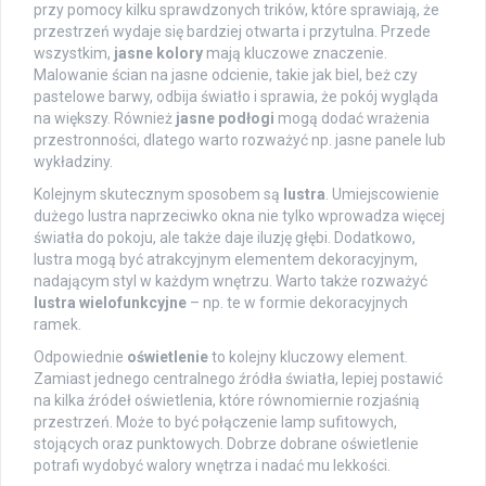
przy pomocy kilku sprawdzonych trików, które sprawiają, że
przestrzeń wydaje się bardziej otwarta i przytulna. Przede
wszystkim,
jasne kolory
mają kluczowe znaczenie.
Malowanie ścian na jasne odcienie, takie jak biel, beż czy
pastelowe barwy, odbija światło i sprawia, że pokój wygląda
na większy. Również
jasne podłogi
mogą dodać wrażenia
przestronności, dlatego warto rozważyć np. jasne panele lub
wykładziny.
Kolejnym skutecznym sposobem są
lustra
. Umiejscowienie
dużego lustra naprzeciwko okna nie tylko wprowadza więcej
światła do pokoju, ale także daje iluzję głębi. Dodatkowo,
lustra mogą być atrakcyjnym elementem dekoracyjnym,
nadającym styl w każdym wnętrzu. Warto także rozważyć
lustra wielofunkcyjne
– np. te w formie dekoracyjnych
ramek.
Odpowiednie
oświetlenie
to kolejny kluczowy element.
Zamiast jednego centralnego źródła światła, lepiej postawić
na kilka źródeł oświetlenia, które równomiernie rozjaśnią
przestrzeń. Może to być połączenie lamp sufitowych,
stojących oraz punktowych. Dobrze dobrane oświetlenie
potrafi wydobyć walory wnętrza i nadać mu lekkości.