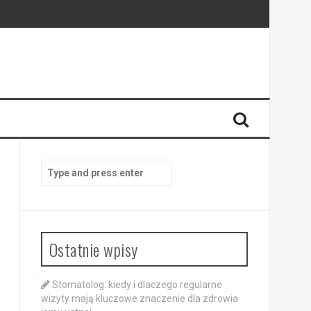
enia
anego
Search
for:
Ostatnie wpisy
Stomatolog: kiedy i dlaczego regularne
wizyty mają kluczowe znaczenie dla zdrowia