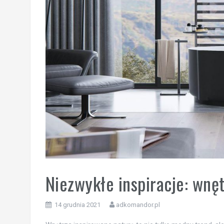
Niezwykłe inspiracje: wnę
14 grudnia 2021
adkomandor.pl