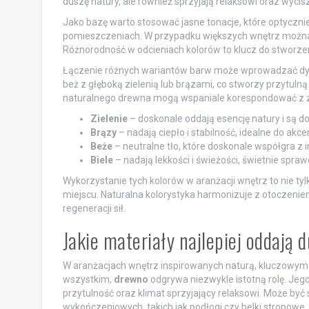
duszę natury, ale również sprzyjają relaksowi oraz wycis
Jako bazę warto stosować jasne tonacje, które optycznie
pomieszczeniach. W przypadku większych wnętrz można z
Różnorodność w odcieniach kolorów to klucz do stworze
Łączenie różnych wariantów barw może wprowadzać dynam
beż z głęboką zielenią lub brązami, co stworzy przytul
naturalnego drewna mogą wspaniale korespondować z zi
Zielenie
– doskonale oddają esencję natury i są dos
Brązy
– nadają ciepło i stabilność, idealne do ak
Beże
– neutralne tło, które doskonale współgra z 
Biele
– nadają lekkości i świeżości, świetnie spraw
Wykorzystanie tych kolorów w aranżacji wnętrz to nie t
miejscu. Naturalna kolorystyka harmonizuje z otoczeniem
regeneracji sił.
Jakie materiały najlepiej oddają 
W aranżacjach wnętrz inspirowanych naturą, kluczowym e
wszystkim,
drewno
odgrywa niezwykle istotną rolę. Jeg
przytulność oraz klimat sprzyjający relaksowi. Może być
wykończeniowych, takich jak podłogi czy belki stropowe.