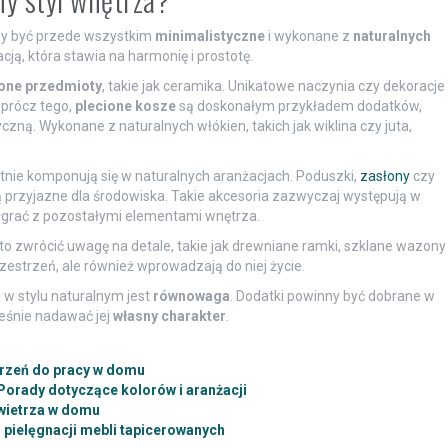
nny być przede wszystkim
minimalistyczne
i wykonane z
naturalnych
cją, która stawia na harmonię i prostotę.
ione przedmioty
, takie jak ceramika. Unikatowe naczynia czy dekoracje
Oprócz tego,
plecione kosze
są doskonałym przykładem dodatków,
yczną. Wykonane z naturalnych włókien, takich jak wiklina czy juta,
etnie komponują się w naturalnych aranżacjach. Poduszki,
zasłony
czy
 są przyjazne dla środowiska. Takie akcesoria zazwyczaj występują w
łgrać z pozostałymi elementami wnętrza.
rto zwrócić uwagę na detale, takie jak drewniane ramki, szklane wazony
rzestrzeń, ale również wprowadzają do niej życie.
 w stylu naturalnym jest
równowaga
. Dodatki powinny być dobrane w
ześnie nadawać jej
własny charakter
.
trzeń do pracy w domu
Porady dotyczące kolorów i aranżacji
wietrza w domu
pielęgnacji mebli tapicerowanych