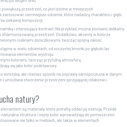
zeniu po długim dniu.
 powiększą przestrzeń, co jest istotne w mniejszych
astosować ciemniejsze odcienie, które nadadzą charakteru i głębi.
nia ciekawej kompozycji.
ikę i interesujący kontrast. Na przykład, można zestawić delikatny
ną i zharmonizowaną przestrzeń. Dodatkowo, akcenty w kolorze
elonymi roślinami doniczkowymi, tworząc spójną całość.
tępne w wielu odcieniach, od soczystej limonki po głęboki las.
centowania elementów wystroju.
innymi kolorami, tworząc przytulną atmosferę.
dzają się jako kolor podstawowy.
ylko estetyka, ale również sposób na poprawę samopoczucia w danym
 i umożliwia stworzenie przestrzeni sprzyjającej relaksowi i
ducha natury?
lementem są materiały, które potrafią oddać jej esencję. Przede
o naturalna struktura i ciepły kolor wprowadzają do pomieszczeń
 stosowane nie tylko w meblach, ale także w elementach