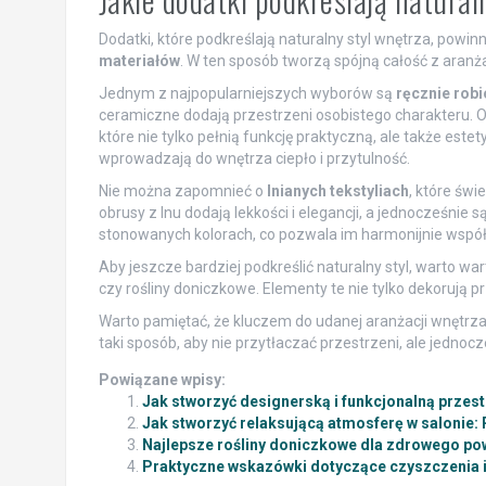
Dodatki, które podkreślają naturalny styl wnętrza, powi
materiałów
. W ten sposób tworzą spójną całość z aranża
Jednym z najpopularniejszych wyborów są
ręcznie rob
ceramiczne dodają przestrzeni osobistego charakteru. 
które nie tylko pełnią funkcję praktyczną, ale także estet
wprowadzają do wnętrza ciepło i przytulność.
Nie można zapomnieć o
lnianych tekstyliach
, które świ
obrusy z lnu dodają lekkości i elegancji, a jednocześnie
stonowanych kolorach, co pozwala im harmonijnie wspó
Aby jeszcze bardziej podkreślić naturalny styl, warto wa
czy rośliny doniczkowe. Elementy te nie tylko dekorują p
Warto pamiętać, że kluczem do udanej aranżacji wnętrza
taki sposób, aby nie przytłaczać przestrzeni, ale jednoc
Powiązane wpisy:
Jak stworzyć designerską i funkcjonalną przes
Jak stworzyć relaksującą atmosferę w salonie: 
Najlepsze rośliny doniczkowe dla zdrowego po
Praktyczne wskazówki dotyczące czyszczenia i 