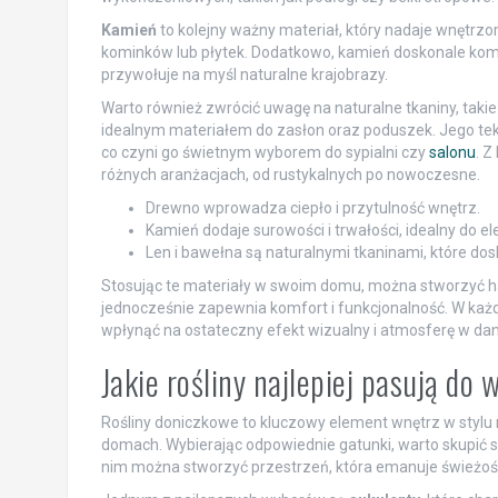
Kamień
to kolejny ważny materiał, który nadaje wnętrzo
kominków lub płytek. Dodatkowo, kamień doskonale komp
przywołuje na myśl naturalne krajobrazy.
Warto również zwrócić uwagę na naturalne tkaniny, takie
idealnym materiałem do zasłon oraz poduszek. Jego tekstu
co czyni go świetnym wyborem do sypialni czy
salonu
. Z
różnych aranżacjach, od rustykalnych po nowoczesne.
Drewno wprowadza ciepło i przytulność wnętrz.
Kamień dodaje surowości i trwałości, idealny do
Len i bawełna są naturalnymi tkaninami, które dos
Stosując te materiały w swoim domu, można stworzyć har
jednocześnie zapewnia komfort i funkcjonalność. W każ
wpłynąć na ostateczny efekt wizualny i atmosferę w d
Jakie rośliny najlepiej pasują do
Rośliny doniczkowe to kluczowy element wnętrz w stylu n
domach. Wybierając odpowiednie gatunki, warto skupić się 
nim można stworzyć przestrzeń, która emanuje świeżośc