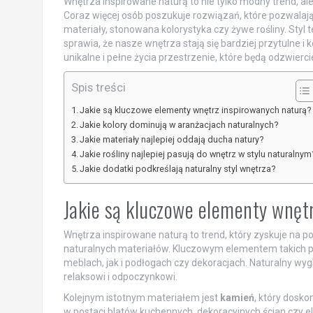
Wnętrza inspirowane naturą to nie tylko modny trend, ale
Coraz więcej osób poszukuje rozwiązań, które pozwalaj
materiały, stonowana kolorystyka czy żywe rośliny. Styl 
sprawia, że nasze wnętrza stają się bardziej przytulne i 
unikalne i pełne życia przestrzenie, które będą odzwierc
Spis treści
Jakie są kluczowe elementy wnętrz inspirowanych naturą?
Jakie kolory dominują w aranżacjach naturalnych?
Jakie materiały najlepiej oddają ducha natury?
Jakie rośliny najlepiej pasują do wnętrz w stylu naturalnym
Jakie dodatki podkreślają naturalny styl wnętrza?
Jakie są kluczowe elementy wnęt
Wnętrza inspirowane naturą to trend, który zyskuje na p
naturalnych materiałów. Kluczowym elementem takich p
meblach, jak i podłogach czy dekoracjach. Naturalny wyg
relaksowi i odpoczynkowi.
Kolejnym istotnym materiałem jest
kamień
, który dosk
w postaci blatów kuchennych, dekoracyjnych ścian czy 