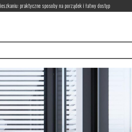
zkaniu: praktyczne sposoby na porządek i łatwy dostęp
niu: praktyczne sposoby na wykorzystanie ścian bez efektu zagrac
m: jak wybrać i zamontować funkcjonalną przegrodę ze szkła hartow
edy dodają przestrzeni, a kiedy mogą przeszkadzać?
erce – praktyczne porady wyboru, montażu i aranżacji przestrzeni
izyty mają kluczowe znaczenie dla zdrowia jamy ustnej