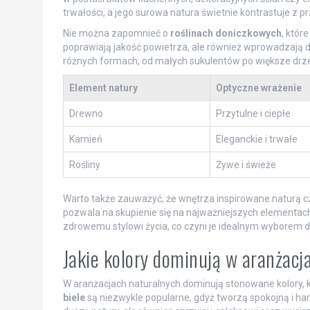
trwałości, a jego surowa natura świetnie kontrastuje z 
Nie można zapomnieć o
roślinach doniczkowych
, któr
poprawiają jakość powietrza, ale również wprowadzają 
różnych formach, od małych sukulentów po większe drzew
Element natury
Optyczne wrażenie
Drewno
Przytulne i ciepłe
Kamień
Eleganckie i trwałe
Rośliny
Żywe i świeże
Warto także zauważyć, że wnętrza inspirowane naturą czę
pozwala na skupienie się na najważniejszych elementach 
zdrowemu stylowi życia, co czyni je idealnym wyborem d
Jakie kolory dominują w aranżacj
W aranżacjach naturalnych dominują stonowane kolory, k
biele
są niezwykle popularne, gdyż tworzą spokojną i ha