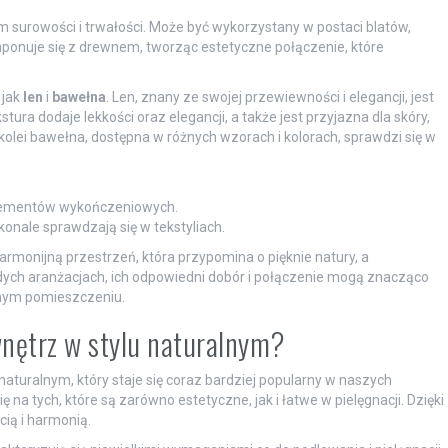
m surowości i trwałości. Może być wykorzystany w postaci blatów,
onuje się z drewnem, tworząc estetyczne połączenie, które
 jak
len
i
bawełna
. Len, znany ze swojej przewiewności i elegancji, jest
ra dodaje lekkości oraz elegancji, a także jest przyjazna dla skóry,
 kolei bawełna, dostępna w różnych wzorach i kolorach, sprawdzi się w
 elementów wykończeniowych.
konale sprawdzają się w tekstyliach.
monijną przestrzeń, która przypomina o pięknie natury, a
dych aranżacjach, ich odpowiedni dobór i połączenie mogą znacząco
anym pomieszczeniu.
 wnętrz w stylu naturalnym?
aturalnym, który staje się coraz bardziej popularny w naszych
na tych, które są zarówno estetyczne, jak i łatwe w pielęgnacji. Dzięki
ią i harmonią.