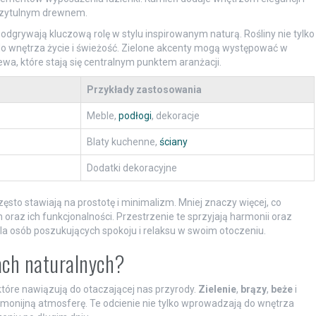
przytulnym drewnem.
e odgrywają kluczową rolę w stylu inspirowanym naturą. Rośliny nie tylko
do wnętrza życie i świeżość. Zielone akcenty mogą występować w
a, które stają się centralnym punktem aranżacji.
Przykłady zastosowania
Meble,
podłogi
, dekoracje
Blaty kuchenne,
ściany
Dodatki dekoracyjne
sto stawiają na prostotę i minimalizm. Mniej znaczy więcej, co
oraz ich funkcjonalności. Przestrzenie te sprzyjają harmonii oraz
la osób poszukujących spokoju i relaksu w swoim otoczeniu.
ach naturalnych?
tóre nawiązują do otaczającej nas przyrody.
Zielenie
,
brązy
,
beże
i
rmonijną atmosferę. Te odcienie nie tylko wprowadzają do wnętrza