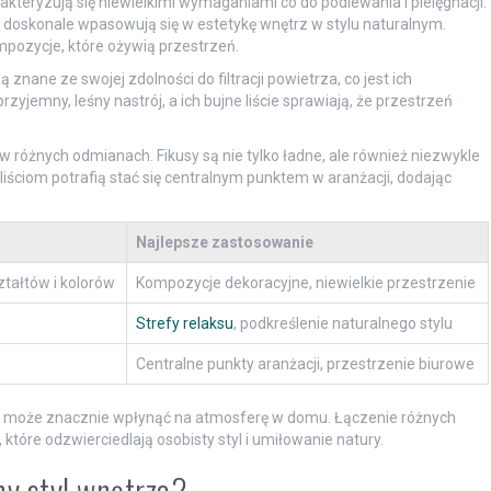
rakteryzują się niewielkimi wymaganiami co do podlewania i pielęgnacji.
 że doskonale wpasowują się w estetykę wnętrz w stylu naturalnym.
mpozycje, które ożywią przestrzeń.
 są znane ze swojej zdolności do filtracji powietrza, co jest ich
emny, leśny nastrój, a ich bujne liście sprawiają, że przestrzeń
 w różnych odmianach. Fikusy są nie tylko ładne, ale również niezwykle
liściom potrafią stać się centralnym punktem w aranżacji, dodając
Najlepsze zastosowanie
ztałtów i kolorów
Kompozycje dekoracyjne, niewielkie przestrzenie
Strefy relaksu
, podkreślenie naturalnego stylu
Centralne punkty aranżacji, przestrzenie biurowe
ym może znacznie wpłynąć na atmosferę w domu. Łączenie różnych
tóre odzwierciedlają osobisty styl i umiłowanie natury.
ny styl wnętrza?