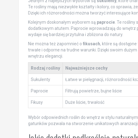
Jednym z najlepszych wyborów są
sukulenty
, które cha
Te rośliny mają niezwykłe kształty i kolory, co sprawia,
Dzięki ich różnorodności można tworzyć interesujące ko
Kolejnym doskonałym wyborem są
paprocie
. Te rośliny
dodatkowym atutem. Paprocie wprowadzają do wnętrz przyj
wydaje się bardziej przytulna i zbliżona do natury.
Nie można też zapomnieć o
fikusach
, które są dostępne
trwałe i odporne na trudne warunki. Dzięki swoim dużym 
wnętrzu elegancji.
Rodzaj rośliny
Najważniejsze cechy
Sukulenty
Łatwe w pielęgnacji, różnorodność ks
Paprocie
Filtrują powietrze, bujne liście
Fikusy
Duże liście, trwałość
Wybór odpowiednich roślin do wnętrz w stylu naturaln
gatunków pozwala na stworzenie unikatowych aranżacji, k
Jakie dodatki podkreślają natural