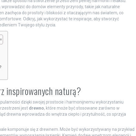
 także sposób na stworzenie przestrzeni pełnej harmonii i relaksu.
ą wprowadzić do domów elementy przyrody, takie jak naturalne
ten zachęca do prostoty i bliskości z otaczającym nas światem, co
komfortowe. Odkryj, jak wykorzystać te inspiracje, aby stworzyć
iedleniem Twojego stylu życia.
?
rz inspirowanych naturą?
opularności dzięki swojej prostocie i harmonijnemu wykorzystaniu
rzestrzeni jest
drewno
, które może być stosowane zarówno w
ląd drewna wprowadza do wnętrza ciepło i przytulność, co sprzyja
onale komponuje się z drewnem. Może być wykorzystywany na przykład
elementów wyposażenia łazienki. Kamień dodaje wnętrzom elegancji i