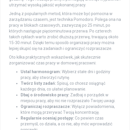
utrzymać wysoką jakość wykonanej pracy.
Jedną z popularnych metod, która może być pomocna w
zarządzaniu czasem, jest technika Pomodoro. Polega ona na
pracy w blokach czasowych, zazwyczaj po 25 minut, po
których następuje pięciominutowa przerwa. Po czterech
takich cyklach warto zrobić dłuższą przerwę, trwającą około
15-30 minut. Dzięki temu sposób organizacji pracy można
lepiej skupić się na zadaniach i ograniczyć rozpraszacze.
Oto kilka praktycznych wskazówek, jak skutecznie
zorganizować czas pracy w domowej pracowni:
Ustal harmonogram:
Wybierz stałe dni i godziny
pracy, aby stworzyć rutynę.
Twórz listy zadań:
Spisuj, co chcesz osiągnąć
każdego dnia, co ułatwi planowanie.
Dbaj o środowisko pracy:
Zadbaj o porządek w
miejscu pracy, aby nic nie rozpraszało Twojej uwagi.
Ograniczaj rozpraszacze:
Wyłącz powiadomienia,
które mogą przerywać Twoją koncentrację.
Regularnie oceniaj postępy:
Co pewien czas
przemyśl, co działa, a co nie, aby móc wprowadzić
poprawki.