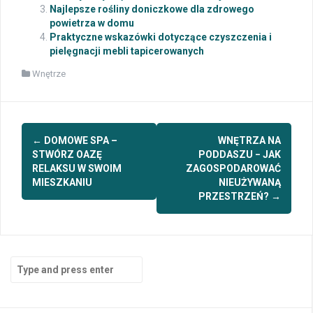
Najlepsze rośliny doniczkowe dla zdrowego
powietrza w domu
Praktyczne wskazówki dotyczące czyszczenia i
pielęgnacji mebli tapicerowanych
Wnętrze
Post
←
DOMOWE SPA –
WNĘTRZA NA
navigation
STWÓRZ OAZĘ
PODDASZU − JAK
RELAKSU W SWOIM
ZAGOSPODAROWAĆ
MIESZKANIU
NIEUŻYWANĄ
PRZESTRZEŃ?
→
Search
for: