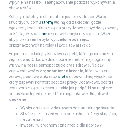
wpłynie na nastrój i zaangażowanie podczas wykonywania
obowiązków.
Kolejnym istotnym elementem jest prywatność. Warto
stworzyć w domu
strefę
wolną od zakłóceń
, gdzie
będziemy mogli skupić się na pracy. Może to być dedykowany
pokój, kącik w
salonie
czy nawet miejsce w sypialni. Ważne,
aby przestrzeń ta była wydzielona od miejsc
przeznaczonych na relaks i życie towarzyskie.
Ergonomia to kolejny kluczowy aspekt, którego nie można
zignorować. Odpowiednio dobrane meble mają ogromny
wpływ na nasze samopoczucie oraz zdrowie. Należy
zainwestować w
ergonomiczne krzesło
, które wspiera
zdrową postawę ciała oraz
stół
o odpowiedniej wysokości,
który zapewni komfort podczas pracy. Dodatkowo, dobrze
jest uzbroić się w akcesoria, takie jak podpórki na nogi czy
poduszki ortopedyczne, które mogą ułatwić długotrwałe
siedzenie.
Wybierz miejsce z dostępem do naturalnego światła.
Stwórz przestrzeń wolną od zakłóceń, żeby skupić się
na zadaniach.
Inwestuj w ergonomiczne meble dla poprawy