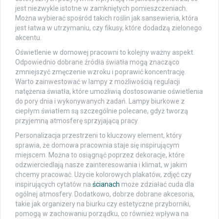
jest niezwykle istotne w zamkniętych pomieszczeniach.
Można wybierać spośród takich roślin jak sansewieria, która
jest łatwa w utrzymaniu, czy fikusy, które dodadzą zielonego
akcentu.
Oświetlenie w domowej pracowni to kolejny ważny aspekt.
Odpowiednio dobrane źródła światła mogą znacząco
zmniejszyć zmęczenie wzroku i poprawić koncentrację.
Warto zainwestować w lampy z możliwością regulacji
natężenia światła, które umożliwią dostosowanie oświetlenia
do pory dnia i wykonywanych zadań. Lampy biurkowe z
ciepłym światłem są szczególnie polecane, gdyż tworzą
przyjemną atmosferę sprzyjającą pracy.
Personalizacja przestrzeni to kluczowy element, który
sprawia, że domowa pracownia staje się inspirującym
miejscem. Można to osiągnąć poprzez dekoracje, które
odzwierciedlają nasze zainteresowania i klimat, w jakim
chcemy pracować. Użycie kolorowych plakatów, zdjęć czy
inspirujących cytatów na
ścianach
może zdziałać cuda dla
ogólnej atmosfery. Dodatkowo, dobrze dobrane akcesoria,
takie jak organizery na biurku czy estetyczne przyborniki,
pomogą w zachowaniu porządku, co również wpływa na