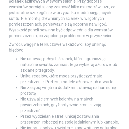
ścianek ażurowych
w swoim salonie. Przy doborze
wymiarów pamiętaj, aby zostawić kilka milimetrów luzu, co
jest istotne szczególnie w przypadku modeli sięgających
sufitu. Nie montuj drewnianych ścianek w wilgotnych
pomieszczeniach, ponieważ nie są odporne na wilgoć.
Wysokość paneli powinna być odpowiednia dla wymiarów
pomieszczenia, co zapobiega problemom w przyszłości.
Zwróć uwagę na te kluczowe wskazówki, aby uniknąć
błędów:
Nie ustawiaj pełnych ścianek, które ograniczają
naturalne światło; zamiast tego wybieraj ażurowe lub
szklane przegrody.
Unikaj regałów, które mogą przytłoczyć małe
przestrzenie. Preferuj modele ażurowe lub otwarte.
Nie zasypuj wnętrza dodatkami; stawiaj na harmonię i
prostotę.
Nie używaj ciemnych kolorów na małych
powierzchniach, gdyż optycznie zmniejszają
przestrzeń.
Przez wydzielanie stref, unikaj zostawiania
przestrzeni roboczej na stole jadalnianym lub kanapie.
Nie ignoruj dopływu światła – zapewnij, aby naturalne