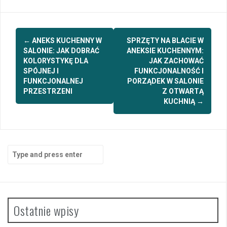
Post
←
ANEKS KUCHENNY W
SPRZĘTY NA BLACIE W
navigation
SALONIE: JAK DOBRAĆ
ANEKSIE KUCHENNYM:
KOLORYSTYKĘ DLA
JAK ZACHOWAĆ
SPÓJNEJ I
FUNKCJONALNOŚĆ I
FUNKCJONALNEJ
PORZĄDEK W SALONIE
PRZESTRZENI
Z OTWARTĄ
KUCHNIĄ
→
Search
for:
Ostatnie wpisy