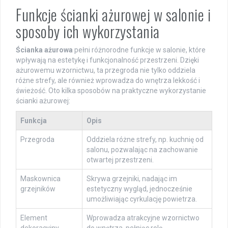
Funkcje ścianki ażurowej w salonie i
sposoby ich wykorzystania
Ścianka ażurowa
pełni różnorodne funkcje w salonie, które
wpływają na estetykę i funkcjonalność przestrzeni. Dzięki
ażurowemu wzornictwu, ta przegroda nie tylko oddziela
różne strefy, ale również wprowadza do wnętrza lekkość i
świeżość. Oto kilka sposobów na praktyczne wykorzystanie
ścianki ażurowej:
Funkcja
Opis
Przegroda
Oddziela różne strefy, np. kuchnię od
salonu, pozwalając na zachowanie
otwartej przestrzeni.
Maskownica
Skrywa grzejniki, nadając im
grzejników
estetyczny wygląd, jednocześnie
umożliwiając cyrkulację powietrza.
Element
Wprowadza atrakcyjne wzornictwo
dekoracyjny
do wnętrza, pełniąc rolę