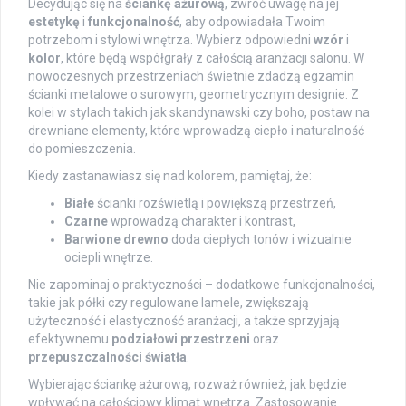
Decydując się na
ściankę ażurową
, zwróć uwagę na jej
estetykę
i
funkcjonalność
, aby odpowiadała Twoim
potrzebom i stylowi wnętrza. Wybierz odpowiedni
wzór
i
kolor
, które będą współgrały z całością aranżacji salonu. W
nowoczesnych przestrzeniach świetnie zdadzą egzamin
ścianki metalowe o surowym, geometrycznym designie. Z
kolei w stylach takich jak skandynawski czy boho, postaw na
drewniane elementy, które wprowadzą ciepło i naturalność
do pomieszczenia.
Kiedy zastanawiasz się nad kolorem, pamiętaj, że:
Białe
ścianki rozświetlą i powiększą przestrzeń,
Czarne
wprowadzą charakter i kontrast,
Barwione drewno
doda ciepłych tonów i wizualnie
ociepli wnętrze.
Nie zapominaj o praktyczności – dodatkowe funkcjonalności,
takie jak półki czy regulowane lamele, zwiększają
użyteczność i elastyczność aranżacji, a także sprzyjają
efektywnemu
podziałowi przestrzeni
oraz
przepuszczalności światła
.
Wybierając ściankę ażurową, rozważ również, jak będzie
wpływać na całościowy klimat wnętrza. Zastosowanie