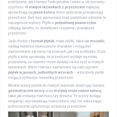
estetyczne, ale również funkcjonalne i łatwe w utrzymaniu
czystości. W
małych łazienkach z prysznicem
najlepiej
sprawdzają się
jasne kolory
, które optycznie powiększają
przestrzeń. Biel, beż, jasnoszary oraz pastelowe odcienie to
najczęstsze wybory. Płytki o
połyskliwej powierzchni
odbijają światło, co dodatkowo rozjaśnia i powiększa
przestrzeń.
Jeśli chodzi o
format płytek
, małe płytki, takie jak
mozaiki
,
nadają łazience nowoczesny charakter i mogą być
zastosowane zarówno na ścianach, jak i na podłodze. Duże
płytki z kolei sprawiają, że przestrzeń wydaje się mniej
podzielona, co również może działać na korzyść w małych
łazienkach. Warto również zastanowić się nad użyciem
płytek w jasnych, jednolitych wzorach
– wzorzyste płytki
mogą przytłoczyć niewielką przestrzeń.
Modne wzory płytek do małych łazienek obejmują również
geometryczne wzory
oraz
motywy inspirowane naturą
,
takie jak imitacja marmuru czy drewna. Te wzory dodają
elegancji i wprowadzają nowoczesny styl, nie zaburzając
jednocześnie optycznego wrażenia przestrzeni.