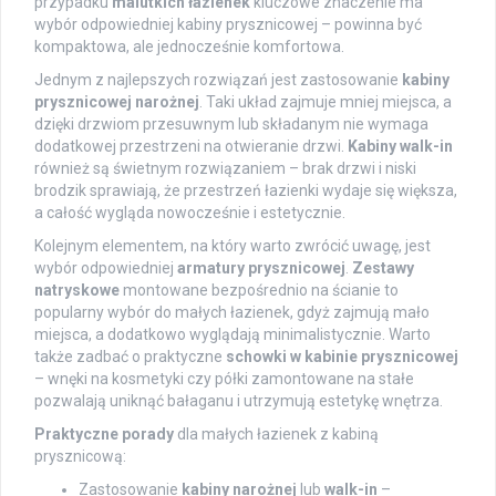
przypadku
malutkich łazienek
kluczowe znaczenie ma
wybór odpowiedniej kabiny prysznicowej – powinna być
kompaktowa, ale jednocześnie komfortowa.
Jednym z najlepszych rozwiązań jest zastosowanie
kabiny
prysznicowej narożnej
. Taki układ zajmuje mniej miejsca, a
dzięki drzwiom przesuwnym lub składanym nie wymaga
dodatkowej przestrzeni na otwieranie drzwi.
Kabiny walk-in
również są świetnym rozwiązaniem – brak drzwi i niski
brodzik sprawiają, że przestrzeń łazienki wydaje się większa,
a całość wygląda nowocześnie i estetycznie.
Kolejnym elementem, na który warto zwrócić uwagę, jest
wybór odpowiedniej
armatury prysznicowej
.
Zestawy
natryskowe
montowane bezpośrednio na ścianie to
popularny wybór do małych łazienek, gdyż zajmują mało
miejsca, a dodatkowo wyglądają minimalistycznie. Warto
także zadbać o praktyczne
schowki w kabinie prysznicowej
– wnęki na kosmetyki czy półki zamontowane na stałe
pozwalają uniknąć bałaganu i utrzymują estetykę wnętrza.
Praktyczne porady
dla małych łazienek z kabiną
prysznicową:
Zastosowanie
kabiny narożnej
lub
walk-in
–