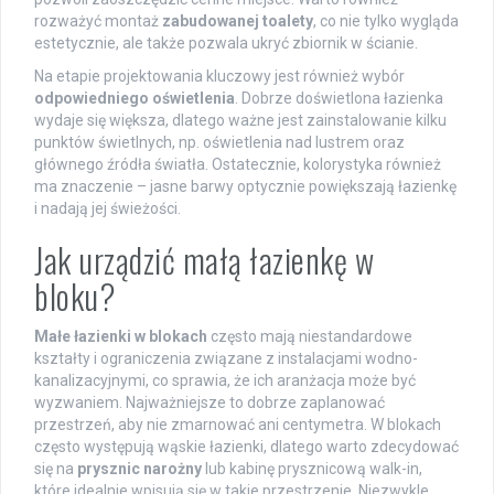
rozważyć montaż
zabudowanej toalety
, co nie tylko wygląda
estetycznie, ale także pozwala ukryć zbiornik w ścianie.
Na etapie projektowania kluczowy jest również wybór
odpowiedniego oświetlenia
. Dobrze doświetlona łazienka
wydaje się większa, dlatego ważne jest zainstalowanie kilku
punktów świetlnych, np. oświetlenia nad lustrem oraz
głównego źródła światła. Ostatecznie, kolorystyka również
ma znaczenie – jasne barwy optycznie powiększają łazienkę
i nadają jej świeżości.
Jak urządzić małą łazienkę w
bloku?
Małe łazienki w blokach
często mają niestandardowe
kształty i ograniczenia związane z instalacjami wodno-
kanalizacyjnymi, co sprawia, że ich aranżacja może być
wyzwaniem. Najważniejsze to dobrze zaplanować
przestrzeń, aby nie zmarnować ani centymetra. W blokach
często występują wąskie łazienki, dlatego warto zdecydować
się na
prysznic narożny
lub kabinę prysznicową walk-in,
które idealnie wpisują się w takie przestrzenie. Niezwykle