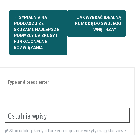
Post
←
SYPIALNIA NA
JAK WYBRAĆ IDEALNĄ
navigation
PODDASZU ZE
KOMODĘ DO SWOJEGO
SKOSAMI: NAJLEPSZE
WNĘTRZA?
→
POMYSŁY NA SKOSY I
FUNKCJONALNE
ROZWIĄZANIA
Search
for:
Ostatnie wpisy
Stomatolog: kiedy i dlaczego regularne wizyty mają kluczowe