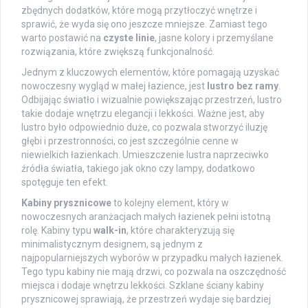
zbędnych dodatków, które mogą przytłoczyć wnętrze i
sprawić, że wyda się ono jeszcze mniejsze. Zamiast tego
warto postawić na
czyste linie
, jasne kolory i przemyślane
rozwiązania, które zwiększą funkcjonalność.
Jednym z kluczowych elementów, które pomagają uzyskać
nowoczesny wygląd w małej łazience, jest
lustro bez ramy
.
Odbijając światło i wizualnie powiększając przestrzeń, lustro
takie dodaje wnętrzu elegancji i lekkości. Ważne jest, aby
lustro było odpowiednio duże, co pozwala stworzyć iluzję
głębi i przestronności, co jest szczególnie cenne w
niewielkich łazienkach. Umieszczenie lustra naprzeciwko
źródła światła, takiego jak okno czy lampy, dodatkowo
spotęguje ten efekt.
Kabiny prysznicowe
to kolejny element, który w
nowoczesnych aranżacjach małych łazienek pełni istotną
rolę. Kabiny typu
walk-in
, które charakteryzują się
minimalistycznym designem, są jednym z
najpopularniejszych wyborów w przypadku małych łazienek.
Tego typu kabiny nie mają drzwi, co pozwala na oszczędność
miejsca i dodaje wnętrzu lekkości. Szklane ściany kabiny
prysznicowej sprawiają, że przestrzeń wydaje się bardziej