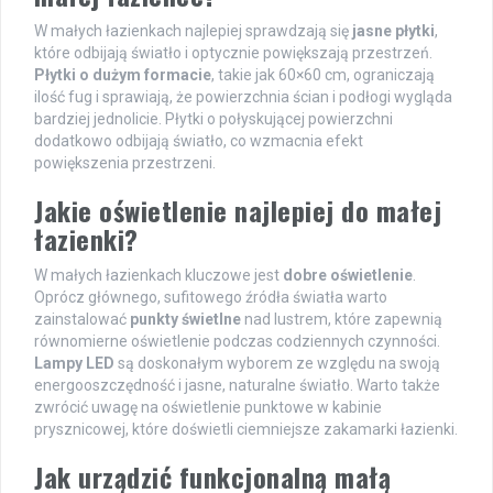
W małych łazienkach najlepiej sprawdzają się
jasne płytki
,
które odbijają światło i optycznie powiększają przestrzeń.
Płytki o dużym formacie
, takie jak 60×60 cm, ograniczają
ilość fug i sprawiają, że powierzchnia ścian i podłogi wygląda
bardziej jednolicie. Płytki o połyskującej powierzchni
dodatkowo odbijają światło, co wzmacnia efekt
powiększenia przestrzeni.
Jakie oświetlenie najlepiej do małej
łazienki?
W małych łazienkach kluczowe jest
dobre oświetlenie
.
Oprócz głównego, sufitowego źródła światła warto
zainstalować
punkty świetlne
nad lustrem, które zapewnią
równomierne oświetlenie podczas codziennych czynności.
Lampy LED
są doskonałym wyborem ze względu na swoją
energooszczędność i jasne, naturalne światło. Warto także
zwrócić uwagę na oświetlenie punktowe w kabinie
prysznicowej, które doświetli ciemniejsze zakamarki łazienki.
Jak urządzić funkcjonalną małą