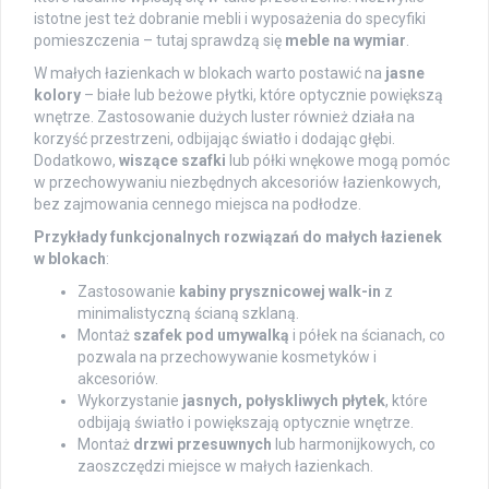
istotne jest też dobranie mebli i wyposażenia do specyfiki
pomieszczenia – tutaj sprawdzą się
meble na wymiar
.
W małych łazienkach w blokach warto postawić na
jasne
kolory
– białe lub beżowe płytki, które optycznie powiększą
wnętrze. Zastosowanie dużych luster również działa na
korzyść przestrzeni, odbijając światło i dodając głębi.
Dodatkowo,
wiszące szafki
lub półki wnękowe mogą pomóc
w przechowywaniu niezbędnych akcesoriów łazienkowych,
bez zajmowania cennego miejsca na podłodze.
Przykłady funkcjonalnych rozwiązań do małych łazienek
w blokach
:
Zastosowanie
kabiny prysznicowej walk-in
z
minimalistyczną ścianą szklaną.
Montaż
szafek pod umywalką
i półek na ścianach, co
pozwala na przechowywanie kosmetyków i
akcesoriów.
Wykorzystanie
jasnych, połyskliwych płytek
, które
odbijają światło i powiększają optycznie wnętrze.
Montaż
drzwi przesuwnych
lub harmonijkowych, co
zaoszczędzi miejsce w małych łazienkach.