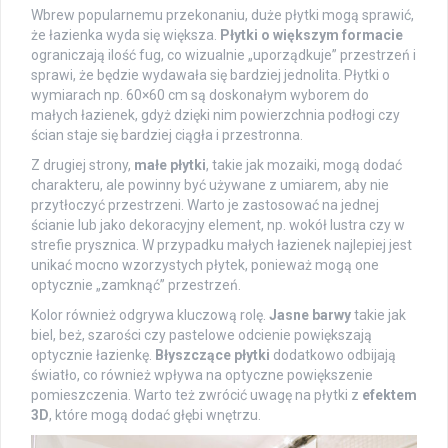
Wbrew popularnemu przekonaniu, duże płytki mogą sprawić,
że łazienka wyda się większa.
Płytki o większym formacie
ograniczają ilość fug, co wizualnie „uporządkuje” przestrzeń i
sprawi, że będzie wydawała się bardziej jednolita. Płytki o
wymiarach np. 60×60 cm są doskonałym wyborem do
małych łazienek, gdyż dzięki nim powierzchnia podłogi czy
ścian staje się bardziej ciągła i przestronna.
Z drugiej strony,
małe płytki
, takie jak mozaiki, mogą dodać
charakteru, ale powinny być używane z umiarem, aby nie
przytłoczyć przestrzeni. Warto je zastosować na jednej
ścianie lub jako dekoracyjny element, np. wokół lustra czy w
strefie prysznica. W przypadku małych łazienek najlepiej jest
unikać mocno wzorzystych płytek, ponieważ mogą one
optycznie „zamknąć” przestrzeń.
Kolor również odgrywa kluczową rolę.
Jasne barwy
takie jak
biel, beż, szarości czy pastelowe odcienie powiększają
optycznie łazienkę.
Błyszczące płytki
dodatkowo odbijają
światło, co również wpływa na optyczne powiększenie
pomieszczenia. Warto też zwrócić uwagę na płytki z
efektem
3D
, które mogą dodać głębi wnętrzu.