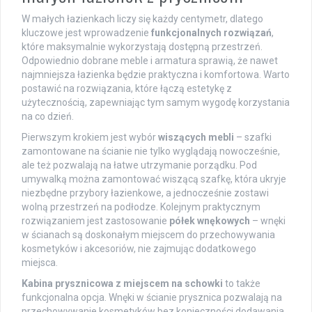
W małych łazienkach liczy się każdy centymetr, dlatego
kluczowe jest wprowadzenie
funkcjonalnych rozwiązań
,
które maksymalnie wykorzystają dostępną przestrzeń.
Odpowiednio dobrane meble i armatura sprawią, że nawet
najmniejsza łazienka będzie praktyczna i komfortowa. Warto
postawić na rozwiązania, które łączą estetykę z
użytecznością, zapewniając tym samym wygodę korzystania
na co dzień.
Pierwszym krokiem jest wybór
wiszących mebli
– szafki
zamontowane na ścianie nie tylko wyglądają nowocześnie,
ale też pozwalają na łatwe utrzymanie porządku. Pod
umywalką można zamontować wiszącą szafkę, która ukryje
niezbędne przybory łazienkowe, a jednocześnie zostawi
wolną przestrzeń na podłodze. Kolejnym praktycznym
rozwiązaniem jest zastosowanie
półek wnękowych
– wnęki
w ścianach są doskonałym miejscem do przechowywania
kosmetyków i akcesoriów, nie zajmując dodatkowego
miejsca.
Kabina prysznicowa z miejscem na schowki
to także
funkcjonalna opcja. Wnęki w ścianie prysznica pozwalają na
przechowywanie kosmetyków bez konieczności dodawania