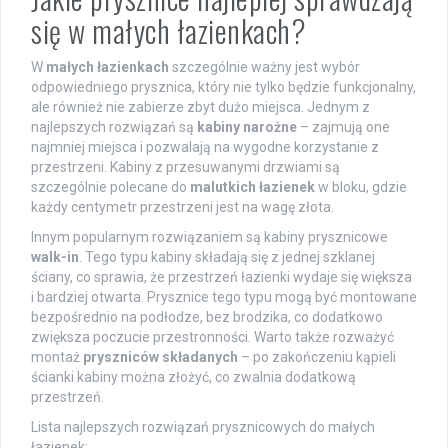
się w małych łazienkach?
W
małych łazienkach
szczególnie ważny jest wybór
odpowiedniego prysznica, który nie tylko będzie funkcjonalny,
ale również nie zabierze zbyt dużo miejsca. Jednym z
najlepszych rozwiązań są
kabiny narożne
– zajmują one
najmniej miejsca i pozwalają na wygodne korzystanie z
przestrzeni. Kabiny z przesuwanymi drzwiami są
szczególnie polecane do
malutkich łazienek
w bloku, gdzie
każdy centymetr przestrzeni jest na wagę złota.
Innym popularnym rozwiązaniem są kabiny prysznicowe
walk-in
. Tego typu kabiny składają się z jednej szklanej
ściany, co sprawia, że przestrzeń łazienki wydaje się większa
i bardziej otwarta. Prysznice tego typu mogą być montowane
bezpośrednio na podłodze, bez brodzika, co dodatkowo
zwiększa poczucie przestronności. Warto także rozważyć
montaż
pryszniców składanych
– po zakończeniu kąpieli
ścianki kabiny można złożyć, co zwalnia dodatkową
przestrzeń.
Lista najlepszych rozwiązań prysznicowych do małych
łazienek: