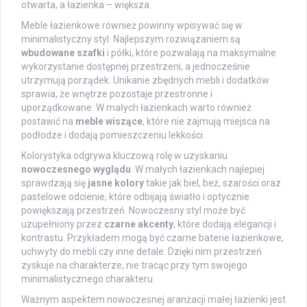
otwarta, a łazienka – większa.
Meble łazienkowe również powinny wpisywać się w
minimalistyczny styl. Najlepszym rozwiązaniem są
wbudowane szafki
i półki, które pozwalają na maksymalne
wykorzystanie dostępnej przestrzeni, a jednocześnie
utrzymują porządek. Unikanie zbędnych mebli i dodatków
sprawia, że wnętrze pozostaje przestronne i
uporządkowane. W małych łazienkach warto również
postawić na
meble wiszące
, które nie zajmują miejsca na
podłodze i dodają pomieszczeniu lekkości.
Kolorystyka odgrywa kluczową rolę w uzyskaniu
nowoczesnego wyglądu
. W małych łazienkach najlepiej
sprawdzają się
jasne kolory
takie jak biel, beż, szarości oraz
pastelowe odcienie, które odbijają światło i optycznie
powiększają przestrzeń. Nowoczesny styl może być
uzupełniony przez
czarne akcenty
, które dodają elegancji i
kontrastu. Przykładem mogą być czarne baterie łazienkowe,
uchwyty do mebli czy inne detale. Dzięki nim przestrzeń
zyskuje na charakterze, nie tracąc przy tym swojego
minimalistycznego charakteru.
Ważnym aspektem nowoczesnej aranżacji małej łazienki jest