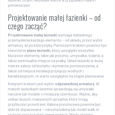
łazienki, co jest niezwykle ważne w przypadku małych
pomieszczeń.
Projektowanie małej łazienki – od
czego zacząć?
Projektowanie małej łazienki
wymaga dokładnego
przemyślenia każdego elementu – od układu, przez wybór
armatury, aż po kolorystykę. Pierwszym krokiem powinno być
stworzenie
planu łazienki
, który uwzględni wszystkie
kluczowe elementy, takie jak prysznic, umywalka, toaleta, a
także ewentualne miejsce na pralkę. Układ łazienki w dużej
mierze zależy od kształtu i wymiarów pomieszczenia, a
także od miejsca instalacji przyłączy wodnych i
kanalizacyjnych, co warto uwzględnić na etapie planowania.
Kolejnym krokiem jest wybór
odpowiedniej armatury
. W
małych łazienkach świetnie sprawdzają się umywalki
narożne lub modele o mniejszej szerokości. Ważne, aby
unikać dużych, masywnych sprzętów, które mogą
przytłoczyć przestrzeń. Kabina prysznicowa powinna być
dobrze dopasowana – narożna kabina lub model walk-in
pozwoli zaoszczędzić cenne miejsce. Warto również