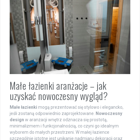
Małe łazienki aranżacje – jak
uzyskać nowoczesny wygląd?
Małe łazienki
mogą prezentować się stylowo i elegancko,
jeśli zostaną odpowiednio zaprojektowane.
Nowoczesny
design
w aranżacji wnętrz odznacza się prostotą,
minimalizmem i funkcjonalnością, co czyni go idealnym
wyborem do małych przestrzeni. W małej łazience
szczególnie istotne jest unikanie nadmiaru dekoracji oraz