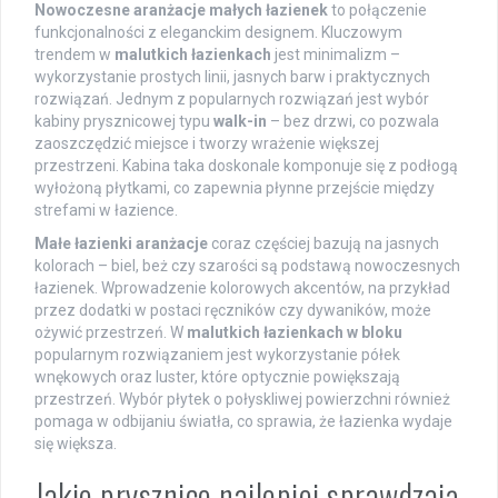
Nowoczesne aranżacje małych łazienek
to połączenie
funkcjonalności z eleganckim designem. Kluczowym
trendem w
malutkich łazienkach
jest minimalizm –
wykorzystanie prostych linii, jasnych barw i praktycznych
rozwiązań. Jednym z popularnych rozwiązań jest wybór
kabiny prysznicowej typu
walk-in
– bez drzwi, co pozwala
zaoszczędzić miejsce i tworzy wrażenie większej
przestrzeni. Kabina taka doskonale komponuje się z podłogą
wyłożoną płytkami, co zapewnia płynne przejście między
strefami w łazience.
Małe łazienki aranżacje
coraz częściej bazują na jasnych
kolorach – biel, beż czy szarości są podstawą nowoczesnych
łazienek. Wprowadzenie kolorowych akcentów, na przykład
przez dodatki w postaci ręczników czy dywaników, może
ożywić przestrzeń. W
malutkich łazienkach w bloku
popularnym rozwiązaniem jest wykorzystanie półek
wnękowych oraz luster, które optycznie powiększają
przestrzeń. Wybór płytek o połyskliwej powierzchni również
pomaga w odbijaniu światła, co sprawia, że łazienka wydaje
się większa.
Jakie prysznice najlepiej sprawdzają