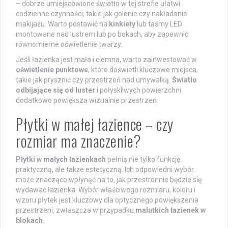
– dobrze umiejscowione światło w tej strefie ułatwi
codzienne czynności, takie jak golenie czy nakładanie
makijażu. Warto postawić na
kinkiety
lub taśmy LED
montowane nad lustrem lub po bokach, aby zapewnić
równomierne oświetlenie twarzy.
Jeśli łazienka jest mała i ciemna, warto zainwestować w
oświetlenie punktowe
, które doświetli kluczowe miejsca,
takie jak prysznic czy przestrzeń nad umywalką.
Światło
odbijające się od luster
i połyskliwych powierzchni
dodatkowo powiększa wizualnie przestrzeń.
Płytki w małej łazience – czy
rozmiar ma znaczenie?
Płytki w małych łazienkach
pełnią nie tylko funkcję
praktyczną, ale także estetyczną. Ich odpowiedni wybór
może znacząco wpłynąć na to, jak przestronnie będzie się
wydawać łazienka. Wybór właściwego rozmiaru, koloru i
wzoru płytek jest kluczowy dla optycznego powiększenia
przestrzeni, zwłaszcza w przypadku
malutkich łazienek w
blokach
.