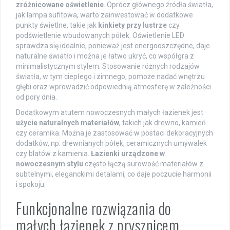
zróżnicowane oświetlenie
. Oprócz głównego źródła światła,
jak lampa sufitowa, warto zainwestować w dodatkowe
punkty świetlne, takie jak
kinkiety przy lustrze
czy
podświetlenie wbudowanych półek. Oświetlenie LED
sprawdza się idealnie, ponieważ jest energooszczędne, daje
naturalne światło i można je łatwo ukryć, co współgra z
minimalistycznym stylem. Stosowanie różnych rodzajów
światła, w tym ciepłego i zimnego, pomoże nadać wnętrzu
głębi oraz wprowadzić odpowiednią atmosferę w zależności
od pory dnia.
Dodatkowym atutem nowoczesnych małych łazienek jest
użycie naturalnych materiałów
, takich jak drewno, kamień
czy ceramika. Można je zastosować w postaci dekoracyjnych
dodatków, np. drewnianych półek, ceramicznych umywalek
czy blatów z kamienia.
Łazienki urządzone w
nowoczesnym stylu
często łączą surowość materiałów z
subtelnymi, eleganckimi detalami, co daje poczucie harmonii
i spokoju.
Funkcjonalne rozwiązania do
małych łazienek z prysznicem