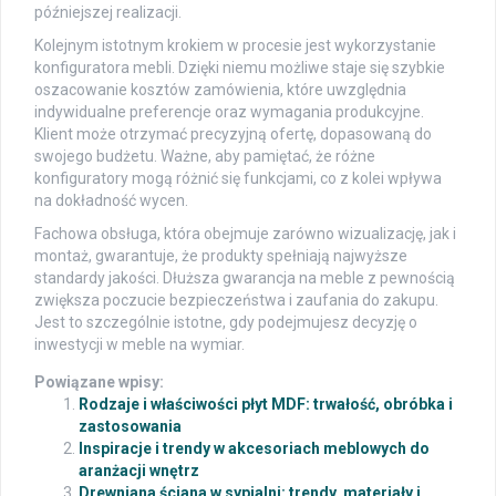
późniejszej realizacji.
Kolejnym istotnym krokiem w procesie jest wykorzystanie
konfiguratora mebli. Dzięki niemu możliwe staje się szybkie
oszacowanie kosztów zamówienia, które uwzględnia
indywidualne preferencje oraz wymagania produkcyjne.
Klient może otrzymać precyzyjną ofertę, dopasowaną do
swojego budżetu. Ważne, aby pamiętać, że różne
konfiguratory mogą różnić się funkcjami, co z kolei wpływa
na dokładność wycen.
Fachowa obsługa, która obejmuje zarówno wizualizację, jak i
montaż, gwarantuje, że produkty spełniają najwyższe
standardy jakości. Dłuższa gwarancja na meble z pewnością
zwiększa poczucie bezpieczeństwa i zaufania do zakupu.
Jest to szczególnie istotne, gdy podejmujesz decyzję o
inwestycji w meble na wymiar.
Powiązane wpisy:
Rodzaje i właściwości płyt MDF: trwałość, obróbka i
zastosowania
Inspiracje i trendy w akcesoriach meblowych do
aranżacji wnętrz
Drewniana ściana w sypialni: trendy, materiały i