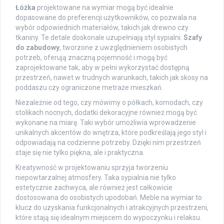
Łóżka
projektowane na wymiar mogą być idealnie
dopasowane do preferencji użytkowników, co pozwala na
wybór odpowiednich materiałów, takich jak drewno czy
tkaniny. Te detale doskonale uzupełniają styl sypialni.
Szafy
do zabudowy
, tworzone z uwzględnieniem osobistych
potrzeb, oferują znaczną pojemność i mogą być
zaprojektowane tak, aby w pełni wykorzystać dostępną
przestrzeń, nawet w trudnych warunkach, takich jak skosy na
poddaszu czy ograniczone metraże mieszkań.
Niezależnie od tego, czy mówimy o półkach, komodach, czy
stolikach nocnych, dodatki dekoracyjne również mogą być
wykonane na miarę. Taki wybór umożliwia wprowadzenie
unikalnych akcentów do wnętrza, które podkreślają jego styl i
odpowiadają na codzienne potrzeby. Dzięki nim przestrzeń
staje się nie tylko piękna, ale i praktyczna.
Kreatywność w projektowaniu sprzyja tworzeniu
niepowtarzalnej atmosfery. Taka sypialnia nie tylko
estetycznie zachwyca, ale również jest całkowicie
dostosowana do osobistych upodobań. Meble na wymiar to
klucz do uzyskania funkcjonalnych i atrakcyjnych przestrzeni,
które stają się idealnym miejscem do wypoczynku i relaksu.