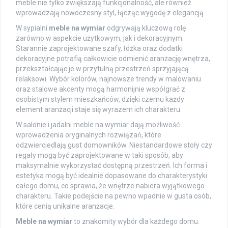
meble nie tylko zwiększają funkcjonalność, ale również
wprowadzają nowoczesny styl, łącząc wygodę z elegancją.
W sypialni
meble na wymiar
odgrywają kluczową rolę
zarówno w aspekcie użytkowym, jak i dekoracyjnym.
Starannie zaprojektowane szafy, łóżka oraz dodatki
dekoracyjne potrafią całkowicie odmienić aranżację wnętrza,
przekształcając je w przytulną przestrzeń sprzyjającą
relaksowi. Wybór kolorów, najnowsze trendy w malowaniu
oraz stalowe akcenty mogą harmonijnie współgrać z
osobistym stylem mieszkańców, dzięki czemu każdy
element aranżacji staje się wyrazem ich charakteru.
W salonie i jadalni meble na wymiar dają możliwość
wprowadzenia oryginalnych rozwiązań, które
odzwierciedlają gust domowników. Niestandardowe stoły czy
regały mogą być zaprojektowane w taki sposób, aby
maksymalnie wykorzystać dostępną przestrzeń. Ich forma i
estetyka mogą być idealnie dopasowane do charakterystyki
całego domu, co sprawia, że wnętrze nabiera wyjątkowego
charakteru. Takie podejście na pewno wpadnie w gusta osób,
które cenią unikalne aranżacje.
Meble na wymiar
to znakomity wybór dla każdego domu.