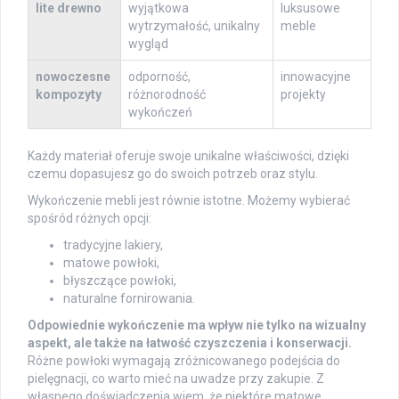
lite drewno
wyjątkowa
luksusowe
wytrzymałość, unikalny
meble
wygląd
nowoczesne
odporność,
innowacyjne
kompozyty
różnorodność
projekty
wykończeń
Każdy materiał oferuje swoje unikalne właściwości, dzięki
czemu dopasujesz go do swoich potrzeb oraz stylu.
Wykończenie mebli jest równie istotne. Możemy wybierać
spośród różnych opcji:
tradycyjne lakiery,
matowe powłoki,
błyszczące powłoki,
naturalne fornirowania.
Odpowiednie wykończenie ma wpływ nie tylko na wizualny
aspekt, ale także na łatwość czyszczenia i konserwacji.
Różne powłoki wymagają zróżnicowanego podejścia do
pielęgnacji, co warto mieć na uwadze przy zakupie. Z
własnego doświadczenia wiem, że niektóre matowe