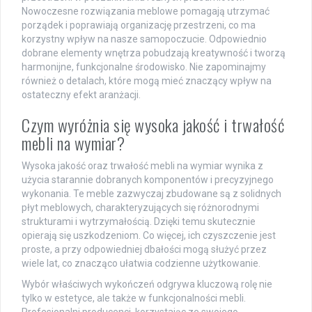
Nowoczesne rozwiązania meblowe pomagają utrzymać
porządek i poprawiają organizację przestrzeni, co ma
korzystny wpływ na nasze samopoczucie. Odpowiednio
dobrane elementy wnętrza pobudzają kreatywność i tworzą
harmonijne, funkcjonalne środowisko. Nie zapominajmy
również o detalach, które mogą mieć znaczący wpływ na
ostateczny efekt aranżacji.
Czym wyróżnia się wysoka jakość i trwałość
mebli na wymiar?
Wysoka jakość oraz trwałość mebli na wymiar wynika z
użycia starannie dobranych komponentów i precyzyjnego
wykonania. Te meble zazwyczaj zbudowane są z solidnych
płyt meblowych, charakteryzujących się różnorodnymi
strukturami i wytrzymałością. Dzięki temu skutecznie
opierają się uszkodzeniom. Co więcej, ich czyszczenie jest
proste, a przy odpowiedniej dbałości mogą służyć przez
wiele lat, co znacząco ułatwia codzienne użytkowanie.
Wybór właściwych wykończeń odgrywa kluczową rolę nie
tylko w estetyce, ale także w funkcjonalności mebli.
Profesjonalni producenci, korzystając ze swojego