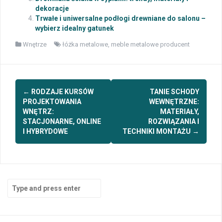
dekoracje
Trwałe i uniwersalne podłogi drewniane do salonu –
wybierz idealny gatunek
Wnętrze
łóżka metalowe
,
meble metalowe producent
Post
←
RODZAJE KURSÓW
TANIE SCHODY
navigation
PROJEKTOWANIA
WEWNĘTRZNE:
WNĘTRZ:
MATERIAŁY,
STACJONARNE, ONLINE
ROZWIĄZANIA I
I HYBRYDOWE
TECHNIKI MONTAŻU
→
Search
for: