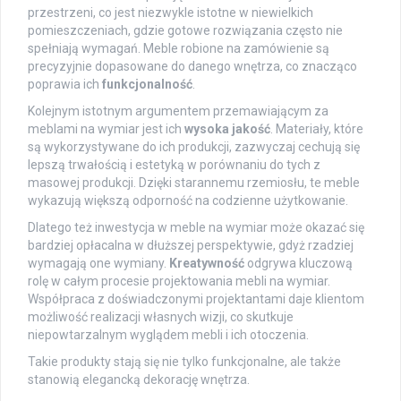
przestrzeni, co jest niezwykle istotne w niewielkich
pomieszczeniach, gdzie gotowe rozwiązania często nie
spełniają wymagań. Meble robione na zamówienie są
precyzyjnie dopasowane do danego wnętrza, co znacząco
poprawia ich
funkcjonalność
.
Kolejnym istotnym argumentem przemawiającym za
meblami na wymiar jest ich
wysoka jakość
. Materiały, które
są wykorzystywane do ich produkcji, zazwyczaj cechują się
lepszą trwałością i estetyką w porównaniu do tych z
masowej produkcji. Dzięki starannemu rzemiosłu, te meble
wykazują większą odporność na codzienne użytkowanie.
Dlatego też inwestycja w meble na wymiar może okazać się
bardziej opłacalna w dłuższej perspektywie, gdyż rzadziej
wymagają one wymiany.
Kreatywność
odgrywa kluczową
rolę w całym procesie projektowania mebli na wymiar.
Współpraca z doświadczonymi projektantami daje klientom
możliwość realizacji własnych wizji, co skutkuje
niepowtarzalnym wyglądem mebli i ich otoczenia.
Takie produkty stają się nie tylko funkcjonalne, ale także
stanowią elegancką dekorację wnętrza.