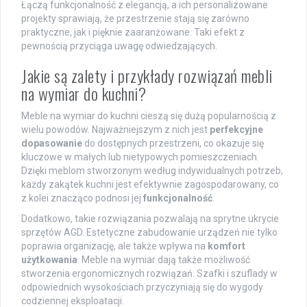
Łączą funkcjonalność z elegancją, a ich personalizowane
projekty sprawiają, że przestrzenie stają się zarówno
praktyczne, jak i pięknie zaaranżowane. Taki efekt z
pewnością przyciąga uwagę odwiedzających.
Jakie są zalety i przykłady rozwiązań mebli
na wymiar do kuchni?
Meble na wymiar do kuchni cieszą się dużą popularnością z
wielu powodów. Najważniejszym z nich jest
perfekcyjne
dopasowanie
do dostępnych przestrzeni, co okazuje się
kluczowe w małych lub nietypowych pomieszczeniach.
Dzięki meblom stworzonym według indywidualnych potrzeb,
każdy zakątek kuchni jest efektywnie zagospodarowany, co
z kolei znacząco podnosi jej
funkcjonalność
.
Dodatkowo, takie rozwiązania pozwalają na sprytne ukrycie
sprzętów AGD. Estetyczne zabudowanie urządzeń nie tylko
poprawia organizację, ale także wpływa na
komfort
użytkowania
. Meble na wymiar dają także możliwość
stworzenia ergonomicznych rozwiązań. Szafki i szuflady w
odpowiednich wysokościach przyczyniają się do wygody
codziennej eksploatacji.