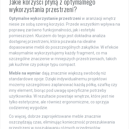
Jakie korzyści płyną z optymalnego
wykorzystania przestrzeni?
Optymalne wykorzystanie przestrzeni
w aranżacji wnętrz
niesie ze sobą szereg korzyści. Przede wszystkim wpływa na
poprawę zarówno funkcjonalności, jak i estetyki
pomieszczeń. Kluczem do tego jest dokładna analiza
dostępnej przestrzeni, która pozwala na idealne
dopasowanie mebli do poszczególnych zakątków. W efekcie
maksymalnie wykorzystujemy każdy fragment, co ma
szczególne znaczenie w mniejszych przestrzeniach, takich
jak kuchnie czy pokoje typu compact.
Meble na wymiar
dają znacznie większą swobodę niż
standardowe opcje. Dzięki indywidualnemu projektowi
możemy szczegółowo zaplanować każdą półkę, szafkę czy
inny element, biorąc pod uwagę specyficzne potrzeby
użytkownika. W rezultacie powstaje wnętrze, które jest nie
tylko estetyczne, ale również ergonomiczne, co sprzyja
codziennej wygodzie.
Co więcej, dobrze zaprojektowane meble znacznie
oszczędzają czas, eliminując konieczność przeszukiwania
przestrzeni w poszukiwaniu różnych przedmiotów.