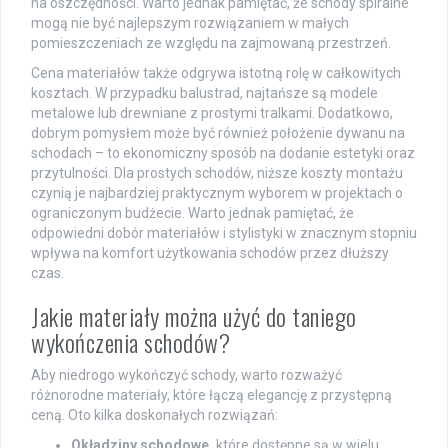
na oszczędności. Warto jednak pamiętać, że schody spiralne
mogą nie być najlepszym rozwiązaniem w małych
pomieszczeniach ze względu na zajmowaną przestrzeń.
Cena materiałów także odgrywa istotną rolę w całkowitych
kosztach. W przypadku balustrad, najtańsze są modele
metalowe lub drewniane z prostymi tralkami. Dodatkowo,
dobrym pomysłem może być również położenie dywanu na
schodach – to ekonomiczny sposób na dodanie estetyki oraz
przytulności. Dla prostych schodów, niższe koszty montażu
czynią je najbardziej praktycznym wyborem w projektach o
ograniczonym budżecie. Warto jednak pamiętać, że
odpowiedni dobór materiałów i stylistyki w znacznym stopniu
wpływa na komfort użytkowania schodów przez dłuższy
czas.
Jakie materiały można użyć do taniego
wykończenia schodów?
Aby niedrogo wykończyć schody, warto rozważyć
różnorodne materiały, które łączą elegancję z przystępną
ceną. Oto kilka doskonałych rozwiązań:
Okładziny schodowe,
które dostępne są w wielu