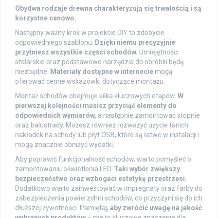
Obydwa rodzaje drewna charakteryzują się trwałością i są
korzystne cenowo.
Następny ważny krok w projekcie DIY to zdobycie
odpowiedniego szablonu.
Dzięki niemu precyzyjnie
przytniesz wszystkie części schodów.
Umiejętności
stolarskie oraz podstawowe narzędzia do obróbki będą
niezbędne.
Materiały dostępne w internecie
mogą
oferować cenne wskazówki dotyczące montażu.
Montaż schodów obejmuje kilka kluczowych etapów.
W
pierwszej kolejności musisz przyciąć elementy do
odpowiednich wymiarów,
a następnie zamontować stopnie
oraz balustrady. Możesz również rozważyć użycie tanich
nakładek na schody lub płyt OSB, które są łatwe w instalacji i
mogą znacznie obniżyć wydatki.
Aby poprawić funkcjonalność schodów, warto pomyśleć o
zamontowaniu oświetlenia LED.
Taki wybór zwiększy
bezpieczeństwo oraz wzbogaci estetykę przestrzeni.
Dodatkowo warto zainwestować w impregnaty oraz farby do
zabezpieczenia powierzchni schodów, co przyczyni się do ich
dłuższej żywotności. Pamiętaj,
aby zwrócić uwagę na jakość
wybranych produktów
– ma to kluczowe znaczenie dla