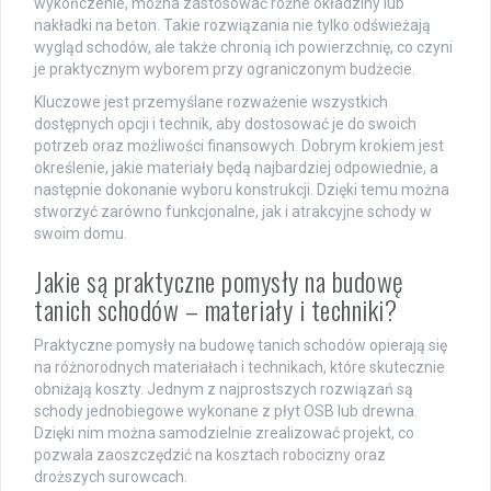
wykończenie, można zastosować różne okładziny lub
nakładki na beton. Takie rozwiązania nie tylko odświeżają
wygląd schodów, ale także chronią ich powierzchnię, co czyni
je praktycznym wyborem przy ograniczonym budżecie.
Kluczowe jest przemyślane rozważenie wszystkich
dostępnych opcji i technik, aby dostosować je do swoich
potrzeb oraz możliwości finansowych. Dobrym krokiem jest
określenie, jakie materiały będą najbardziej odpowiednie, a
następnie dokonanie wyboru konstrukcji. Dzięki temu można
stworzyć zarówno funkcjonalne, jak i atrakcyjne schody w
swoim domu.
Jakie są praktyczne pomysły na budowę
tanich schodów – materiały i techniki?
Praktyczne pomysły na budowę tanich schodów opierają się
na różnorodnych materiałach i technikach, które skutecznie
obniżają koszty. Jednym z najprostszych rozwiązań są
schody jednobiegowe wykonane z płyt OSB lub drewna.
Dzięki nim można samodzielnie zrealizować projekt, co
pozwala zaoszczędzić na kosztach robocizny oraz
droższych surowcach.