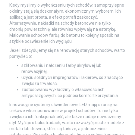
Kiedy myślimy o wykończeniu tych schodów, samoprzylepne
okleiny stają się doskonałym, ekonomicznym wyborem. Ich
aplikacja jest prosta, a efekt potrafi zaskoczyć.
Alternatywnie, nakładki na schody betonowe nie tylko
chronią powierzchnię, ale również wpływają na estetykę.
Malowanie schodów farbą do betonu to kolejny sposób na
szybkie odświeżenie ich wyglądu.
Jeżeli zdecydujemy się na renowację starych schodów, warto
pomyśleć o:
szlifowaniu i nałożeniu farby akrylowej lub
renowacyjnej,
użyciu solidnych impregnatów i lakierów, co znacząco
zwiększa trwałość,
zastosowaniu wykładziny o właściwościach
antypoślizgowych, co podnosi komfort korzystania.
Innowacyjne systemy oświetleniowe LED mają szansę na
ciekawe wkomponowanie w projekt schodów. To nie tylko
zwiększa ich funkcjonalność, ale także nadaje nowoczesny
styl. Myśląc o balustradach, warto rozważyć proste modele z
metalu lub drewna, które są tańsze, a jednocześnie
estetyczne. Wszystkie te elementy tworzą spójną koncepcję