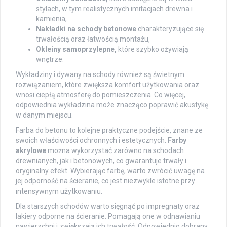
stylach, w tym realistycznych imitacjach drewna i
kamienia,
Nakładki na schody betonowe
charakteryzujące się
trwałością oraz łatwością montażu,
Okleiny samoprzylepne,
które szybko ożywiają
wnętrze.
Wykładziny i dywany na schody również są świetnym
rozwiązaniem, które zwiększa komfort użytkowania oraz
wnosi ciepłą atmosferę do pomieszczenia. Co więcej,
odpowiednia wykładzina może znacząco poprawić akustykę
w danym miejscu.
Farba do betonu to kolejne praktyczne podejście, znane ze
swoich właściwości ochronnych i estetycznych.
Farby
akrylowe
można wykorzystać zarówno na schodach
drewnianych, jak i betonowych, co gwarantuje trwały i
oryginalny efekt. Wybierając farbę, warto zwrócić uwagę na
jej odporność na ścieranie, co jest niezwykle istotne przy
intensywnym użytkowaniu.
Dla starszych schodów warto sięgnąć po impregnaty oraz
lakiery odporne na ścieranie. Pomagają one w odnawianiu
nawierzchni i zwiększają ich trwałość. Odpowiednio dobrany