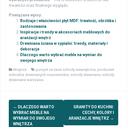
trwałości oraz finalnego wyglądu.
Powiązane wpisy:
Rodzaje i właściwości płyt MDF: trwałość, obróbka i
zastosowania
Inspiracje i trendy w akcesoriach meblowych do
aranżacji wnętrz
Drewniana ściana w sypialni: trendy, materiały i
dekoracje
Dlaczego warto wybrać meble na wymiar do
swojego wnętrza
Wnętrze
pomysł na tanie schody wewnętrzne
,
producent
schodów drewnianych mazowieckie
,
schody drewniane
,
schody
drewniane warszawa
Post
←
DLACZEGO WARTO
GRANITY DO KUCHNI:
navigation
WYBRAĆ MEBLE NA
CECHY, KOLORY I
WYMIAR DO SWOJEGO
ARANŻACJE WNĘTRZ
→
WNĘTRZA