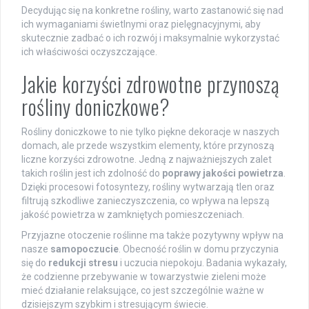
Decydując się na konkretne rośliny, warto zastanowić się nad
ich wymaganiami świetlnymi oraz pielęgnacyjnymi, aby
skutecznie zadbać o ich rozwój i maksymalnie wykorzystać
ich właściwości oczyszczające.
Jakie korzyści zdrowotne przynoszą
rośliny doniczkowe?
Rośliny doniczkowe to nie tylko piękne dekoracje w naszych
domach, ale przede wszystkim elementy, które przynoszą
liczne korzyści zdrowotne. Jedną z najważniejszych zalet
takich roślin jest ich zdolność do
poprawy jakości powietrza
.
Dzięki procesowi fotosyntezy, rośliny wytwarzają tlen oraz
filtrują szkodliwe zanieczyszczenia, co wpływa na lepszą
jakość powietrza w zamkniętych pomieszczeniach.
Przyjazne otoczenie roślinne ma także pozytywny wpływ na
nasze
samopoczucie
. Obecność roślin w domu przyczynia
się do
redukcji stresu
i uczucia niepokoju. Badania wykazały,
że codzienne przebywanie w towarzystwie zieleni może
mieć działanie relaksujące, co jest szczególnie ważne w
dzisiejszym szybkim i stresującym świecie.