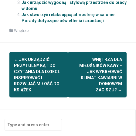
Jak urządzić wygodną i stylową przestrzeń do pracy
w domu
Jak stworzyć relaksującą atmosferę w salonie:
Porady dotyczące oświetlenia i aranżacji
Wnętrze
Post
←
JAK URZĄDZIĆ
WNĘTRZA DLA
navigation
PRZYTULNY KĄT DO
MIŁOŚNIKÓW KAWY −
CZYTANIA DLA DZIECI:
JAK WYKREOWAĆ
INSPIROWAĆ I
KLIMAT KAWIARNI W
ROZWIJAĆ MIŁOŚĆ DO
DOMOWYM
KSIĄŻEK
ZACISZU?
→
Search
for: