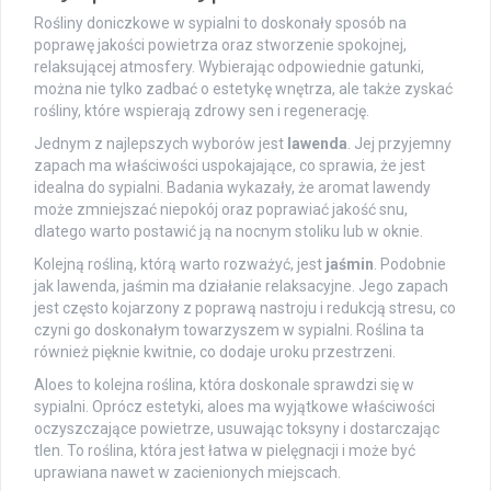
Rośliny doniczkowe w sypialni to doskonały sposób na
poprawę jakości powietrza oraz stworzenie spokojnej,
relaksującej atmosfery. Wybierając odpowiednie gatunki,
można nie tylko zadbać o estetykę wnętrza, ale także zyskać
rośliny, które wspierają zdrowy sen i regenerację.
Jednym z najlepszych wyborów jest
lawenda
. Jej przyjemny
zapach ma właściwości uspokajające, co sprawia, że jest
idealna do sypialni. Badania wykazały, że aromat lawendy
może zmniejszać niepokój oraz poprawiać jakość snu,
dlatego warto postawić ją na nocnym stoliku lub w oknie.
Kolejną rośliną, którą warto rozważyć, jest
jaśmin
. Podobnie
jak lawenda, jaśmin ma działanie relaksacyjne. Jego zapach
jest często kojarzony z poprawą nastroju i redukcją stresu, co
czyni go doskonałym towarzyszem w sypialni. Roślina ta
również pięknie kwitnie, co dodaje uroku przestrzeni.
Aloes to kolejna roślina, która doskonale sprawdzi się w
sypialni. Oprócz estetyki, aloes ma wyjątkowe właściwości
oczyszczające powietrze, usuwając toksyny i dostarczając
tlen. To roślina, która jest łatwa w pielęgnacji i może być
uprawiana nawet w zacienionych miejscach.