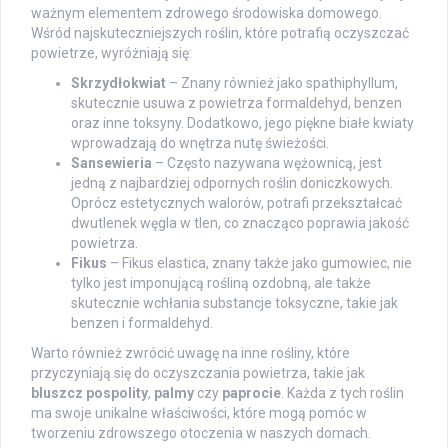
ważnym elementem zdrowego środowiska domowego.
Wśród najskuteczniejszych roślin, które potrafią oczyszczać
powietrze, wyróżniają się:
Skrzydłokwiat
– Znany również jako spathiphyllum,
skutecznie usuwa z powietrza formaldehyd, benzen
oraz inne toksyny. Dodatkowo, jego piękne białe kwiaty
wprowadzają do wnętrza nutę świeżości.
Sansewieria
– Często nazywana wężownicą, jest
jedną z najbardziej odpornych roślin doniczkowych.
Oprócz estetycznych walorów, potrafi przekształcać
dwutlenek węgla w tlen, co znacząco poprawia jakość
powietrza.
Fikus
– Fikus elastica, znany także jako gumowiec, nie
tylko jest imponującą rośliną ozdobną, ale także
skutecznie wchłania substancje toksyczne, takie jak
benzen i formaldehyd.
Warto również zwrócić uwagę na inne rośliny, które
przyczyniają się do oczyszczania powietrza, takie jak
bluszcz pospolity
,
palmy
czy
paprocie
. Każda z tych roślin
ma swoje unikalne właściwości, które mogą pomóc w
tworzeniu zdrowszego otoczenia w naszych domach.