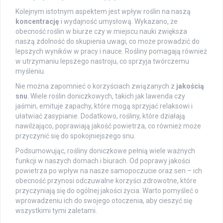
Kolejnym istotnym aspektem jest wpływ roślin na naszą
koncentrację
i wydajność umysłową. Wykazano, że
obecność roślin w biurze czy w miejscu nauki zwiększa
naszą zdolność do skupienia uwagi, co może prowadzić do
lepszych wyników w pracy i nauce. Rośliny pomagają również
w utrzymaniu lepszego nastroju, co sprzyja twórczemu
myśleniu.
Nie można zapomnieć o korzyściach związanych z
jakością
snu
. Wiele roślin doniczkowych, takich jak lawenda czy
jaśmin, emituje zapachy, które mogą sprzyjać relaksowi i
ułatwiać zasypianie. Dodatkowo, rośliny, które działają
nawilżająco, poprawiają jakość powietrza, co również może
przyczynić się do spokojniejszego snu.
Podsumowując, rośliny doniczkowe pełnią wiele ważnych
funkcji w naszych domach i biurach. Od poprawy jakości
powietrza po wpływ na nasze samopoczucie oraz sen – ich
obecność przynosi odczuwalne korzyści zdrowotne, które
przyczyniają się do ogólnej jakości życia. Warto pomyśleć o
wprowadzeniu ich do swojego otoczenia, aby cieszyć się
wszystkimi tymi zaletami.