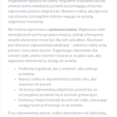
negatywnie wpływa na rośliny. Regularne zraszanie liści lub
umieszczanie nawilżaczy powietrza pomagają utrzymać
odpowiedni poziom wilgotności. Niektóre rośliny, jak paprocie
czy draceny, szczególnie dobrze reagują na wyższą
wilgotność otoczenia.
Nie można zapomnieć o
nasłonecznieniu
. Większość roślin
doniczkowych preferuje jasne miejsca, jednak intensywne
światło słoneczne może być dla nich szkodliwe. Kluczowe
jest dobranie odpowiedniej lokalizacji – niektóre rośliny wolą
półcień, inne pełne słońce. Organizując stanowisko dla
swoich roślin, warto również rotować je co jakiś czas, aby
zapewnić równomierny dostęp do światła.
Podlewaj regularnie, ale z umiarem, aby uniknąć
przelania.
Nawoź rośliny w odpowiednich porach roku, aby
wspierać ich wzrost.
Utrzymuj odpowiednią wilgotność powietrza, co
szczególnie sprawdzi się w sezonie grzewczym.
Dostosuj miejsce hodowli do potrzeb roślin, zwracając
uwagę na ich preferencje co do światła.
Przy odpowiedniej opiece, rośliny doniczkowe nie tylko będą