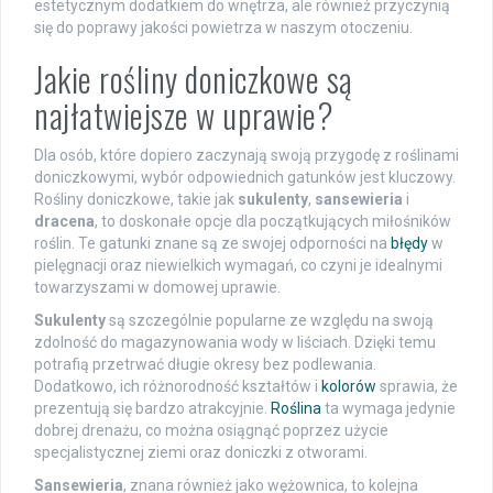
estetycznym dodatkiem do wnętrza, ale również przyczynią
się do poprawy jakości powietrza w naszym otoczeniu.
Jakie rośliny doniczkowe są
najłatwiejsze w uprawie?
Dla osób, które dopiero zaczynają swoją przygodę z roślinami
doniczkowymi, wybór odpowiednich gatunków jest kluczowy.
Rośliny doniczkowe, takie jak
sukulenty
,
sansewieria
i
dracena
, to doskonałe opcje dla początkujących miłośników
roślin. Te gatunki znane są ze swojej odporności na
błędy
w
pielęgnacji oraz niewielkich wymagań, co czyni je idealnymi
towarzyszami w domowej uprawie.
Sukulenty
są szczególnie popularne ze względu na swoją
zdolność do magazynowania wody w liściach. Dzięki temu
potrafią przetrwać długie okresy bez podlewania.
Dodatkowo, ich różnorodność kształtów i
kolorów
sprawia, że
prezentują się bardzo atrakcyjnie.
Roślina
ta wymaga jedynie
dobrej drenażu, co można osiągnąć poprzez użycie
specjalistycznej ziemi oraz doniczki z otworami.
Sansewieria
, znana również jako wężownica, to kolejna