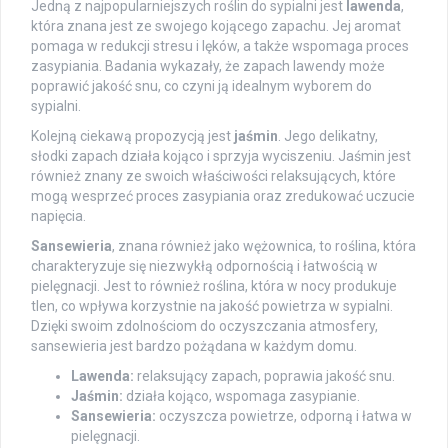
Jedną z najpopularniejszych roślin do sypialni jest
lawenda
,
która znana jest ze swojego kojącego zapachu. Jej aromat
pomaga w redukcji stresu i lęków, a także wspomaga proces
zasypiania. Badania wykazały, że zapach lawendy może
poprawić jakość snu, co czyni ją idealnym wyborem do
sypialni.
Kolejną ciekawą propozycją jest
jaśmin
. Jego delikatny,
słodki zapach działa kojąco i sprzyja wyciszeniu. Jaśmin jest
również znany ze swoich właściwości relaksujących, które
mogą wesprzeć proces zasypiania oraz zredukować uczucie
napięcia.
Sansewieria
, znana również jako wężownica, to roślina, która
charakteryzuje się niezwykłą odpornością i łatwością w
pielęgnacji. Jest to również roślina, która w nocy produkuje
tlen, co wpływa korzystnie na jakość powietrza w sypialni.
Dzięki swoim zdolnościom do oczyszczania atmosfery,
sansewieria jest bardzo pożądana w każdym domu.
Lawenda:
relaksujący zapach, poprawia jakość snu.
Jaśmin:
działa kojąco, wspomaga zasypianie.
Sansewieria:
oczyszcza powietrze, odporną i łatwa w
pielęgnacji.