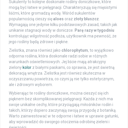
Sukulenty to kolejne doskonałe rośliny doniczkowe, które
mogą być łatwe w pielęgnacji. Charakteryzują się mięsistymi
liśćmi, które gromadzą wodę. Wśród sukulentów
popularnością cieszy się
aloes
oraz
złoty bluszcz
.
Wymagają one jedynie kilku podstawowych zasad, takich jak
unikanie stagnacji wody w doniczce.
Parę razy w tygodniu
kontrolując wilgotność podłoża, użytkownik ma pewność, że
jego rośliny będą zdrowe i piękne.
Zielistka, znana również jako
chlorophytum
, to wyjątkowo
odporna roślina, która doskonale radzi sobie w różnych
warunkach oświetleniowych. Jej liście mają atrakcyjny
zielony
kolor
z białymi paskami, co sprawia, że jest świetną
dekoracją wnętrza. Zielistka jest również skuteczna w
oczyszczaniu powietrza, co czyni ją nie tylko estetycznym,
ale i zdrowym wyborem.
Wybierając te rośliny doniczkowe, można cieszyć się ich
pięknem bez skomplikowanej pielęgnacji. Każda z nich ma
swoje unikalne cechy, które przyciągają miłośników roślin i
takich, którzy dopiero zaczynają swoją przygodę z botaniką.
Warto zainwestować w te odporne i łatwe w uprawie gatunki,
aby wprowadzić do swojego otoczenia odrobinę zieleni i
świeżości.