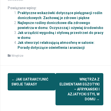
Powiązane wpisy:
Praktyczne wskazówki dotyczące pielęgnacji roślin
doniczkowych: Zachowaj je zdrowe i piękne
Najlepsze rośliny doniczkowe dla zdrowego
powietrza w domu: Oczyszczaj i ożywiaj środowisko
Jak urządzić wygodną i stylową przestrzeń do pracy
w domu
Jak stworzyć relaksującą atmosferę w salonie:
Porady dotyczące oświetlenia i aranżacji
Wnętrze
Post
←
JAK UATRAKCYJNIĆ
WNĘTRZA Z
navigation
SWOJE TARASY
ELEMENTAMI EGZOTYKI
– AFRYKAŃSKI I
AZJATYCKI STYL W
DOMU
→