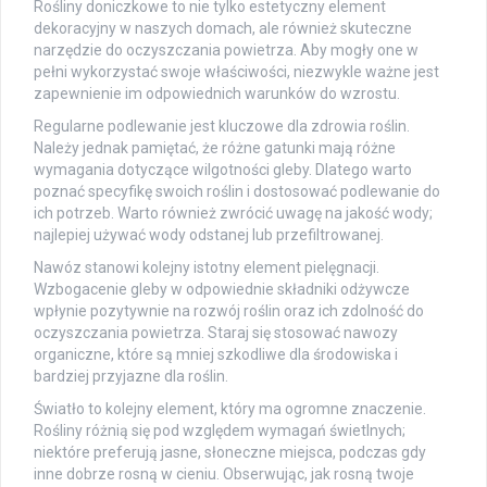
Rośliny doniczkowe to nie tylko estetyczny element
dekoracyjny w naszych domach, ale również skuteczne
narzędzie do oczyszczania powietrza. Aby mogły one w
pełni wykorzystać swoje właściwości, niezwykle ważne jest
zapewnienie im odpowiednich warunków do wzrostu.
Regularne podlewanie jest kluczowe dla zdrowia roślin.
Należy jednak pamiętać, że różne gatunki mają różne
wymagania dotyczące wilgotności gleby. Dlatego warto
poznać specyfikę swoich roślin i dostosować podlewanie do
ich potrzeb. Warto również zwrócić uwagę na jakość wody;
najlepiej używać wody odstanej lub przefiltrowanej.
Nawóz stanowi kolejny istotny element pielęgnacji.
Wzbogacenie gleby w odpowiednie składniki odżywcze
wpłynie pozytywnie na rozwój roślin oraz ich zdolność do
oczyszczania powietrza. Staraj się stosować nawozy
organiczne, które są mniej szkodliwe dla środowiska i
bardziej przyjazne dla roślin.
Światło to kolejny element, który ma ogromne znaczenie.
Rośliny różnią się pod względem wymagań świetlnych;
niektóre preferują jasne, słoneczne miejsca, podczas gdy
inne dobrze rosną w cieniu. Obserwując, jak rosną twoje