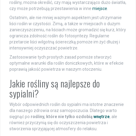
rośliny, można określić, czy mają wystarczająco dużo światła,
czy może potrzebują przestawienia w inne
miejsce
.
Ostatnim, ale nie mniej ważnym aspektem jest utrzymanie
liści roślin w czystości. Zimą, a także w miejscach o dużym
zanieczyszczeniu, na liściach może gromadzić się kurz, który
ogranicza zdolność roślin do fotosyntezy. Regularne
przetarcie liści wilgotną ściereczką pomoże im żyć dłużej i
intensywniej oczyszczać powietrze.
Zastosowanie tych prostych zasad pomoże stworzyć
optymalne warunki dla roślin doniczkowych, które w efekcie
poprawią jakość powietrza w naszym otoczeniu.
Jakie rośliny są najlepsze do
sypialni?
Wybór odpowiednich roślin do sypialni ma istotne znaczenie
dla naszego zdrowia oraz samopoczucia. Dlatego warto
sięgnąć po
rośliny, które nie tylko ozdobią
wnętrze
, ale
również przyczynią się do oczyszczenia powietrza i
stworzenia sprzyjającej atmosfery do relaksu.