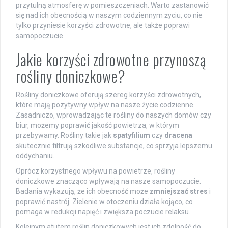
przytulną atmosferę w pomieszczeniach. Warto zastanowić
się nad ich obecnością w naszym codziennym życiu, co nie
tylko przyniesie korzyści zdrowotne, ale także poprawi
samopoczucie.
Jakie korzyści zdrowotne przynoszą
rośliny doniczkowe?
Rośliny doniczkowe oferują szereg korzyści zdrowotnych,
które mają pozytywny wpływ na nasze życie codzienne.
Zasadniczo, wprowadzając te rośliny do naszych domów czy
biur, możemy poprawić jakość powietrza, w którym
przebywamy. Rośliny takie jak
spatyfilium
czy
dracena
skutecznie filtrują szkodliwe substancje, co sprzyja lepszemu
oddychaniu.
Oprócz korzystnego wpływu na powietrze, rośliny
doniczkowe znacząco wpływają na nasze samopoczucie.
Badania wykazują, że ich obecność może
zmniejszać stres
i
poprawić nastrój. Zielenie w otoczeniu działa kojąco, co
pomaga w redukcji napięć i zwiększa poczucie relaksu.
Kolejnym atutem roślin doniczkowych jest ich zdolność do