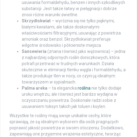
usuwania formaldehydu, benzen i innych szkodliwych
substancji. Jest także łatwy w pielęgnacji i dobrze
znosi różne warunki świetlne.
Skrzydłokwiat
– wyróżnia się nie tylko pięknymi,
białymi kwiatami, ale także doskonałymi
właściwościami filtracyjnymi, usuwając z powietrza
amoniak oraz benzol. Skrzydłokwiat preferuje
wilgotne środowisko i półcieniste miejsca.
Sansewieria
(znana również jako wężownica) – jedna
z najbardziej odpornych roślin doniczkowych, która
potrafi przetrwać w trudnych warunkach. Działa
skutecznie w eliminacji tlenku węgla i formaldehydu, a
także produkuje tlen w nocy, co czyni ją idealnym
towarzyszem w sypialniach.
Palma areka
– ta elegancka
roślina
nie tylko dodaje
uroku wnętrzu, ale również jest bardzo wydajna w
oczyszczaniu powietrza. Doskonale radzi sobie z
usuwaniem toksyn takich jak toluen i ksylen.
Wszystkie te rośliny mają swoje unikalne cechy, które
sprawiają, że są idealnym wyborem dla osób pragnących
poprawić jakość powietrza w swoim otoczeniu. Dodatkowo,
zapewniają one przyjemne wrażenia estetyczne, tworząc