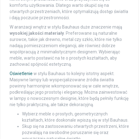
komfortu użytkowania. Dlatego warto skupić się na
otwartych przestrzeniach, które optymalizują dostęp światła
i dają poczucie przestronności.
W aranżacji wnętrz w stylu Bauhaus duże znaczenie mają
wysokiej jakości materiały
. Preferowane są naturalne
surowce, takie jak drewno, metal czy szkło, które nie tylko
nadają pomieszczeniom elegancji, ale również dobrze
współpracują z minimalistycznym designem. Wybierając
meble, warto postawić na te o prostych kształtach, aby
zachować spójność estetyczną.
Oświetlenie
w stylu Bauhaus to kolejny istotny aspekt.
Masywne lampy lub wyspecjalizowane źródła światła
powinny harmonijnie wkomponować się w całe wnętrze,
podkreślając jego prostotę i elegancję. Można zainwestować
w lampy o nowoczesnym designie, które będą pełniły funkcję
nie tylko praktyczną, ale także dekoracyjną.
Wybierz meble o prostych, geometrycznych
kształtach, które doskonale wpiszą się w styl Bauhaus.
Skup się na zastosowaniu otwartych przestrzeni, które
pozwalają na swobodne poruszanie się oraz
wpuszczają naturalne światło.