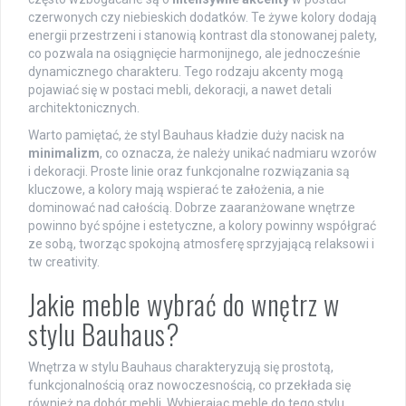
czerwonych czy niebieskich dodatków. Te żywe kolory dodają
energii przestrzeni i stanowią kontrast dla stonowanej palety,
co pozwala na osiągnięcie harmonijnego, ale jednocześnie
dynamicznego charakteru. Tego rodzaju akcenty mogą
pojawiać się w postaci mebli, dekoracji, a nawet detali
architektonicznych.
Warto pamiętać, że styl Bauhaus kładzie duży nacisk na
minimalizm
, co oznacza, że należy unikać nadmiaru wzorów
i dekoracji. Proste linie oraz funkcjonalne rozwiązania są
kluczowe, a kolory mają wspierać te założenia, a nie
dominować nad całością. Dobrze zaaranżowane wnętrze
powinno być spójne i estetyczne, a kolory powinny współgrać
ze sobą, tworząc spokojną atmosferę sprzyjającą relaksowi i
tw creativity.
Jakie meble wybrać do wnętrz w
stylu Bauhaus?
Wnętrza w stylu Bauhaus charakteryzują się prostotą,
funkcjonalnością oraz nowoczesnością, co przekłada się
również na dobór mebli. Wybierając meble do tego stylu,