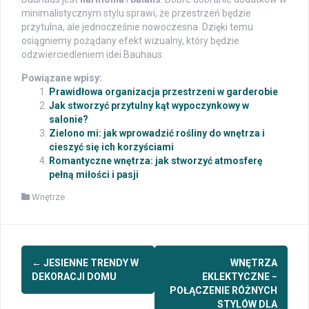
minimalistycznym stylu sprawi, że przestrzeń będzie
przytulna, ale jednocześnie nowoczesna. Dzięki temu
osiągniemy pożądany efekt wizualny, który będzie
odzwierciedleniem idei Bauhaus.
Powiązane wpisy:
Prawidłowa organizacja przestrzeni w garderobie
Jak stworzyć przytulny kąt wypoczynkowy w
salonie?
Zielono mi: jak wprowadzić rośliny do wnętrza i
cieszyć się ich korzyściami
Romantyczne wnętrza: jak stworzyć atmosferę
pełną miłości i pasji
Wnętrze
Post
←
JESIENNE TRENDY W
WNĘTRZA
navigation
DEKORACJI DOMU
EKLEKTYCZNE −
POŁĄCZENIE RÓŻNYCH
STYLÓW DLA