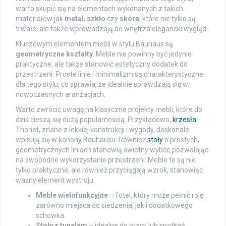
warto skupić się na elementach wykonanych z takich
materiałów jak
metal
,
szkło
czy
skóra
, które nie tylko są
trwałe, ale także wprowadzają do wnętrza elegancki wygląd.
Kluczowym elementem mebli w stylu Bauhaus są
geometryczne kształty
. Meble nie powinny być jedynie
praktyczne, ale także stanowić estetyczny dodatek do
przestrzeni. Proste linie i minimalizm są charakterystyczne
dla tego stylu, co sprawia, że idealnie sprawdzają się w
nowoczesnych aranżacjach.
Warto zwrócić uwagę na klasyczne projekty mebli, które do
dziś cieszą się dużą popularnością. Przykładowo,
krzesła
Thonet, znane z lekkiej konstrukcji i wygody, doskonale
wpisują się w kanony Bauhausu. Również
stoły
o prostych,
geometrycznych liniach stanowią świetny wybór, pozwalając
na swobodne wykorzystanie przestrzeni. Meble te są nie
tylko praktyczne, ale również przyciągają wzrok, stanowiąc
ważny element wystroju.
Meble wielofunkcyjne
– fotel, który może pełnić rolę
zarówno miejsca do siedzenia, jak i dodatkowego
schowka.
Stoły z tunelem
– idealne do pracy lub spotkań,