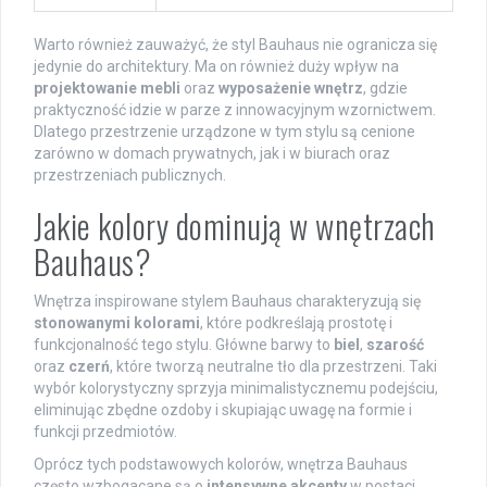
Warto również zauważyć, że styl Bauhaus nie ogranicza się
jedynie do architektury. Ma on również duży wpływ na
projektowanie mebli
oraz
wyposażenie wnętrz
, gdzie
praktyczność idzie w parze z innowacyjnym wzornictwem.
Dlatego przestrzenie urządzone w tym stylu są cenione
zarówno w domach prywatnych, jak i w biurach oraz
przestrzeniach publicznych.
Jakie kolory dominują w wnętrzach
Bauhaus?
Wnętrza inspirowane stylem Bauhaus charakteryzują się
stonowanymi kolorami
, które podkreślają prostotę i
funkcjonalność tego stylu. Główne barwy to
biel
,
szarość
oraz
czerń
, które tworzą neutralne tło dla przestrzeni. Taki
wybór kolorystyczny sprzyja minimalistycznemu podejściu,
eliminując zbędne ozdoby i skupiając uwagę na formie i
funkcji przedmiotów.
Oprócz tych podstawowych kolorów, wnętrza Bauhaus
często wzbogacane są o
intensywne akcenty
w postaci