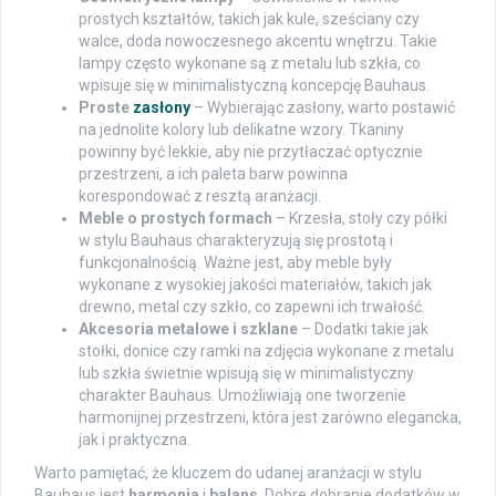
prostych kształtów, takich jak kule, sześciany czy
walce, doda nowoczesnego akcentu wnętrzu. Takie
lampy często wykonane są z metalu lub szkła, co
wpisuje się w minimalistyczną koncepcję Bauhaus.
Proste
zasłony
– Wybierając zasłony, warto postawić
na jednolite kolory lub delikatne wzory. Tkaniny
powinny być lekkie, aby nie przytłaczać optycznie
przestrzeni, a ich paleta barw powinna
korespondować z resztą aranżacji.
Meble o prostych formach
– Krzesła, stoły czy półki
w stylu Bauhaus charakteryzują się prostotą i
funkcjonalnością. Ważne jest, aby meble były
wykonane z wysokiej jakości materiałów, takich jak
drewno, metal czy szkło, co zapewni ich trwałość.
Akcesoria metalowe i szklane
– Dodatki takie jak
stołki, donice czy ramki na zdjęcia wykonane z metalu
lub szkła świetnie wpisują się w minimalistyczny
charakter Bauhaus. Umożliwiają one tworzenie
harmonijnej przestrzeni, która jest zarówno elegancka,
jak i praktyczna.
Warto pamiętać, że kluczem do udanej aranżacji w stylu
Bauhaus jest
harmonia
i
balans
. Dobre dobranie dodatków w