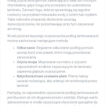
Unikaj użycia detergentów zawierających oleje lub mocnych
chemikaliów, gdyż mogą one prowadzić do uszkodzenia
laminatu. Zamiast tego, dobrze sprawdzają się łagodne
roztwory, na przykład mieszanka wody z octem lub mydłem.
Takie naturalne preparaty skutecznie usuwają
zanieczyszczenia, nie pozostawiając przy tym zarysowań
ani smug.
W celu jeszcze lepszego oczyszczenia podłóg laminowanych
można zastosować następujące metody:
Odkurzanie
: Regularne odkurzanie podłóg pomoże
usunąć kurz oraz piasek, które mogą powodować
zarysowania.
Użycie mopa
: Mopowanie na mokro z użyciem
odpowiednich środków czyszczących do laminatu
zapewnia głębsze oczyszczenie.
Natychmiastowe usuwanie plam
: Plamy należy
usuwać na bieżąco, aby uniknąć ich wchłonięcia przez
laminat.
Pamiętaj, że odpowiednie czyszczenie podłóg laminowanych
jest kluczem do ich długowieczności i estetyki. Dlatego warto
zainwestować w środki czyszczące stworzone specjalnie do