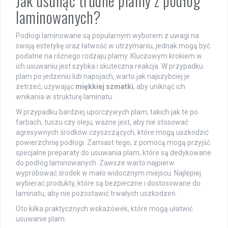
Jak usunąć trudne plamy z podłóg
laminowanych?
Podłogi laminowane są popularnym wyborem z uwagi na
swoją estetykę oraz łatwość w utrzymaniu, jednak mogą być
podatne na różnego rodzaju plamy. Kluczowym krokiem w
ich usuwaniu jest szybka i skuteczna reakcja. W przypadku
plam po jedzeniu lub napojach, warto jak najszybciej je
zetrzeć, używając
miękkiej szmatki
, aby uniknąć ich
wnikania w strukturę laminatu.
W przypadku bardziej uporczywych plam, takich jak te po
farbach, tuszu czy oleju, ważne jest, aby nie stosować
agresywnych środków czyszczących, które mogą uszkodzić
powierzchnię podłogi. Zamiast tego, z pomocą mogą przyjść
specjalne preparaty do usuwania plam, które są dedykowane
do podłóg laminowanych. Zawsze warto najpierw
wypróbować środek w mało widocznym miejscu. Najlepiej
wybierać produkty, które są bezpieczne i dostosowane do
laminatu, aby nie pozostawić trwałych uszkodzeń.
Oto kilka praktycznych wskazówek, które mogą ułatwić
usuwanie plam: