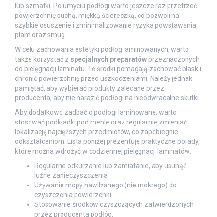
lub szmatki. Po umyciu podłogi warto jeszcze raz przetrzeć
powierzchnię suchą, miękką ściereczką, co pozwoli na
szybkie osuszenie i zminimalizowanie ryzyka powstawania
plam oraz smug.
W celu zachowania estetyki podłóg laminowanych, warto
także korzystać z
specjalnych preparatów
przeznaczonych
do pielęgnacji laminatu. Te środki pomagają zachować blask i
chronić powierzchnię przed uszkodzeniami. Należy jednak
pamiętać, aby wybierać produkty zalecane przez
producenta, aby nie narazić podłogi na nieodwracalne skutki.
Aby dodatkowo zadbać o podłogi laminowane, warto
stosować podkładki pod meble oraz regularnie zmieniać
lokalizację najcięższych przedmiotów, co zapobiegnie
odkształceniom. Lista poniżej prezentuje praktyczne porady,
które można wdrożyć w codziennej pielęgnacji laminatów:
Regularne odkurzanie lub zamiatanie, aby usunąć
luźne zanieczyszczenia.
Używanie mopy nawilżanego (nie mokrego) do
czyszczenia powierzchni.
Stosowanie środków czyszczących zatwierdzonych
przez producenta podłóg.