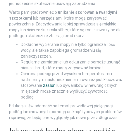
jednocześnie skutecznie usuwają zabrudzenia.
Warto pamiętać również o
unikanie szorowania twardymi
szczotkami
lub narzędziami, które mogą zarysować
powierzchnię. Zdecydowanie lepiej sprawdzają się miękkie
mopy lub ściereczki z mikrofibry, które są mniej inwazyjne dla
podłogi, a skutecznie zbierają brud i kurz.
Dokładne wycieranie mopy nie tylko ogranicza ilość
wody, ale także zapobiega gromadzeniu się
zanieczyszczeń.
Regularne zamiatanie lub odkurzanie pomoże usunąć
piasek i brud, które mogą zarysować laminat.
Ochrona podłogi przed wysokimi temperaturami i
nadmiernym nasłonecznieniem również jest kluczowa;
stosowanie
zasłon
lub dywaników w newralgicznych
miejscach może znacznie wydłużyć żywotność
podłogi.
Edukacja i świadomość na temat prawidłowej pielęgnacji
podłóg laminowanych pomogą uniknąć typowych problemów
i sprawią, że będą one wyglądały jak nowe przez długi czas.