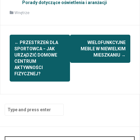
Porady dotyczące oświetlenia i aranżacji
Wnętrze
Post
←
PRZESTRZEŃ DLA
WIELOFUNKCYJNE
navigation
SPORTOWCA − JAK
MEBLE W NIEWIELKIM
URZĄDZIĆ DOMOWE
MIESZKANIU
→
CENTRUM
AKTYWNOŚCI
FIZYCZNEJ?
Search
for: