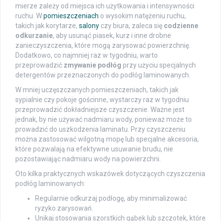
mierze zależy od miejsca ich użytkowania i intensywności
ruchu. W
pomieszczeniach
o wysokim natężeniu ruchu,
takich jak korytarze,
salony
czy biura, zaleca się
codzienne
odkurzanie
, aby usunąć piasek, kurz i inne drobne
zanieczyszczenia, które mogą zarysować powierzchnię.
Dodatkowo, co najmniej raz w tygodniu, warto
przeprowadzić
zmywanie podłóg
przy użyciu specjalnych
detergentów przeznaczonych do podłóg laminowanych.
W mniej uczęszczanych pomieszczeniach, takich jak
sypialnie czy pokoje gościnne, wystarczy raz w tygodniu
przeprowadzić dokładniejsze czyszczenie. Ważne jest
jednak, by nie używać nadmiaru wody, ponieważ może to
prowadzić do uszkodzenia laminatu. Przy czyszczeniu
można zastosować wilgotną mopę lub specjalne akcesoria,
które pozwalają na efektywne usuwanie brudu, nie
pozostawiając nadmiaru wody na powierzchni.
Oto kilka praktycznych wskazówek dotyczących czyszczenia
podłóg laminowanych:
Regularnie odkurzaj podłogę, aby minimalizować
ryzyko zarysowań.
Unikaj stosowania szorstkich gąbek lub szczotek, które