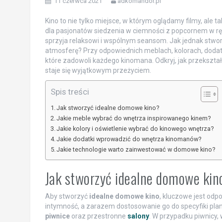
11 czerwca 2021
adkomandor.pl
Kino to nie tylko miejsce, w którym oglądamy filmy, ale
dla pasjonatów siedzenia w ciemności z popcornem w ręk
sprzyja relaksowi i wspólnym seansom. Jak jednak stwo
atmosferę? Przy odpowiednich meblach, kolorach, doda
które zadowoli każdego kinomana. Odkryj, jak przekszta
staje się wyjątkowym przeżyciem.
Spis treści
Jak stworzyć idealne domowe kino?
Jakie meble wybrać do wnętrza inspirowanego kinem?
Jakie kolory i oświetlenie wybrać do kinowego wnętrza?
Jakie dodatki wprowadzić do wnętrza kinomanów?
Jakie technologie warto zainwestować w domowe kino?
Jak stworzyć idealne domowe kin
Aby stworzyć
idealne domowe kino
, kluczowe jest odp
intymność, a zarazem dostosowanie go do specyfiki pla
piwnice
oraz przestronne
salony
. W przypadku piwnicy,