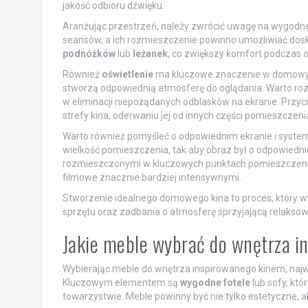
jakość odbioru dźwięku.
Aranżując przestrzeń, należy zwrócić uwagę na wygodne
seansów, a ich rozmieszczenie powinno umożliwiać dos
podnóżków
lub
leżanek
, co zwiększy komfort podczas og
Również
oświetlenie
ma kluczowe znaczenie w domowym 
stworzą odpowiednią atmosferę do oglądania. Warto r
w eliminacji niepożądanych odblasków na ekranie. Przy
strefy kina, oderwaniu jej od innych części pomieszczeni
Warto również pomyśleć o odpowiednim ekranie i systemi
wielkość pomieszczenia, tak aby obraz był o odpowiedn
rozmieszczonymi w kluczowych punktach pomieszczenia 
filmowe znacznie bardziej intensywnymi.
Stworzenie idealnego domowego kina to proces, który 
sprzętu oraz zadbania o atmosferę sprzyjającą relaksow
Jakie meble wybrać do wnętrza 
Wybierając meble do wnętrza inspirowanego kinem, najw
Kluczowym elementem są
wygodne fotele
lub sofy, kt
towarzystwie. Meble powinny być nie tylko estetyczne, 