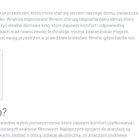
 także przestrzeń, która może stać się sercem naszego domu, zwłaszcza
u. Wnętrza inspirowane filmem oferują niepowtarzalny klimat, który
rzyć idealne domowe kino, które zapewni komfort i odpowiednią
tkach oraz nowoczesnej technologii, można zaaranżować miejsce,
łcić swoją przestrzeń w prawdziwe królestwo filmów, gdzie każda noc
o?
owiednie wybór pomieszczenia, które zapewni komfort użytkowania i
nowanych seansów filmowych. Najlepszymi opcjami do aranżacji są
 warto zadbać o dobrą izolację akustyczną, co znacząco podniesie