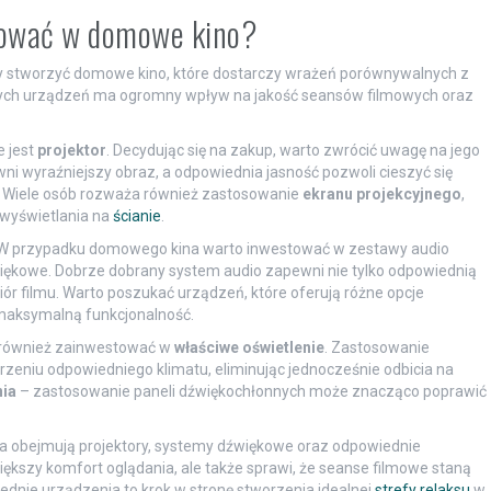
stować w domowe kino?
by stworzyć domowe kino, które dostarczy wrażeń porównywalnych z
wych urządzeń ma ogromny wpływ na jakość seansów filmowych oraz
 jest
projektor
. Decydując się na zakup, warto zwrócić uwagę na jego
ni wyraźniejszy obraz, a odpowiednia jasność pozwoli cieszyć się
. Wiele osób rozważa również zastosowanie
ekranu projekcyjnego
,
wyświetlania na
ścianie
.
 W przypadku domowego kina warto inwestować w zestawy audio
więkowe. Dobrze dobrany system audio zapewni nie tylko odpowiednią
biór filmu. Warto poszukać urządzeń, które oferują różne opcje
 maksymalną funkcjonalność.
t również zainwestować w
właściwe oświetlenie
. Zastosowanie
zeniu odpowiedniego klimatu, eliminując jednocześnie odbicia na
ia
– zastosowanie paneli dźwiękochłonnych może znacząco poprawić
 obejmują projektory, systemy dźwiękowe oraz odpowiednie
iększy komfort oglądania, ale także sprawi, że seanse filmowe staną
nie urządzenia to krok w stronę stworzenia idealnej
strefy relaksu
w