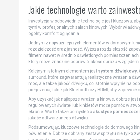
Jakie technologie warto zainwe
Inwestycja w odpowiednie technologie jest kluczowa, a
tymi w profesjonalnych salach kinowych. Wybór właści
ogólny komfort oglądania.
Jednym z najważniejszych elementów w domowym kinie
rozdzielczość oraz jasność. Wyższa rozdzielczość zapew
filmem nawet w średnio oświetlonych pomieszczeniach
który może znacznie poprawić jakość obrazu względem 
Kolejnym istotnym elementem jest
system dźwiękowy
.
surround, które zagwarantują realistyczne wrażenia dź
moc, ale także jakość dźwięku, co istotnie wpłynie na od
połączenia, takie jak Bluetooth czy HDMI, aby zapewnić
Aby uzyskać jak najlepsze wrażenia kinowe, dobrze jes
regulowanych świateł lub kinkietów może pomóc w stwor
ekranie. Warto także pomyśleć o
akustyce pomieszczen
jakość odtwarzanego dźwięku.
Podsumowując, kluczowe technologie do domowego kina
oświetlenie. Dobrze dobrany zestaw sprzętu nie tylko zw
się prawdziwą przyjemnością. Zaangażowanie w odpowied