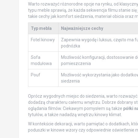
Warto rozważyć różnorodne opcje na rynku, od klasyczny
typu meble sprawią, że każda sekwencja filmu stanie si
takie cechy jak komfort siedzenia, materiał obicia oraz 
Typ mebla
Najważniejsze cechy
Fotel kinowy
Zapewnia wygodę i luksus, często ma f
podnóżka
Sofa
Możliwość konfiguracji, dostosowanie d
modułowa
pomieszczenia
Pouf
Możliwość wykorzystania jako dodatko
siedzenia
Oprócz wygodnych miejsc do siedzenia, warto rozważyć
dodadzą charakteru całemu wnętrzu. Dobrze dobrany sto
oglądania filmów. Ciekawym pomysłem są także
półki n
tytułów, a także nadadzą wnętrzu kinowy klimat.
W kontekście dekoracji, warto pamiętać o dodatkach, kt
poduszki w kinowe wzory czy odpowiednie oświetlenie m