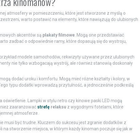
ętrza kinomanów?
lnej atmosfery w pomieszczeniu, które jest stworzone z myślą o
estrzeni, warto postawić na elementy, które nawiązują do ulubionych
lmowych akcentów są
plakaty filmowe
. Mogą one przedstawiać
Warto zadbać o odpowiednie ramy, które dopasują się do wystroju,
a przykład modele samochodów, rekwizyty używane przez ulubionych
menty nie tylko wzbogacają wystrój, ale również stanowią doskonały
gą dodać uroku i komfortu. Mogą mieć różne kształty i kolory, w
. Tego typu dodatki wprowadzą przytulność, a jednocześnie podkreślą
oświetlenie. Lampki w stylu retro czy kinowe paski LED mogą
ównież zaaranżować
strefę
relaksu
z wygodnymi fotelami, które
yjemnej atmosferze.
nie musi być trudne. Kluczem do sukcesu jest zgranie dodatków z
 na stworzenie miejsca, w którym każdy kinoman poczuje się jak w