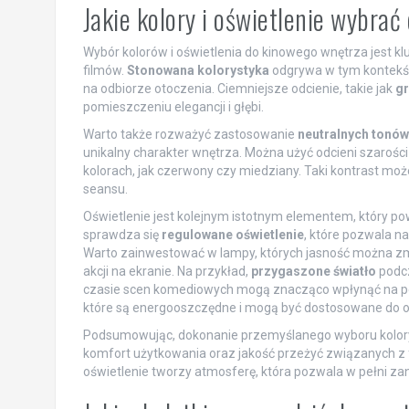
Jakie kolory i oświetlenie wybra
Wybór kolorów i oświetlenia do kinowego wnętrza jest k
filmów.
Stonowana kolorystyka
odgrywa w tym kontekści
na odbiorze otoczenia. Ciemniejsze odcienie, takie jak
gr
pomieszczeniu elegancji i głębi.
Warto także rozważyć zastosowanie
neutralnych tonów
unikalny charakter wnętrza. Można użyć odcieni szarośc
kolorach, jak czerwony czy miedziany. Taki kontrast moż
seansu.
Oświetlenie jest kolejnym istotnym elementem, który po
sprawdza się
regulowane oświetlenie
, które pozwala n
Warto zainwestować w lampy, których jasność można zmi
akcji na ekranie. Na przykład,
przygaszone światło
podcz
czasie scen komediowych mogą znacząco wpłynąć na pe
które są energooszczędne i mogą być dostosowane do 
Podsumowując, dokonanie przemyślanego wyboru kolory
komfort użytkowania oraz jakość przeżyć związanych z fi
oświetlenie tworzy atmosferę, która pozwala w pełni zan