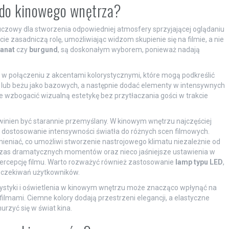
ć do kinowego wnętrza?
luczowy dla stworzenia odpowiedniej atmosfery sprzyjającej oglądaniu
e zasadniczą rolę, umożliwiając widzom skupienie się na filmie, a nie
anat
czy
burgund
, są doskonałym wyborem, ponieważ nadają
w połączeniu z akcentami kolorystycznymi, które mogą podkreślić
i lub beżu jako bazowych, a następnie dodać elementy w intensywnych
e wzbogacić wizualną estetykę bez przytłaczania gości w trakcie
winien być starannie przemyślany. W kinowym wnętrzu najczęściej
a dostosowanie intensywności światła do różnych scen filmowych.
eniać, co umożliwi stworzenie nastrojowego klimatu niezależnie od
as dramatycznych momentów oraz nieco jaśniejsze ustawienia w
rcepcję filmu. Warto rozważyć również zastosowanie
lamp typu LED
,
oczekiwań użytkowników.
styki i oświetlenia w kinowym wnętrzu może znacząco wpłynąć na
lmami. Ciemne kolory dodają przestrzeni elegancji, a elastyczne
urzyć się w świat kina.