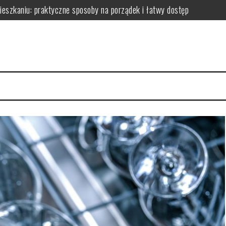
zkaniu: praktyczne sposoby na porządek i łatwy dostęp
niu: praktyczne sposoby na wykorzystanie ścian bez efektu zagrac
m: jak wybrać i zamontować funkcjonalną przegrodę ze szkła hartow
edy dodają przestrzeni, a kiedy mogą przeszkadzać?
erce – praktyczne porady wyboru, montażu i aranżacji przestrzeni
izyty mają kluczowe znaczenie dla zdrowia jamy ustnej