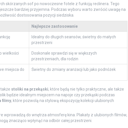
ch skórzanych sof po nowoczesne fotele z funkcją reclinera. Tego
ę jeszcze bardziej przyjemna. Podczas wyboru warto zwrócić uwagę na
możliwość dostosowania pozycji siedziska.
Najlepsze zastosowanie
unkcję
Idealny do długich seansów, świetny do małych
przestrzeni
o wielkości
Doskonale sprawdzi się w większych
przestrzeniach, dla rodzin
we miejsca do
Świetny do zmiany aranżacji lub jako podnóżek
 także
stoliki na przekąski
, które będą nie tylko praktyczne, ale także
lik będzie idealnym miejscem na napoje czy przekąski podczas
a filmy
, które pozwolą na stylową ekspozycję kolekcji ulubionych
óre wprowadzą do wnętrza atmosferę kina. Plakaty z ulubionych filmów,
ogą znacząco wpłynąć na odbiór całej przestrzeni.