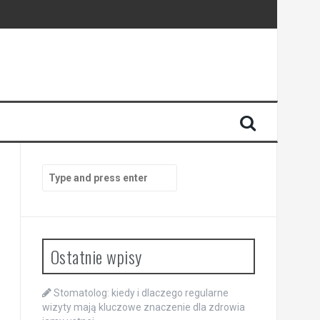
enia
anego
Search
for:
Ostatnie wpisy
Stomatolog: kiedy i dlaczego regularne
wizyty mają kluczowe znaczenie dla zdrowia