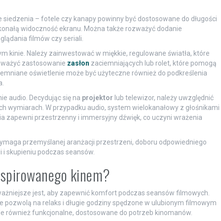
 siedzenia – fotele czy kanapy powinny być dostosowane do długości
konałą widoczność ekranu. Można także rozważyć dodanie
lądania filmów czy seriali.
kinie. Należy zainwestować w miękkie, regulowane światła, które
ozważyć zastosowanie
zasłon
zaciemniających lub rolet, które pomogą
ciemniane oświetlenie może być użyteczne również do podkreślenia
a.
e audio. Decydując się na
projektor
lub telewizor, należy uwzględnić
ich wymiarach. W przypadku audio, system wielokanałowy z głośnikami
zapewni przestrzenny i immersyjny dźwięk, co uczyni wrażenia
wymaga przemyślanej aranżacji przestrzeni, doboru odpowiedniego
i i skupieniu podczas seansów.
inspirowanego kinem?
ażniejsze jest, aby zapewnić komfort podczas seansów filmowych.
óre pozwolą na relaks i długie godziny spędzone w ulubionym filmowym
ale również funkcjonalne, dostosowane do potrzeb kinomanów.