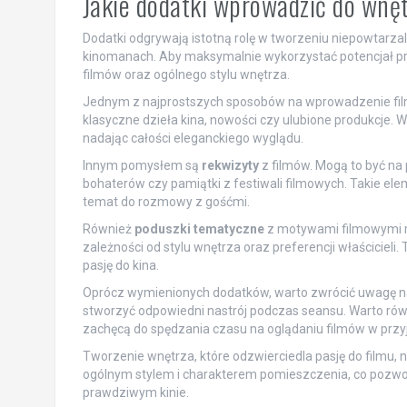
Jakie dodatki wprowadzić do wn
Dodatki odgrywają istotną rolę w tworzeniu niepowtarza
kinomanach. Aby maksymalnie wykorzystać potencjał prz
filmów oraz ogólnego stylu wnętrza.
Jednym z najprostszych sposobów na wprowadzenie fi
klasyczne dzieła kina, nowości czy ulubione produkcje. 
nadając całości eleganckiego wyglądu.
Innym pomysłem są
rekwizyty
z filmów. Mogą to być n
bohaterów czy pamiątki z festiwali filmowych. Takie ele
temat do rozmowy z gośćmi.
Również
poduszki tematyczne
z motywami filmowymi mo
zależności od stylu wnętrza oraz preferencji właścicieli
pasję do kina.
Oprócz wymienionych dodatków, warto zwrócić uwagę na 
stworzyć odpowiedni nastrój podczas seansu. Warto r
zachęcą do spędzania czasu na oglądaniu filmów w prz
Tworzenie wnętrza, które odzwierciedla pasję do filmu, 
ogólnym stylem i charakterem pomieszczenia, co pozwoli
prawdziwym kinie.