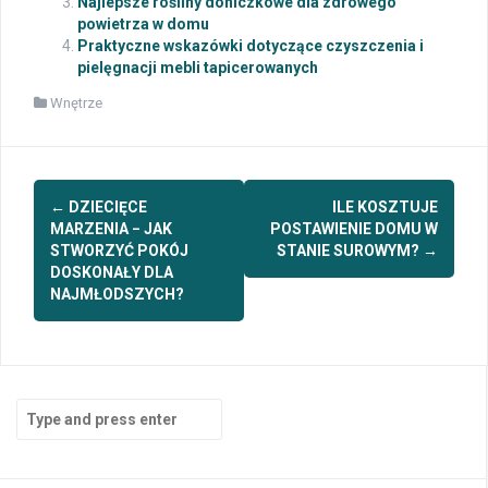
Najlepsze rośliny doniczkowe dla zdrowego
powietrza w domu
Praktyczne wskazówki dotyczące czyszczenia i
pielęgnacji mebli tapicerowanych
Wnętrze
Post
←
DZIECIĘCE
ILE KOSZTUJE
navigation
MARZENIA − JAK
POSTAWIENIE DOMU W
STWORZYĆ POKÓJ
STANIE SUROWYM?
→
DOSKONAŁY DLA
NAJMŁODSZYCH?
Search
for: