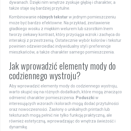
dywanach. Dzięki nim wnętrze zyskuje głębię i charakter, a
także staje się bardziej przytulne.
Kombinowanie
różnych tekstur
w jednym pomieszczeniu
może być bardzo efektowne. Na przykład, zestawienie
gładkiego wosku z miękkim welurem lub szorstkim lnem
tworzy ciekawy kontrast, który przyciąga wzrok i zachęca do
interakcji z przestrzenią. Ostatecznie wybór kolorów i tekstur
powinien odzwierciedlać indywidualny styl i preferencje
mieszkańców, a także charakter samego pomieszczenia.
Jak wprowadzić elementy mody do
codziennego wystroju?
Aby wprowadzić elementy mody do codziennego wystroju,
warto skupić się na różnych dodatkach, które mogą znacząco
odmienić charakter pomieszczenia.
Poduszki
w
interesujących wzorach i kolorach mogą dodać przytulności
oraz nowoczesności. Zasłony o unikalnych printach lub
teksturach mogą pełnić nie tylko funkcję praktyczną, ale
również estetyczną, wprowadzając do wnętrza świeżość i
dynamikę.