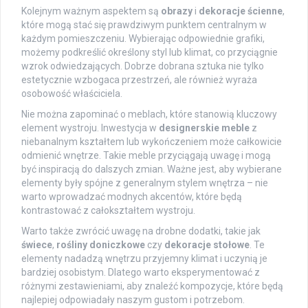
Kolejnym ważnym aspektem są
obrazy
i
dekoracje ścienne
,
które mogą stać się prawdziwym punktem centralnym w
każdym pomieszczeniu. Wybierając odpowiednie grafiki,
możemy podkreślić określony styl lub klimat, co przyciągnie
wzrok odwiedzających. Dobrze dobrana sztuka nie tylko
estetycznie wzbogaca przestrzeń, ale również wyraża
osobowość właściciela.
Nie można zapominać o meblach, które stanowią kluczowy
element wystroju. Inwestycja w
designerskie meble
z
niebanalnym kształtem lub wykończeniem może całkowicie
odmienić wnętrze. Takie meble przyciągają uwagę i mogą
być inspiracją do dalszych zmian. Ważne jest, aby wybierane
elementy były spójne z generalnym stylem wnętrza – nie
warto wprowadzać modnych akcentów, które będą
kontrastować z całokształtem wystroju.
Warto także zwrócić uwagę na drobne dodatki, takie jak
świece
,
rośliny doniczkowe
czy
dekoracje stołowe
. Te
elementy nadadzą wnętrzu przyjemny klimat i uczynią je
bardziej osobistym. Dlatego warto eksperymentować z
różnymi zestawieniami, aby znaleźć kompozycje, które będą
najlepiej odpowiadały naszym gustom i potrzebom.