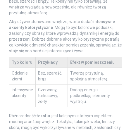
beże, szarości i brązy. Te kolory nie tylko sprawiają, że
wnętrza wyglądają nowocześnie, ale również tworzą
przytulną atmosferę.
Aby ożywić stonowane wnętrze, warto dodać
intensywne
akcenty kolorystyczne
. Mogą to być kolorowe poduszki,
zasłony czy obrazy, które wprowadzą dynamikę i energię do
przestrzeni. Dobrze dobrane akcenty kolorystyczne potrafią
całkowicie odmienić charakter pomieszczenia, sprawiając, że
staje się ono bardziej interesujące i żywe.
Typ koloru
Przykłady
Efekt w pomieszczeniu
Odcienie
Beż, szarość,
Tworzą przytulną,
ziemi
brąz
spokojną atmosferę.
Intensywne
Czerwony,
Dodają energii i
akcenty
turkusowy,
podkreślają elementy
żółty
wystroju.
Różnorodność
tekstur
jest kolejnym istotnym aspektem
modnej aranżacji wnętrz. Tekstylia, takie jak welur, len czy
skóra, mogą być wykorzystywane w meblach, zasłonach czy