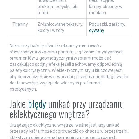
nowoczesne, z
dekoracyjne,
efektem połysku lub
lampy, akcenty w
matu
meblach
Tkaniny
Zróżnicowane tekstury,
Poduszki, zasłony,
kolory i wzory
dywany
Nie należy bać się również
eksperymentować
z
różnorodnymi wzorami i printami. Łączenie florystycznych
ornamentów z geometrycznymi wzorami może dać
zaskakująco spójny efekt, jeżeli zachowamy odpowiednią
paletę kolorystyczną. W eklektycznym stylu kluczowe jest,
aby dobrze czuć się w stworzonej przestrzeni, dlatego warto
dostosować jej wygląd do własnych preferencji
estetycznych.
Jakie
błędy
unikać przy urządzaniu
eklektycznego wnętrza?
Urządzając eklektyczne wnętrze, ważne jest, aby unikać
przesady, która może doprowadzić do chaosu w przestrzeni.
Eklektyzm opiera się na harmonijnym łączeniu różnych