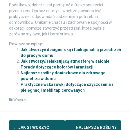
Dodatkowo, dobrze jest pamiętać o funkcjonalności
przestrzeni. Oprócz estetyki, wnętrze powinno być
praktyczne i odpowiadać codziennym potrzebom
domowników. Unikanie chaosu i zachowanie spójności w
dekoracji pomoże stworzyć przestrzeń, która będzie
zarówno stylowa, jak i komfortowa.
Powiązane wpisy:
Jak stworzyć designerską i funkcjonalną przestrzeń
do pracy w domu
Jak stworzyć relaksującą atmosferę w salonie:
Porady dotyczące kolorów i aranżacji
Najlepsze rośliny doniczkowe dla zdrowego
powietrza w domu
Praktyczne wskazówki dotyczące czyszczenia i
pielęgnacji mebli tapicerowanych
Wnętrze
Post
←
JAK STWORZYĆ
NAJLEPSZE ROŚLINY