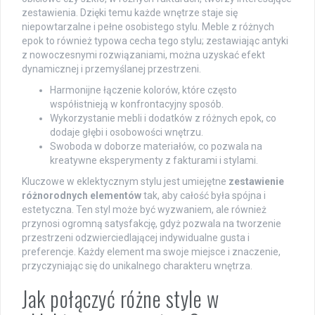
zestawienia. Dzięki temu każde wnętrze staje się
niepowtarzalne i pełne osobistego stylu. Meble z różnych
epok to również typowa cecha tego stylu; zestawiając antyki
z nowoczesnymi rozwiązaniami, można uzyskać efekt
dynamicznej i przemyślanej przestrzeni.
Harmonijne łączenie kolorów, które często
współistnieją w konfrontacyjny sposób.
Wykorzystanie mebli i dodatków z różnych epok, co
dodaje głębi i osobowości wnętrzu.
Swoboda w doborze materiałów, co pozwala na
kreatywne eksperymenty z fakturami i stylami.
Kluczowe w eklektycznym stylu jest umiejętne
zestawienie
różnorodnych elementów
tak, aby całość była spójna i
estetyczna. Ten styl może być wyzwaniem, ale również
przynosi ogromną satysfakcję, gdyż pozwala na tworzenie
przestrzeni odzwierciedlającej indywidualne gusta i
preferencje. Każdy element ma swoje miejsce i znaczenie,
przyczyniając się do unikalnego charakteru wnętrza.
Jak połączyć różne style w