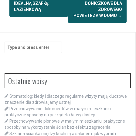
navigation
IDEALNĄ SZAFKĘ
DONICZKOWE DLA
ŁAZIENKOWĄ
ZDROWEGO
POWIETRZA W DOMU
→
Search
for:
Ostatnie wpisy
Stomatolog: kiedy i dlaczego regularne wizyty mają kluczowe
znaczenie dla zdrowia jamy ustnej
Przechowywanie dokumentów w małym mieszkaniu:
praktyczne sposoby na porządek i łatwy dostęp
Przechowywanie pionowe w małym mieszkaniu: praktyczne
sposoby na wykorzystanie ścian bez efektu zagracenia
Szklana ścianka między kuchnią a salonem: jak wybrać i