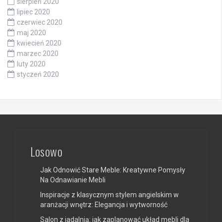
sierpień 2020
lipiec 2020
czerwiec 2020
maj 2020
kwiecień 2020
marzec 2020
luty 2020
styczeń 2020
Losowo
Jak Odnowić Stare Meble: Kreatywne Pomysły
Na Odnawianie Mebli
Inspiracje z klasycznym stylem angielskim w
aranżacji wnętrz: Elegancja i wytworność
Salon z jadalnią: jak zaplanować układ mebli dla