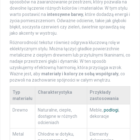
sposobów na zaaranżowanie przestrzeni, który pozwala na
dowolne łączenie różnych kolorów i materiałów. W tym stylu
warto postawić na
intensywne barwy
, które dodadzą energii i
życia pomieszczeniom. Odważne odcienie, takie jak głęboki
błękit, soczysta czerwień czy zieleń, świetnie sprawdzą się
jako akcenty w wystroju.
Różnorodność tekstur również odgrywa kluczową rolę w
eklektycznym stylu. Można łączyć gładkie powierzchnie
metaliczne z ciepłym drewnem lub przytulnymi tkaninami, co
nadaje przestrzeni głębi i dynamiki. W ten sposób
uzyskujemy efektowną harmonię, która przyciąga wzrok.
Ważne jest, aby
materiały i kolory ze sobą współgrały
, co
pozwoli na zachowanie spójności w całym wnętrzu.
Typ
Charakterystyka
Przykłady
materiału
zastosowania
Drewno
Naturalne, ciepłe,
Meble,
podłogi
,
dostępne w różnych
dekoracje
odcieniach
Metal
Chłodne w dotyku,
Elementy