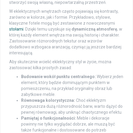
stworzyć swoją własną, niepowtarzalną przestrzeń.
W eklektycznych wnętrzach często pojawiają się kontrasty,
zarówno w kolorze, jak i formie. Przykładowo, stylowe,
klasyczne fotele mogą być zestawione z nowoczesnymi
stołami
. Dzięki temu uzyskuje się
dynamiczną atmosferę
, w
której każdy element wnętrza ma swoją historię i charakter.
Zastosowanie różnorodnych tekstur oraz wzorów
dodatkowo wzbogaca aranżację, czyniąc ją jeszcze bardziej
interesującą.
Aby skutecznie wcielić eklektyczny styl w życie, można
zastosować kilka prostych zasad:
Budowanie wokół punktu centralnego:
Wybierz jeden
element, który będzie dominującym punktem w
pomieszczeniu, na przykład oryginalny obraz lub
zabytkowe meble.
Równowaga kolorystyczna:
Choć eklektyzm
przypuszcza dużą różnorodność barw, warto dążyć do
pewnej równowagi, aby uniknąć chaotycznego efektu.
Pamiętaj o funkcjonalności:
Meble i dekoracje
powinny nie tylko wyglądać dobrze, ale muszą być
także funkcjonalne i dostosowane do potrzeb