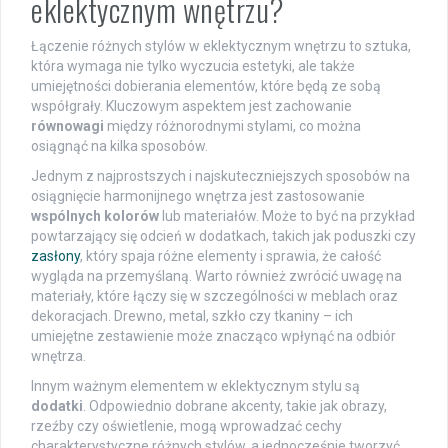
eklektycznym wnętrzu?
Łączenie różnych stylów w eklektycznym wnętrzu to sztuka,
która wymaga nie tylko wyczucia estetyki, ale także
umiejętności dobierania elementów, które będą ze sobą
współgrały. Kluczowym aspektem jest zachowanie
równowagi
między różnorodnymi stylami, co można
osiągnąć na kilka sposobów.
Jednym z najprostszych i najskuteczniejszych sposobów na
osiągnięcie harmonijnego wnętrza jest zastosowanie
wspólnych kolorów
lub materiałów. Może to być na przykład
powtarzający się odcień w dodatkach, takich jak poduszki czy
zasłony
, który spaja różne elementy i sprawia, że całość
wygląda na przemyślaną. Warto również zwrócić uwagę na
materiały, które łączy się w szczególności w meblach oraz
dekoracjach. Drewno, metal, szkło czy tkaniny – ich
umiejętne zestawienie może znacząco wpłynąć na odbiór
wnętrza.
Innym ważnym elementem w eklektycznym stylu są
dodatki
. Odpowiednio dobrane akcenty, takie jak obrazy,
rzeźby czy oświetlenie, mogą wprowadzać cechy
charakterystyczne różnych stylów, a jednocześnie tworzyć