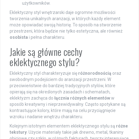
użytkowników.
Eklektyczny styl wnętrzarski daje ogromne możliwości
tworzenia unikalnych aranżacji, w których każdy element
może opowiadać swoją historię. To sposób na stworzenie
przestrzeni, która będzie nie tylko estetyczna, ale również
osobista
i pełna charakteru.
Jakie są główne cechy
eklektycznego stylu?
Eklektyczny styl charakteryzuje się
różnorodnością
oraz
swobodnym podejściem do aranżacji przestrzeni. W
przeciwieństwie do bardziej tradycyjnych stylów, które
opierają się na określonych zasadach i schematach,
eklektyzm zachęca do
łącznia różnych elementów
w
sposób kreatywny i nieprzewidywalny. Często spotykane są
kontrastujące kolory, które mają na celu przyciągnięcie
wzroku i nadanie wnętrzu charakteru.
Kolejnym istotnym elementem eklektycznego stylu są
różne
tekstury
. Użycie materiały takie jak drewno, metal, tkaniny
obiciowe czy szkło, w różnych fakturach, tworzy interesujące