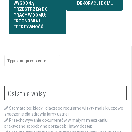
navigation
WYGODNĄ
DEKORACJI DOMU
→
PRZESTRZEŃ DO
PRACY W DOMU:
ERGONOMIA I
EFEKTYWNOŚĆ
Search
for:
Ostatnie wpisy
Stomatolog: kiedy i dlaczego regularne wizyty mają kluczowe
znaczenie dla zdrowia jamy ustnej
Przechowywanie dokumentów w małym mieszkaniu:
praktyczne sposoby na porządek i łatwy dostęp