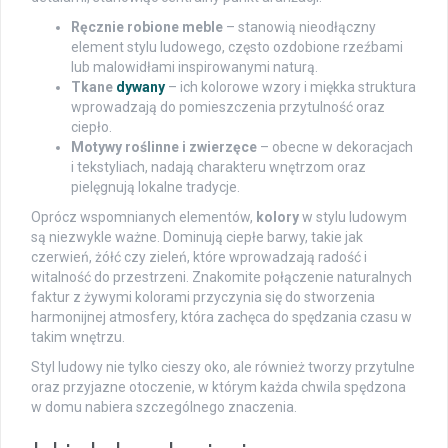
Ręcznie robione meble
– stanowią nieodłączny
element stylu ludowego, często ozdobione rzeźbami
lub malowidłami inspirowanymi naturą.
Tkane
dywany
– ich kolorowe wzory i miękka struktura
wprowadzają do pomieszczenia przytulność oraz
ciepło.
Motywy roślinne i zwierzęce
– obecne w dekoracjach
i tekstyliach, nadają charakteru wnętrzom oraz
pielęgnują lokalne tradycje.
Oprócz wspomnianych elementów,
kolory
w stylu ludowym
są niezwykle ważne. Dominują ciepłe barwy, takie jak
czerwień, żółć czy zieleń, które wprowadzają radość i
witalność do przestrzeni. Znakomite połączenie naturalnych
faktur z żywymi kolorami przyczynia się do stworzenia
harmonijnej atmosfery, która zachęca do spędzania czasu w
takim wnętrzu.
Styl ludowy nie tylko cieszy oko, ale również tworzy przytulne
oraz przyjazne otoczenie, w którym każda chwila spędzona
w domu nabiera szczególnego znaczenia.