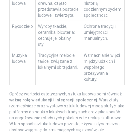
ludowa
drewna, często
historią i
przedstawia postacie
codziennym życiem
ludowe i zwierzęta.
społeczności.
Rękodzieło
Wyroby tkackie,
Ochrona tradycji i
ceramika, biżuteria;
umiejętności
cechuje je lokalny
manualnych.
styl.
Muzyka
Tradycyjne melodie i
Wzmacnianie więzi
ludowa
tańce, związane z
międzyludzkich i
lokalnymi obrzędami.
wspólnego
przeżywania
kultury.
Oprócz wartości estetycznych, sztuka ludowa pełni również
ważną rolę w edukacji i integracji społecznej
. Warsztaty
rzemieślnicze oraz wystawy sztuki ludowej mogą służyć jako
platformy do nauki o lokalnych tradycjach oraz jako sposób
na angażowanie młodszych pokoleń w te reakcje kulturowe.
W ten sposób sztuka ludowa pozostaje żywa i dynamiczna,
dostosowując się do zmieniających się czasów, ale