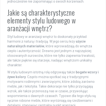
jednocześnie nie zapominając o swoich korzeniach.
Jakie są charakterystyczne
elementy stylu ludowego w
aranżacji wnętrz?
Styl ludowy w aranżacji wnętrz to doskonały przykład
harmonii z naturą i tradycją. W jego sercu leży
użycie
naturalnych materiałów
, które wprowadzają do wnętrza
ciepło i autentyczność. Drewno jest jednym z najczęściej
stosowanych surowców, które nie tylko zapewnia trwałość,
ale także pięknie się starzeje, nadając wnętrzom unikalny
charakter.
W stylu ludowym istotną rolę odgrywają także
bogate wzory i
żywe kolory
. Często można spotkać się z tradycyjnymi
motywami roślinnymi i zwierzęcymi, które zdobią zarówno
meble, jak i tekstylia. Takie dekoracje nie tylko przyciągają
wzrok, ale także przenoszą nas w czasie, przywołując
wspomnienia o dawnych czasach. Typowe dla tego stylu są
ręcznie robione meble, które wyróżniają się rzeźbieniami i
detalami, stanowiąc centralny punkt aranżacji.