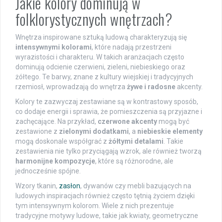
Jakie kolory dominują w
folklorystycznych wnętrzach?
Wnętrza inspirowane sztuką ludową charakteryzują się
intensywnymi kolorami
, które nadają przestrzeni
wyrazistości i charakteru. W takich aranżacjach często
dominują odcienie czerwieni, zieleni, niebieskiego oraz
żółtego. Te barwy, znane z kultury wiejskiej i tradycyjnych
rzemiosł, wprowadzają do wnętrza
żywe i radosne
akcenty.
Kolory te zazwyczaj zestawiane są w kontrastowy sposób,
co dodaje energii i sprawia, że pomieszczenia są przyjazne i
zachęcające. Na przykład,
czerwone akcenty
mogą być
zestawione z
zielonymi dodatkami
, a
niebieskie elementy
mogą doskonale współgrać z
żółtymi detalami
. Takie
zestawienia nie tylko przyciągają wzrok, ale również tworzą
harmonijne kompozycje
, które są różnorodne, ale
jednocześnie spójne.
Wzory tkanin,
zasłon
, dywanów czy mebli bazujących na
ludowych inspiracjach również często tętnią życiem dzięki
tym intensywnym kolorom. Wiele z nich prezentuje
tradycyjne motywy ludowe, takie jak kwiaty, geometryczne