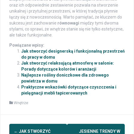
oraz ich odpowiednie zestawienie pozwala na stworzenie
unikalnej i przytulnej przestrzeni, w której tradycja płynnie
łączy się z nowoczesnością. Warto pamiętać, że kluczem do
sukcesu jest zachowanie
równowagi
między tymi dwoma
stylami, co sprawi, że wnętrze stanie się nie tylko estetyczne,
ale także funkcjonalne.
Powiązane wpisy:
Jak stworzyć designerską i funkcjonalną przestrzeń
do pracy w domu
Jak stworzyć relaksującą atmosferę w salonie:
Porady dotyczące kolorów i aranżacji
Najlepsze rośliny doniczkowe dla zdrowego
powietrza w domu
Praktyczne wskazówki dotyczące czyszczenia i
pielęgnacji mebli tapicerowanych
Wnętrze
Post
←
JAK STWORZYĆ
JESIENNE TRENDY W