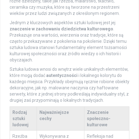
różne dziedziny, takie jak rzeźba, malarstwo, tkactwo,
ceramika czy muzyka, które są tworzone na przestrzeni
wieków przez ludzi związanych z określonym regionem.
Jednym z kluczowych aspektów sztuki ludowej jest jej
znaczenie w zachowaniu dziedzictwa kulturowego
.
Przekazuje ona wartości, wierzenia oraz tradycje, które są
często przekazywane z pokolenia na pokolenie. Dzięki temu
sztuka ludowa stanowi fundamentalny element tożsamości
kulturowej społeczności oraz źródło wiedzy o ich historii i
obyczajach.
Sztuka ludowa wnosi do wnętrz wiele unikalnych elementów,
które mogą dodać
autentyczności
i lokalnego kolorytu do
każdego miejsca. Przykłady obejmują ręcznie robione obiekty
dekoracyjne, jak np. malowane naczynia czy haftowane
serwety, które z jednej strony podkreślają indywidualny styl, z
drugiej zaś przypominają o lokalnych tradycjach.
Rodzaj
Najważniejsze
Znaczenie
sztuki
cechy
społeczno-
ludowej
kulturowe
Rzeźba
Wykonywana z
Refleksja nad