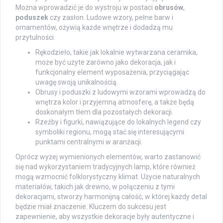
Można wprowadzić je do wystroju w postaci
obrusów
,
poduszek
czy zasłon. Ludowe wzory, pełne barw i
ornamentów, ożywią każde wnętrze i dodadzą mu
przytulności.
Rękodzieło, takie jak lokalnie wytwarzana ceramika,
może być użyte zarówno jako dekoracja, jak i
funkcjonalny element wyposażenia, przyciągając
uwagę swoją unikalnością.
Obrusy i poduszki z ludowymi wzorami wprowadzą do
wnętrza kolor i przyjemną atmosferę, a także będą
doskonałym tłem dla pozostałych dekoracji.
Rzeźby i figurki, nawiązujące do lokalnych legend czy
symboliki regionu, mogą stać się interesującymi
punktami centralnymi w aranżacji.
Oprócz wyżej wymienionych elementów, warto zastanowić
się nad wykorzystaniem tradycyjnych lamp, które również
mogą wzmocnić folklorystyczny klimat. Użycie naturalnych
materiałów, takich jak drewno, w połączeniu z tymi
dekoracjami, stworzy harmonijną całość, w której każdy detal
będzie miał znaczenie. Kluczem do sukcesu jest
zapewnienie, aby wszystkie dekoracje były autentyczne i