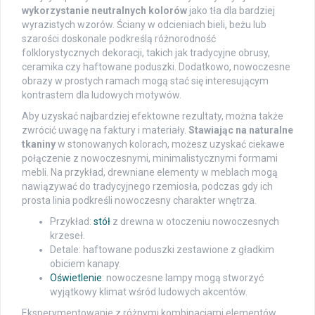
wykorzystanie neutralnych kolorów
jako tła dla bardziej
wyrazistych wzorów. Ściany w odcieniach bieli, beżu lub
szarości doskonale podkreślą różnorodność
folklorystycznych dekoracji, takich jak tradycyjne obrusy,
ceramika czy haftowane poduszki. Dodatkowo, nowoczesne
obrazy w prostych ramach mogą stać się interesującym
kontrastem dla ludowych motywów.
Aby uzyskać najbardziej efektowne rezultaty, można także
zwrócić uwagę na faktury i materiały.
Stawiając na naturalne
tkaniny
w stonowanych kolorach, możesz uzyskać ciekawe
połączenie z nowoczesnymi, minimalistycznymi formami
mebli. Na przykład, drewniane elementy w meblach mogą
nawiązywać do tradycyjnego rzemiosła, podczas gdy ich
prosta linia podkreśli nowoczesny charakter wnętrza.
Przykład:
stół
z drewna w otoczeniu nowoczesnych
krzeseł.
Detale: haftowane poduszki zestawione z gładkim
obiciem kanapy.
Oświetlenie
: nowoczesne lampy mogą stworzyć
wyjątkowy klimat wśród ludowych akcentów.
Eksperymentowanie z różnymi kombinacjami elementów