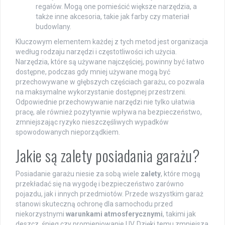
regałów. Mogą one pomieścić większe narzędzia, a
także inne akcesoria, takie jak farby czy materiał
budowlany.
Kluczowym elementem każdej z tych metod jest organizacja
według rodzaju narzędzi i częstotliwości ich użycia.
Narzędzia, które są używane najczęściej, powinny być łatwo
dostępne, podczas gdy mniej używane mogą być
przechowywane w głębszych częściach garażu, co pozwala
na maksymalne wykorzystanie dostępnej przestrzeni.
Odpowiednie przechowywanie narzędzi nie tylko ułatwia
pracę, ale również pozytywnie wpływa na bezpieczeństwo,
zmniejszając ryzyko nieszczęśliwych wypadków
spowodowanych nieporządkiem.
Jakie są zalety posiadania garażu?
Posiadanie garażu niesie za sobą wiele
zalety
, które mogą
przekładać się na wygodę i bezpieczeństwo zarówno
pojazdu, jak i innych przedmiotów. Przede wszystkim garaż
stanowi skuteczną ochronę dla samochodu przed
niekorzystnymi
warunkami atmosferycznymi
, takimi jak
deszcz, śnieg czy promieniowanie UV. Dzięki temu zmniejsza