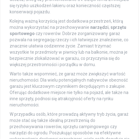
się ryzyko uszkodzeń lakieru oraz konieczność częstszej
konserwacji pojazdu.
Kolejną ważną korzyścią jest dodatkowa przestrzeń, którą
można wykorzystać na przechowywanie
narzędzi
,
sprzętu
sportowego
czy rowerów. Dobrze zorganizowany garaż
pozwala na segregację rzeczy i ich łatwiejsze znalezienie, co
znacznie ułatwia codzienne życie. Zamiast trzymać
wszystkie te przedmioty w piwnicy lub na balkonie, można je
bezpiecznie zlokalizować w garażu, co przyczynia się do
większej przestronności i porządku w domu.
Warto także wspomnieć, że garaż może zwiększyć wartość
nieruchomości. Dla wielu potencjalnych nabywców obecność
garażu jest kluczowym czynnikiem decydującym o zakupie.
Oferując dodatkowe miejsce nie tylko na pojazd, ale także na
inne sprzęty, podnosi się atrakcyjność oferty na rynku
nieruchomości.
W przypadku osób, które prowadzą aktywny tryb życia, garaż
może stać się także idealną przestrzenią do
przechowywania rowerów, sprzętu campingowego czy
narzędzi do ogrodu. Poszukując sposobów na efektywne