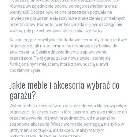
Podczas planowania przestrzeni w garażu, kluczowe jest
również uwzględnienie odpowiedniego oświetlenia oraz
wentylacji. Dobrze oświetlona przestrzeń pozwala na
łatwiejsze poruszanie się i szybsze znalezienie potrzebnych
przedmiotów. Ponadto, wentylacja zda się być szczególnie
ważna, gdy przechowujesz chemikalia czy farby.
Na koniec, przemyśl jakie dodatkowe elementy mogą ułatwić
organizację, jak np. pojemniki na drobiazgi czy tablice do
zawieszania. Dzięki odpowiedniemu zaplanowaniu
przestrzeni, Twój garaż zyska nowe życie i stanie się
funkcjonalnym miejscem, które z pewnością ułatwi
codzienne życie.
Jakie meble i akcesoria wybrać do
garażu?
Wybór mebli i akcesoriów do garażu odgrywa kluczową rolę w
organizacji tej przestrzeni, która często służy jako miejsce do
przechowywania różnych przedmiotów, od narzędzi po
sezonowe akcesoria. Właściwe meble pomagają nie tylko w
utrzymaniu porządku, ale także w maksymalnym
wykorzystaniu dostępnej przestrzeni.