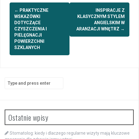
Post
←
PRAKTYCZNE
INSPIRACJE Z
navigation
WSKAZÓWKI
KLASYCZNYM STYLEM
DOTYCZĄCE
ANGIELSKIM W
CZYSZCZENIA I
ARANŻACJI WNĘTRZ
→
PIELĘGNACJI
POWIERZCHNI
SZKLANYCH
Search
for:
Ostatnie wpisy
Stomatolog: kiedy i dlaczego regularne wizyty mają kluczowe