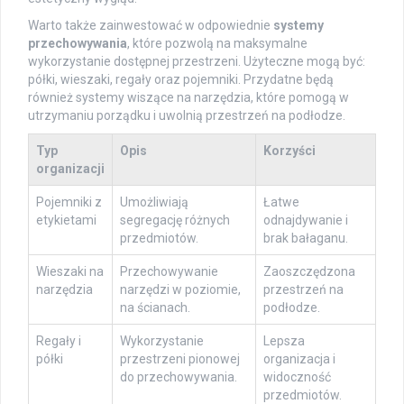
Warto także zainwestować w odpowiednie
systemy
przechowywania
, które pozwolą na maksymalne
wykorzystanie dostępnej przestrzeni. Użyteczne mogą być:
półki, wieszaki, regały oraz pojemniki. Przydatne będą
również systemy wiszące na narzędzia, które pomogą w
utrzymaniu porządku i uwolnią przestrzeń na podłodze.
Typ
Opis
Korzyści
organizacji
Pojemniki z
Umożliwiają
Łatwe
etykietami
segregację różnych
odnajdywanie i
przedmiotów.
brak bałaganu.
Wieszaki na
Przechowywanie
Zaoszczędzona
narzędzia
narzędzi w poziomie,
przestrzeń na
na ścianach.
podłodze.
Regały i
Wykorzystanie
Lepsza
półki
przestrzeni pionowej
organizacja i
do przechowywania.
widoczność
przedmiotów.