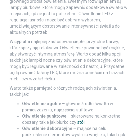
głównego źródła oświetlenia, świetnym rozwiązaniem są
lampy biurkowe, które mogą zapewnić dodatkowe światło w
miejscach, gdzie jest to potrzebne. Oświetlenie LED z
regulacją jasności może być dobrym wyborem,
umożliwiającym dostosowanie intensywności światła do
aktualnych potrzeb.
W
sypialni
najlepiej zastosować ciepłe, przytulne barwy,
które sprzyjają relaksowi. Oświetlenie powinno być miękkie,
aby stworzyć intymną atmosferę. Warto dodać kilka opcji,
takich jak lampki nocne czy oświetlenie dekoracyjne, które
mogą być regulowane w zależności od nastroju. Przydatne
będą również taśmy LED, które można umieścić na frazach
mebli czy wzdłuż łóżka.
Warto także pamiętać o różnych rodzajach oświetlenia,
takich jak:
Oświetlenie ogólne
– główne źródło światła w
pomieszczeniu, najczęściej sufitowe.
Oświetlenie punktowe
– skierowane na konkretne
obszary, takie jak biurko czy
stół
.
Oświetlenie dekoracyjne
– mające na celu
podkreślenie elementów wystroju wnętrza, takich jak