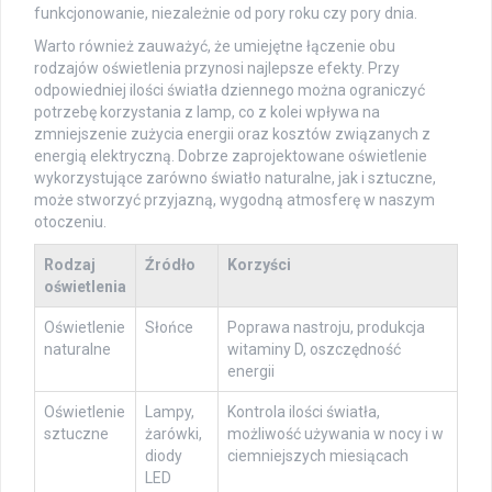
funkcjonowanie, niezależnie od pory roku czy pory dnia.
Warto również zauważyć, że umiejętne łączenie obu
rodzajów oświetlenia przynosi najlepsze efekty. Przy
odpowiedniej ilości światła dziennego można ograniczyć
potrzebę korzystania z lamp, co z kolei wpływa na
zmniejszenie zużycia energii oraz kosztów związanych z
energią elektryczną. Dobrze zaprojektowane oświetlenie
wykorzystujące zarówno światło naturalne, jak i sztuczne,
może stworzyć przyjazną, wygodną atmosferę w naszym
otoczeniu.
Rodzaj
Źródło
Korzyści
oświetlenia
Oświetlenie
Słońce
Poprawa nastroju, produkcja
naturalne
witaminy D, oszczędność
energii
Oświetlenie
Lampy,
Kontrola ilości światła,
sztuczne
żarówki,
możliwość używania w nocy i w
diody
ciemniejszych miesiącach
LED