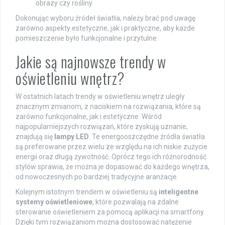
obrazy czy rośliny.
Dokonując wyboru źródeł światła, należy brać pod uwagę
zarówno aspekty estetyczne, jak i praktyczne, aby każde
pomieszczenie było funkcjonalne i przytulne.
Jakie są najnowsze trendy w
oświetleniu wnętrz?
W ostatnich latach trendy w oświetleniu wnętrz uległy
znacznym zmianom, z naciskiem na rozwiązania, które są
zarówno funkcjonalne, jak i estetyczne. Wśród
najpopularniejszych rozwiązań, które zyskują uznanie,
znajdują się
lampy LED
. Te energooszczędne źródła światła
są preferowane przez wielu ze względu na ich niskie zużycie
energii oraz długą żywotność. Oprócz tego ich różnorodność
stylów sprawia, że można je dopasować do każdego wnętrza,
od nowoczesnych po bardziej tradycyjne aranżacje.
Kolejnym istotnym trendem w oświetleniu są
inteligentne
systemy oświetleniowe
, które pozwalają na zdalne
sterowanie oświetleniem za pomocą aplikacji na smartfony.
Dzięki tym rozwiązaniom można dostosować natężenie