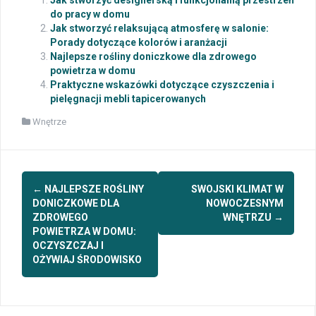
Jak stworzyć designerską i funkcjonalną przestrzeń
do pracy w domu
Jak stworzyć relaksującą atmosferę w salonie:
Porady dotyczące kolorów i aranżacji
Najlepsze rośliny doniczkowe dla zdrowego
powietrza w domu
Praktyczne wskazówki dotyczące czyszczenia i
pielęgnacji mebli tapicerowanych
Wnętrze
Post
←
NAJLEPSZE ROŚLINY
SWOJSKI KLIMAT W
navigation
DONICZKOWE DLA
NOWOCZESNYM
ZDROWEGO
WNĘTRZU
→
POWIETRZA W DOMU:
OCZYSZCZAJ I
OŻYWIAJ ŚRODOWISKO