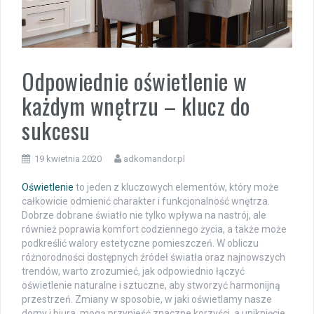
Odpowiednie oświetlenie w
każdym wnętrzu – klucz do
sukcesu
19 kwietnia 2020
adkomandor.pl
Oświetlenie
to jeden z kluczowych elementów, który może
całkowicie odmienić charakter i funkcjonalność wnętrza.
Dobrze dobrane światło nie tylko wpływa na nastrój, ale
również poprawia komfort codziennego życia, a także może
podkreślić walory estetyczne pomieszczeń. W obliczu
różnorodności dostępnych źródeł światła oraz najnowszych
trendów, warto zrozumieć, jak odpowiednio łączyć
oświetlenie naturalne i sztuczne, aby stworzyć harmonijną
przestrzeń. Zmiany w sposobie, w jaki oświetlamy nasze
domy i biura, mogą przynieść znaczne korzyści, a uniknięcie