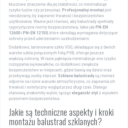
kluczowe znaczenie dla jej stabilności, co minimalizuje
ryzyko luzów czy przesunięć.
Profesjonalny montaż
jest
nieodzowny, by zapewnić trwałość i bezpieczeństwo
użytkowania. Ważne jest również, aby balustrady spełniały
rygorystyczne normy bezpieczeństwa, takie jak
PN-EN
12600
i
PN-EN 12150
, które określają wymagania dotyczące
ochrony przed uderzeniami i uszkodzeniami.
Dodatkowo, laminowane szkło VSG, składające się z dwóch
warstw szkła połączonych folią PVB, oferuje jeszcze
większą ochronę. W razie pęknięcia minimalizuje ono ryzyko
rozsypania się kawałków, co dodatkowo zwiększa
bezpieczeństwo w miejscach, gdzie bawią się dzieci oraz
przebywają osoby starsze.
Szklane balustrady
są również
odporne na różne warunki atmosferyczne, co zapewnia ich
trwałość i estetyczny wygląd przez długi czas. Dlatego
stanowią znakomity wybór, łącząc
elegancki styl
z wysokim
poziomem bezpieczeństwa.
Jakie są techniczne aspekty i kroki
montażu balustrad szklanych?