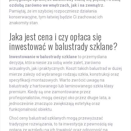
ozdobą zarówno we wnętrzach, jak i na zewnątrz.
Pamiętaj, że im szybciej rozpoczniesz działania
konserwacyjne, tym łatwiej będzie Ci zachować ich
znakomity stan.
Jaka jest cena i czy opłaca się
inwestować w balustrady szklane?
Inwestowanie w balustrady szklane
to przemyślana
decyzja, która niesie za sobą wiele zalet, zarówno
wizualnych, jak i praktycznych. Koszt takich balustrad w dużej
mierze zależy od wybranego rodzaju szkła, konstrukcji oraz
specyfikacji montażowych. Warto zwrócić uwagę na
balustrady z hartowanego lub laminowanego szkła klasy
premium. Kiedy są one zamontowane przez
profesjonalistów, mogą cieszyć oko przez długie lata, a
jednocześnie znacząco zwiększają estetykę oraz
funkcjonalność obiektu.
Choć ceny balustrad szklanych mogą przewyższać
tradycyjne rozwiązania, to ta inwestycja z pewnością się
opłaca ze względu na ich trwałość oraz odporność na