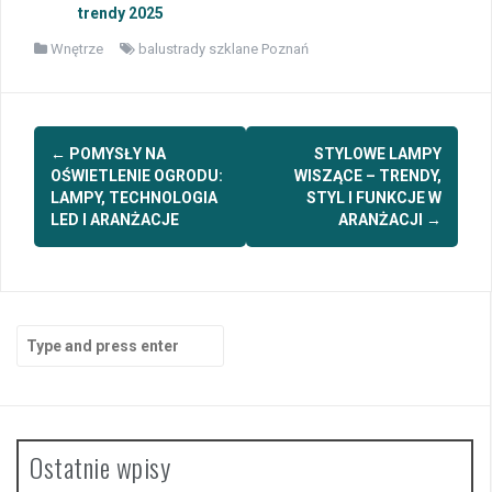
trendy 2025
Wnętrze
balustrady szklane Poznań
Post
←
POMYSŁY NA
STYLOWE LAMPY
navigation
OŚWIETLENIE OGRODU:
WISZĄCE – TRENDY,
LAMPY, TECHNOLOGIA
STYL I FUNKCJE W
LED I ARANŻACJE
ARANŻACJI
→
Search
for:
Ostatnie wpisy