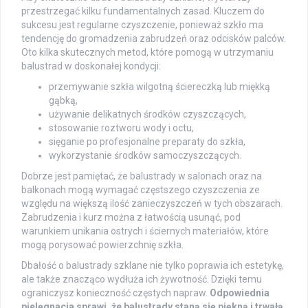
przestrzegać kilku fundamentalnych zasad. Kluczem do
sukcesu jest regularne czyszczenie, ponieważ szkło ma
tendencję do gromadzenia zabrudzeń oraz odcisków palców.
Oto kilka skutecznych metod, które pomogą w utrzymaniu
balustrad w doskonałej kondycji:
przemywanie szkła wilgotną ściereczką lub miękką
gąbką,
używanie delikatnych środków czyszczących,
stosowanie roztworu wody i octu,
sięganie po profesjonalne preparaty do szkła,
wykorzystanie środków samoczyszczących.
Dobrze jest pamiętać, że balustrady w salonach oraz na
balkonach mogą wymagać częstszego czyszczenia ze
względu na większą ilość zanieczyszczeń w tych obszarach.
Zabrudzenia i kurz można z łatwością usunąć, pod
warunkiem unikania ostrych i ściernych materiałów, które
mogą porysować powierzchnię szkła.
Dbałość o balustrady szklane nie tylko poprawia ich estetykę,
ale także znacząco wydłuża ich żywotność. Dzięki temu
ograniczysz konieczność częstych napraw.
Odpowiednia
pielęgnacja sprawi, że balustrady staną się piękną i trwałą