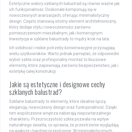
Estetyczne walory szklanych balustrad są równie ważne jak
ich funkcjonalność. Doskonale komponują się w
nowoczesnych aranżacjach, oferując minimalistyczny
design. Często stanowią istotny element architektoniczny,
który dodaje stylu i nowoczesności zarówno
pomieszczeniom mieszkalnym, jak i komercyjnym.
Inwestycja w szklane balustrady to mądry krok na lata.
Ich solidność i niskie potrzeby konserwacyjne przyciągają
wielu użytkowników. Warto jednak pamiętać, że odpowiedni
wybór szkła oraz profesjonalny montaż to kluczowe
elementy, które zapewniają zarówno bezpieczeństwo, jak i
estetykę całej konstrukcji.
Jakie są estetyczne i designowe cechy
szklanych balustrad?
Szklane balustrady to elementy, które idealnie łączą
elegancję, nowoczesny design oraz funkcjonalność. Dzięki
nim współczesne wnętrza nabierają niepowtarzalnego
charakteru. Przezroczystość szkła pozwala na wpływ
naturalnego światła, co sprawia, że przestrzenie wyglądają
na większe i bardziej przestronne. W minimalistycznych