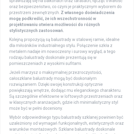
sprawdzają się na balkonach oraz tarasach, łącząc trwałość
oraz bezpieczeństwo, co czyni je praktycznym wyborem do
przestrzeni zewnętrznych.
Z własnego doświadczenia
mogę podkreślić, że ich wszechstronność w
projektowaniu otwiera możliwości do różnych
stylistycznych zastosowań.
Kolejną propozycją są balustrady w stalowej ramie, idealne
dla miłośników industrialnego stylu. Połączenie szkła z
metalem nadaje im nowoczesny i surowy wygląd, a tego
rodzaju balustrady doskonale prezentują się w
pomieszczeniach z wysokimi sufitami.
Jeżeli marzysz o maksymalnej przezroczystości,
całoszklane balustrady mogą być doskonałym
rozwiązaniem. Dzięki swojej konstrukcji optycznie
powiększają wnętrze, dodając mu eleganckiego charakteru.
Są szczególnie efektowne w loftowych przestrzeniach oraz
w klasycznych aranżacjach, gdzie ich minimalistyczny styl
może być w pełni doceniony.
Wybór odpowiedniego typu balustrady szklanej powinien być
uzależniony od wymagań funkcjonalnych, estetycznych oraz
warunków montażowych. Szklane balustrady doskonale