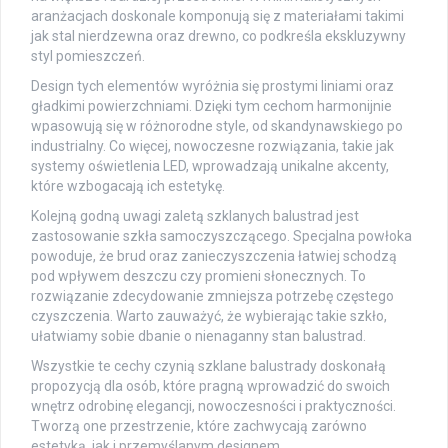
aranżacjach doskonale komponują się z materiałami takimi
jak stal nierdzewna oraz drewno, co podkreśla ekskluzywny
styl pomieszczeń.
Design tych elementów wyróżnia się prostymi liniami oraz
gładkimi powierzchniami. Dzięki tym cechom harmonijnie
wpasowują się w różnorodne style, od skandynawskiego po
industrialny. Co więcej, nowoczesne rozwiązania, takie jak
systemy oświetlenia LED, wprowadzają unikalne akcenty,
które wzbogacają ich estetykę.
Kolejną godną uwagi zaletą szklanych balustrad jest
zastosowanie szkła samoczyszczącego. Specjalna powłoka
powoduje, że brud oraz zanieczyszczenia łatwiej schodzą
pod wpływem deszczu czy promieni słonecznych. To
rozwiązanie zdecydowanie zmniejsza potrzebę częstego
czyszczenia. Warto zauważyć, że wybierając takie szkło,
ułatwiamy sobie dbanie o nienaganny stan balustrad.
Wszystkie te cechy czynią szklane balustrady doskonałą
propozycją dla osób, które pragną wprowadzić do swoich
wnętrz odrobinę elegancji, nowoczesności i praktyczności.
Tworzą one przestrzenie, które zachwycają zarówno
estetyką, jak i przemyślanym designem.