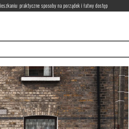
zkaniu: praktyczne sposoby na porządek i łatwy dostęp
niu: praktyczne sposoby na wykorzystanie ścian bez efektu zagrac
m: jak wybrać i zamontować funkcjonalną przegrodę ze szkła hartow
edy dodają przestrzeni, a kiedy mogą przeszkadzać?
erce – praktyczne porady wyboru, montażu i aranżacji przestrzeni
izyty mają kluczowe znaczenie dla zdrowia jamy ustnej