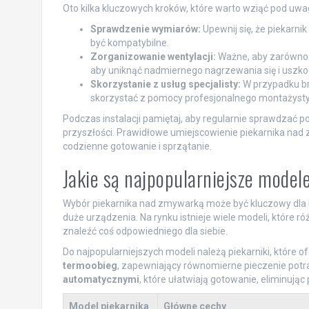
Oto kilka kluczowych kroków, które warto wziąć pod uwag
Sprawdzenie wymiarów:
Upewnij się, że piekarn
być kompatybilne.
Zorganizowanie wentylacji:
Ważne, aby zarówno p
aby uniknąć nadmiernego nagrzewania się i uszko
Skorzystanie z usług specjalisty:
W przypadku br
skorzystać z pomocy profesjonalnego montażysty,
Podczas instalacji pamiętaj, aby regularnie sprawdzać 
przyszłości. Prawidłowe umiejscowienie piekarnika nad z
codzienne gotowanie i sprzątanie.
Jakie są najpopularniejsze mode
Wybór piekarnika nad zmywarką może być kluczowy dla 
duże urządzenia. Na rynku istnieje wiele modeli, które r
znaleźć coś odpowiedniego dla siebie.
Do najpopularniejszych modeli należą piekarniki, które o
termoobieg
, zapewniający równomierne pieczenie potra
automatycznymi
, które ułatwiają gotowanie, eliminują
Model piekarnika
Główne cechy