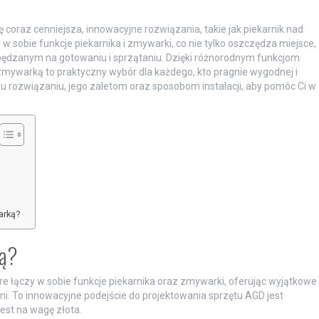
ię coraz cenniejsza, innowacyjne rozwiązania, takie jak piekarnik nad
w sobie funkcje piekarnika i zmywarki, co nie tylko oszczędza miejsce,
ędzanym na gotowaniu i sprzątaniu. Dzięki różnorodnym funkcjom
ywarką to praktyczny wybór dla każdego, kto pragnie wygodnej i
mu rozwiązaniu, jego zaletom oraz sposobom instalacji, aby pomóc Ci w
arką?
ką?
e łączy w sobie funkcje piekarnika oraz zmywarki, oferując wyjątkowe
ni. To innowacyjne podejście do projektowania sprzętu AGD jest
jest na wagę złota.