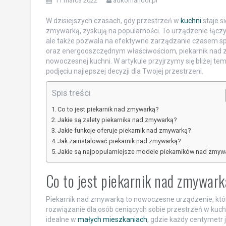
11 marca 2022
adkomandor.pl
W dzisiejszych czasach, gdy przestrzeń w
kuchni
staje s
zmywarką, zyskują na popularności. To urządzenie łączy 
ale także pozwala na efektywne zarządzanie czasem sp
oraz energooszczędnym właściwościom, piekarnik nad zm
nowoczesnej kuchni. W artykule przyjrzymy się bliżej te
podjęciu najlepszej decyzji dla Twojej przestrzeni.
Spis treści
Co to jest piekarnik nad zmywarką?
Jakie są zalety piekarnika nad zmywarką?
Jakie funkcje oferuje piekarnik nad zmywarką?
Jak zainstalować piekarnik nad zmywarką?
Jakie są najpopularniejsze modele piekarników nad zmyw
Co to jest piekarnik nad zmywar
Piekarnik nad zmywarką to nowoczesne urządzenie, któr
rozwiązanie dla osób ceniących sobie przestrzeń w kuch
idealne w
małych mieszkaniach
, gdzie każdy centymetr 