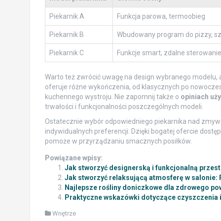
Piekarnik A
Funkcja parowa, termoobieg
Piekarnik B
Wbudowany program do pizzy, sz
Piekarnik C
Funkcje smart, zdalne sterowani
Warto też zwrócić uwagę na design wybranego modelu,
oferuje różne wykończenia, od klasycznych po nowocze
kuchennego wystroju. Nie zapomnij także o
opiniach uż
trwałości i funkcjonalności poszczególnych modeli.
Ostatecznie wybór odpowiedniego piekarnika nad zmywa
indywidualnych preferencji. Dzięki bogatej ofercie dost
pomoże w przyrządzaniu smacznych posiłków.
Powiązane wpisy:
Jak stworzyć designerską i funkcjonalną przes
Jak stworzyć relaksującą atmosferę w salonie: 
Najlepsze rośliny doniczkowe dla zdrowego po
Praktyczne wskazówki dotyczące czyszczenia i 
Wnętrze