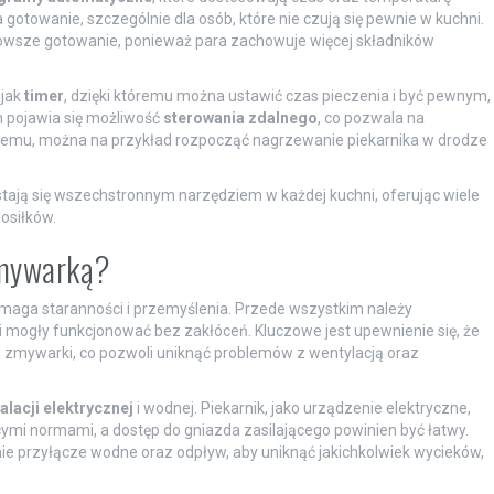
gotowanie, szczególnie dla osób, które nie czują się pewnie w kuchni.
owsze gotowanie, ponieważ para zachowuje więcej składników
 jak
timer
, dzięki któremu można ustawić czas pieczenia i być pewnym,
ch pojawia się możliwość
sterowania zdalnego
, co pozwala na
 temu, można na przykład rozpocząć nagrzewanie piekarnika w drodze
stają się wszechstronnym narzędziem w każdej kuchni, oferując wiele
osiłków.
zmywarką?
ymaga staranności i przemyślenia. Przede wszystkim należy
 mogły funkcjonować bez zakłóceń. Kluczowe jest upewnienie się, że
d zmywarki, co pozwoli uniknąć problemów z wentylacją oraz
alacji elektrycznej
i wodnej. Piekarnik, jako urządzenie elektryczne,
mi normami, a dostęp do gniazda zasilającego powinien być łatwy.
e przyłącze wodne oraz odpływ, aby uniknąć jakichkolwiek wycieków,