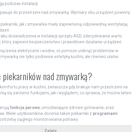
ę podczas instalacji:
ik pasuje do przestrzeni nad zmywarką. Wymiary obu urządzeń powinny
iekarnik, jak i zmywarka miały zapewnioną odpowiednią wentylację,
dzeń.
aku doświadczenia w instalacji sprzętu AGD, zdecydowanie warto
 który zapewni bezpieczeństwo i prawidłowe działanie urządzeń.
połączenia elektryczne i wodne, co pomoże uniknąć problemów w
mywarką nie tylko podniesie estetykę kuchni, ale również ułatwi
le piekarników nad zmywarką?
komfortu pracy w kuchni, zwłaszcza gdy brakuje nam przestrzeni na
óżnią się zarówno funkcjami, jak i wyglądem, co sprawia, że można łatwo
ferują
funkcje parowe
, umożliwiające zdrowe gotowanie, oraz
w. Wiele użytkowników docenia także piekarniki z
programami
c potrzebę ciągłego monitorowania potrawy.
Zalety