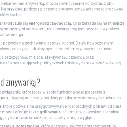
c piekarnik nad zmywarką, można równocześnie korzystać z obu
a. Na przykład, podczas pieczenia potrawy, zmywarka może pracować
ość w kuchni.
rakteryzuje się
energooszczędnością
, co przekłada się na mniejsze
 się smacznymi potrawami, nie obawiając się jednocześnie wysokich
sztów energii.
inii pozwala na zachowanie estetyki kuchni. Dzięki nowoczesnym
stylowo, co czyni je atrakcyjnym elementem wyposażenia kuchni.
ją oszczędność miejsca, efektywność czasową oraz
la osób poszukujących praktycznych i stylowych rozwiązań w swojej
nad zmywarką?
wiązanie, które łączy w sobie funkcjonalność pieczenia z
jom, stają się one coraz bardziej popularne w domowych kuchniach.
e
, które pozwala na przygotowywanie różnorodnych potraw, od ciast
e modeli oferuje także
grillowanie
, co umożliwia uzyskanie idealnie
ogą być zarówno smaczne, jak i apetycznego wyglądu.
gramy automatyczne
, które dostosowują czas oraz temperaturę