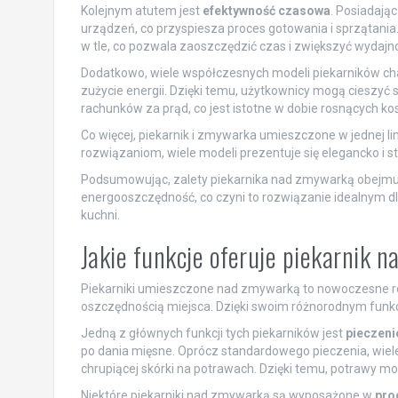
Kolejnym atutem jest
efektywność czasowa
. Posiadają
urządzeń, co przyspiesza proces gotowania i sprzątani
w tle, co pozwala zaoszczędzić czas i zwiększyć wydajn
Dodatkowo, wiele współczesnych modeli piekarników cha
zużycie energii. Dzięki temu, użytkownicy mogą cieszyć
rachunków za prąd, co jest istotne w dobie rosnących ko
Co więcej, piekarnik i zmywarka umieszczone w jednej l
rozwiązaniom, wiele modeli prezentuje się elegancko i 
Podsumowując, zalety piekarnika nad zmywarką obejmu
energooszczędność, co czyni to rozwiązanie idealnym d
kuchni.
Jakie funkcje oferuje piekarnik 
Piekarniki umieszczone nad zmywarką to nowoczesne roz
oszczędnością miejsca. Dzięki swoim różnorodnym funkc
Jedną z głównych funkcji tych piekarników jest
pieczeni
po dania mięsne. Oprócz standardowego pieczenia, wiel
chrupiącej skórki na potrawach. Dzięki temu, potrawy m
Niektóre piekarniki nad zmywarką są wyposażone w
pro