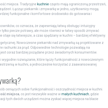
ość miejsca. Tradycyjne
kuchnie
często mają ograniczoną przestrzeń,
ądzeń. Łącząc piekarnik i zmywarkę w jedno, użytkownicy mogą
dziej funkcjonalne i komfortowe środowisko do gotowania i
owników, co oznacza, że zapewniają łatwą obsługę i intuicyjny
ie tylko piecze potrawy, ale może również w łatwy sposób zmywać
 staje się łatwiejsze, a czas spędzany w kuchni – bardziej efektywny.
rgetycznej. Nowoczesne piekarniki nad zmywarką są projektowane z
ższe rachunki za prąd. Odpowiednie technologie pozwalają na
o jest coraz bardziej pożądane przez świadomych konsumentów.
i wygodne rozwiązanie, które łączy funkcjonalność z nowoczesnym
estrzenią w kuchni, a jednocześnie korzystać z zaawansowanej
mywarką?
sób ceniących sobie funkcjonalność i oszczędność miejsca w kuchni.
ość miejsca
, co jest niezwykle ważne w
małych kuchniach
, gdzie
racji tych dwóch urządzeń można zyskać więcej miejsca na blacie