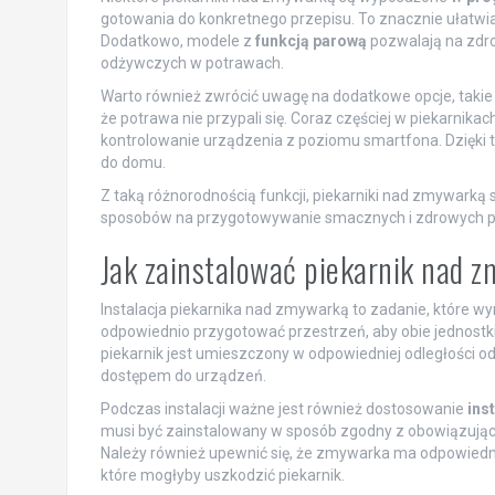
gotowania do konkretnego przepisu. To znacznie ułatwia 
Dodatkowo, modele z
funkcją parową
pozwalają na zdr
odżywczych w potrawach.
Warto również zwrócić uwagę na dodatkowe opcje, takie
że potrawa nie przypali się. Coraz częściej w piekarnika
kontrolowanie urządzenia z poziomu smartfona. Dzięki
do domu.
Z taką różnorodnością funkcji, piekarniki nad zmywarką 
sposobów na przygotowywanie smacznych i zdrowych p
Jak zainstalować piekarnik nad 
Instalacja piekarnika nad zmywarką to zadanie, które w
odpowiednio przygotować przestrzeń, aby obie jednostki
piekarnik jest umieszczony w odpowiedniej odległości o
dostępem do urządzeń.
Podczas instalacji ważne jest również dostosowanie
inst
musi być zainstalowany w sposób zgodny z obowiązujący
Należy również upewnić się, że zmywarka ma odpowiedni
które mogłyby uszkodzić piekarnik.