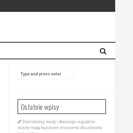
enia
anego
Search
for:
Ostatnie wpisy
Stomatolog: kiedy i dlaczego regularne
wizyty mają kluczowe znaczenie dla zdrowia