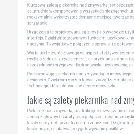
Kluczową zaletą piekarnika nad zmywarką jest oszczędn
co utrudnia wkomponowanie wszystkich niezbędnych urz
maksymalnie wykorzystać dostępne miejsce, tworząc bar
sprzątania.
Urządzenia te projektowane są z myślą o wygodzie użytk
interfejs. Dzięki zintegrowanym funkcjom, użytkownik n
naczynia. To wyjątkowe połączenie sprawia, że gotowanie
Warto także zwrócić uwagę na aspekt efektywności ene
myślą o redukcji zużycia energii, co przekłada się na ni
oszczędność i przyjazne dla środowiska użytkowanie, c
Podsumowując, piekarnik nad zmywarką to innowacyjne 
designem. Dzięki nim można łatwiej zarządzać małą prz
technologii, która ułatwia codzienne obowiązki.
Jakie są zalety piekarnika nad z
Piekarnik nad zmywarką to atrakcyjne rozwiązanie dla o
Jedną z głównych
zalety
tego połączenia jest
oszczędn
każdy centymetr przestrzeni ma znaczenie. Dzięki integ
kuchennym, co ułatwia przygotowywanie posiłków.