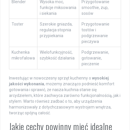
Blender
Wysoka moc,
Przygotowanie
funkcje miksowania
smoothie, zup,
i siekania
sosów
Toster
Szerokie gniazda,
Przygotowanie
regulacja stopnia
tostów i
przypiekania
podgrzewanie
pieczywa
Kuchenka
Wielofunkcyjność,
Podgrzewanie,
mikrofalowa
szybkość działania
gotowanie,
pieczenie
Inwestując w nowoczesny sprzęt kuchenny o
wysokiej
jakości wykonania
, możemy znacząco podnieść komfort
gotowania i sprawić, że nasza kuchnia stanie się
arcydziełem, które zachwyca zarówno funkcjonalnością, jak i
stylem. Warto również zadbać o to, aby urządzenia
harmonizowały z dotychczasowym wystrojem wnętrza,
tworząc spójną całość.
Jakie cechy powinny mieć idealne