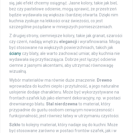
się, jaki efekt chcemy osiągnąć. Jasne kolory, takie jak biel,
beż czy pastelowe odcienie, mogą sprawić, że przestrzeń
będzie wydawała się większa i bardziej otwarta. Dzięki nim
kuchnia zyskuje na lekkości oraz świeżości, co jest
szczególnie pożądane w mniejszych pomieszczeniach.
Z drugiej strony, ciemniejsze kolory, takie jak granat, szarości
czy czerń, nadają wnętrzu
elegancji
i wyrafinowania. Mogą
być stosowane na większych powierzchniach, takich jak
ściany
czy blaty, ale warto zachować umiar, aby kuchnia nie
wydawała się przytłaczająca. Dobrze jest łączyć odcienie
ciemne z jasnymi akcentami, aby utrzymać równowagę
wizualną.
Wybór materiałów ma równie duże znaczenie.
Drewno
wprowadza do kuchni ciepło i przytulność, a jego naturalne
usłojenie dodaje charakteru. Może być wykorzystywane na
frontach szafek lub jako element dekoracyjny, np. w postaci
drewnianego blatu.
Stal nierdzewna
to materiał, który
przypadnie do gustu osobom ceniącym nowoczesność i
funkcjonalność, jest również łatwy w utrzymaniu czystości.
Szkło
to kolejny materiał, który nadaje się do kuchni. Może
być stosowane zarówno w postaci frontów szafek, jak i w