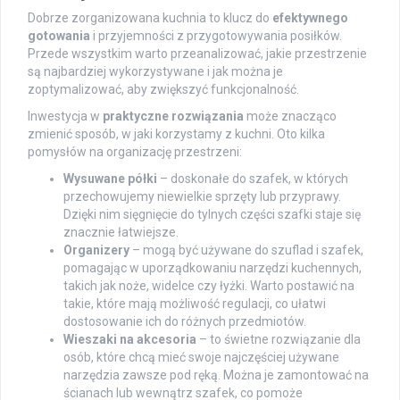
Dobrze zorganizowana kuchnia to klucz do
efektywnego
gotowania
i przyjemności z przygotowywania posiłków.
Przede wszystkim warto przeanalizować, jakie przestrzenie
są najbardziej wykorzystywane i jak można je
zoptymalizować, aby zwiększyć funkcjonalność.
Inwestycja w
praktyczne rozwiązania
może znacząco
zmienić sposób, w jaki korzystamy z kuchni. Oto kilka
pomysłów na organizację przestrzeni:
Wysuwane półki
– doskonałe do szafek, w których
przechowujemy niewielkie sprzęty lub przyprawy.
Dzięki nim sięgnięcie do tylnych części szafki staje się
znacznie łatwiejsze.
Organizery
– mogą być używane do szuflad i szafek,
pomagając w uporządkowaniu narzędzi kuchennych,
takich jak noże, widelce czy łyżki. Warto postawić na
takie, które mają możliwość regulacji, co ułatwi
dostosowanie ich do różnych przedmiotów.
Wieszaki na akcesoria
– to świetne rozwiązanie dla
osób, które chcą mieć swoje najczęściej używane
narzędzia zawsze pod ręką. Można je zamontować na
ścianach lub wewnątrz szafek, co pomoże