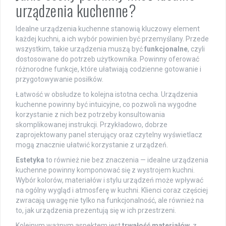
urządzenia kuchenne?
Idealne urządzenia kuchenne stanowią kluczowy element
każdej kuchni, a ich wybór powinien być przemyślany. Przede
wszystkim, takie urządzenia muszą być
funkcjonalne
, czyli
dostosowane do potrzeb użytkownika. Powinny oferować
różnorodne funkcje, które ułatwiają codzienne gotowanie i
przygotowywanie posiłków.
Łatwość w obsłudze to kolejna istotna cecha. Urządzenia
kuchenne powinny być intuicyjne, co pozwoli na wygodne
korzystanie z nich bez potrzeby konsultowania
skomplikowanej instrukcji. Przykładowo, dobrze
zaprojektowany panel sterujący oraz czytelny wyświetlacz
mogą znacznie ułatwić korzystanie z urządzeń.
Estetyka
to również nie bez znaczenia — idealne urządzenia
kuchenne powinny komponować się z wystrojem kuchni.
Wybór kolorów, materiałów i stylu urządzeń może wpływać
na ogólny wygląd i atmosferę w kuchni. Klienci coraz częściej
zwracają uwagę nie tylko na funkcjonalność, ale również na
to, jak urządzenia prezentują się w ich przestrzeni.
Kolejnym ważnym aspektem jest
trwałość materiałów
, z