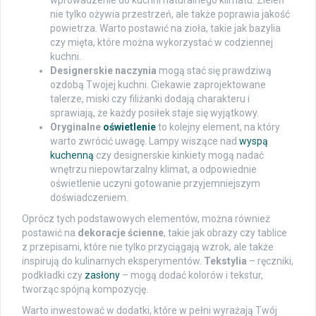
wprowadzenie do kuchni naturalnego klimatu. Zieleń
nie tylko ożywia przestrzeń, ale także poprawia jakość
powietrza. Warto postawić na zioła, takie jak bazylia
czy mięta, które można wykorzystać w codziennej
kuchni.
Designerskie naczynia
mogą stać się prawdziwą
ozdobą Twojej kuchni. Ciekawie zaprojektowane
talerze, miski czy filiżanki dodają charakteru i
sprawiają, że każdy posiłek staje się wyjątkowy.
Oryginalne
oświetlenie
to kolejny element, na który
warto zwrócić uwagę. Lampy wiszące nad
wyspą
kuchenną
czy designerskie kinkiety mogą nadać
wnętrzu niepowtarzalny klimat, a odpowiednie
oświetlenie uczyni gotowanie przyjemniejszym
doświadczeniem.
Oprócz tych podstawowych elementów, można również
postawić na
dekoracje ścienne
, takie jak obrazy czy tablice
z przepisami, które nie tylko przyciągają wzrok, ale także
inspirują do kulinarnych eksperymentów.
Tekstylia
– ręczniki,
podkładki czy
zasłony
– mogą dodać kolorów i tekstur,
tworząc spójną kompozycję.
Warto inwestować w dodatki, które w pełni wyrażają Twój