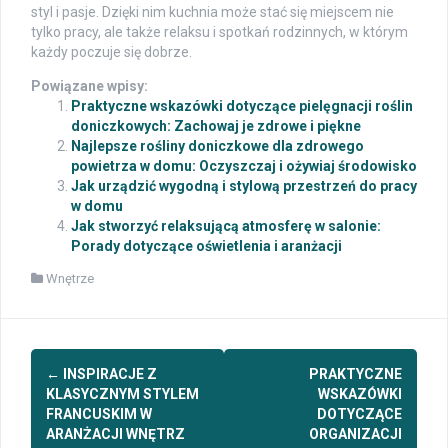
styl i pasje. Dzięki nim kuchnia może stać się miejscem nie
tylko pracy, ale także relaksu i spotkań rodzinnych, w którym
każdy poczuje się dobrze.
Powiązane wpisy:
Praktyczne wskazówki dotyczące pielęgnacji roślin
doniczkowych: Zachowaj je zdrowe i piękne
Najlepsze rośliny doniczkowe dla zdrowego
powietrza w domu: Oczyszczaj i ożywiaj środowisko
Jak urządzić wygodną i stylową przestrzeń do pracy
w domu
Jak stworzyć relaksującą atmosferę w salonie:
Porady dotyczące oświetlenia i aranżacji
Wnętrze
Post
←
INSPIRACJE Z
PRAKTYCZNE
navigation
KLASYCZNYM STYLEM
WSKAZÓWKI
FRANCUSKIM W
DOTYCZĄCE
ARANŻACJI WNĘTRZ
ORGANIZACJI