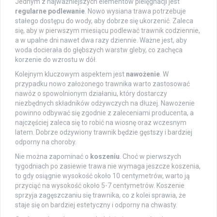
Jednym z najważniejszych elementów pielęgnacji jest
regularne podlewanie
. Nowo wysiana trawa potrzebuje
stałego dostępu do wody, aby dobrze się ukorzenić. Zaleca
się, aby w pierwszym miesiącu podlewać trawnik codziennie,
a w upalne dni nawet dwa razy dziennie. Ważne jest, aby
woda docierała do głębszych warstw gleby, co zachęca
korzenie do wzrostu w dół.
Kolejnym kluczowym aspektem jest
nawożenie
. W
przypadku nowo założonego trawnika warto zastosować
nawóz o spowolnionym działaniu, który dostarczy
niezbędnych składników odżywczych na dłużej. Nawożenie
powinno odbywać się zgodnie z zaleceniami producenta, a
najczęściej zaleca się to robić na wiosnę oraz wczesnym
latem. Dobrze odżywiony trawnik będzie gęstszy i bardziej
odporny na choroby.
Nie można zapominać o
koszeniu
. Choć w pierwszych
tygodniach po zasiewie trawa nie wymaga jeszcze koszenia,
to gdy osiągnie wysokość około 10 centymetrów, warto ją
przyciąć na wysokość około 5-7 centymetrów. Koszenie
sprzyja zagęszczaniu się trawnika, co z kolei sprawia, że
staje się on bardziej estetyczny i odporny na chwasty.