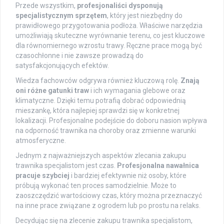
Przede wszystkim,
profesjonaliści dysponują
specjalistycznym sprzętem
, który jest niezbędny do
prawidłowego przygotowania podłoża. Właściwe narzędzia
umożliwiają skuteczne wyrównanie terenu, co jest kluczowe
dla równomiernego wzrostu trawy. Ręczne prace mogą być
czasochłonne i nie zawsze prowadzą do
satysfakcjonujących efektów.
Wiedza fachowców odgrywa również kluczową rolę.
Znają
oni różne gatunki traw
i ich wymagania glebowe oraz
klimatyczne. Dzięki temu potrafią dobrać odpowiednią
mieszankę, która najlepiej sprawdzi się w konkretnej
lokalizacji. Profesjonalne podejście do doboru nasion wpływa
na odporność trawnika na choroby oraz zmienne warunki
atmosferyczne.
Jednym z najważniejszych aspektów zlecania zakupu
trawnika specjalistom jest czas.
Profesjonalna nawałnica
pracuje szybciej
i bardziej efektywnie niż osoby, które
próbują wykonać ten proces samodzielnie. Może to
zaoszczędzić wartościowy czas, który można przeznaczyć
na inne prace związane z ogrodem lub po prostu na relaks.
Decydując się na zlecenie zakupu trawnika specjalistom,