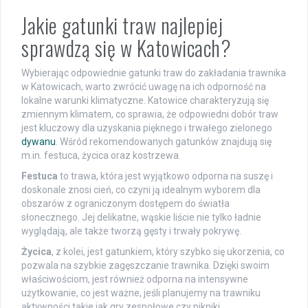
Jakie gatunki traw najlepiej
sprawdzą się w Katowicach?
Wybierając odpowiednie gatunki traw do zakładania trawnika
w Katowicach, warto zwrócić uwagę na ich odporność na
lokalne warunki klimatyczne. Katowice charakteryzują się
zmiennym klimatem, co sprawia, że odpowiedni dobór traw
jest kluczowy dla uzyskania pięknego i trwałego zielonego
dywanu
. Wśród rekomendowanych gatunków znajdują się
m.in. festuca, życica oraz kostrzewa.
Festuca
to trawa, która jest wyjątkowo odporna na suszę i
doskonale znosi cień, co czyni ją idealnym wyborem dla
obszarów z ograniczonym dostępem do światła
słonecznego. Jej delikatne, wąskie liście nie tylko ładnie
wyglądają, ale także tworzą gęsty i trwały pokrywę.
Życica
, z kolei, jest gatunkiem, który szybko się ukorzenia, co
pozwala na szybkie zagęszczanie trawnika. Dzięki swoim
właściwościom, jest również odporna na intensywne
użytkowanie, co jest ważne, jeśli planujemy na trawniku
aktywności takie jak gry zespołowe czy pikniki.