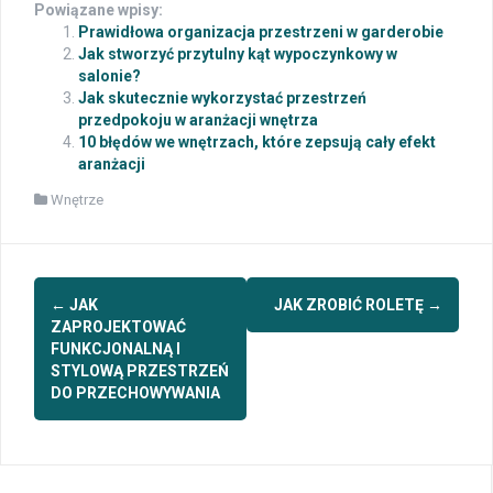
Powiązane wpisy:
Prawidłowa organizacja przestrzeni w garderobie
Jak stworzyć przytulny kąt wypoczynkowy w
salonie?
Jak skutecznie wykorzystać przestrzeń
przedpokoju w aranżacji wnętrza
10 błędów we wnętrzach, które zepsują cały efekt
aranżacji
Wnętrze
Post
←
JAK
JAK ZROBIĆ ROLETĘ
→
navigation
ZAPROJEKTOWAĆ
FUNKCJONALNĄ I
STYLOWĄ PRZESTRZEŃ
DO PRZECHOWYWANIA