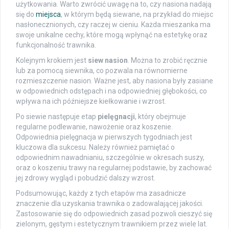
użytkowania. Warto zwrócić uwagę na to, czy nasiona nadają
się do
miejsca
, w którym będą siewane, na przykład do miejsc
nasłonecznionych, czy raczej w cieniu. Każda mieszanka ma
swoje unikalne cechy, które mogą wpłynąć na estetykę oraz
funkcjonalność trawnika.
Kolejnym krokiem jest
siew nasion
. Można to zrobić ręcznie
lub za pomocą siewnika, co pozwala na równomierne
rozmieszczenie nasion. Ważne jest, aby nasiona były zasiane
w odpowiednich odstępach i na odpowiedniej głębokości, co
wpływa na ich późniejsze kiełkowanie i wzrost.
Po siewie następuje etap
pielęgnacji
, który obejmuje
regularne podlewanie, nawożenie oraz koszenie.
Odpowiednia pielęgnacja w pierwszych tygodniach jest
kluczowa dla sukcesu. Należy również pamiętać o
odpowiednim nawadnianiu, szczególnie w okresach suszy,
oraz o koszeniu trawy na regularnej podstawie, by zachować
jej zdrowy wygląd i pobudzić dalszy wzrost.
Podsumowując, każdy z tych etapów ma zasadnicze
znaczenie dla uzyskania trawnika o zadowalającej jakości.
Zastosowanie się do odpowiednich zasad pozwoli cieszyć się
zielonym, gęstym i estetycznym trawnikiem przez wiele lat.