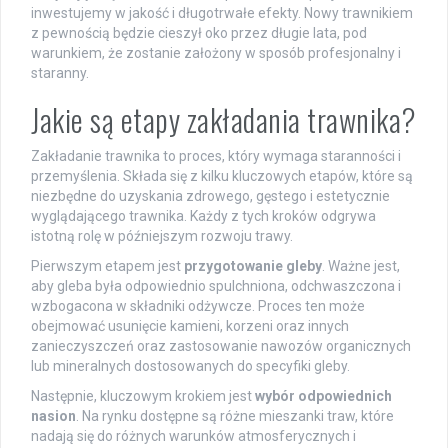
inwestujemy w jakość i długotrwałe efekty. Nowy trawnikiem
z pewnością będzie cieszył oko przez długie lata, pod
warunkiem, że zostanie założony w sposób profesjonalny i
staranny.
Jakie są etapy zakładania trawnika?
Zakładanie trawnika to proces, który wymaga staranności i
przemyślenia. Składa się z kilku kluczowych etapów, które są
niezbędne do uzyskania zdrowego, gęstego i estetycznie
wyglądającego trawnika. Każdy z tych kroków odgrywa
istotną rolę w późniejszym rozwoju trawy.
Pierwszym etapem jest
przygotowanie gleby
. Ważne jest,
aby gleba była odpowiednio spulchniona, odchwaszczona i
wzbogacona w składniki odżywcze. Proces ten może
obejmować usunięcie kamieni, korzeni oraz innych
zanieczyszczeń oraz zastosowanie nawozów organicznych
lub mineralnych dostosowanych do specyfiki gleby.
Następnie, kluczowym krokiem jest
wybór odpowiednich
nasion
. Na rynku dostępne są różne mieszanki traw, które
nadają się do różnych warunków atmosferycznych i