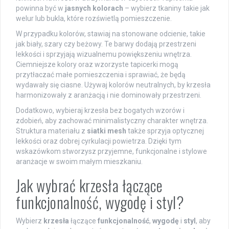
powinna być w
jasnych kolorach
– wybierz tkaniny takie jak
welur lub bukla, które rozświetlą pomieszczenie.
W przypadku kolorów, stawiaj na stonowane odcienie, takie
jak biały, szary czy beżowy. Te barwy dodają przestrzeni
lekkości i sprzyjają wizualnemu powiększeniu wnętrza.
Ciemniejsze kolory oraz wzorzyste tapicerki mogą
przytłaczać małe pomieszczenia i sprawiać, że będą
wydawały się ciasne. Używaj kolorów neutralnych, by krzesła
harmonizowały z aranżacją i nie dominowały przestrzeni.
Dodatkowo, wybieraj krzesła bez bogatych wzorów i
zdobień, aby zachować minimalistyczny charakter wnętrza.
Struktura materiału z
siatki mesh
także sprzyja optycznej
lekkości oraz dobrej cyrkulacji powietrza. Dzięki tym
wskazówkom stworzysz przyjemne, funkcjonalne i stylowe
aranżacje w swoim małym mieszkaniu.
Jak wybrać krzesła łączące
funkcjonalność, wygodę i styl?
Wybierz
krzesła
łączące
funkcjonalność
,
wygodę
i
styl
, aby