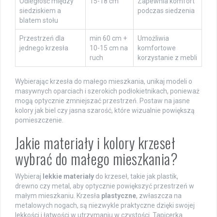
Odległość między
15-18 cm
Zapewnia komfort
siedziskiem a
podczas siedzenia
blatem stołu
Przestrzeń dla
min 60 cm +
Umożliwia
jednego krzesła
10-15 cm na
komfortowe
ruch
korzystanie z mebli
Wybierając krzesła do małego mieszkania, unikaj modeli o
masywnych oparciach i szerokich podłokietnikach, ponieważ
mogą optycznie zmniejszać przestrzeń. Postaw na jasne
kolory jak biel czy jasna szarość, które wizualnie powiększą
pomieszczenie.
Jakie materiały i kolory krzeseł
wybrać do małego mieszkania?
Wybieraj
lekkie materiały
do krzeseł, takie jak plastik,
drewno czy metal, aby optycznie powiększyć przestrzeń w
małym mieszkaniu. Krzesła
plastyczne
, zwłaszcza na
metalowych nogach, są niezwykle praktyczne dzięki swojej
lekkości i łatwości w utrzymaniu w czystości. Tapicerka