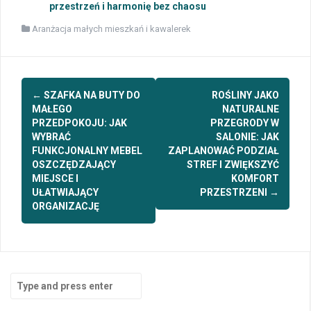
przestrzeń i harmonię bez chaosu
Aranżacja małych mieszkań i kawalerek
Post
←
SZAFKA NA BUTY DO
ROŚLINY JAKO
navigation
MAŁEGO
NATURALNE
PRZEDPOKOJU: JAK
PRZEGRODY W
WYBRAĆ
SALONIE: JAK
FUNKCJONALNY MEBEL
ZAPLANOWAĆ PODZIAŁ
OSZCZĘDZAJĄCY
STREF I ZWIĘKSZYĆ
MIEJSCE I
KOMFORT
UŁATWIAJĄCY
PRZESTRZENI
→
ORGANIZACJĘ
Search
for: