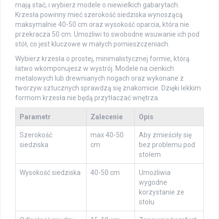
mają stać, i wybierz modele o niewielkich gabarytach.
Krzesła powinny mieć szerokość siedziska wynoszącą
maksymalnie 40-50 cm oraz wysokość oparcia, która nie
przekracza 50 cm. Umożliwi to swobodne wsuwanie ich pod
stół, co jest kluczowe w małych pomieszczeniach.
Wybierz krzesła o prostej, minimalistycznej formie, którą
łatwo wkomponujesz w wystrój. Modele na cienkich
metalowych lub drewnianych nogach oraz wykonane z
tworzyw sztucznych sprawdzą się znakomicie. Dzięki lekkim
formom krzesła nie będą przytłaczać wnętrza.
Parametr
Zalecenie
Opis
Szerokość
max 40-50
Aby zmieściły się
siedziska
cm
bez problemu pod
stołem
Wysokość siedziska
40-50 cm
Umożliwia
wygodne
korzystanie ze
stołu