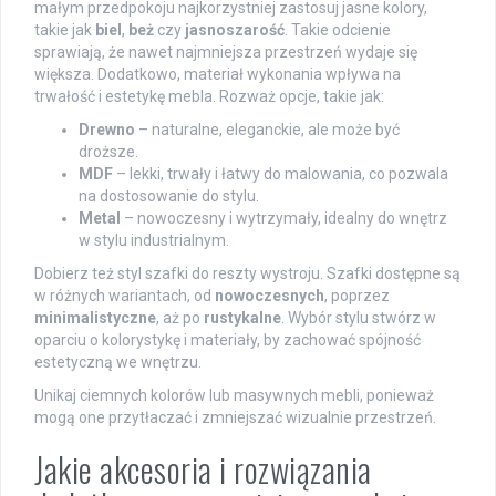
małym przedpokoju najkorzystniej zastosuj jasne kolory,
takie jak
biel
,
beż
czy
jasnoszarość
. Takie odcienie
sprawiają, że nawet najmniejsza przestrzeń wydaje się
większa. Dodatkowo, materiał wykonania wpływa na
trwałość i estetykę mebla. Rozważ opcje, takie jak:
Drewno
– naturalne, eleganckie, ale może być
droższe.
MDF
– lekki, trwały i łatwy do malowania, co pozwala
na dostosowanie do stylu.
Metal
– nowoczesny i wytrzymały, idealny do wnętrz
w stylu industrialnym.
Dobierz też styl szafki do reszty wystroju. Szafki dostępne są
w różnych wariantach, od
nowoczesnych
, poprzez
minimalistyczne
, aż po
rustykalne
. Wybór stylu stwórz w
oparciu o kolorystykę i materiały, by zachować spójność
estetyczną we wnętrzu.
Unikaj ciemnych kolorów lub masywnych mebli, ponieważ
mogą one przytłaczać i zmniejszać wizualnie przestrzeń.
Jakie akcesoria i rozwiązania