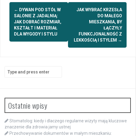
Post
←
DYWAN POD STÓŁ W
JAK WYBRAĆ KRZESŁA
navigation
SALONIE Z JADALNIĄ:
DO MAŁEGO
JAK DOBRAĆ ROZMIAR,
MIESZKANIA, BY
KSZTAŁT I MATERIAŁ
ŁĄCZYŁY
DLA WYGODY I STYLU
FUNKCJONALNOŚĆ Z
LEKKOŚCIĄ I STYLEM
→
Search
for:
Ostatnie wpisy
Stomatolog: kiedy i dlaczego regularne wizyty mają kluczowe
znaczenie dla zdrowia jamy ustnej
Przechowywanie dokumentów w małym mieszkaniu: