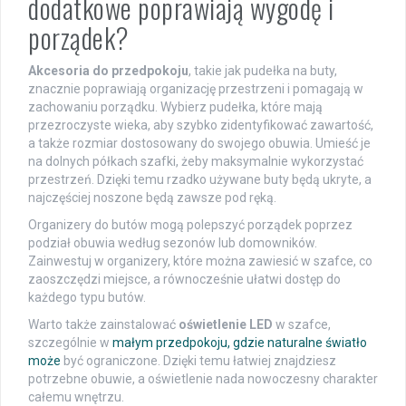
dodatkowe poprawiają wygodę i
porządek?
Akcesoria do przedpokoju
, takie jak pudełka na buty,
znacznie poprawiają organizację przestrzeni i pomagają w
zachowaniu porządku. Wybierz pudełka, które mają
przezroczyste wieka, aby szybko zidentyfikować zawartość,
a także rozmiar dostosowany do swojego obuwia. Umieść je
na dolnych półkach szafki, żeby maksymalnie wykorzystać
przestrzeń. Dzięki temu rzadko używane buty będą ukryte, a
najczęściej noszone będą zawsze pod ręką.
Organizery do butów mogą polepszyć porządek poprzez
podział obuwia według sezonów lub domowników.
Zainwestuj w organizery, które można zawiesić w szafce, co
zaoszczędzi miejsce, a równocześnie ułatwi dostęp do
każdego typu butów.
Warto także zainstalować
oświetlenie LED
w szafce,
szczególnie w
małym przedpokoju, gdzie naturalne światło
może
być ograniczone. Dzięki temu łatwiej znajdziesz
potrzebne obuwie, a oświetlenie nada nowoczesny charakter
całemu wnętrzu.