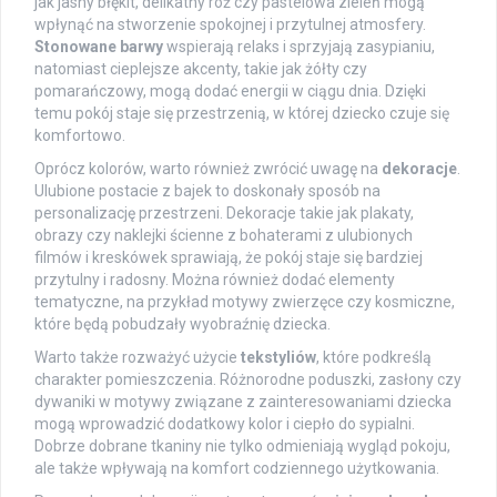
jak jasny błękit, delikatny róż czy pastelowa zieleń mogą
wpłynąć na stworzenie spokojnej i przytulnej atmosfery.
Stonowane barwy
wspierają relaks i sprzyjają zasypianiu,
natomiast cieplejsze akcenty, takie jak żółty czy
pomarańczowy, mogą dodać energii w ciągu dnia. Dzięki
temu pokój staje się przestrzenią, w której dziecko czuje się
komfortowo.
Oprócz kolorów, warto również zwrócić uwagę na
dekoracje
.
Ulubione postacie z bajek to doskonały sposób na
personalizację przestrzeni. Dekoracje takie jak plakaty,
obrazy czy naklejki ścienne z bohaterami z ulubionych
filmów i kreskówek sprawiają, że pokój staje się bardziej
przytulny i radosny. Można również dodać elementy
tematyczne, na przykład motywy zwierzęce czy kosmiczne,
które będą pobudzały wyobraźnię dziecka.
Warto także rozważyć użycie
tekstyliów
, które podkreślą
charakter pomieszczenia. Różnorodne poduszki, zasłony czy
dywaniki w motywy związane z zainteresowaniami dziecka
mogą wprowadzić dodatkowy kolor i ciepło do sypialni.
Dobrze dobrane tkaniny nie tylko odmieniają wygląd pokoju,
ale także wpływają na komfort codziennego użytkowania.