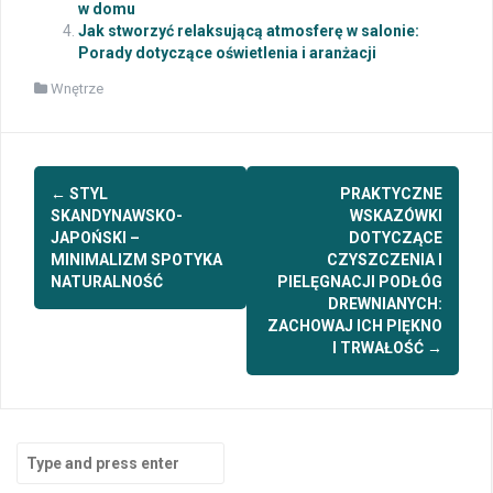
w domu
Jak stworzyć relaksującą atmosferę w salonie:
Porady dotyczące oświetlenia i aranżacji
Wnętrze
Post
←
STYL
PRAKTYCZNE
navigation
SKANDYNAWSKO-
WSKAZÓWKI
JAPOŃSKI –
DOTYCZĄCE
MINIMALIZM SPOTYKA
CZYSZCZENIA I
NATURALNOŚĆ
PIELĘGNACJI PODŁÓG
DREWNIANYCH:
ZACHOWAJ ICH PIĘKNO
I TRWAŁOŚĆ
→
Search
for: