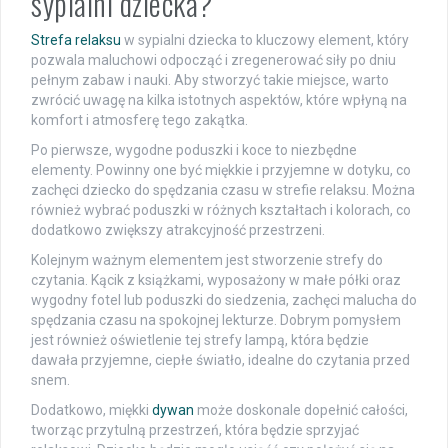
sypialni dziecka?
Strefa relaksu
w sypialni dziecka to kluczowy element, który
pozwala maluchowi odpocząć i zregenerować siły po dniu
pełnym zabaw i nauki. Aby stworzyć takie miejsce, warto
zwrócić uwagę na kilka istotnych aspektów, które wpłyną na
komfort i atmosferę tego zakątka.
Po pierwsze, wygodne poduszki i koce to niezbędne
elementy. Powinny one być miękkie i przyjemne w dotyku, co
zachęci dziecko do spędzania czasu w strefie relaksu. Można
również wybrać poduszki w różnych kształtach i kolorach, co
dodatkowo zwiększy atrakcyjność przestrzeni.
Kolejnym ważnym elementem jest stworzenie strefy do
czytania. Kącik z książkami, wyposażony w małe półki oraz
wygodny fotel lub poduszki do siedzenia, zachęci malucha do
spędzania czasu na spokojnej lekturze. Dobrym pomysłem
jest również oświetlenie tej strefy lampą, która będzie
dawała przyjemne, ciepłe światło, idealne do czytania przed
snem.
Dodatkowo, miękki
dywan
może doskonale dopełnić całości,
tworząc przytulną przestrzeń, która będzie sprzyjać