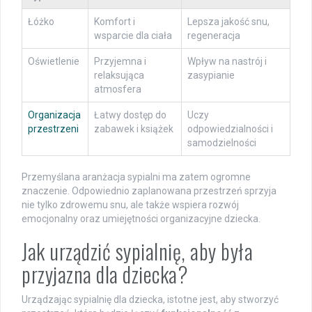
Łóżko
Komfort i
Lepsza jakość snu,
wsparcie dla ciała
regeneracja
Oświetlenie
Przyjemna i
Wpływ na nastrój i
relaksująca
zasypianie
atmosfera
Organizacja
Łatwy dostęp do
Uczy
przestrzeni
zabawek i książek
odpowiedzialności i
samodzielności
Przemyślana aranżacja sypialni ma zatem ogromne
znaczenie. Odpowiednio zaplanowana przestrzeń sprzyja
nie tylko zdrowemu snu, ale także wspiera rozwój
emocjonalny oraz umiejętności organizacyjne dziecka.
Jak urządzić sypialnię, aby była
przyjazna dla dziecka?
Urządzając sypialnię dla dziecka, istotne jest, aby stworzyć