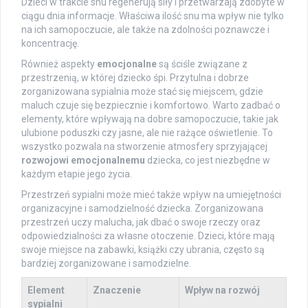
Dzieci w trakcie snu regenerują siły i przetwarzają zdobyte w
ciągu dnia informacje. Właściwa ilość snu ma wpływ nie tylko
na ich samopoczucie, ale także na zdolności poznawcze i
koncentrację.
Również aspekty
emocjonalne
są ściśle związane z
przestrzenią, w której dziecko śpi. Przytulna i dobrze
zorganizowana sypialnia może stać się miejscem, gdzie
maluch czuje się bezpiecznie i komfortowo. Warto zadbać o
elementy, które wpływają na dobre samopoczucie, takie jak
ulubione poduszki czy jasne, ale nie rażące oświetlenie. To
wszystko pozwala na stworzenie atmosfery sprzyjającej
rozwojowi emocjonalnemu
dziecka, co jest niezbędne w
każdym etapie jego życia.
Przestrzeń sypialni może mieć także wpływ na umiejętności
organizacyjne i samodzielność dziecka. Zorganizowana
przestrzeń uczy malucha, jak dbać o swoje rzeczy oraz
odpowiedzialności za własne otoczenie. Dzieci, które mają
swoje miejsce na zabawki, książki czy ubrania, często są
bardziej zorganizowane i samodzielne.
Element
Znaczenie
Wpływ na rozwój
sypialni