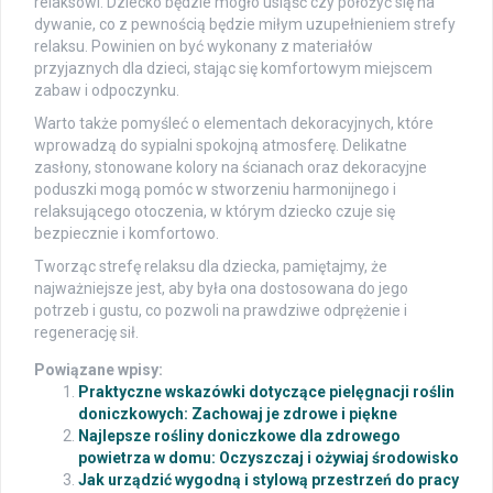
relaksowi. Dziecko będzie mogło usiąść czy położyć się na
dywanie, co z pewnością będzie miłym uzupełnieniem strefy
relaksu. Powinien on być wykonany z materiałów
przyjaznych dla dzieci, stając się komfortowym miejscem
zabaw i odpoczynku.
Warto także pomyśleć o elementach dekoracyjnych, które
wprowadzą do sypialni spokojną atmosferę. Delikatne
zasłony, stonowane kolory na ścianach oraz dekoracyjne
poduszki mogą pomóc w stworzeniu harmonijnego i
relaksującego otoczenia, w którym dziecko czuje się
bezpiecznie i komfortowo.
Tworząc strefę relaksu dla dziecka, pamiętajmy, że
najważniejsze jest, aby była ona dostosowana do jego
potrzeb i gustu, co pozwoli na prawdziwe odprężenie i
regenerację sił.
Powiązane wpisy:
Praktyczne wskazówki dotyczące pielęgnacji roślin
doniczkowych: Zachowaj je zdrowe i piękne
Najlepsze rośliny doniczkowe dla zdrowego
powietrza w domu: Oczyszczaj i ożywiaj środowisko
Jak urządzić wygodną i stylową przestrzeń do pracy