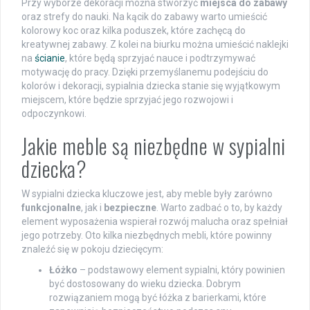
Przy wyborze dekoracji można stworzyć
miejsca do zabawy
oraz strefy do nauki. Na kącik do zabawy warto umieścić
kolorowy koc oraz kilka poduszek, które zachęcą do
kreatywnej zabawy. Z kolei na biurku można umieścić naklejki
na
ścianie
, które będą sprzyjać nauce i podtrzymywać
motywację do pracy. Dzięki przemyślanemu podejściu do
kolorów i dekoracji, sypialnia dziecka stanie się wyjątkowym
miejscem, które będzie sprzyjać jego rozwojowi i
odpoczynkowi.
Jakie meble są niezbędne w sypialni
dziecka?
W sypialni dziecka kluczowe jest, aby meble były zarówno
funkcjonalne
, jak i
bezpieczne
. Warto zadbać o to, by każdy
element wyposażenia wspierał rozwój malucha oraz spełniał
jego potrzeby. Oto kilka niezbędnych mebli, które powinny
znaleźć się w pokoju dziecięcym:
Łóżko
– podstawowy element sypialni, który powinien
być dostosowany do wieku dziecka. Dobrym
rozwiązaniem mogą być łóżka z barierkami, które