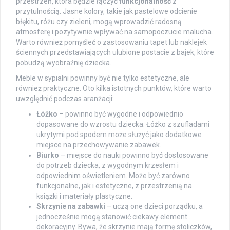
przestrzeń, która będzie łączyć
funkcjonalność
z
przytulnością. Jasne kolory, takie jak pastelowe odcienie
błękitu, różu czy zieleni, mogą wprowadzić radosną
atmosferę i pozytywnie wpływać na samopoczucie malucha.
Warto również pomyśleć o zastosowaniu tapet lub naklejek
ściennych przedstawiających ulubione postacie z bajek, które
pobudzą wyobraźnię dziecka.
Meble w sypialni powinny być nie tylko estetyczne, ale
również praktyczne. Oto kilka istotnych punktów, które warto
uwzględnić podczas aranżacji:
Łóżko
– powinno być wygodne i odpowiednio
dopasowane do wzrostu dziecka. Łóżko z szufladami
ukrytymi pod spodem może służyć jako dodatkowe
miejsce na przechowywanie zabawek.
Biurko
– miejsce do nauki powinno być dostosowane
do potrzeb dziecka, z wygodnym krzesłem i
odpowiednim oświetleniem. Może być zarówno
funkcjonalne, jak i estetyczne, z przestrzenią na
książki i materiały plastyczne.
Skrzynie na zabawki
– uczą one dzieci porządku, a
jednocześnie mogą stanowić ciekawy element
dekoracyjny. Bywa, że skrzynie mają formę stoliczków,