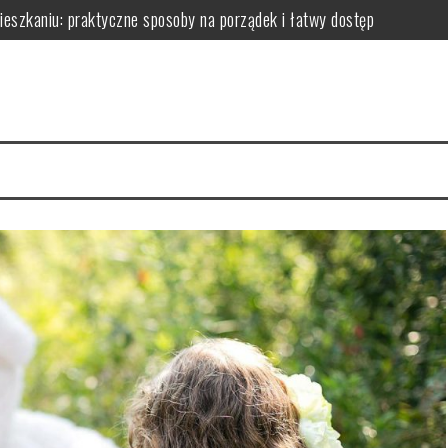
zkaniu: praktyczne sposoby na porządek i łatwy dostęp
niu: praktyczne sposoby na wykorzystanie ścian bez efektu zagrac
m: jak wybrać i zamontować funkcjonalną przegrodę ze szkła hartow
edy dodają przestrzeni, a kiedy mogą przeszkadzać?
erce – praktyczne porady wyboru, montażu i aranżacji przestrzeni
izyty mają kluczowe znaczenie dla zdrowia jamy ustnej