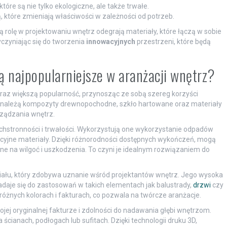
tóre są nie tylko ekologiczne, ale także trwałe.
które zmieniają właściwości w zależności od potrzeb.
 rolę w projektowaniu wnętrz odegrają materiały, które łączą w sobie
czyniając się do tworzenia
innowacyjnych
przestrzeni, które będą
są najpopularniejsze w aranżacji wnętrz?
coraz większą popularność, przynosząc ze sobą szereg korzyści
ń należą kompozyty drewnopochodne, szkło hartowane oraz materiały
rządzania wnętrz.
hstronności i trwałości. Wykorzystują one wykorzystanie odpadów
dycyjne materiały. Dzięki różnorodności dostępnych wykończeń, mogą
ne na wilgoć i uszkodzenia. To czyni je idealnym rozwiązaniem do
ału, który zdobywa uznanie wśród projektantów wnętrz. Jego wysoka
daje się do zastosowań w takich elementach jak balustrady,
drzwi
czy
óżnych kolorach i fakturach, co pozwala na twórcze aranżacje.
ojej oryginalnej fakturze i zdolności do nadawania głębi wnętrzom.
ianach, podłogach lub sufitach. Dzięki technologii druku 3D,