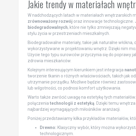
Jakie trendy w materiałach wnęt
W nadchodzących latach w materiałach wnętrzarskich m
zrównoważony rozwój
oraz innowacje technologiczne. 
biodegradowalnych
, które nie tylko zmniejszają nega
stylu życia w przestrzeniach mieszkalnych.
Biodegradowalne materiały, takie jak naturalne włókna,
wykorzystywane w projektowaniu wnętrz. Dzięki nim m
Użycie tego typu surowców przyczynia się do poprawy ja
zdrowia mieszkańców.
Kolejnym interesującym kierunkiem jest integracja
nanot
tworzenie tkanin o różnych właściwościach, takich jak 
utrzymanie porządku. Możliwe będzie również zastosowa
lub wilgotności, co podnosi komfort użytkowania.
Warto także zwrócić uwagę na estetykę tych materiałów
połączenia
technologii z estetyką
. Dzięki temu wnętrza
najbardziej wymagających miłośników aranżacji.
Poniżej przedstawiamy kilka przykładów materiałów, kt
Drewno:
Klasyczny wybór, który można wykorzys
technologicznym.