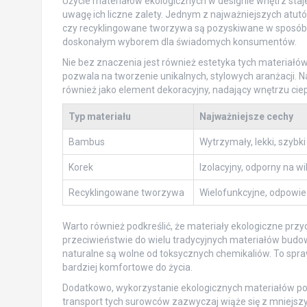
Użycie materiałów ekologicznych w designie wnętrz staje 
uwagę ich liczne zalety. Jednym z najważniejszych atut
czy recyklingowane tworzywa są pozyskiwane w sposób, 
doskonałym wyborem dla świadomych konsumentów.
Nie bez znaczenia jest również estetyka tych materiałów
pozwala na tworzenie unikalnych, stylowych aranżacji. Na
również jako element dekoracyjny, nadający wnętrzu ciepł
Typ materiału
Najważniejsze cechy
Bambus
Wytrzymały, lekki, szybk
Korek
Izolacyjny, odporny na wi
Recyklingowane tworzywa
Wielofunkcyjne, odpowie
Warto również podkreślić, że materiały ekologiczne przy
przeciwieństwie do wielu tradycyjnych materiałów budo
naturalne są wolne od toksycznych chemikaliów. To spraw
bardziej komfortowe do życia.
Dodatkowo, wykorzystanie ekologicznych materiałów p
transport tych surowców zazwyczaj wiąże się z mniejsz