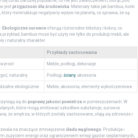
się coraz bardziej popularne, co nie jest zaskoczeniem, biorąc pod
ów jest
przyjazność dla środowiska
. Materiały takie jak bambus, korki
który minimalizuje negatywny wpływ na planetę, co sprawia, że są
.
Ekologiczne surowce
oferują różnorodne tekstury i kolory, co
 przykład, bambus może być użyty nie tylko do produkcji mebli, ale
y i naturalny charakter.
Przykłady zastosowania
i wzrost
Meble, podłogi, dekoracje
lgoć, naturalny
Podłogi,
ściany
, akcesoria
dzialne ekologicznie
Meble, akcesoria, elementy wykończeniowe
czyniają się do
poprawy jakości powietrza
w pomieszczeniach. W
wlanych, które mogą emitować szkodliwe substancje, surowce
ia, że wnętrza, w których zostały zastosowane, stają się zdrowsze i
ozwala na znaczące zmniejszenie
śladu węglowego
. Produkcja i
ym zużyciem energii oraz ograniczeniem emisji gazów cieplarnianych,