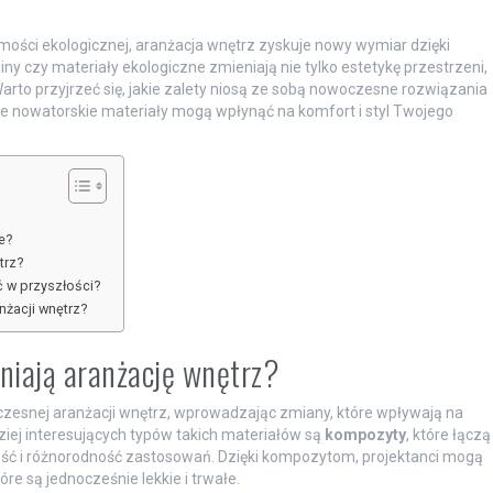
mości ekologicznej, aranżacja wnętrz zyskuje nowy wymiar dzięki
y czy materiały ekologiczne zmieniają nie tylko estetykę przestrzeni,
arto przyjrzeć się, jakie zalety niosą ze sobą nowoczesne rozwiązania
k te nowatorskie materiały mogą wpłynąć na komfort i styl Twojego
e?
trz?
 w przyszłości?
nżacji wnętrz?
niają aranżację wnętrz?
zesnej aranżacji wnętrz, wprowadzając zmiany, które wpływają na
ziej interesujących typów takich materiałów są
kompozyty
, które łączą
ość i różnorodność zastosowań. Dzięki kompozytom, projektanci mogą
e są jednocześnie lekkie i trwałe.