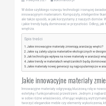
9 sierpnia 2021
adkomandor.pl
W dobie szybkiego rozwoju technologii i rosnącej świado
innowacyjnym materiałom. Kompozyty, inteligentne tkanin
ale także sposób, w jaki korzystamy z naszych domów. W
i jakie trendy będą dominować w przyszłości. Odkryj, ja
wnętrza.
Spis treści
Jakie innowacyjne materiały zmieniają aranżację wnętrz?
Jakie są zalety użycia materiałów ekologicznych w designi
Jak technologia wpływa na nowe materiały w aranżacji wnę
Jakie trendy w materiałach wnętrzarskich będą dominować
Jakie materiały nowej generacji są najpopularniejsze w ara
Jakie innowacyjne materiały zmie
Innowacyjne materiały odgrywają kluczową rolę w nowoc
estetykę i funkcjonalność przestrzeni. Jednym z najbard
w sobie różne właściwości, oferując większą wytrzymał
tworzyć eleganckie meble czy elementy wykończenia, któr