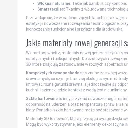
Włókna naturalne:
Takie jak bambus czy konopie, k
Smart textiles:
Tkaniny z wbudowaną technologią, 
Przewiduje się, że w nadchodzących latach coraz większą
estetykę i nowoczesne rozwiązania technologiczne, przy
jednocześnie funkcjonalne i przyjazne dla środowiska.
Jakie materiały nowej generacji 
W aranżacji wnętrz, materiały nowej generacji zyskują 
estetycznych i funkcjonalnych. Do czołowych rozwiąza
3D, które znajdują zastosowanie w różnych aspektach u
Kompozyty drewnopochodne
są znane ze swojej wszec
drewnianych, co czyni je bardziej ekologicznymi niż tra
imitować różne gatunki drewna, a jednocześnie są odpor
kuchni i łazienek, gdzie kontakt z wodą jest nieunikniony.
Szkło hartowane
to inny przykład nowoczesnego materi
odporność na uderzenia oraz temperaturę sprawia, że na
blaty. Ponadto, szkło hartowane może być stosowane w r
Materiały 3D to nowość, która przyciąga uwagę dzięki sw
Mogą być wykorzystywane jako elementy dekoracyjne na śc