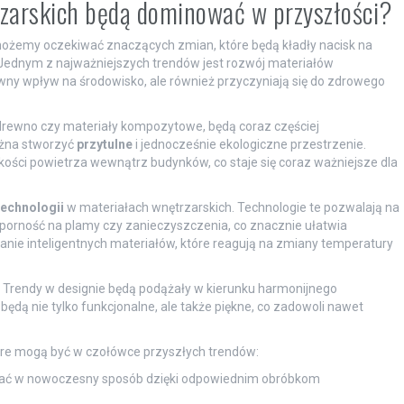
rzarskich będą dominować w przyszłości?
ożemy oczekiwać znaczących zmian, które będą kładły nacisk na
Jednym z najważniejszych trendów jest rozwój materiałów
tywny wpływ na środowisko, ale również przyczyniają się do zdrowego
 drewno czy materiały kompozytowe, będą coraz częściej
ożna stworzyć
przytulne
i jednocześnie ekologiczne przestrzenie.
kości powietrza wewnątrz budynków, co staje się coraz ważniejsze dla
echnologii
w materiałach wnętrzarskich. Technologie te pozwalają na
odporność na plamy czy zanieczyszczenia, co znacznie ułatwia
nie inteligentnych materiałów, które reagują na zmiany temperatury
. Trendy w designie będą podążały w kierunku harmonijnego
 będą nie tylko funkcjonalne, ale także piękne, co zadowoli nawet
óre mogą być w czołówce przyszłych trendów:
tać w nowoczesny sposób dzięki odpowiednim obróbkom