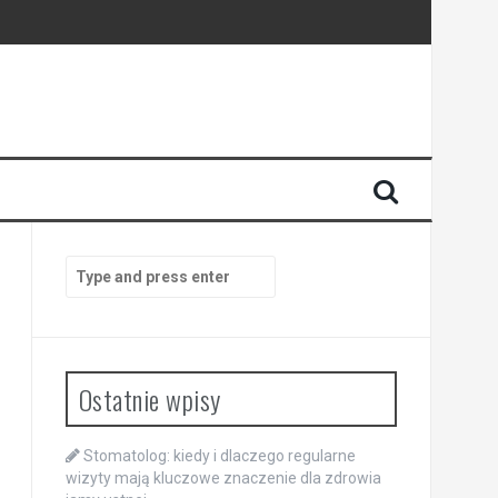
enia
anego
Search
for:
Ostatnie wpisy
Stomatolog: kiedy i dlaczego regularne
wizyty mają kluczowe znaczenie dla zdrowia