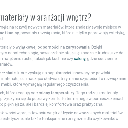
materiały w aranżacji wnętrz?
nęła na rozwój nowych materiałów, które znalazły swoje miejsce w
tne tkaniny
, powstały rozwiązania, które nie tylko poprawiają estetykę,
ch.
teriały o
wyjątkowej odporności na zarysowania
. Dzięki
m nanotechnologię, powierzchnie stają się znacznie trudniejsze do
 natężeniu ruchu, takich jak kuchnie czy
salony
, gdzie codzienne
riałów.
erzchnie
, które zyskują na popularności. Innowacyjne powłoki
 materiału, co znacząco ułatwia utrzymanie czystości. To rozwiązanie
i mebli, które wymagają regularnego czyszczenia.
ch, które reagują na
zmiany temperatury
. Tego rodzaju materiały
przyczynia się do poprawy komfortu termalnego w pomieszczeniach.
ko piękniejsza, ale i bardziej komfortowa oraz praktyczna.
ożliwości w projektowaniu wnętrz. Użycie nowoczesnych materiałów
ko estetyczne, ale także funkcjonalne i przyjazne dla użytkowników.