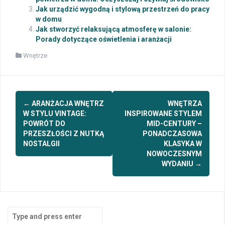
Jak urządzić wygodną i stylową przestrzeń do pracy
w domu
Jak stworzyć relaksującą atmosferę w salonie:
Porady dotyczące oświetlenia i aranżacji
Wnętrze
Post
←
ARANŻACJA WNĘTRZ
WNĘTRZA
navigation
W STYLU VINTAGE:
INSPIROWANE STYLEM
POWRÓT DO
MID-CENTURY –
PRZESZŁOŚCI Z NUTKĄ
PONADCZASOWA
NOSTALGII
KLASYKA W
NOWOCZESNYM
WYDANIU
→
Search
for: