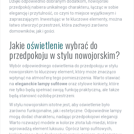
Dzięki odpowiednio dobranym dodatkom, nowojorski
przedpokój nabiera unikalnego charakteru, łącząc w sobie
elegancję i przytulność, co czyni to miejsce wyjątkowym i
zapraszającym. Inwestując w te kluczowe elementy, można
łatwo stworzyć przestrzeń, która zachwyci zarówno
domowników, jak i gości.
Jakie
oświetlenie
wybrać do
przedpokoju w stylu nowojorskim?
Wybór odpowiedniego oświetlenia do przedpokoju w stylu
nowojorskim to kluczowy element, który może znacząco
wpłynąć na atmosferę tego pomieszczenia. Warto stawiać
na
eleganckie lampy sufitowe
oraz stylowe kinkiety, które
nie tylko będą spełniać swoją funkcję praktyczną, ale także
będą stanowić ozdobę przestrzeni.
W stylu nowojorskim istotne jest, aby oświetlenie było
zarówno funkcjonalne, jak i estetyczne. Odpowiednie lampy
mogą dodać charakteru, nadając przedpokojowi elegancji.
Warto rozważyć modele w kolorze złota lub miedzi, które
wprowadzą element luksusu. Oprócz lamp sufitowych,