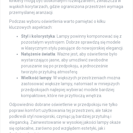
kinkiety mogą być doskonałym rozwiązaniem, zwłaszcza w
wąskich korytarzach, gdzie ograniczona przestrzeń wymaga
przemyślanej aranżacji.
Podczas wyboru oświetlenia warto pamiętać o kilku
kluczowych aspektach:
Styl i kolorystyka
: Lampy powinny komponować się z
pozostałym wystrojem. Dobrze sprawdzą się modele
w klasycznym stylu pasujące do nowojorskiej elegancji.
Natężenie światła
: Ważne jest, aby oświetlenie było
wystarczająco jasne, aby umożliwić swobodne
poruszanie się po przedpokoju, a jednocześnie
tworzyło przytulną atmosferę.
Wielkość lampy
: W większych przestrzeniach można
zastosować większe lampy, natomiast w mniejszych
przedpokojach najlepiej wybierać modele bardziej
kompaktowe, które nie przytłoczą wnętrza.
Odpowiednio dobrane oświetlenie w przedpokoju nie tylko
poprawi komfort użytkowania tej przestrzeni, ale także
podkreśli styl nowojorski, czyniąc ją bardziej przytulną i
elegancką. Zainwestowanie w wysokiej jakości lampy okaże
się opłacalne, zarówno pod względem estetyki, jak i