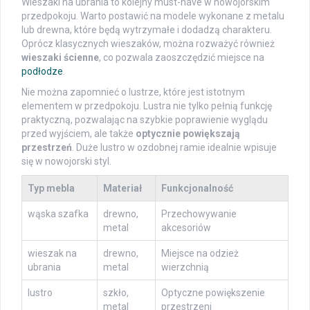
Wieszaki na ubrania to kolejny must-have w nowojorskim
przedpokoju. Warto postawić na modele wykonane z metalu
lub drewna, które będą wytrzymałe i dodadzą charakteru.
Oprócz klasycznych wieszaków, można rozważyć również
wieszaki ścienne
, co pozwala zaoszczędzić miejsce na
podłodze
.
Nie można zapomnieć o lustrze, które jest istotnym
elementem w przedpokoju. Lustra nie tylko pełnią funkcję
praktyczną, pozwalając na szybkie poprawienie wyglądu
przed wyjściem, ale także
optycznie powiększają
przestrzeń
. Duże lustro w ozdobnej ramie idealnie wpisuje
się w nowojorski styl.
Typ mebla
Materiał
Funkcjonalność
wąska szafka
drewno,
Przechowywanie
metal
akcesoriów
wieszak na
drewno,
Miejsce na odzież
ubrania
metal
wierzchnią
lustro
szkło,
Optyczne powiększenie
metal
przestrzeni