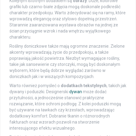
Kolejnym istotnym dodatkiem są
obrazy
. Duże, kolorowe
grafiki lub czarno-białe zdjęcia mogą doskonale podkreślić
charakter przedpokoju. Warto zdecydować się na ramy, które
wprowadzą elegancję oraz stylowo dopełnią przestrzeń.
Starannie zaaranżowana wystawa obrazów na jednej ze
ścian przyciągnie wzrok i nada wnętrzu wyjątkowego
charakteru.
Rośliny doniczkowe także mają ogromne znaczenie. Zielone
akcenty wprowadzają życie do przedpokoju, a także
poprawiają jakość powietrza. Niezbyt wymagające rośliny,
takie jak sansewierie czy storczyki, mogą być doskonałym
wyborem, które będą dobrze wyglądać zarówno w
doniczkach jak i w wiszących kompozycjach.
Warto również pomyśleć o
dodatkach tekstylnych
, takich jak
dywany i poduszki. Designerski
dywan
może dodać
przytulności, a jednocześnie stanowić praktyczne
rozwiązanie, które ochroni podłogę. Z kolei poduszki mogą
być używane na ławkach czy krzesłach, wprowadzając
dodatkowy komfort. Dobranie tkanin o różnorodnych
fakturach oraz wzorach pozwoli na stworzenie
interesującego efektu wizualnego.