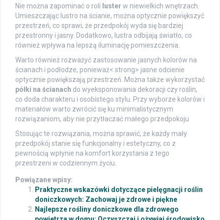
Nie można zapominać o roli
luster
w niewielkich wnętrzach.
Umieszczając lustro na ścianie, można optycznie powiększyć
przestrzeń, co sprawi, że przedpokój wyda się bardziej
przestronny i jasny. Dodatkowo, lustra odbijają światło, co
również wpływa na lepszą iluminację pomieszczenia.
Warto również rozważyć zastosowanie jasnych kolorów na
ścianach i podłodze, ponieważ< strong> jasne odcienie
optycznie powiększają przestrzeń. Można także wykorzystać
półki na ścianach
do wyeksponowania dekoracji czy roślin,
co doda charakteru i osobistego stylu. Przy wyborze kolorów i
materiałów warto zwrócić się ku minimalistycznym
rozwiązaniom, aby nie przytłaczać małego przedpokoju
Stosując te rozwiązania, można sprawić, że każdy mały
przedpokój stanie się funkcjonalny i estetyczny, co z
pewnością wpłynie na komfort korzystania z tego
przestrzeni w codziennym życiu.
Powiązane wpisy:
Praktyczne wskazówki dotyczące pielęgnacji roślin
doniczkowych: Zachowaj je zdrowe i piękne
Najlepsze rośliny doniczkowe dla zdrowego
powietrza w domu: Oczyszczaj i ożywiaj środowisko