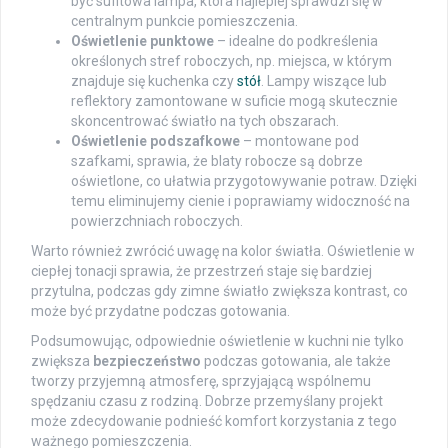
być sufitowa lampa, która najlepiej sprawdzi się w
centralnym punkcie pomieszczenia.
Oświetlenie punktowe
– idealne do podkreślenia
określonych stref roboczych, np. miejsca, w którym
znajduje się kuchenka czy
stół
. Lampy wiszące lub
reflektory zamontowane w suficie mogą skutecznie
skoncentrować światło na tych obszarach.
Oświetlenie podszafkowe
– montowane pod
szafkami, sprawia, że blaty robocze są dobrze
oświetlone, co ułatwia przygotowywanie potraw. Dzięki
temu eliminujemy cienie i poprawiamy widoczność na
powierzchniach roboczych.
Warto również zwrócić uwagę na kolor światła. Oświetlenie w
ciepłej tonacji sprawia, że przestrzeń staje się bardziej
przytulna, podczas gdy zimne światło zwiększa kontrast, co
może być przydatne podczas gotowania.
Podsumowując, odpowiednie oświetlenie w kuchni nie tylko
zwiększa
bezpieczeństwo
podczas gotowania, ale także
tworzy przyjemną atmosferę, sprzyjającą wspólnemu
spędzaniu czasu z rodziną. Dobrze przemyślany projekt
może zdecydowanie podnieść komfort korzystania z tego
ważnego pomieszczenia.