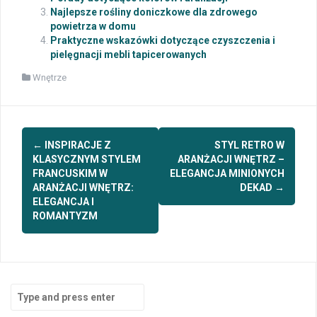
Najlepsze rośliny doniczkowe dla zdrowego
powietrza w domu
Praktyczne wskazówki dotyczące czyszczenia i
pielęgnacji mebli tapicerowanych
Wnętrze
Post
←
INSPIRACJE Z
STYL RETRO W
navigation
KLASYCZNYM STYLEM
ARANŻACJI WNĘTRZ –
FRANCUSKIM W
ELEGANCJA MINIONYCH
ARANŻACJI WNĘTRZ:
DEKAD
→
ELEGANCJA I
ROMANTYZM
Search
for: