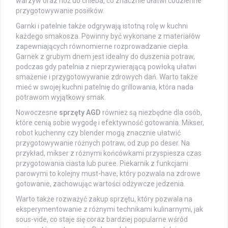
warzyw oraz nóż do chleba, co znacznie ułatwi codzienne
przygotowywanie posiłków.
Garnki i patelnie także odgrywają istotną rolę w kuchni
każdego smakosza. Powinny być wykonane z materiałów
zapewniających równomierne rozprowadzanie ciepła.
Garnek z grubym dnem jest idealny do duszenia potraw,
podczas gdy patelnia z nieprzywierającą powłoką ułatwi
smażenie i przygotowywanie zdrowych dań. Warto także
mieć w swojej kuchni patelnię do grillowania, która nada
potrawom wyjątkowy smak.
Nowoczesne
sprzęty AGD
również są niezbędne dla osób,
które cenią sobie wygodę i efektywność gotowania. Mikser,
robot kuchenny czy blender mogą znacznie ułatwić
przygotowywanie różnych potraw, od zup po deser. Na
przykład, mikser z różnymi końcówkami przyspiesza czas
przygotowania ciasta lub puree. Piekarnik z funkcjami
parowymi to kolejny must-have, który pozwala na zdrowe
gotowanie, zachowując wartości odżywcze jedzenia.
Warto także rozważyć zakup sprzętu, który pozwala na
eksperymentowanie z różnymi technikami kulinarnymi, jak
sous-vide, co staje się coraz bardziej popularne wśród