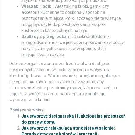
szybkim znalezieniu potrzebnych produktów.
Wieszaki i półki:
Wieszaki na kubki, garnki czy
akcesoria kuchenne to doskonały sposób na
oszczędzanie miejsca. Półki, szczególnie te wiszące,
mogą być użyte do przechowywania książek
kucharskich lub ozdobnych naczyń.
Szuflady z przegródkami:
Dzięki szufladom z
przegródkami możliwe jest uporządkowanie sztućców,
noży oraz innych akcesoriów w sposób, który
przyspiesza ich użycie.
Dobrze zorganizowana przestrzeń ułatwia dostęp do
niezbędnych akcesoriów, co bezpośrednio wpływa na
komfort gotowania. Warto również pamiętać o regularnym
przeglądaniu zawartości szafek oraz szuflad, aby
eliminować zbędne przedmioty i sprzątać przestrzeń, co
daje możliwość lepszego i bardziej funkcjonalnego
wykorzystania kuchni.
Powiązane wpisy:
Jak stworzyć designerską i funkcjonalną przestrzeń
do pracy w domu
Jak stworzyć relaksującą atmosferę w salonie:
Porady dotyczące kolorów i aranżacji