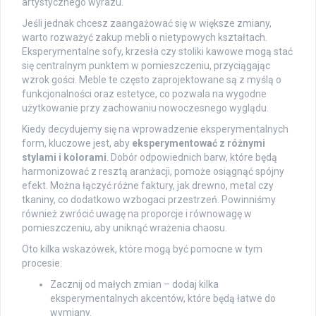
artystycznego wyrazu.
Jeśli jednak chcesz zaangażować się w większe zmiany,
warto rozważyć zakup mebli o nietypowych kształtach.
Eksperymentalne sofy, krzesła czy stoliki kawowe mogą stać
się centralnym punktem w pomieszczeniu, przyciągając
wzrok gości. Meble te często zaprojektowane są z myślą o
funkcjonalności oraz estetyce, co pozwala na wygodne
użytkowanie przy zachowaniu nowoczesnego wyglądu.
Kiedy decydujemy się na wprowadzenie eksperymentalnych
form, kluczowe jest, aby
eksperymentować z różnymi
stylami i kolorami
. Dobór odpowiednich barw, które będą
harmonizować z resztą aranżacji, pomoże osiągnąć spójny
efekt. Można łączyć różne faktury, jak drewno, metal czy
tkaniny, co dodatkowo wzbogaci przestrzeń. Powinniśmy
również zwrócić uwagę na proporcje i równowagę w
pomieszczeniu, aby uniknąć wrażenia chaosu.
Oto kilka wskazówek, które mogą być pomocne w tym
procesie:
Zacznij od małych zmian – dodaj kilka
eksperymentalnych akcentów, które będą łatwe do
wymiany.