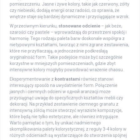
pomieszczeniu. Jasne i żywe kolory, takie jak czerwony, żółty
czy niebieski, dodają energii oraz radości, co sprawia, że
wnętrze staje się bardziej dynamiczne i przyciągające wzrok.
W przeciwnym kierunku,
stonowane odcienie
– jak beże,
szarości czy pastele – wprowadzają do przestrzeni spokój i
harmonię. Tego rodzaju paleta barw doskonale współgra z
nietypowymi kształtami, tworząc z nimi zgrane zestawienia,
które nie przytłaczają, a jednocześnie podkreślają
oryginalność form. Takie podejście może być szczególnie
korzystne w mniejszych pomieszczeniach, gdzie zbyt
intensywne kolory mogłyby powodować wrażenie chaosu.
Eksperymentowanie z
kontrastami
również stanowi
interesujący sposób na uwydatnienie form. Połączenie
jasnych i ciemnych odcieni w одной aranżacji może
przyciągnąć uwagę do specyficznych kształtów mebli czy
dekoracji. Na przykład zestawienie ciemnego granatu z
intensywną żółcią może stworzyć wyraziste kompozycje,
które będą nie tylko estetyczne, ale również intrygujące.
Warto pamiętać o tym, by unikać nadmiernego
skomplikowania palety kolorystycznej; z reguły 3-4 kolory w
różnych odcieniach są wystarczające do stworzenia spójnej