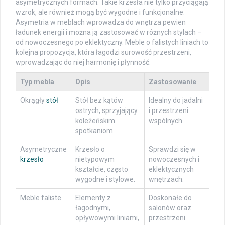
asymetrycznych formach. Takie krzesła nie tylko przyciągają
wzrok, ale również mogą być wygodne i funkcjonalne.
Asymetria w meblach wprowadza do wnętrza pewien
ładunek energii i można ją zastosować w różnych stylach –
od nowoczesnego po eklektyczny. Meble o falistych liniach to
kolejna propozycja, która łagodzi surowość przestrzeni,
wprowadzając do niej harmonię i płynność.
Typ mebla
Opis
Zastosowanie
Okrągły
stół
Stół bez kątów
Idealny do jadalni
ostrych, sprzyjający
i przestrzeni
koleżeńskim
wspólnych.
spotkaniom.
Asymetryczne
Krzesło o
Sprawdzi się w
krzesło
nietypowym
nowoczesnych i
kształcie, często
eklektycznych
wygodne i stylowe.
wnętrzach.
Meble faliste
Elementy z
Doskonałe do
łagodnymi,
salonów oraz
opływowymi liniami,
przestrzeni