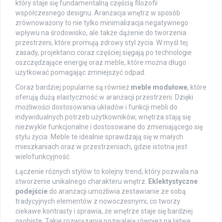
który staje się fundamentalną częścią filozofii
współczesnego designu. Aranżacja wnętrz w sposób
zrównoważony to nie tylko minimalizacja negatywnego
wpływu na środowisko, ale także dążenie do tworzenia
przestrzeni, które promują zdrowy styl życia. W myśl tej
zasady, projektanci coraz częściej sięgają po technologie
oszczędzające energię oraz meble, które można długo
użytkować pomagając zmniejszyć odpad.
Coraz bardziej popularne są również
meble modułowe
, które
oferują dużą elastyczność w aranżacji przestrzeni. Dzięki
możliwości dostosowania układów i funkcji mebli do
indywidualnych potrzeb użytkowników, wnętrza stają się
niezwykle funkcjonalne i dostosowane do zmieniającego się
stylu życia. Meble te idealnie sprawdzają się w małych
mieszkaniach oraz w przestrzeniach, gdzie istotna jest
wielofunkcyjność.
Łączenie różnych stylów to kolejny trend, który pozwala na
stworzenie unikalnego charakteru wnętrz.
Eklektystyczne
podejście
do aranżacji umożliwia zestawianie ze sobą
tradycyjnych elementów z nowoczesnymi, co tworzy
ciekawe kontrasty i sprawia, że wnętrze staje się bardziej
osobiste. Takie rozwiązania pozwalają również na łatwe