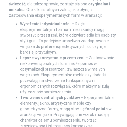
świeżość
, ale także sprawia, że staje się ona
oryginalna
i
unikalna
. Oto kilka istotnych zalet, jakie płyną z
zastosowania eksperymentalnych form w aranżacji:
Wyrażenie indywidualności
– Dzięki
eksperymentalnym formom mieszkańcy mogą
stworzyć przestrzeń, która odzwierciedla ich osobisty
styl i gust. To podejście umożliwia zaadaptowanie
wnętrza do preferencji estetycznych, co czyni je
bardziej przytulnym.
Lepsze wykorzystanie przestrzeni
– Zastosowanie
niekonwencjonalnych form może pomóc w
optymalizacji przestrzeni, zwłaszcza w małych
wnętrzach. Eksperymentalne meble czy dodatki
pozwalają na stworzenie funkcjonalnych i
ergonomicznych rozwiązań, które maksymalizują
użyteczność pomieszczenia.
Tworzenie centralnych punktów
– Experymentalne
elementy, jak np. artystyczne meble czy
geometryczne formy, mogą stać się
focal points
w
aranżacji wnętrza. Przyciągają one wzrok i nadają
charakter całemu pomieszczeniu, tworząc
zróżnicowaną i interesującą kompozycję.