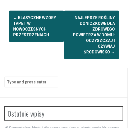
Post
←
KLASYCZNE WZORY
NAJLEPSZE ROŚLINY
navigation
TAPET W
DONICZKOWE DLA
NOWOCZESNYCH
ZDROWEGO
PRZESTRZENIACH
POWIETRZA W DOMU:
OCZYSZCZAJ I
OŻYWIAJ
ŚRODOWISKO
→
Search
for:
Ostatnie wpisy