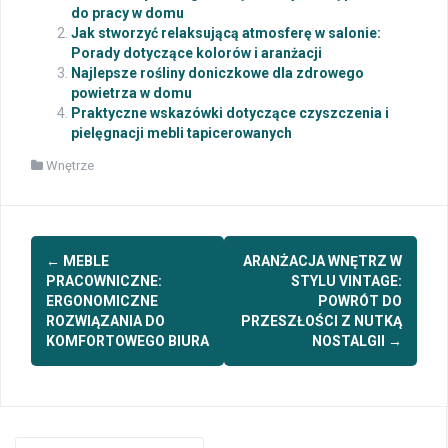
do pracy w domu
Jak stworzyć relaksującą atmosferę w salonie:
Porady dotyczące kolorów i aranżacji
Najlepsze rośliny doniczkowe dla zdrowego
powietrza w domu
Praktyczne wskazówki dotyczące czyszczenia i
pielęgnacji mebli tapicerowanych
Wnętrze
Post
←
MEBLE
ARANŻACJA WNĘTRZ W
navigation
PRACOWNICZNE:
STYLU VINTAGE:
ERGONOMICZNE
POWRÓT DO
ROZWIĄZANIA DO
PRZESZŁOŚCI Z NUTKĄ
KOMFORTOWEGO BIURA
NOSTALGII
→
Search