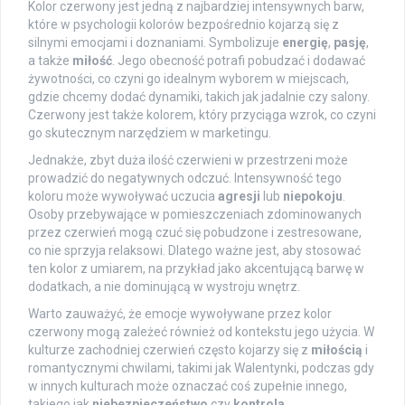
Kolor czerwony jest jedną z najbardziej intensywnych barw,
które w psychologii kolorów bezpośrednio kojarzą się z
silnymi emocjami i doznaniami. Symbolizuje
energię
,
pasję
,
a także
miłość
. Jego obecność potrafi pobudzać i dodawać
żywotności, co czyni go idealnym wyborem w miejscach,
gdzie chcemy dodać dynamiki, takich jak jadalnie czy salony.
Czerwony jest także kolorem, który przyciąga wzrok, co czyni
go skutecznym narzędziem w marketingu.
Jednakże, zbyt duża ilość czerwieni w przestrzeni może
prowadzić do negatywnych odczuć. Intensywność tego
koloru może wywoływać uczucia
agresji
lub
niepokoju
.
Osoby przebywające w pomieszczeniach zdominowanych
przez czerwień mogą czuć się pobudzone i zestresowane,
co nie sprzyja relaksowi. Dlatego ważne jest, aby stosować
ten kolor z umiarem, na przykład jako akcentującą barwę w
dodatkach, a nie dominującą w wystroju wnętrz.
Warto zauważyć, że emocje wywoływane przez kolor
czerwony mogą zależeć również od kontekstu jego użycia. W
kulturze zachodniej czerwień często kojarzy się z
miłością
i
romantycznymi chwilami, takimi jak Walentynki, podczas gdy
w innych kulturach może oznaczać coś zupełnie innego,
takiego jak
niebezpieczeństwo
czy
kontrola
.