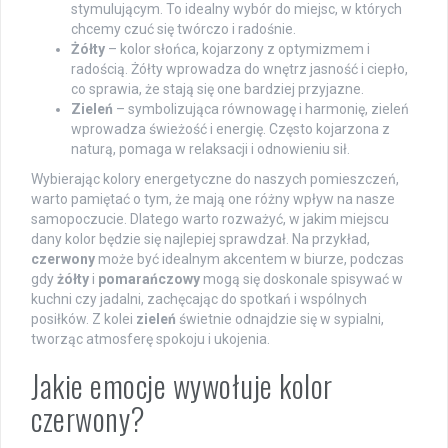
stymulującym. To idealny wybór do miejsc, w których
chcemy czuć się twórczo i radośnie.
Żółty
– kolor słońca, kojarzony z optymizmem i
radością. Żółty wprowadza do wnętrz jasność i ciepło,
co sprawia, że stają się one bardziej przyjazne.
Zieleń
– symbolizująca równowagę i harmonię, zieleń
wprowadza świeżość i energię. Często kojarzona z
naturą, pomaga w relaksacji i odnowieniu sił.
Wybierając kolory energetyczne do naszych pomieszczeń,
warto pamiętać o tym, że mają one różny wpływ na nasze
samopoczucie. Dlatego warto rozważyć, w jakim miejscu
dany kolor będzie się najlepiej sprawdzał. Na przykład,
czerwony
może być idealnym akcentem w biurze, podczas
gdy
żółty
i
pomarańczowy
mogą się doskonale spisywać w
kuchni czy jadalni, zachęcając do spotkań i wspólnych
posiłków. Z kolei
zieleń
świetnie odnajdzie się w sypialni,
tworząc atmosferę spokoju i ukojenia.
Jakie emocje wywołuje kolor
czerwony?