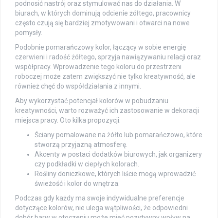
podnosić nastrój oraz stymulować nas do działania. W
biurach, w których dominują odcienie żółtego, pracownicy
często czują się bardziej zmotywowani i otwarci na nowe
pomysły.
Podobnie pomarańczowy kolor, łączący w sobie energię
czerwieni i radość żółtego, sprzyja nawiązywaniu relacji oraz
współpracy. Wprowadzenie tego koloru do przestrzeni
roboczej może zatem zwiększyć nie tylko kreatywność, ale
również chęć do współdziałania z innymi.
Aby wykorzystać potencjał kolorów w pobudzaniu
kreatywności, warto rozważyć ich zastosowanie w dekoracji
miejsca pracy. Oto kilka propozycji:
Ściany pomalowane na żółto lub pomarańczowo, które
stworzą przyjazną atmosferę.
Akcenty w postaci dodatków biurowych, jak organizery
czy podkładki w ciepłych kolorach.
Rośliny doniczkowe, których liście mogą wprowadzić
świeżość i kolor do wnętrza.
Podczas gdy każdy ma swoje indywidualne preferencje
dotyczące kolorów, nie ulega wątpliwości, że odpowiedni
dobór barw w otoczeniu może mieć pozytywny wpływ na