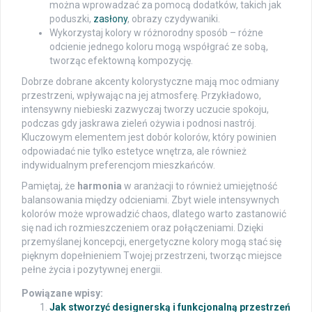
można wprowadzać za pomocą dodatków, takich jak
poduszki,
zasłony
, obrazy czydywaniki.
Wykorzystaj kolory w różnorodny sposób – różne
odcienie jednego koloru mogą współgrać ze sobą,
tworząc efektowną kompozycję.
Dobrze dobrane akcenty kolorystyczne mają moc odmiany
przestrzeni, wpływając na jej atmosferę. Przykładowo,
intensywny niebieski zazwyczaj tworzy uczucie spokoju,
podczas gdy jaskrawa zieleń ożywia i podnosi nastrój.
Kluczowym elementem jest dobór kolorów, który powinien
odpowiadać nie tylko estetyce wnętrza, ale również
indywidualnym preferencjom mieszkańców.
Pamiętaj, że
harmonia
w aranżacji to również umiejętność
balansowania między odcieniami. Zbyt wiele intensywnych
kolorów może wprowadzić chaos, dlatego warto zastanowić
się nad ich rozmieszczeniem oraz połączeniami. Dzięki
przemyślanej koncepcji, energetyczne kolory mogą stać się
pięknym dopełnieniem Twojej przestrzeni, tworząc miejsce
pełne życia i pozytywnej energii.
Powiązane wpisy:
Jak stworzyć designerską i funkcjonalną przestrzeń