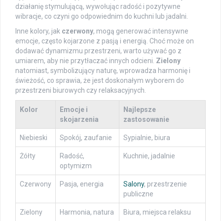
działanię stymulującą, wywołując radość i pozytywne
wibracje, co czyni go odpowiednim do kuchni lub jadalni.
Inne kolory, jak
czerwony
, mogą generować intensywne
emocje, często kojarzone z pasją i energią. Choć może on
dodawać dynamizmu przestrzeni, warto używać go z
umiarem, aby nie przytłaczać innych odcieni.
Zielony
natomiast, symbolizujący naturę, wprowadza harmonię i
świeżość, co sprawia, że jest doskonałym wyborem do
przestrzeni biurowych czy relaksacyjnych.
Kolor
Emocje i
Najlepsze
skojarzenia
zastosowanie
Niebieski
Spokój, zaufanie
Sypialnie, biura
Żółty
Radość,
Kuchnie, jadalnie
optymizm
Czerwony
Pasja, energia
Salony
, przestrzenie
publiczne
Zielony
Harmonia, natura
Biura, miejsca relaksu