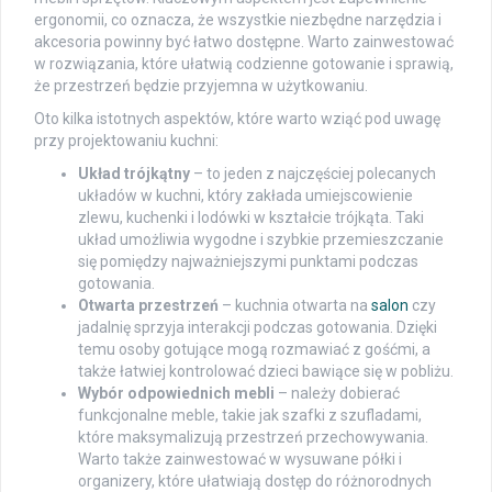
ergonomii, co oznacza, że wszystkie niezbędne narzędzia i
akcesoria powinny być łatwo dostępne. Warto zainwestować
w rozwiązania, które ułatwią codzienne gotowanie i sprawią,
że przestrzeń będzie przyjemna w użytkowaniu.
Oto kilka istotnych aspektów, które warto wziąć pod uwagę
przy projektowaniu kuchni:
Układ trójkątny
– to jeden z najczęściej polecanych
układów w kuchni, który zakłada umiejscowienie
zlewu, kuchenki i lodówki w kształcie trójkąta. Taki
układ umożliwia wygodne i szybkie przemieszczanie
się pomiędzy najważniejszymi punktami podczas
gotowania.
Otwarta przestrzeń
– kuchnia otwarta na
salon
czy
jadalnię sprzyja interakcji podczas gotowania. Dzięki
temu osoby gotujące mogą rozmawiać z gośćmi, a
także łatwiej kontrolować dzieci bawiące się w pobliżu.
Wybór odpowiednich mebli
– należy dobierać
funkcjonalne meble, takie jak szafki z szufladami,
które maksymalizują przestrzeń przechowywania.
Warto także zainwestować w wysuwane półki i
organizery, które ułatwiają dostęp do różnorodnych