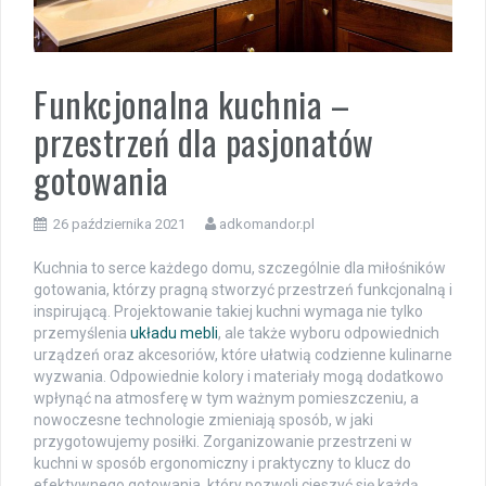
Funkcjonalna kuchnia –
przestrzeń dla pasjonatów
gotowania
26 października 2021
adkomandor.pl
Kuchnia to serce każdego domu, szczególnie dla miłośników
gotowania, którzy pragną stworzyć przestrzeń funkcjonalną i
inspirującą. Projektowanie takiej kuchni wymaga nie tylko
przemyślenia
układu mebli
, ale także wyboru odpowiednich
urządzeń oraz akcesoriów, które ułatwią codzienne kulinarne
wyzwania. Odpowiednie kolory i materiały mogą dodatkowo
wpłynąć na atmosferę w tym ważnym pomieszczeniu, a
nowoczesne technologie zmieniają sposób, w jaki
przygotowujemy posiłki. Zorganizowanie przestrzeni w
kuchni w sposób ergonomiczny i praktyczny to klucz do
efektywnego gotowania, który pozwoli cieszyć się każdą