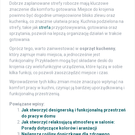
Dobrze zaplanowane strefy robocze mają kluczowe
znaczenie dla komfortu gotowania. Miejsce do krojenia
powinno być dogodnie umiejscowione blisko zlewu oraz
kuchenką, co znacznie ułatwia pracę. Kuchnia podzielona na
strefy, takie jak
strefa
przygotowywania, gotowania oraz
sprzątania, pozwoli na lepszą organizację działań w trakcie
gotowania.
Oprócz tego, warto zainwestować w
osprzęt kuchenny
,
który zajmuje mało miejsca, a jednocześnie jest
funkcjonalny. Przykładem mogą być składane deski do
krojenia czy wielofunkcyjne urządzenia, które łączą w sobie
kilka funkcji, co pozwoli zaoszczędzić miejsce i czas.
Wprowadzenie tych kilku zmian może znacząco wpłynąć na
komfort pracy w kuchni, czyniąc ją bardziej uporządkowaną i
funkcjonalną przestrzenią.
Powiązane wpisy:
Jak stworzyć designerską i funkcjonalną przestrzeń
do pracy w domu
Jak stworzyć relaksującą atmosferę w salonie:
Porady dotyczące kolorów i aranżacji
Najlepsze rośliny doniczkowe dla zdrowego