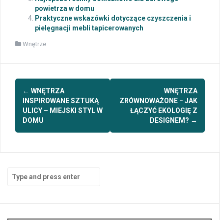
powietrza w domu
Praktyczne wskazówki dotyczące czyszczenia i
pielęgnacji mebli tapicerowanych
Wnętrze
Post
←
WNĘTRZA
WNĘTRZA
navigation
INSPIROWANE SZTUKĄ
ZRÓWNOWAŻONE − JAK
ULICY – MIEJSKI STYL W
ŁĄCZYĆ EKOLOGIĘ Z
DOMU
DESIGNEM?
→
Search
for: