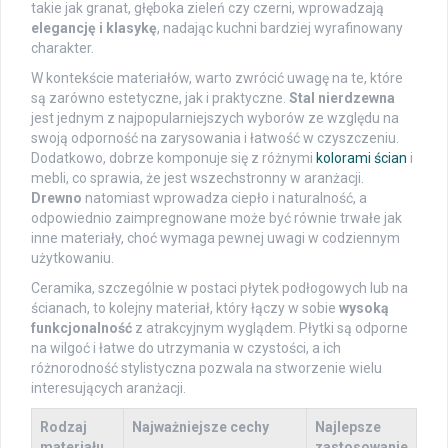
takie jak granat, głęboka zieleń czy czerni, wprowadzają
elegancję i klasykę
, nadając kuchni bardziej wyrafinowany
charakter.
W kontekście materiałów, warto zwrócić uwagę na te, które
są zarówno estetyczne, jak i praktyczne.
Stal nierdzewna
jest jednym z najpopularniejszych wyborów ze względu na
swoją odporność na zarysowania i łatwość w czyszczeniu.
Dodatkowo, dobrze komponuje się z różnymi
kolorami ścian
i
mebli, co sprawia, że jest wszechstronny w aranżacji.
Drewno
natomiast wprowadza ciepło i naturalność, a
odpowiednio zaimpregnowane może być równie trwałe jak
inne materiały, choć wymaga pewnej uwagi w codziennym
użytkowaniu.
Ceramika, szczególnie w postaci płytek podłogowych lub na
ścianach, to kolejny materiał, który łączy w sobie
wysoką
funkcjonalność
z atrakcyjnym wyglądem. Płytki są odporne
na wilgoć i łatwe do utrzymania w czystości, a ich
różnorodność stylistyczna pozwala na stworzenie wielu
interesujących aranżacji.
Rodzaj
Najważniejsze cechy
Najlepsze
materiału
zastosowanie