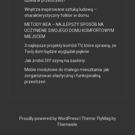
dzieła w przestrzeni?
Wnętrza inspirowane sztuką ludową –
charakterystyczny folklor w domu
METODY IKEA – NAJLEPSZY SPOSÓB NA
UCZYNIENIE SWOJEGO DOMU KOMFORTOWYM
MIEJSCEM
3 najlepsze projekty komód TV, które sprawią, że
Twój dom będzie wyglądał pięknie
Jak zrobić DIY szynę na zasłony
Meble modułowe do małego mieszkania: jak
zorganizować elastyczną i funkcjonalną
przestrzeń
Proudly powered by WordPress
|
Theme:
FlyMag
by
Themeisle.