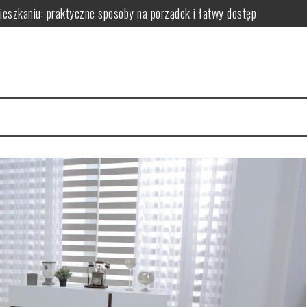
zkaniu: praktyczne sposoby na porządek i łatwy dostęp
niu: praktyczne sposoby na wykorzystanie ścian bez efektu zagrac
m: jak wybrać i zamontować funkcjonalną przegrodę ze szkła hartow
edy dodają przestrzeni, a kiedy mogą przeszkadzać?
erce – praktyczne porady wyboru, montażu i aranżacji przestrzeni
izyty mają kluczowe znaczenie dla zdrowia jamy ustnej