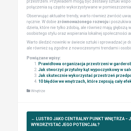
przestrzeni. Przykładem mogą być zestawy sztuki wspó
połączenia są często wykorzystywane w pomieszczeniach
Obserwując aktualne trendy, warto również zwrócić uwa
ręcznie. W dobie
zrównoważonego rozwoju
i poszukiwa
dzieła, które nie tylko zdobią, ale również mają głębsz
osobistego stylu oraz wspierania lokalnej społeczności a
Warto śledzić nowinki w świecie sztuki i sprowadzać je do
ale również są zgodne z nowoczesnymi trendami i osob
Powiązane wpisy:
Prawidłowa organizacja przestrzeni w gardero
Jak stworzyć przytulny kąt wypoczynkowy w sal
Jak skutecznie wykorzystać przestrzeń przedpo
10 błędów we wnętrzach, które zepsują cały efek
Wnętrze
Post
←
LUSTRO JAKO CENTRALNY PUNKT WNĘTRZA − 
navigation
WYKORZYSTAĆ JEGO POTENCJAŁ?