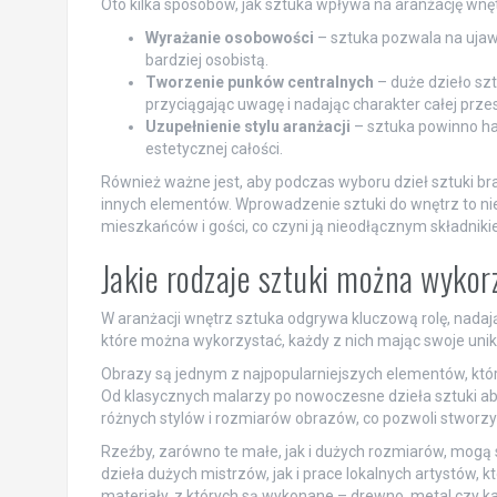
Oto kilka sposobów, jak sztuka wpływa na aranżację wnęt
Wyrażanie osobowości
– sztuka pozwala na ujaw
bardziej osobistą.
Tworzenie punków centralnych
– duże dzieło sz
przyciągając uwagę i nadając charakter całej przes
Uzupełnienie stylu aranżacji
– sztuka powinno ha
estetycznej całości.
Również ważne jest, aby podczas wyboru dzieł sztuki br
innych elementów. Wprowadzenie sztuki do wnętrz to nie
mieszkańców i gości, co czyni ją nieodłącznym składniki
Jakie rodzaje sztuki można wykor
W aranżacji wnętrz sztuka odgrywa kluczową rolę, nadając
które można wykorzystać, każdy z nich mając swoje unika
Obrazy są jednym z najpopularniejszych elementów, k
Od klasycznych malarzy po nowoczesne dzieła sztuki ab
różnych stylów i rozmiarów obrazów, co pozwoli stworzyć
Rzeźby, zarówno te małe, jak i dużych rozmiarów, mogą
dzieła dużych mistrzów, jak i prace lokalnych artystów,
materiały, z których są wykonane – drewno, metal czy k