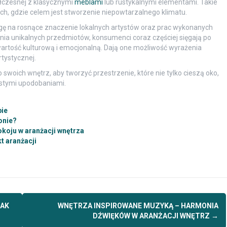
łczesnej z klasycznymi
meblami
lub rustykalnymi elementami. Takie
, gdzie celem jest stworzenie niepowtarzalnego klimatu.
gę na rosnące znaczenie lokalnych artystów oraz prac wykonanych
nia unikalnych przedmiotów, konsumenci coraz częściej sięgają po
ą wartość kulturową i emocjonalną. Dają one możliwość wyrażenia
rtystycznej.
 swoich wnętrz, aby tworzyć przestrzenie, które nie tylko cieszą oko,
istymi upodobaniami.
bie
onie?
koju w aranżacji wnętrza
t aranżacji
JAK
WNĘTRZA INSPIROWANE MUZYKĄ – HARMONIA
DŹWIĘKÓW W ARANŻACJI WNĘTRZ
→