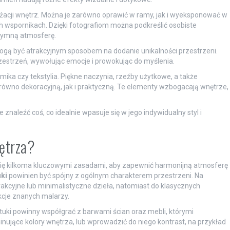
żacji wnętrz. Można je zarówno oprawić w ramy, jak i wyeksponować w
 wspornikach. Dzięki fotografiom można podkreślić osobiste
ntymną atmosferę.
 mogą być atrakcyjnym sposobem na dodanie unikalności przestrzeni.
estrzeń, wywołując emocje i prowokując do myślenia.
mika czy tekstylia. Piękne naczynia, rzeźby użytkowe, a także
ówno dekoracyjną, jak i praktyczną. Te elementy wzbogacają wnętrze,
znaleźć coś, co idealnie wpasuje się w jego indywidualny styl i
ętrza?
się kilkoma kluczowymi zasadami, aby zapewnić harmonijną atmosferę
uki
powinien być spójny z ogólnym charakterem przestrzeni. Na
akcyjne lub minimalistyczne dzieła, natomiast do klasycznych
kcje znanych malarzy.
ztuki powinny współgrać z barwami ścian oraz mebli, którymi
nujące kolory wnętrza, lub wprowadzić do niego kontrast, na przykład