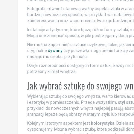
Fotografie również stanowią ważny aspekt sztuki w aran
bardziej nowoczesny sposób, na przykład na metalowych
zainteresowania oraz wspomnienia, tworząc bardziej i
Instalacje artystyczne, które łączą różne formy sztuki,
Mogą one zmieniać sposób, w jaki postrzegamy daną prz
Nie można zapomnieć o sztuce użytkowej, takiej jak cera
oryginalne
dywany
czy poszewki mogą pełnić funkcję zar
nadając mu ciepła i przytulności.
Dzięki różnorodności dostępnych form sztuki, każdy może 
potrzebny klimat wnętrza.
Jak wybrać sztukę do swojego wn
Wybierając sztukę do swojego wnętrza, warto kierować 
i estetykę w pomieszczeniu. Przede wszystkim,
styl szt
przykład, do nowoczesnych wnętrz najlepiej pasują abstr
aranżacji lepsze będą obrazy w starym stylu lub reprodu
Kolejnym istotnym aspektem jest
kolorystyka
. Dzieła s
dysponujemy. Można wybrać sztukę, która podkreśli domi