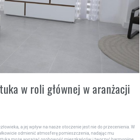
ztuka w roli głównej w aranżacji
złowieka, a jej wpływ na nasze otoczenie jest nie do przecenienia. W
 całkowicie odmienić atmosferę pomieszczenia, nadając mu
, sztuka może wyrażać osobowość mieszkańców i tworzyć harmonijne