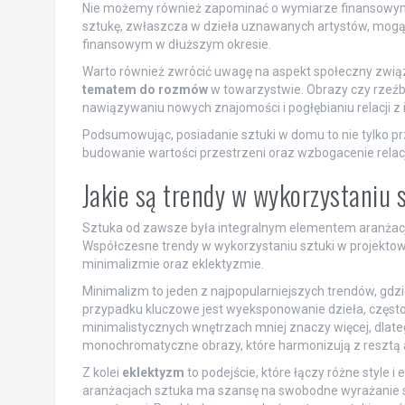
Nie możemy również zapominać o wymiarze finansowym
sztukę, zwłaszcza w dzieła uznawanych artystów, mogą o
finansowym w dłuższym okresie.
Warto również zwrócić uwagę na aspekt społeczny związ
tematem do rozmów
w towarzystwie. Obrazy czy rzeźb
nawiązywaniu nowych znajomości i pogłębianiu relacji z 
Podsumowując, posiadanie sztuki w domu to nie tylko p
budowanie wartości przestrzeni oraz wzbogacenie relacj
Jakie są trendy w wykorzystaniu 
Sztuka od zawsze była integralnym elementem aranżacji wn
Współczesne trendy w wykorzystaniu sztuki w projektowa
minimalizmie oraz eklektyzmie.
Minimalizm to jeden z najpopularniejszych trendów, gdz
przypadku kluczowe jest wyeksponowanie dzieła, często
minimalistycznych wnętrzach mniej znaczy więcej, dlate
monochromatyczne obrazy, które harmonizują z resztą ar
Z kolei
eklektyzm
to podejście, które łączy różne style i
aranżacjach sztuka ma szansę na swobodne wyrażanie s