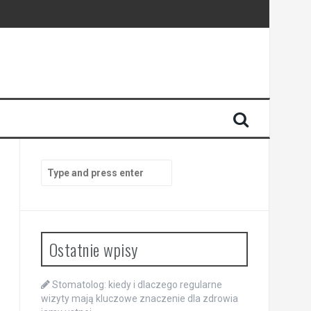
enia
anego
Search
for:
Ostatnie wpisy
Stomatolog: kiedy i dlaczego regularne
wizyty mają kluczowe znaczenie dla zdrowia