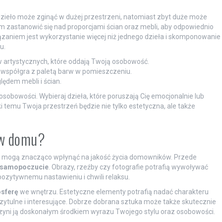
zieło może zginąć w dużej przestrzeni, natomiast zbyt duże może
zastanowić się nad proporcjami ścian oraz mebli, aby odpowiednio
ązaniem jest wykorzystanie więcej niż jednego dzieła i skomponowanie
u.
 artystycznych, które oddają Twoją osobowość.
a współgra z paletą barw w pomieszczeniu.
lędem mebli i ścian.
sobowości. Wybieraj dzieła, które poruszają Cię emocjonalnie lub
 temu Twoja przestrzeń będzie nie tylko estetyczna, ale także
i w domu?
re mogą znacząco wpłynąć na jakość życia domowników. Przede
samopoczucie
. Obrazy, rzeźby czy fotografie potrafią wywoływać
 pozytywnemu nastawieniu i chwili relaksu.
osferę
we wnętrzu. Estetyczne elementy potrafią nadać charakteru
rzytulne i interesujące. Dobrze dobrana sztuka może także skutecznie
czyni ją doskonałym środkiem wyrazu Twojego stylu oraz osobowości.