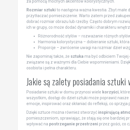
za pomocą mocnych akcentów kolorystycznych.
Rozmiar sztuki
to następna ważna kwestia. Zbyt małe d
przytłaczać pomieszczenie. Warto zatem przed zakupem 
dobrać rozmiar obrazu lub rzeźby. Często dobrym rozwi
ich w grupy, co może dodać dynamiki i charakteru wnętrz
Różnorodność stylów – rozważanie różnych stylów
Harmonia kolorystyczna – dobieranie sztuki, któr
Proporcje – zwrócenie uwagi na rozmiar dzieł wzg
Nie zapominaj także, że
sztuka
ma być odbiciem Twojej o
związane są z ważnymi dla Ciebie wspomnieniami. Dzięki
osobista i pełna charakteru.
Jakie są zalety posiadania sztuk
Posiadanie sztuki w domu przynosi wiele
korzyści
, któ
wszystkim, dostęp do dzieł sztuki może poprawić nasze
emocje, inspirować oraz skłaniać do refleksji, co sprzyja
Dzięki sztuce można również stworzyć
inspirującą atm
pomieszczeniom, sprawiając, że stają się one bardziej p
wpływać na
postrzeganie przestrzeni
przez gości, co 