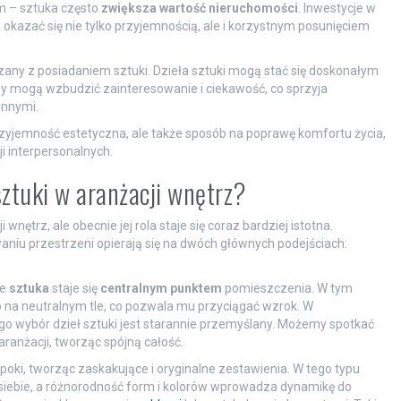
 – sztuka często
zwiększa wartość nieruchomości
. Inwestycje w
kazać się nie tylko przyjemnością, ale i korzystnym posunięciem
any z posiadaniem sztuki. Dzieła sztuki mogą stać się doskonałym
y mogą wzbudzić zainteresowanie i ciekawość, co sprzyja
innymi.
rzyjemność estetyczna, ale także sposób na poprawę komfortu życia,
i interpersonalnych.
sztuki w aranżacji wnętrz?
ętrz, ale obecnie jej rola staje się coraz bardziej istotna.
niu przestrzeni opierają się na dwóch głównych podejściach:
ie
sztuka
staje się
centralnym punktem
pomieszczenia. W tym
 na neutralnym tle, co pozwala mu przyciągać wzrok. W
go wybór dzieł sztuki jest starannie przemyślany. Możemy spotkać
anżacji, tworząc spójną całość.
 epoki, tworząc zaskakujące i oryginalne zestawienia. W tego typu
iebie, a różnorodność form i kolorów wprowadza dynamikę do