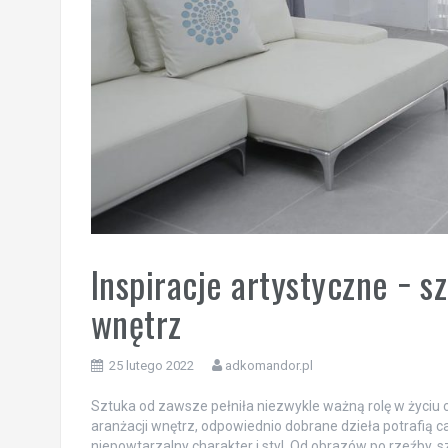
Inspiracje artystyczne − s
wnętrz
25 lutego 2022
adkomandor.pl
Sztuka od zawsze pełniła niezwykle ważną rolę w życiu c
aranżacji wnętrz, odpowiednio dobrane dzieła potrafią
niepowtarzalny charakter i styl. Od obrazów po rzeźby