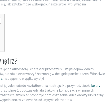
 się, jak sztuka może wzbogacić nasze życie i wpływać na
wnętrz?
ając na atmosferę i charakter przestrzeni. Dzięki odpowiednim
w, ale również stworzyć harmonię w designie pomieszczeń. Właściwie
ze
, nadając mu wyjątkowy styl.
 jej zdolność do kształtowania nastroju. Na przykład, ciepłe
kolory
rzytulność, podczas gdy abstrakcyjne kompozycje w zimnych
trafi także zmieniać proporcje pomieszczenia; duże obrazy lub rzeźby
j wypełniona, w zależności od użytych elementów.