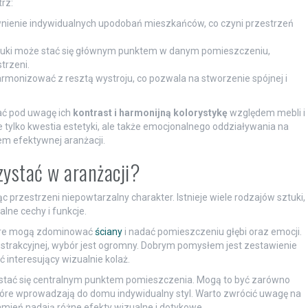
rz:
nienie indywidualnych upodobań mieszkańców, co czyni przestrzeń
tuki może stać się głównym punktem w danym pomieszczeniu,
trzeni.
rmonizować z resztą wystroju, co pozwala na stworzenie spójnej i
ać pod uwagę ich
kontrast i harmonijną kolorystykę
względem mebli i
 tylko kwestia estetyki, ale także emocjonalnego oddziaływania na
em efektywnej aranżacji.
zystać w aranżacji?
 przestrzeni niepowtarzalny charakter. Istnieje wiele rodzajów sztuki,
lne cechy i funkcje.
tóre mogą zdominować
ściany
i nadać pomieszczeniu głębi oraz emocji.
strakcyjnej, wybór jest ogromny. Dobrym pomysłem jest zestawienie
 interesujący wizualnie kolaż.
 stać się centralnym punktem pomieszczenia. Mogą to być zarówno
 które wprowadzają do domu indywidualny styl. Warto zwrócić uwagę na
amień nadają różne efekty wizualne i dotykowe.