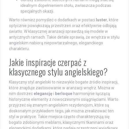
idealnym dopełnieniem stołu, zwłaszcza podczas
specjalnych okazji.
Warto również pomyśleć o dodatkach w postaci
luster
, które
optycznie powiększają przestrzeń oraz efektywnie odbijają
światło. W klasycznej aranżacji sprawdzą się modele w
antycznych ramach. Takie detale sprawią, że wnętrza w stylu
angielskim nabiorą niepowtarzalnego, eleganckiego
charakteru.
Jakie inspiracje czerpać z
klasycznego stylu angielskiego?
Klasyczny styl angielski to niezwykle bogate źródło inspiracji,
które znajduje zastosowanie w aranżacji wnętrz. Można w
nim dostrzec
elegancję
i
berloque
harmonijnie łączącą
historyczne elementy z nowoczesnymi osiągnięciami. Warto
przyjrzeć się znanym angielskim rezydencjom, które są
doskonałym przykładem tego, jak można zrealizować ten
styl w praktyce. Takie miejsca często charakteryzują się
bogato zdobionymi meblami, klasycznymi tkaninami oraz
eleganckimi dodatkami, które nadają przestrzeni wyjątkowy