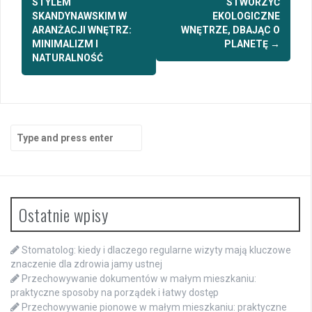
STYLEM
STWORZYĆ
SKANDYNAWSKIM W
EKOLOGICZNE
ARANŻACJI WNĘTRZ:
WNĘTRZE, DBAJĄC O
MINIMALIZM I
PLANETĘ
→
NATURALNOŚĆ
Search
for:
Ostatnie wpisy
Stomatolog: kiedy i dlaczego regularne wizyty mają kluczowe
znaczenie dla zdrowia jamy ustnej
Przechowywanie dokumentów w małym mieszkaniu:
praktyczne sposoby na porządek i łatwy dostęp
Przechowywanie pionowe w małym mieszkaniu: praktyczne