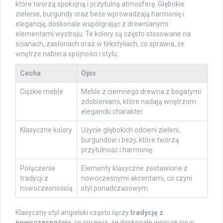
które tworzą spokojną i przytulną atmosferę. Głębokie
zielenie, burgundy oraz beże wprowadzają harmonię i
elegancję, doskonale współgrając z drewnianymi
elementami wystroju. Te kolory są często stosowane na
ścianach, zasłonach oraz w tekstyliach, co sprawia, że
wnętrze nabiera spójności i stylu.
Cecha
Opis
Ciężkie meble
Meble z ciemnego drewna z bogatymi
zdobieniami, które nadają wnętrzom
elegancki charakter.
Klasyczne kolory
Użycie głębokich odcieni zieleni,
burgundów i beży, które tworzą
przytulność i harmonię.
Połączenie
Elementy klasyczne zestawione z
tradycji z
nowoczesnymi akcentami, co czyni
nowoczesnością
styl ponadczasowym.
Klasyczny styl angielski często łączy
tradycję z
nowoczesnością
, co sprawia, że doskonale wpisuje się w