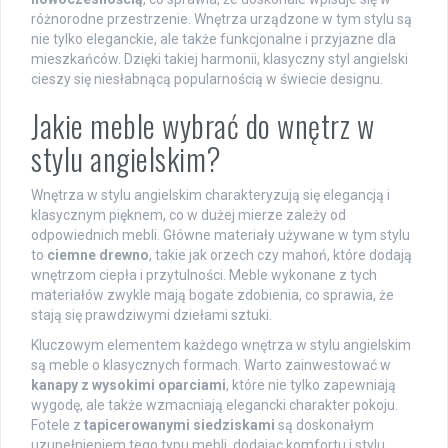
różnorodne przestrzenie. Wnętrza urządzone w tym stylu są
nie tylko eleganckie, ale także funkcjonalne i przyjazne dla
mieszkańców. Dzięki takiej harmonii, klasyczny styl angielski
cieszy się niesłabnącą popularnością w świecie designu.
Jakie meble wybrać do wnętrz w
stylu angielskim?
Wnętrza w stylu angielskim charakteryzują się elegancją i
klasycznym pięknem, co w dużej mierze zależy od
odpowiednich mebli. Główne materiały używane w tym stylu
to
ciemne drewno
, takie jak orzech czy mahoń, które dodają
wnętrzom ciepła i przytulności. Meble wykonane z tych
materiałów zwykle mają bogate zdobienia, co sprawia, że
stają się prawdziwymi dziełami sztuki.
Kluczowym elementem każdego wnętrza w stylu angielskim
są meble o klasycznych formach. Warto zainwestować w
kanapy z wysokimi oparciami
, które nie tylko zapewniają
wygodę, ale także wzmacniają elegancki charakter pokoju.
Fotele z
tapicerowanymi siedziskami
są doskonałym
uzupełnieniem tego typu mebli, dodając komfortu i stylu.