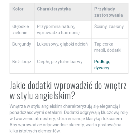
Kolor
Charakterystyka
Przykłady
zastosowania
Głębokie
Przypomina naturę,
Ściany, zasłony
zielenie
wprowadza harmonię
Burgundy
Luksusowy, głęboki odcień
Tapicerka
mebli, dodatki
Beż i brąz
Ciepłe, przytulne barwy
Podłogi
,
dywany
Jakie dodatki wprowadzić do wnętrz
w stylu angielskim?
Wnętrza w stylu angielskim charakteryzują się elegancją i
ponadczasowymi detalami. Dodatki odgrywają kluczową rolę
w tworzeniu atmosfery, która emanuje klasyką i luksusem.
Aby wprowadzić odpowiednie akcenty, warto postawić na
kilka istotnych elementów.