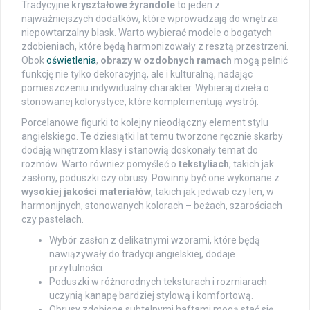
Tradycyjne
kryształowe żyrandole
to jeden z
najważniejszych dodatków, które wprowadzają do wnętrza
niepowtarzalny blask. Warto wybierać modele o bogatych
zdobieniach, które będą harmonizowały z resztą przestrzeni.
Obok
oświetlenia
,
obrazy w ozdobnych ramach
mogą pełnić
funkcję nie tylko dekoracyjną, ale i kulturalną, nadając
pomieszczeniu indywidualny charakter. Wybieraj dzieła o
stonowanej kolorystyce, które komplementują wystrój.
Porcelanowe figurki to kolejny nieodłączny element stylu
angielskiego. Te dziesiątki lat temu tworzone ręcznie skarby
dodają wnętrzom klasy i stanowią doskonały temat do
rozmów. Warto również pomyśleć o
tekstyliach
, takich jak
zasłony, poduszki czy obrusy. Powinny być one wykonane z
wysokiej jakości materiałów
, takich jak jedwab czy len, w
harmonijnych, stonowanych kolorach – beżach, szarościach
czy pastelach.
Wybór zasłon z delikatnymi wzorami, które będą
nawiązywały do tradycji angielskiej, dodaje
przytulności.
Poduszki w różnorodnych teksturach i rozmiarach
uczynią kanapę bardziej stylową i komfortową.
Obrusy zdobione subtelnymi haftami mogą stać się