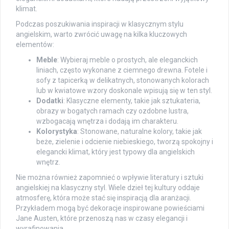
klimat.
Podczas poszukiwania inspiracji w klasycznym stylu
angielskim, warto zwrócić uwagę na kilka kluczowych
elementów:
Meble
: Wybieraj meble o prostych, ale eleganckich
liniach, często wykonane z ciemnego drewna. Fotele i
sofy z tapicerką w delikatnych, stonowanych kolorach
lub w kwiatowe wzory doskonale wpisują się w ten styl.
Dodatki
: Klasyczne elementy, takie jak sztukateria,
obrazy w bogatych ramach czy ozdobne lustra,
wzbogacają wnętrza i dodają im charakteru.
Kolorystyka
: Stonowane, naturalne kolory, takie jak
beże, zielenie i odcienie niebieskiego, tworzą spokojny i
elegancki klimat, który jest typowy dla angielskich
wnętrz.
Nie można również zapomnieć o wpływie literatury i sztuki
angielskiej na klasyczny styl. Wiele dzieł tej kultury oddaje
atmosferę, która może stać się inspiracją dla aranżacji.
Przykładem mogą być dekoracje inspirowane powieściami
Jane Austen, które przenoszą nas w czasy elegancji i
wyrafinowania.