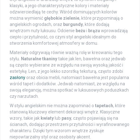
klasyki, a jego charakterystyczne kolory i materiały
odzwierciedlają te cechy. Wśród dominujących kolorów
można wymienić
głębokie zielenie
, które przypominają o
angielskich ogrodach, oraz
burgundy
, które dodają
wnętrzom nuty luksusu. Odcienie
beżu
i
brązu
wprowadzają
ciepło i przytulność, co czyni styl angielski idealnym do
stworzenia komfortowej atmosfery w domu.
Materiały odgrywają równie ważną rolę w kreowaniu tego
stylu.
Naturalne tkaniny
takie jak len, bawełna oraz jedwab
są często wybierane ze względu na swoją wysoką jakość i
estetykę. Len, z jego lekko szorstką teksturą, często zdobi
zasłony
oraz obicia mebli, natomiast bawełna jest popularna
wśród tapet i dodatków. Jedwab natomiast, ze względu na
swoją elegancję, można spotkać w luksusowych poduszkach
czy narzutach.
W stylu angielskim nie można zapominać o
tapetach
, które
stanowią kluczowy element dekoracji wnętrz. Klasyczne
wzory, takie jak
kwiaty
lub
pasy
, często pojawiają się na
ścianach, dodając przestrzeni przytulności i wyrafinowanego
charakteru. Dzięki tym wzorom wnętrze zyskuje
niepowtarzalny styl oraz osobisty akcent.