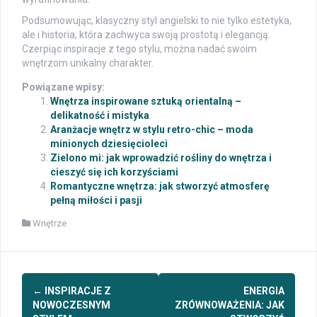
Podsumowując, klasyczny styl angielski to nie tylko estetyka,
ale i historia, która zachwyca swoją prostotą i elegancją.
Czerpiąc inspiracje z tego stylu, można nadać swoim
wnętrzom unikalny charakter.
Powiązane wpisy:
Wnętrza inspirowane sztuką orientalną –
delikatność i mistyka
Aranżacje wnętrz w stylu retro-chic – moda
minionych dziesięcioleci
Zielono mi: jak wprowadzić rośliny do wnętrza i
cieszyć się ich korzyściami
Romantyczne wnętrza: jak stworzyć atmosferę
pełną miłości i pasji
Wnętrze
Post
←
INSPIRACJE Z
ENERGIA
navigation
NOWOCZESNYM
ZRÓWNOWAŻENIA: JAK