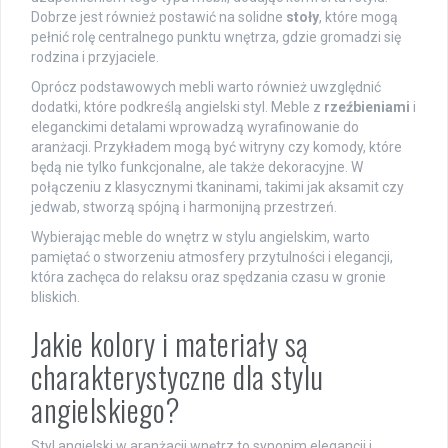
Dobrze jest również postawić na solidne
stoły
, które mogą
pełnić rolę centralnego punktu wnętrza, gdzie gromadzi się
rodzina i przyjaciele.
Oprócz podstawowych mebli warto również uwzględnić
dodatki, które podkreślą angielski styl. Meble z
rzeźbieniami
i
eleganckimi detalami wprowadzą wyrafinowanie do
aranżacji. Przykładem mogą być witryny czy komody, które
będą nie tylko funkcjonalne, ale także dekoracyjne. W
połączeniu z klasycznymi tkaninami, takimi jak aksamit czy
jedwab, stworzą spójną i harmonijną przestrzeń.
Wybierając meble do wnętrz w stylu angielskim, warto
pamiętać o stworzeniu atmosfery przytulności i elegancji,
która zachęca do relaksu oraz spędzania czasu w gronie
bliskich.
Jakie kolory i materiały są
charakterystyczne dla stylu
angielskiego?
Styl angielski w aranżacji wnętrz to synonim elegancji i