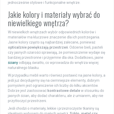
jednocześnie stylowe i funkcjonalne wnętrze.
Jakie kolory i materiały wybrać do
niewielkiego wnętrza?
W niewielkich wnętrzach wybór odpowiednich kolorów i
materiałów ma kluczowe znaczenie dla ich postrzegania.
Jasne kolory często są najbardziej zalecane, ponieważ
opticalznie powiększają przestrzeń
. Odcienie bieli, pasteli
czy jasnych szarości sprawiają, że pomieszczenie wydaje się
bardziej przestronne i przyjemne dla oka. Dodatkowo, jasne
ściany
odbijają światło, co wprowadza do wnętrza więcej
naturalnego blasku.
W przypadku mebli warto również postawić na jasne kolory, a
jeśli już decydujemy się na ciemniejsze elementy, dobrym
pomysłem jest ograniczenie ich liczby do kilku akcentów.
Dobrze jest zastosować
kontrastowe detale
w stosunku do
jasnych ścian, aby dodać charakteru, ale z umiarem, aby nie
przytłoczyć przestrzeni.
Jeśli chodzi o materiały, lekkie i przezroczyste tkaniny są
idealnym wyborem do małych wnętrz.
Szkło, metal czy