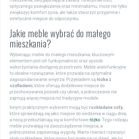
mieszkania, uwzględniająca zasady funkcjonalności,
optycznego powiększenia oraz minimalizmu, może nie tylko
zwiększyć komfort życia, ale także stworzyć przyjemne i
estetyczne miejsce do odpoczynku.
Jakie meble wybrać do małego
mieszkania?
Wybierając meble do małego mieszkania, kluczowym
elementem jest ich funkcjonalność oraz sposób
wykorzystania dostępnej przestrzeni. Meble wielofunkcyjne
to idealne rozwiązanie, które pozwala na optymalne
zagospodarowanie wnętrza. Przykładem są
łóżka z
szufladami
, które oferują dodatkowe miejsce do
przechowywania pościeli czy ubrań, a jednocześnie nie
zajmują więcej miejsca niż tradycyjne modele.
Innym praktycznym wyborem mogą być
rozkładane sofy
,
które sprawdzają się jako miejsce do siedzenia w ciągu dnia,
a nocą przekształcają się w komfortowe
łóżko
. Tego rodzaju
meble pozwalają na zaoszczędzenie miejsca, a
jednocześnie zapewniają wygodę. Warto również rozważyć
stoły rozkładane, które mogą być małe na co dzień, ale po