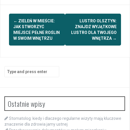
Post
←
ZIELEŃ W MIEŚCIE:
LUSTRO OLSZTYN:
navigation
JAK STWORZYĆ
ZNAJDŹ WYJĄTKOWE
MIEJSCE PEŁNE ROŚLIN
LUSTRO DLA TWOJEGO
W SWOIM WNĘTRZU
WNĘTRZA
→
Search
for:
Ostatnie wpisy
Stomatolog: kiedy i dlaczego regularne wizyty mają kluczowe
znaczenie dla zdrowia jamy ustnej