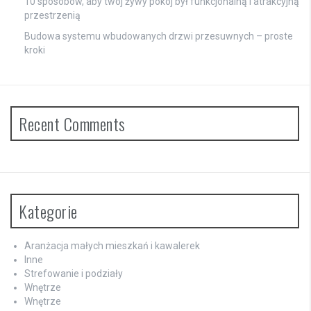
10 sposobów, aby twój żywy pokój był funkcjonalną i atrakcyjną
przestrzenią
Budowa systemu wbudowanych drzwi przesuwnych – proste
kroki
Recent Comments
Kategorie
Aranżacja małych mieszkań i kawalerek
Inne
Strefowanie i podziały
Wnętrze
Wnętrze