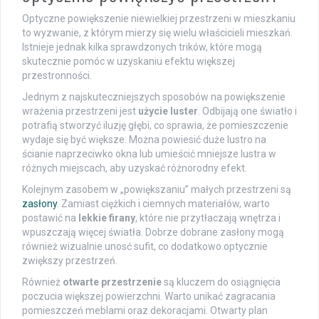
Optyczne powiększenie niewielkiej przestrzeni w mieszkaniu
to wyzwanie, z którym mierzy się wielu właścicieli mieszkań.
Istnieje jednak kilka sprawdzonych trików, które mogą
skutecznie pomóc w uzyskaniu efektu większej
przestronności.
Jednym z najskuteczniejszych sposobów na powiększenie
wrażenia przestrzeni jest
użycie luster
. Odbijają one światło i
potrafią stworzyć iluzję głębi, co sprawia, że pomieszczenie
wydaje się być większe. Można powiesić duże lustro na
ścianie naprzeciwko okna lub umieścić mniejsze lustra w
różnych miejscach, aby uzyskać różnorodny efekt.
Kolejnym zasobem w „powiększaniu” małych przestrzeni są
zasłony
. Zamiast ciężkich i ciemnych materiałów, warto
postawić na
lekkie firany
, które nie przytłaczają wnętrza i
wpuszczają więcej światła. Dobrze dobrane zasłony mogą
również wizualnie unosć sufit, co dodatkowo optycznie
zwiększy przestrzeń.
Również
otwarte przestrzenie
są kluczem do osiągnięcia
poczucia większej powierzchni. Warto unikać zagracania
pomieszczeń meblami oraz dekoracjami. Otwarty plan