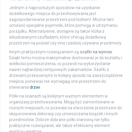
Jednym z najprostszych sposobów na uzyskanie
dodatkowego miejsca do przechowywania jest
zagospodarowanie przestrzeni pod łóżkiem. Można tam
umieścić specjalne pojemniki, które pomogą w utrzymaniu
porządku. Alternatywnie, dostępne są także łóżka z
wbudowanymi szufladami, które oferują dodatkową
przestrzeń na pościel czy inne rzadziej używane przedmioty.
Innym praktycznym rozwiązaniem są
szafki na wymiar
.
Dzięki temu można maksymalnie dostosować je do kształtu i
wielkości pomieszczenia, co pozwoli na wykorzystanie
nawet najbardziej nietypowych zakamarków. Szafki z
drzwiami przesuwnymi to kolejny sposób na zaoszczędzenie
miejsca, ponieważ nie wymagają one przestrzeni do
otwierania
drzwi
.
Półki na ścianach są kolejnym ważnym elementem w
organizacji przechowywania. Mogą być zamontowane w
różnych miejscach, co pozwala na stworzenie przestrzeni do
eksponowania dekoracji czy umieszczania książek i innych
przedmiotów. Dobrze dobrane półki stanowią nie tylko
praktyczne rozwiązanie, ale także efektowny element
wystroju wnętrza.