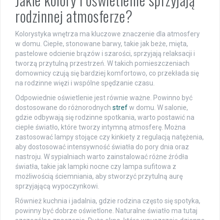
rodzinnej atmosferze?
Kolorystyka wnętrza ma kluczowe znaczenie dla atmosfery
w domu. Ciepłe, stonowane barwy, takie jak beże, mięta,
pastelowe odcienie brązów i szarości, sprzyjają relaksacji i
tworzą przytulną przestrzeń. W takich pomieszczeniach
domownicy czują się bardziej komfortowo, co przekłada się
na rodzinne więzi i wspólne spędzanie czasu.
Odpowiednie oświetlenie jest równie ważne. Powinno być
dostosowane do różnorodnych
stref
w domu. W salonie,
gdzie odbywają się rodzinne spotkania, warto postawić na
ciepłe światło, które tworzy intymną atmosferę. Można
zastosować lampy stojące czy kinkiety z regulacją natężenia,
aby dostosować intensywność światła do pory dnia oraz
nastroju. W sypialniach warto zainstalować różne źródła
światła, takie jak lampki nocne czy lampa sufitowa z
możliwością ściemniania, aby stworzyć przytulną aurę
sprzyjającą wypoczynkowi.
Również kuchnia i jadalnia, gdzie rodzina często się spotyka,
powinny być dobrze oświetlone. Naturalne światło ma tutaj