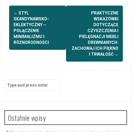
Post
←
STYL
PRAKTYCZNE
navigation
SKANDYNAWSKO-
WSKAZÓWKI
EKLEKTYCZNY –
DOTYCZĄCE
POŁĄCZENIE
CZYSZCZENIA I
MINIMALIZMU I
PIELĘGNACJI MEBLI
RÓŻNORODNOŚCI
DREWNIANYCH:
ZACHOWAJ ICH PIĘKNO
I TRWAŁOŚĆ
→
Search
for:
Ostatnie wpisy