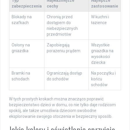
Typ
Najważniejsze
Najlepsze
zabezpieczenia
cechy
zastosowanie
Blokady na
Chronią przed
W kuchni i
szafkach
dostępem do
łazience
niebezpiecznych
przedmiotów
Osłony na
Zapobiegają
Wszystkie
gniazdka
porażeniu prądem
gniazdka na
wysokości
dziecka
Bramki na
Ograniczają dostęp
Na początku i
schodach
do schodów
końcu
schodów
W tych prostych krokach można znacząco poprawić
bezpieczeństwo dzieci w domu, co nie tylko daje rodzicom
spokój, ale także umożliwia dzieciom swobodne
eksplorowanie swojego otoczenia w bezpieczny sposób.
Jakie kolory i oświetlenie sprzyjają