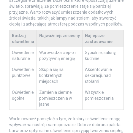
szczególne znaczenie. Duże okna, które wpuszczają dzienne
światło, sprawiają, że pomieszczenie staje się bardziej
przyjazne. Warto rozważyć umieszczenie dodatkowych
źródeł światła, takich jak lampy nad stołem, aby stworzyć
ciepłą i zachęcającą atmosferę podczas wspólnych posiłków.
Rodzaj
Najważniejsze cechy
Najlepsze
oświetlenia
zastosowanie
Oświetlenie
Wprowadza ciepło i
Sypialnie, salony,
naturalne
pozytywną energię
kuchnie
Oświetlenie
Skupia się na
Akcentowanie
punktowe
konkretnych
dekoracji, nad
miejscach
stołami
Oświetlenie
Zamienia ciemne
Wszystkie
ogólne
pomieszczenia w
pomieszczenia
jasne
Warto również pamiętać o tym, że kolory i oświetlenie mogą
wpływać na nastrój i samopoczucie. Dobrze dobrana paleta
barw oraz optymalne oświetlenie sprzyjają tworzeniu ciepłej,