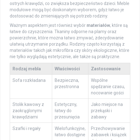
ostrych krawędzi, co zwiększa bezpieczeństwo dzieci. Meble
modułowe mogą być doskonałym wyborem, gdyż łatwo je
dostosować do zmieniających się potrzeb rodziny.
Ważnym aspektem jest również wybór
materiałów
, które są
łatwe do czyszczenia. Tkaniny odporne na plamy oraz
powierzchnie, które można łatwo zmywać, zdecydowanie
ułatwią utrzymanie porządku. Rodziny często korzystają z
materiałów takich jak mikrofibra czy skóry ekologiczne, które
nie tylko wyglądają estetycznie, ale także są praktyczne.
Rodzaj mebla
Właściwości
Zastosowanie
Sofa rozkładana
Bezpieczna,
Wspólne
przestronna
spędzanie czasu,
nocowanie gości
Stolik kawowy z
Estetyczny,
Jako miejsce na
zaokrąglonymi
łatwy do
przekąski i
krawędziami
przesunięcia
zabawy
Szafki i regały
Wielofunkcyjne,
Przechowywanie
łatwo dostępne
zabawek i książek