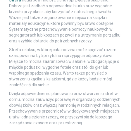
Strefa
nauki powinna być cicha i sprzyjająca skupieniu.
Dobrze jest zadbać o odpowiednie biurko oraz wygodne
krzesło przy oknie, aby korzystać z naturalnego światła.
Ważne jest także zorganizowanie miejsca na książki i
materiały edukacyjne, które powinny być łatwo dostępne.
Systematyczne przechowywanie pomocy naukowych w
segregatorach lub koszach pozwoli na utrzymanie porządku
oraz szybkie dotarcie do potrzebnych rzeczy.
Strefa relaksu, w której cała rodzina może spędzać razem
czas, powinna być przytulna i sprzyjająca odpoczynkowi.
Miejsce to można zaaranżować w salonie, wzbogacając je o
miękkie poduszki, wygodne fotele oraz stół do gier lub
wspólnego spędzania czasu. Warto także pomyśleć o
stworzeniu kącika z książkami, gdzie każdy będzie mógł
znaleźć coś dla siebie.
Dzięki odpowiedniemu planowaniu oraz stworzeniu stref w
domu, można zauważyć poprawę w organizacji codziennych
obowiązków oraz większą harmonię w rodzinnych relacjach.
Przechowywanie przedmiotów w dedykowanych miejscach
ułatwi odnalezienie rzeczy, co przyczyni się do lepszego
zarządzania czasem oraz przestrzenią.