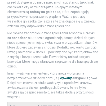
przed dostępem do niebezpiecznych substancji, takich jak
chemikalia czy ostre narzędzia. Kolejnym istotnym
elementem są
osłony na gniazdka
, które zapobiegają
przypadkowemu porażeniu prądem. Ważne jest, aby
wszystkie gniazdka, zwłaszcza te znajdujące się w zasięgu
dziecka, były odpowiednio zabezpieczone.
Nie można zapomnieć o zabezpieczeniu schodów.
Bramki
na schodach
skutecznie ograniczają dostęp dzieci do tych
niebezpiecznych miejsc, zwłaszcza w przypadku maluchów,
które dopiero zaczynają chodzić. Dodatkowo, warto zwrócić
uwagę na meble w domu – powinny one być zaprojektowane
z myślą o bezpieczeństwie. Powinniśmy unikać ostrych
krawędzi, które mogą stanowić zagrożenie dla bawiących się
dzieci.
Innym ważnym elementem, który może wpłynąć na
bezpieczeństwo dzieci w domu, są
dywany
antypoślizgowe
.
Dzięki nim można zredukować ryzyko upadków i urazów,
zwłaszcza na śliskich podłogach. Dywany te nie tylko
zwiększają bezpieczeństwo, ale także dodają przytulności
wnętrzu.