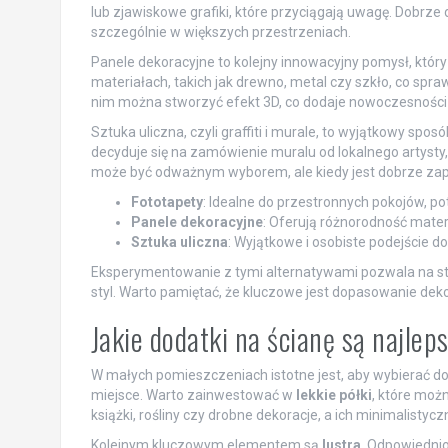
lub zjawiskowe grafiki, które przyciągają uwagę. Dobrz
szczególnie w większych przestrzeniach.
Panele dekoracyjne to kolejny innowacyjny pomysł, któ
materiałach, takich jak drewno, metal czy szkło, co spra
nim można stworzyć efekt 3D, co dodaje nowoczesności o
Sztuka uliczna, czyli graffiti i murale, to wyjątkowy sp
decyduje się na zamówienie muralu od lokalnego artysty
może być odważnym wyborem, ale kiedy jest dobrze zap
Fototapety
: Idealne do przestronnych pokojów, potr
Panele dekoracyjne
: Oferują różnorodność mater
Sztuka uliczna
: Wyjątkowe i osobiste podejście
Eksperymentowanie z tymi alternatywami pozwala na stwo
styl. Warto pamiętać, że kluczowe jest dopasowanie deko
Jakie dodatki na ścianę są najle
W małych pomieszczeniach istotne jest, aby wybierać dod
miejsce. Warto zainwestować w
lekkie półki
, które możn
książki, rośliny czy drobne dekoracje, a ich minimalistyc
Kolejnym kluczowym elementem są
lustra
. Odpowiednio