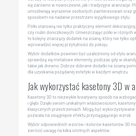
się zarówno w nowoczesne, jak i tradycyjne aranżacje. Pl
umożliwiają wyrażenie osobistych zainteresowań oraz gu
sposobem na nadanie przestrzeni wyjątkowego stylu.
Półki stanowią nie tylko praktyczny element dekoracyjny
czy roślin doniczkowych. Umieszczając półki w różnych
to kolejny znaczący dodatek na ścianę, który nie tylko o
wprowadzić więcej przytulności do pokoju.
Wybór dodatków powinien być uzależniony od stylu aranż
sprawdzą się metalowe elementy, podczas gdy w skandyna
takie jak drewno. Dobrze dobrane dodatki na ścianę pomo
dla uzyskania pożądanej estetyki w każdym wnętrzu.
Jak wykorzystać kasetony 3D w a
Kasetony 3D to niezwykle kreatywny sposób na wzbogace
i głębi. Dzięki swoim unikalnym właściwościom, kaseton
klasycznych przestrzeniach. Mogą być wykorzystywane na
pozwala na osiągnięcie efektu przyciągającego wzrok.
Wybór odpowiednich wzorów i kolorów kasetonów 3D ma
zwrócić uwagę na kilka istotnych aspektów: