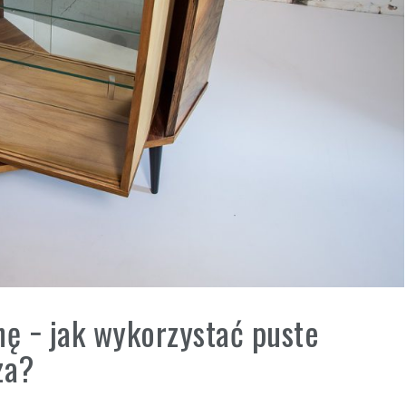
nę − jak wykorzystać puste
za?