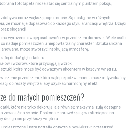
e dobrana fototapeta może stać się centralnym punktem pokoju,
ry zdobywa coraz większą popularność. Są dostępne w różnych
wia, że można je dopasować do każdego stylu aranżacji wnętrza. Dzięki
raz elegancji.
osób na wyrażenie swojej osobowości w przestrzeni domowej. Wiele osób
, co nadaje pomieszczeniu niepowtarzalny charakter. Sztuka uliczna
lanowana, może stworzyć inspirującą atmosferę.
afią dodać głębi i koloru.
iałów i wzorów, które przyciągają wzrok.
 do sztuki, które może być odważnym akcentem w każdym wnętrzu.
rzenie przestrzeni, która najlepiej odzwierciedla nasz indywidualny
racji do reszty wnętrza, aby uzyskać harmonijny efekt.
psze do małych pomieszczeń?
atki, które nie tylko dekorują, ale również maksymalizują dostępne
a zawiesić na ścianie. Doskonale sprawdzą się w roli miejsca na
zny design nie przytłoczy wnętrza.
 umieszczone lustra potrafią optycznie powiększyć przestrzeń,