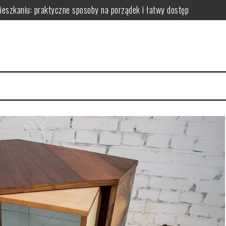
zkaniu: praktyczne sposoby na porządek i łatwy dostęp
niu: praktyczne sposoby na wykorzystanie ścian bez efektu zagrac
m: jak wybrać i zamontować funkcjonalną przegrodę ze szkła hartow
edy dodają przestrzeni, a kiedy mogą przeszkadzać?
erce – praktyczne porady wyboru, montażu i aranżacji przestrzeni
izyty mają kluczowe znaczenie dla zdrowia jamy ustnej