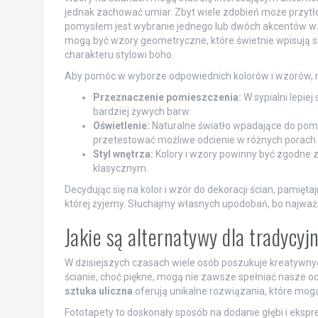
jednak zachować umiar. Zbyt wiele zdobień może przytło
pomysłem jest wybranie jednego lub dwóch akcentów wzo
mogą być wzory geometryczne, które świetnie wpisują s
charakteru stylowi boho.
Aby pomóc w wyborze odpowiednich kolorów i wzorów, mo
Przeznaczenie pomieszczenia:
W sypialni lepiej
bardziej żywych barw.
Oświetlenie:
Naturalne światło wpadające do pomi
przetestować możliwe odcienie w różnych porach 
Styl wnętrza:
Kolory i wzory powinny być zgodne z
klasycznym.
Decydując się na kolor i wzór do dekoracji ścian, pamiętaj
której żyjemy. Słuchajmy własnych upodobań, bo najwa
Jakie są alternatywy dla tradycy
W dzisiejszych czasach wiele osób poszukuje kreatywny
ścianie, choć piękne, mogą nie zawsze spełniać nasze oc
sztuka uliczna
oferują unikalne rozwiązania, które mo
Fototapety to doskonały sposób na dodanie głębi i ekspr