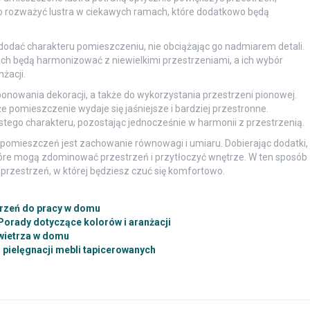
rto rozważyć lustra w ciekawych ramach, które dodatkowo będą
 dodać charakteru pomieszczeniu, nie obciążając go nadmiarem detali.
ch będą harmonizować z niewielkimi przestrzeniami, a ich wybór
żacji.
onowania dekoracji, a także do wykorzystania przestrzeni pionowej.
że pomieszczenie wydaje się jaśniejsze i bardziej przestronne.
stego charakteru, pozostając jednocześnie w harmonii z przestrzenią.
omieszczeń jest zachowanie równowagi i umiaru. Dobierając dodatki,
tóre mogą zdominować przestrzeń i przytłoczyć wnętrze. W ten sposób
przestrzeń, w której będziesz czuć się komfortowo.
trzeń do pracy w domu
Porady dotyczące kolorów i aranżacji
wietrza w domu
pielęgnacji mebli tapicerowanych