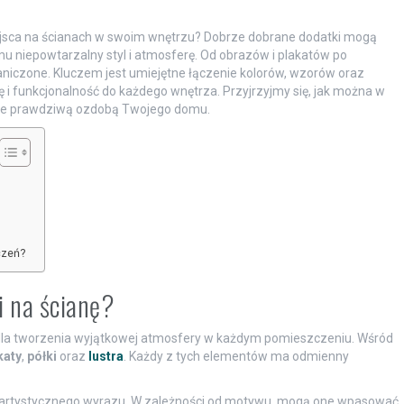
iejsca na ścianach w swoim wnętrzu? Dobrze dobrane dodatki mogą
u niepowtarzalny styl i atmosferę. Od obrazów i plakatów po
niczone. Kluczem jest umiejętne łączenie kolorów, wzorów oraz
i funkcjonalność do każdego wnętrza. Przyjrzyjmy się, jak można w
 one prawdziwą ozdobą Twojego domu.
czeń?
i na ścianę?
dla tworzenia wyjątkowej atmosfery w każdym pomieszczeniu. Wśród
katy
,
półki
oraz
lustra
. Każdy z tych elementów ma odmienny
 i artystycznego wyrazu. W zależności od motywu, mogą one wpasować