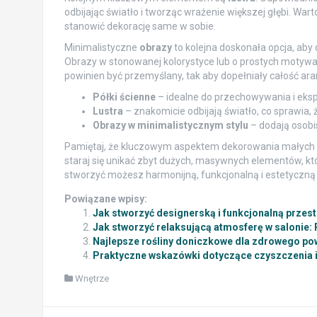
odbijając światło i tworząc wrażenie większej głębi. Wa
stanowić dekorację same w sobie.
Minimalistyczne
obrazy
to kolejna doskonała opcja, aby
Obrazy w stonowanej kolorystyce lub o prostych motywa
powinien być przemyślany, tak aby dopełniały całość aran
Półki ścienne
– idealne do przechowywania i eksp
Lustra
– znakomicie odbijają światło, co sprawia, 
Obrazy w minimalistycznym stylu
– dodają osobi
Pamiętaj, że kluczowym aspektem dekorowania małych p
staraj się unikać zbyt dużych, masywnych elementów, k
stworzyć możesz harmonijną, funkcjonalną i estetyczną 
Powiązane wpisy:
Jak stworzyć designerską i funkcjonalną przes
Jak stworzyć relaksującą atmosferę w salonie: 
Najlepsze rośliny doniczkowe dla zdrowego po
Praktyczne wskazówki dotyczące czyszczenia i 
Wnętrze