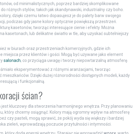
onów, od minimalistycznych, poprzez bardziej skomplikowane
 do różnych stylów, takich jak skandynawski, industrialny czy boho.
lory, dzięki czemu łatwo dopasujesz je do palety barw swojego
ji, podczas gdy jasne kolory optycznie powiększą przestrzeń.
kturę kasetonów, tworząc interesujące cienie i efekty. Można
a kasetonach, lub delikatne światło w tle, aby uzyskać subtelniejszy
ież w biurach oraz przestrzeniach komercyjnych, gdzie ich
miejsca przez klientów i gości. Mogą być używane jako element
zy
salonach
, co przyciąga uwagę i tworzy niepowtarzalną atmosferę.
śmiało eksperymentować z różnymi aranżacjami, tworząc
ść mieszkańców. Dzięki dużej różnorodności dostępnych modeli, każdy
eresującą i funkcjonalną.
koracji ścian?
 jest kluczowy dla stworzenia harmonijnego wnętrza. Przy planowaniu
ylu, który chcemy osiągnąć. Kolory mają ogromny wpływ na atmosferę
l, beż czy pasteli, mogą sprawić, że pokój wyda się większy i bardziej
boka zieleń, wprowadzają poczucie przytulności i intymności.
, który doda energii wnętrzu. Starając się wprowadzić
wzory
, warto