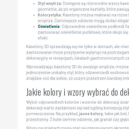
Styl wnętrza:
Dostępne są różnorodne wzory kaset
geometrie, aż po organiczne kształty, które pasują
Kolorystyka:
Kasetony można malować na różne ko
wnętrza. Ciemniejsze odcienie mogą dodać eleganc
Oświetlenie
:
Odpowiednie oświetlenie podkreśli fa
zastosować oświetlenie punktowe, które skupi się n
efekt.
Kasetony 3D sprawdzają się nie tylko w domach, ale równ
zastosowanie może pozytywnie wpłynąć na postrzeganie 
dekoracyjny w recepcjach, lokalach gastronomicznych c
Wprowadzając kasetony 3D do swojego wnętrza, można 
jednocześnie unikalny styl, który odzwierciedli osobowo
znajdzie coś dla siebie, co uczyni przestrzeń bardziej int
Jakie kolory i wzory wybrać do de
Wybór odpowiednich kolorów i wzorów do dekoracji ścian
dekoracji warto zastanowić się nad ogólną koncepcją st
pomieszczenia. Na przykład,
jasne kolory
, takie jak bie
przestronny. Z kolei ciemne odcienie, jak granat czy głę
Wzory na ścianach mogą stać się interesującym akcentem