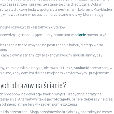
czyć przestrzeń i sprawić, że stanie się ona chaotyczna. Dobrym
rzystych, które będą współgrały z neutralnymi kolorami. Przykładem
ię w nowoczesne wnętrza, lub florystyczne motywy, które nadają
żna rozważyć kilka istotnych kryteriów:
 sprawdzą się uspokajające kolory, natomiast w
salonie
można użyć
eszczenia może wpłynąć na postrzeganie koloru, dlatego warto
dnia.
 całościowym stylem, czy to skandynawskim, industrialnym, czy
my, że to nie tylko estetyka, ale również
funkcjonalność
przestrzeni, w
żniejsze, żeby dom był dla nas miejscem komfortowym i przyjemnym.
jnych obrazów na ścianie?
ch sposobów na dekorację swoich wnętrz. Tradycyjne obrazy na
zekiwania. Alternatywy takie jak
fototapety
,
panele dekoracyjne
oraz
gą odmienić atmosferę w każdym pomieszczeniu.
esji do przestrzeni. Mogą przedstawiać krajobrazy, abstrakcyjne wzory