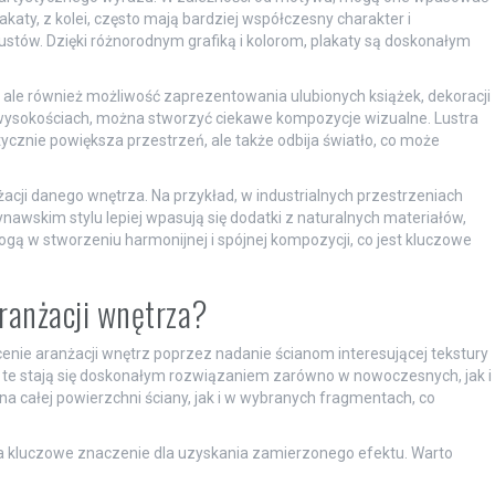
akaty, z kolei, często mają bardziej współczesny charakter i
stów. Dzięki różnorodnym grafiką i kolorom, plakaty są doskonałym
, ale również możliwość zaprezentowania ulubionych książek, dekoracji
 wysokościach, można stworzyć ciekawe kompozycje wizualne. Lustra
ptycznie powiększa przestrzeń, ale także odbija światło, co może
acji danego wnętrza. Na przykład, w industrialnych przestrzeniach
wskim stylu lepiej wpasują się dodatki z naturalnych materiałów,
gą w stworzeniu harmonijnej i spójnej kompozycji, co jest kluczowe
ranżacji wnętrza?
nie aranżacji wnętrz poprzez nadanie ścianom interesującej tekstury
y te stają się doskonałym rozwiązaniem zarówno w nowoczesnych, jak i
 całej powierzchni ściany, jak i w wybranych fragmentach, co
 kluczowe znaczenie dla uzyskania zamierzonego efektu. Warto