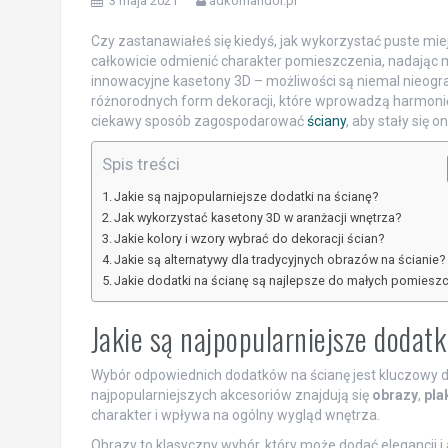
3 maja 2021
adkomandor.pl
Czy zastanawiałeś się kiedyś, jak wykorzystać puste m
całkowicie odmienić charakter pomieszczenia, nadając m
innowacyjne kasetony 3D – możliwości są niemal nieogra
różnorodnych form dekoracji, które wprowadzą harmonię 
ciekawy sposób zagospodarować
ściany
, aby stały się
Spis treści
Jakie są najpopularniejsze dodatki na ścianę?
Jak wykorzystać kasetony 3D w aranżacji wnętrza?
Jakie kolory i wzory wybrać do dekoracji ścian?
Jakie są alternatywy dla tradycyjnych obrazów na ścianie?
Jakie dodatki na ścianę są najlepsze do małych pomiesz
Jakie są najpopularniejsze dodatk
Wybór odpowiednich dodatków na ścianę jest kluczowy 
najpopularniejszych akcesoriów znajdują się
obrazy
,
pla
charakter i wpływa na ogólny wygląd wnętrza.
Obrazy to klasyczny wybór, który może dodać elegancji