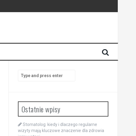
enia
anego
Search
for:
Ostatnie wpisy
Stomatolog: kiedy i dlaczego regularne
wizyty mają kluczowe znaczenie dla zdrowia