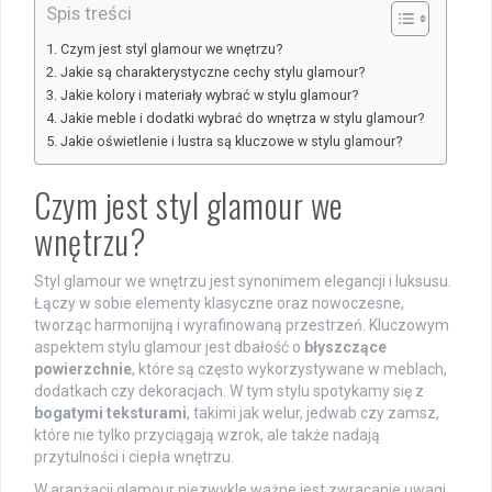
Spis treści
Czym jest styl glamour we wnętrzu?
Jakie są charakterystyczne cechy stylu glamour?
Jakie kolory i materiały wybrać w stylu glamour?
Jakie meble i dodatki wybrać do wnętrza w stylu glamour?
Jakie oświetlenie i lustra są kluczowe w stylu glamour?
Czym jest styl glamour we
wnętrzu?
Styl glamour we wnętrzu jest synonimem elegancji i luksusu.
Łączy w sobie elementy klasyczne oraz nowoczesne,
tworząc harmonijną i wyrafinowaną przestrzeń. Kluczowym
aspektem stylu glamour jest dbałość o
błyszczące
powierzchnie
, które są często wykorzystywane w meblach,
dodatkach czy dekoracjach. W tym stylu spotykamy się z
bogatymi teksturami
, takimi jak welur, jedwab czy zamsz,
które nie tylko przyciągają wzrok, ale także nadają
przytulności i ciepła wnętrzu.
W aranżacji glamour niezwykle ważne jest zwracanie uwagi