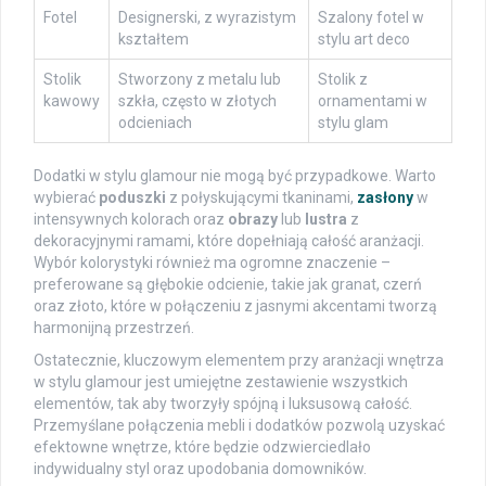
Fotel
Designerski, z wyrazistym
Szalony fotel w
kształtem
stylu art deco
Stolik
Stworzony z metalu lub
Stolik z
kawowy
szkła, często w złotych
ornamentami w
odcieniach
stylu glam
Dodatki w stylu glamour nie mogą być przypadkowe. Warto
wybierać
poduszki
z połyskującymi tkaninami,
zasłony
w
intensywnych kolorach oraz
obrazy
lub
lustra
z
dekoracyjnymi ramami, które dopełniają całość aranżacji.
Wybór kolorystyki również ma ogromne znaczenie –
preferowane są głębokie odcienie, takie jak granat, czerń
oraz złoto, które w połączeniu z jasnymi akcentami tworzą
harmonijną przestrzeń.
Ostatecznie, kluczowym elementem przy aranżacji wnętrza
w stylu glamour jest umiejętne zestawienie wszystkich
elementów, tak aby tworzyły spójną i luksusową całość.
Przemyślane połączenia mebli i dodatków pozwolą uzyskać
efektowne wnętrze, które będzie odzwierciedlało
indywidualny styl oraz upodobania domowników.