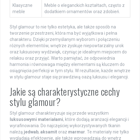
Klasyczne
Meble o eleganckich kształtach, często z
meble
dodatkiem ornamentów oraz zdobień.
Styl glamour to nie tylko estetyka, ale także sposób na
tworzenie przestrzeni, która ma być wyjątkowa i pełna
charakteru. Dzięki przemyślanym wyborom i połączeniu
różnych elementów, wnętrze zyskuje niepowtarzalny urok
oraz luksusowy wydźwięk, czyniąc je idealnym miejscem do
relaksu oraz przyjęć. Warto pamiętać, że odpowiednia
harmonia i równowaga między elementami są kluczem do
osiągnięcia perfekcji w tym stylu. W rezultacie, każde wnętrze
w stylu glamour staje się prawdziwą oazą luksusu i elegancji.
Jakie są charakterystyczne cechy
stylu glamour?
Styl glamour charakteryzuje się przede wszystkim
luksusowymi materiałami
, które dodają aranżacji elegancji i
wyrafinowania. Do najczęściej wykorzystywanych tkanin
należą
jedwab
,
aksamit
oraz
marmur
. Te materiały nie tylko
wyglądają efektownie, ale także wprowadzają do wnętrz