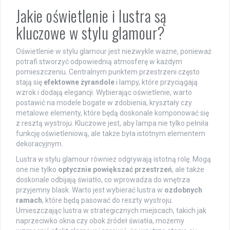
Jakie oświetlenie i lustra są
kluczowe w stylu glamour?
Oświetlenie w stylu glamour jest niezwykle ważne, ponieważ
potrafi stworzyć odpowiednią atmosferę w każdym
pomieszczeniu. Centralnym punktem przestrzeni często
stają się
efektowne żyrandole
i lampy, które przyciągają
wzrok i dodają elegancji. Wybierając oświetlenie, warto
postawić na modele bogate w zdobienia, kryształy czy
metalowe elementy, które będą doskonale komponować się
z resztą wystroju. Kluczowe jest, aby lampa nie tylko pełniła
funkcję oświetleniową, ale także była istotnym elementem
dekoracyjnym.
Lustra w stylu glamour również odgrywają istotną rolę. Mogą
one nie tylko
optycznie powiększać przestrzeń
, ale także
doskonale odbijają światło, co wprowadza do wnętrza
przyjemny blask. Warto jest wybierać lustra w
ozdobnych
ramach
, które będą pasować do reszty wystroju.
Umieszczając lustra w strategicznych miejscach, takich jak
naprzeciwko okna czy obok źródeł światła, możemy