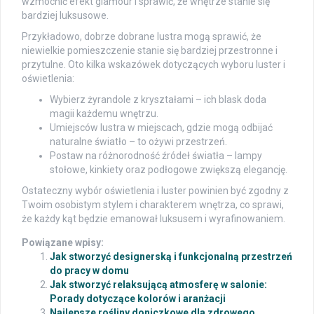
wzmocnić efekt glamour i sprawić, że wnętrze stanie się
bardziej luksusowe.
Przykładowo, dobrze dobrane lustra mogą sprawić, że
niewielkie pomieszczenie stanie się bardziej przestronne i
przytulne. Oto kilka wskazówek dotyczących wyboru luster i
oświetlenia:
Wybierz żyrandole z kryształami – ich blask doda
magii każdemu wnętrzu.
Umiejsców lustra w miejscach, gdzie mogą odbijać
naturalne światło – to ożywi przestrzeń.
Postaw na różnorodność źródeł światła – lampy
stołowe, kinkiety oraz podłogowe zwiększą elegancję.
Ostateczny wybór oświetlenia i luster powinien być zgodny z
Twoim osobistym stylem i charakterem wnętrza, co sprawi,
że każdy kąt będzie emanował luksusem i wyrafinowaniem.
Powiązane wpisy:
Jak stworzyć designerską i funkcjonalną przestrzeń
do pracy w domu
Jak stworzyć relaksującą atmosferę w salonie:
Porady dotyczące kolorów i aranżacji
Najlepsze rośliny doniczkowe dla zdrowego