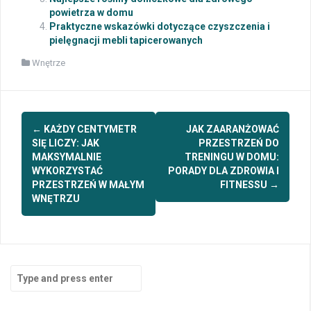
powietrza w domu
Praktyczne wskazówki dotyczące czyszczenia i
pielęgnacji mebli tapicerowanych
Wnętrze
Post
←
KAŻDY CENTYMETR
JAK ZAARANŻOWAĆ
navigation
SIĘ LICZY: JAK
PRZESTRZEŃ DO
MAKSYMALNIE
TRENINGU W DOMU:
WYKORZYSTAĆ
PORADY DLA ZDROWIA I
PRZESTRZEŃ W MAŁYM
FITNESSU
→
WNĘTRZU
Search
for: