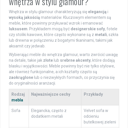
wnętrza w stylu glamour?
Wnętrza w stylu glamour charakteryzują się
elegancją
i
wysoką jakością
materiałów. Kluczowym elementem są
meble, które powinny przykuwać wzrok i emanować
luksusem
. Przykładem mogą być
designerskie sofy
, fotele
czy stoliki kawowe, które często wykonane są z
metali
, szkła
lub drewna w połączeniu z bogatymi tkaninami, takimi jak
aksamit czy jedwab.
Wybierając meble do wnętrza glamour, warto zwrócić uwagę
na detale, takie jak
złote
lub
srebrne akcenty
, które dodają
blasku i wyjątkowości. Meble powinny być nie tylko stylowe,
ale również funkcjonalne, a ich kształty często są
zaokrąglone
lub o niezwykłych formach, co przyczynia się
do oryginalności aranżacji.
Rodzaj
Najważniejsze cechy
Przykłady
mebla
Sofa
Elegancka, często z
Velvet sofa w
dodatkiem metali
odcieniu
butelkowej zieleni