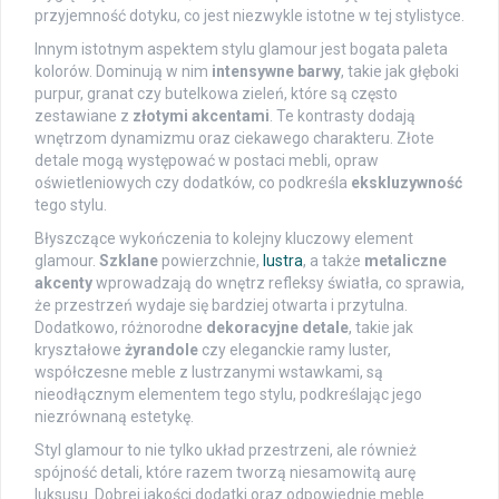
przyjemność dotyku, co jest niezwykle istotne w tej stylistyce.
Innym istotnym aspektem stylu glamour jest bogata paleta
kolorów. Dominują w nim
intensywne barwy
, takie jak głęboki
purpur, granat czy butelkowa zieleń, które są często
zestawiane z
złotymi akcentami
. Te kontrasty dodają
wnętrzom dynamizmu oraz ciekawego charakteru. Złote
detale mogą występować w postaci mebli, opraw
oświetleniowych czy dodatków, co podkreśla
ekskluzywność
tego stylu.
Błyszczące wykończenia to kolejny kluczowy element
glamour.
Szklane
powierzchnie,
lustra
, a także
metaliczne
akcenty
wprowadzają do wnętrz refleksy światła, co sprawia,
że przestrzeń wydaje się bardziej otwarta i przytulna.
Dodatkowo, różnorodne
dekoracyjne detale
, takie jak
kryształowe
żyrandole
czy eleganckie ramy luster,
współczesne meble z lustrzanymi wstawkami, są
nieodłącznym elementem tego stylu, podkreślając jego
niezrównaną estetykę.
Styl glamour to nie tylko układ przestrzeni, ale również
spójność detali, które razem tworzą niesamowitą aurę
luksusu. Dobrej jakości dodatki oraz odpowiednie meble