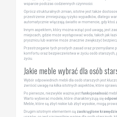
wsparcie podczas codziennych czynności.
Oprócz strukturalnych zmian, istotne jest także dostos
przestrzenie zmniejszają ryzyko wypadków, dlatego wart
automatycznie włączają światło w momencie, gdy ktoś zbl
Innym aspektem, który można wziąć pod uwagę, jest z
miejscach, gdzie może występować woda, takich jak łaz
prysznicu lub wannie może znacznie zwiększyć bezpiec
Przestrzeganie tych prostych zasad oraz przemyślane p
komfortu oraz bezpieczeństwa w życiu osób starszych,
życiu.
Jakie meble wybrać dla osób sta
Wybór odpowiednich mebli dla osób starszych jest klucz
zwrócić uwagę na kilka istotnych aspektów, które sprawi
Po pierwsze, niezwykle ważna jest
funkcjonalność
mebli
Warto wybierać modele, które charakteryzują się
odpowi
Meble, które są zbyt niskie lub zbyt wysokie, mogą prowa
Drugim istotnym elementem są
zaokrąglone krawędzi
urazów, co jest szczególnie ważne dla osób starszych, 