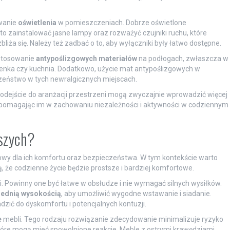
owanie
oświetlenia
w pomieszczeniach. Dobrze oświetlone
o zainstalować jasne lampy oraz rozważyć czujniki ruchu, które
iża się. Należy też zadbać o to, aby wyłączniki były łatwo dostępne.
astosowanie
antypoślizgowych materiałów
na podłogach, zwłaszcza w
ienka czy kuchnia. Dodatkowo, użycie mat antypoślizgowych w
zeństwo w tych newralgicznych miejscach.
odejście do aranżacji przestrzeni mogą zwyczajnie wprowadzić więcej
 pomagając im w zachowaniu niezależności i aktywności w codziennym
rszych?
owy dla ich komfortu oraz bezpieczeństwa. W tym kontekście warto
ą, że codzienne życie będzie prostsze i bardziej komfortowe.
. Powinny one być łatwe w obsłudze i nie wymagać silnych wysiłków.
ednią wysokością
, aby umożliwić wygodne wstawanie i siadanie.
dzić do dyskomfortu i potencjalnych kontuzji.
e
mebli. Tego rodzaju rozwiązanie zdecydowanie minimalizuje ryzyko
które mogą mieć spowolnione reakcje. Meble z ostrymi krawędziami