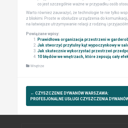
co jest szczególnie ważne w przypadku osób stos
Warto również zauważyć, że technologie te nie tylko ws
z bliskimi. Proste w obsłudze urządzenia do komunikacji
na łatwiejsze utrzymywanie relacji z rodziną i przyjació
Powiązane wpisy:
Prawidłowa organizacja przestrzeni w gardero
Jak stworzyć przytulny kąt wypoczynkowy w sal
Jak skutecznie wykorzystać przestrzeń przedpo
10 błędów we wnętrzach, które zepsują cały efek
Wnętrze
Post
←
CZYSZCZENIE DYWANÓW WARSZAWA:
navigation
PROFESJONALNE USŁUGI CZYSZCZENIA DYWANÓ