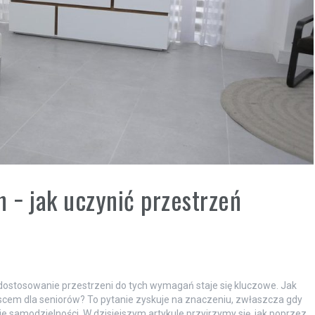
 − jak uczynić przestrzeń
a dostosowanie przestrzeni do tych wymagań staje się kluczowe. Jak
cem dla seniorów? To pytanie zyskuje na znaczeniu, zwłaszcza gdy
e samodzielności. W dzisiejszym artykule przyjrzymy się, jak poprzez