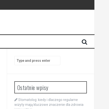
enia
anego
Search
for:
Ostatnie wpisy
Stomatolog: kiedy i dlaczego regularne
wizyty mają kluczowe znaczenie dla zdrowia