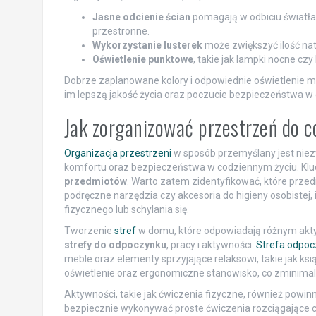
Jasne odcienie ścian
pomagają w odbiciu światła,
przestronne.
Wykorzystanie lusterek
może zwiększyć ilość nat
Oświetlenie punktowe
, takie jak lampki nocne cz
Dobrze zaplanowane kolory i odpowiednie oświetlenie 
im lepszą jakość życia oraz poczucie bezpieczeństwa w
Jak zorganizować przestrzeń do 
Organizacja przestrzeni
w sposób przemyślany jest niezw
komfortu oraz bezpieczeństwa w codziennym życiu. K
przedmiotów
. Warto zatem zidentyfikować, które przed
podręczne narzędzia czy akcesoria do higieny osobistej,
fizycznego lub schylania się.
Tworzenie
stref
w domu, które odpowiadają różnym akt
strefy do odpoczynku
, pracy i aktywności.
Strefa odpoc
meble oraz elementy sprzyjające relaksowi, takie jak ksi
oświetlenie oraz ergonomiczne stanowisko, co zminima
Aktywności, takie jak ćwiczenia fizyczne, również powi
bezpiecznie wykonywać proste ćwiczenia rozciągające c