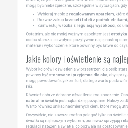
mogą być niebezpieczne, szczególnie w sytuacjach, gdy 
Wybieraj meble z
regulowanym oparciem
, które
Rozważ zakup
krzeseł i foteli z podłokietnikami
Zainwestuj w
łóżka z regulacją wysokości
, co uł
Ostatnim, ale nie mniej ważnym aspektem jest
estetyka
osoba starsza, co wpłynie pozytywnie na jej nastrój i s
materiał i wykończenie, które powinny być łatwe do czy
Jakie kolory i oświetlenie są najl
Wybór kolorów i oświetlenia w przestrzeni dla osób star
powinny być
stonowane
i
przyjemne dla oka
, aby sprzy
mogą powodować dyskomfort, dlatego warto postawić na 
róż
.
Również dobrze dobrane oświetlenie ma znaczenie. Oso
naturalne światło
jest najbardziej pożądane. Należy zad
Warto również unikać nadmiernych cieni, które mogą utr
Oczywiście, nie zawsze można polegać tylko na świetle 
światła są najlepszym wyborem, ponieważ sprzyjają
rel
regulacji natężenia światła, co pozwala na dostosowanie