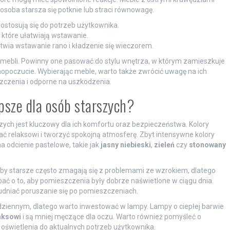
osoba starsza się potknie lub straci równowagę.
 dostosują się do potrzeb użytkownika.
, które ułatwiają wstawanie.
atwia wstawanie rano i kładzenie się wieczorem.
mebli. Powinny one pasować do stylu wnętrza, w którym zamieszkuje
amopoczucie. Wybierając meble, warto także zwrócić uwagę na ich
szczenia i odporne na uszkodzenia.
epsze dla osób starszych?
szych jest kluczowy dla ich komfortu oraz bezpieczeństwa. Kolory
jać relaksowi i tworzyć spokojną atmosferę. Zbyt intensywne kolory
odcienie pastelowe, takie jak
jasny niebieski
,
zieleń
czy
stonowany
by starsze często zmagają się z problemami ze wzrokiem, dlatego
bać o to, aby pomieszczenia były dobrze naświetlone w ciągu dnia.
udniać poruszanie się po pomieszczeniach.
dziennym, dlatego warto inwestować w lampy. Lampy o ciepłej barwie
aksowi
i są mniej męczące dla oczu. Warto również pomyśleć o
 oświetlenia do aktualnych potrzeb użytkownika.