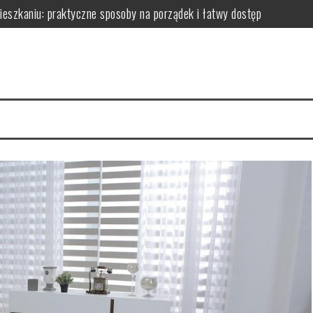
zkaniu: praktyczne sposoby na porządek i łatwy dostęp
niu: praktyczne sposoby na wykorzystanie ścian bez efektu zagrac
m: jak wybrać i zamontować funkcjonalną przegrodę ze szkła hartow
edy dodają przestrzeni, a kiedy mogą przeszkadzać?
erce – praktyczne porady wyboru, montażu i aranżacji przestrzeni
izyty mają kluczowe znaczenie dla zdrowia jamy ustnej