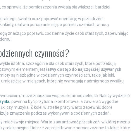
 co sprawia, że pomieszczenia wydają się większe i bardziej
uralnego światła oraz poprawić orientację w przestrzeni.
y kinkiety, ułatwia poruszanie się po pomieszczeniach w nocy.
mogą znacząco poprawić codzienne życie osób starszych, zapewniając
 domu.
codziennych czynności?
ykle istotna, szczególnie dla osób starszych, które potrzebują
luczowym elementem jest
łatwy dostęp do najczęściej używanych
mioty są niezbędne w codziennych czynnościach, takie jak leki,
 i umieścić je w miejscach, które nie wymagają nadmiernego wysiłku
ywnościom, może znacząco wspierać samodzielność. Należy wydzielić
zynku
powinna być przytulna i komfortowa, a zawierać wygodne
ążki czy muzyka. Z kolei w strefie pracy warto zapewnić dobre
lizuje zmęczenie podczas wykonywania codziennych zadań.
nny mieć swoje miejsce. Warto zaaranżować przestrzeń, w której można
zy relaksacyjne. Dobrze zaprojektowane pomieszczenie to takie, które