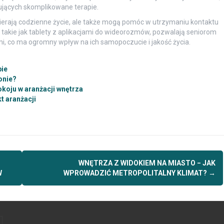
ujących skomplikowane terapie.
pierają codzienne życie, ale także mogą pomóc w utrzymaniu kontaktu
, takie jak tablety z aplikacjami do wideorozmów, pozwalają seniorom
łmi, co ma ogromny wpływ na ich samopoczucie i jakość życia.
bie
onie?
koju w aranżacji wnętrza
t aranżacji
WNĘTRZA Z WIDOKIEM NA MIASTO − JAK
W
WPROWADZIĆ METROPOLITALNY KLIMAT?
→