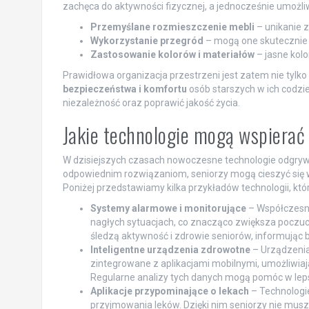
zachęca do aktywności fizycznej, a jednocześnie umożliwi
Przemyślane rozmieszczenie mebli
– unikanie z
Wykorzystanie przegród
– mogą one skutecznie o
Zastosowanie kolorów i materiałów
– jasne kolo
Prawidłowa organizacja przestrzeni jest zatem nie tylko
bezpieczeństwa i komfortu
osób starszych w ich codzi
niezależność oraz poprawić jakość życia.
Jakie technologie mogą wspierać
W dzisiejszych czasach nowoczesne technologie odgrywa
odpowiednim rozwiązaniom, seniorzy mogą cieszyć się 
Poniżej przedstawiamy kilka przykładów technologii, któ
Systemy alarmowe i monitorujące
– Współczesn
nagłych sytuacjach, co znacząco zwiększa poczuci
śledzą aktywność i zdrowie seniorów, informując 
Inteligentne urządzenia zdrowotne
– Urządzenia 
zintegrowane z aplikacjami mobilnymi, umożliwia
Regularne analizy tych danych mogą pomóc w le
Aplikacje przypominające o lekach
– Technologie
przyjmowania leków. Dzięki nim seniorzy nie mus