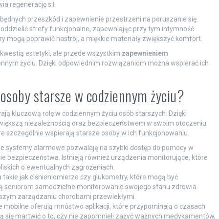
a regenerację sił.
będnych przeszkód i zapewnienie przestrzeni na poruszanie się.
ddzielić strefy funkcjonalne, zapewniając przy tym intymność.
ry mogą poprawić nastrój, a miękkie materiały zwiększyć komfort.
 kwestią estetyki, ale przede wszystkim
zapewnieniem
ennym życiu. Dzięki odpowiednim rozwiązaniom można wspierać ich
 osoby starsze w codziennym życiu?
ją kluczową rolę w codziennym życiu osób starszych. Dzięki
większą niezależnością oraz bezpieczeństwem w swoim otoczeniu.
re szczególnie wspierają starsze osoby w ich funkcjonowaniu.
e systemy alarmowe pozwalają na szybki dostęp do pomocy w
e bezpieczeństwa. Istnieją również urządzenia monitorujące, które
bliskich o ewentualnych zagrożeniach.
takie jak ciśnieniomierze czy glukometry, które mogą być
ją seniorom samodzielne monitorowanie swojego stanu zdrowia.
pszym zarządzaniu chorobami przewlekłymi.
 mobilne oferują mnóstwo aplikacji, które przypominają o czasach
zą się martwić o to, czy nie zapomnieli zażyć ważnych medykamentów,