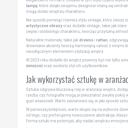
eleganckimi formami. Dodatki w tym stylu często wykon
lampy
, które dzięki swojemu designowi staną się cent
mogą dodać wnętrzu charakteru.
Nie sposób pominąć również stylu vintage, który cieszy 
artystyczne obrazy
oraz dodatki vintage, takie jak star
ciepła i osobistego charakteru, tworząc przytulną atmosf
Naturalne materiały, takie jak
drewno
i
rattan
, odgrywaj
drewniane akcenty tworzą harmonijną całość z innymi dod
nieodłącznym elementem stylizacji wnętrz.
W 2023 roku dodatki do wnętrz powinny być nie tylko es
świeżość
oraz osobisty styl ich użytkowników.
Jak wykorzystać sztukę w aranżac
Sztuka odgrywa kluczową rolę w aranżacji wnętrz, doda
rzeźby czy fotografie mogą przekształcić zwykły pokój w
gust właścicieli. Warto zastanowić się, w jaki sposób 
W pierwszej kolejności, warto skupić się na wyborze dzieł
od tego, czy preferujemy nowoczesne abstrakcje, klasyc
forma sztuki ma potencjał, aby nadać wnętrzu emocjona