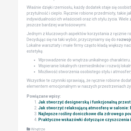
Właśnie dzięki rzemiosłu, każdy dodatek staje się oso
przytulność i ciepło. Ręcznie robione przedmioty, taki
indywidualności ich właścicieli oraz ich stylu życia. Wiele
jeszcze bardziej wartościowymi.
Jednym z kluczowych aspektów korzystania z ręcznie ro
Decydując się na taki wybór, przyczyniamy się do
rozwoju
Lokalne warsztaty i małe firmy często kładą większy naci
estetykę.
Wprowadzenie do wnętrza unikalnego charakteru.
Wspieranie lokalnych rzemieślników i rozwój lokaln
Możliwość stworzenia osobistego stylu i atmosfe
Wszystkie te czynniki sprawiają, że ręcznie robione dod
elementem emocjonalnym w naszych przestrzeniach ży
Powiązane wpisy:
Jak stworzyć designerską i funkcjonalną przes
Jak stworzyć relaksującą atmosferę w salonie: 
Najlepsze rośliny doniczkowe dla zdrowego po
Praktyczne wskazówki dotyczące czyszczenia i 
Wnętrze