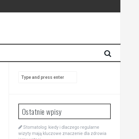
enia
anego
Search
for:
Ostatnie wpisy
Stomatolog: kiedy i dlaczego regularne
wizyty mają kluczowe znaczenie dla zdrowia