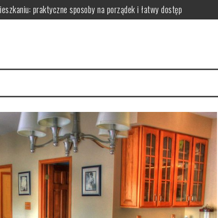
zkaniu: praktyczne sposoby na porządek i łatwy dostęp
niu: praktyczne sposoby na wykorzystanie ścian bez efektu zagrac
m: jak wybrać i zamontować funkcjonalną przegrodę ze szkła hartow
edy dodają przestrzeni, a kiedy mogą przeszkadzać?
erce – praktyczne porady wyboru, montażu i aranżacji przestrzeni
izyty mają kluczowe znaczenie dla zdrowia jamy ustnej