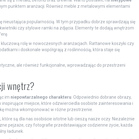
ane są z metalu, betonu oraz drewna. Warto postawić na
nietypowe
ralnym punktem aranżacji. Również meble z metalowymi elementami
się nieustająca popularnością. W tym przypadku dobrze sprawdzają się
e kwietniki czy stylowe ramki na zdjęcia. Elementy te dodają wnętrzom
erę.
ą kluczową rolę w nowoczesnych aranżacjach. Rattanowe koszyki czy
atkami i doskonale współgrają z roślinnością, która staje się
tetyczne, ale również funkcjonalne, wprowadzając do przestrzeni
ji wnętrz?
jąc im
niepowtarzalnego charakteru
. Odpowiednio dobrane obrazy,
 inspirujące miejsce, które odzwierciedla osobiste zainteresowania i
sztukę można wkomponować w różne przestrzenie.
, które są dla nas osobiście istotne lub cieszą nasze oczy. Niezależnie
zne pejzaże, czy fotografie przedstawiające codzienne życie, każda
lny ładunek.