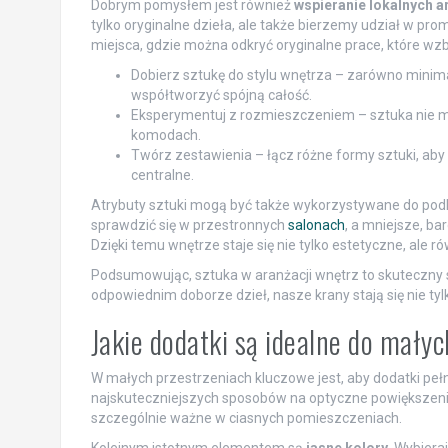
Dobrym pomysłem jest również
wspieranie lokalnych a
tylko oryginalne dzieła, ale także bierzemy udział w prom
miejsca, gdzie można odkryć oryginalne prace, które wz
Dobierz sztukę do stylu wnętrza – zarówno minima
współtworzyć spójną całość.
Eksperymentuj z rozmieszczeniem – sztuka nie mu
komodach.
Twórz zestawienia – łącz różne formy sztuki, ab
centralne.
Atrybuty sztuki mogą być także wykorzystywane do pod
sprawdzić się w przestronnych
salonach
, a mniejsze, ba
Dzięki temu wnętrze staje się nie tylko estetyczne, ale r
Podsumowując, sztuka w aranżacji wnętrz to skuteczny s
odpowiednim doborze dzieł, nasze krany stają się nie ty
Jakie dodatki są idealne do małyc
W małych przestrzeniach kluczowe jest, aby dodatki pełn
najskuteczniejszych sposobów na optyczne powiększenie w
szczególnie ważne w ciasnych pomieszczeniach.