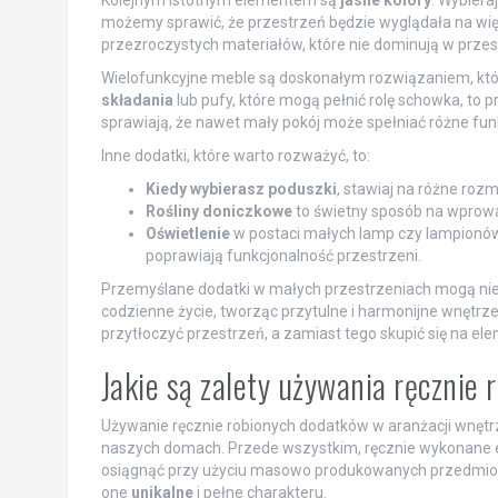
Kolejnym istotnym elementem są
jasne kolory
. Wybiera
możemy sprawić, że przestrzeń będzie wyglądała na wię
przezroczystych materiałów, które nie dominują w przestr
Wielofunkcyjne meble są doskonałym rozwiązaniem, któr
składania
lub pufy, które mogą pełnić rolę schowka, to 
sprawiają, że nawet mały pokój może spełniać różne fun
Inne dodatki, które warto rozważyć, to:
Kiedy wybierasz poduszki
, stawiaj na różne rozmi
Rośliny doniczkowe
to świetny sposób na wprow
Oświetlenie
w postaci małych lamp czy lampionów
poprawiają funkcjonalność przestrzeni.
Przemyślane dodatki w małych przestrzeniach mogą nie 
codzienne życie, tworząc przytulne i harmonijne wnętrz
przytłoczyć przestrzeń, a zamiast tego skupić się na elem
Jakie są zalety używania ręcznie
Używanie ręcznie robionych dodatków w aranżacji wnętrz
naszych domach. Przede wszystkim, ręcznie wykonane 
osiągnąć przy użyciu masowo produkowanych przedmiotów.
one
unikalne
i pełne charakteru.