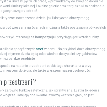
rtystów
. Inwestując w ich prace, wprowadzamy do swojego domu nie
owaniu kultury lokalnej. Lokalne galerie oraz targi sztuki to doskonałe
bogacą naszą przestrzeń.
listyczne, nowoczesne dzieła, jak i klasyczne obrazy mogą
si być wieszana na ścianach; można ją także postawić na półkach lub
y stworzyć
interesujące kompozycje
i przyciągające wzrok punkty
kreślania specyficznych
stref
w domu. Na przykład, duże obrazy mogą
rdziej intymne dzieła będą odpowiednie do sypialni czy gabinetów.
ównież
bardzo osobiste
.
posób na nadanie przestrzeni osobistego charakteru, a przy
lko miejscem do życia, ale także wyrazem naszej osobowości.
h przestrzeni?
iły zarówno funkcję estetyczną, jak i praktyczną.
Lustra
to jeden z
nętrza. Odbijają one światło i tworzą wrażenie głębi, co jest