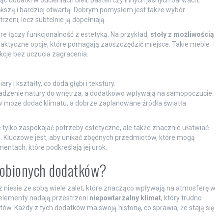
jąc dodatki w odcieniach bieli, pasteli czy innych jasnych barwach,
kszą i bardziej otwartą. Dobrym pomysłem jest także wybór
zeni, lecz subtelnie ją dopełniają.
e łączy funkcjonalność z estetyką. Na przykład,
stoły z możliwością
praktyczne opcje, które pomagają zaoszczędzić miejsce. Takie meble
kcje bez uczucia zagracenia.
ary i kształty, co doda głębi i tekstury.
adzenie natury do wnętrza, a dodatkowo wpływają na samopoczucie.
 może dodać klimatu, a dobrze zaplanowane źródła światła
tylko zaspokajać potrzeby estetyczne, ale także znacznie ułatwiać
e. Kluczowe jest, aby unikać zbędnych przedmiotów, które mogą
entach, które podkreślają jej urok.
 robionych dodatków?
 niesie ze sobą wiele zalet, które znacząco wpływają na atmosferę w
elementy nadają przestrzeni
niepowtarzalny klimat
, który trudno
 Każdy z tych dodatków ma swoją historię, co sprawia, że stają się