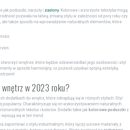
 jak poduszki, narzuty i
zasłony
. Kolorowe i wzorzyste tekstylia mogą
orodność pozwala na łatwą zmianę stylu w zależności od pory roku czy
cja, ale także sposób na wprowadzenie naturalnych elementów, które
ności.
trzeń.
.
tworzyć wnętrze, które będzie odzwierciedlać jego osobowość i styl
lementy w sposób harmonijny, co pozwoli uzyskać spójną estetykę.
strzeni!
do wnętrz w 2023 roku?
 dodatkach do wnętrz, które odnajdują się w różnych stylach. Styl
iej popularny. Charakteryzuje się on wykorzystywaniem naturalnych
norodnych tekstur i kolorów. Dodatki takie jak
kolorowe poduszki
z
pisują się w ten trend.
 zapominać o stylu industrialnym, który łączy surowe materiały z