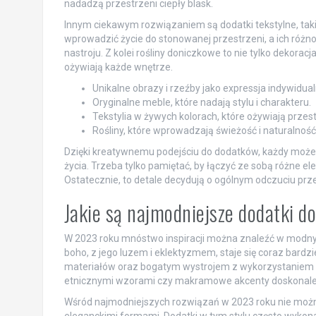
nadadzą przestrzeni ciepły blask.
Innym ciekawym rozwiązaniem są dodatki tekstylne, takie
wprowadzić życie do stonowanej przestrzeni, a ich różn
nastroju. Z kolei rośliny doniczkowe to nie tylko dekora
ożywiają każde wnętrze.
Unikalne obrazy i rzeźby jako expressja indywidual
Oryginalne meble, które nadają stylu i charakteru.
Tekstylia w żywych kolorach, które ożywiają przes
Rośliny, które wprowadzają świeżość i naturalność
Dzięki kreatywnemu podejściu do dodatków, każdy może s
życia. Trzeba tylko pamiętać, by łączyć ze sobą różne e
Ostatecznie, to detale decydują o ogólnym odczuciu prze
Jakie są najmodniejsze dodatki 
W 2023 roku mnóstwo inspiracji można znaleźć w modnych
boho, z jego luzem i eklektyzmem, staje się coraz bardz
materiałów oraz bogatym wystrojem z wykorzystaniem róż
etnicznymi wzorami czy makramowe akcenty doskonale w
Wśród najmodniejszych rozwiązań w 2023 roku nie można