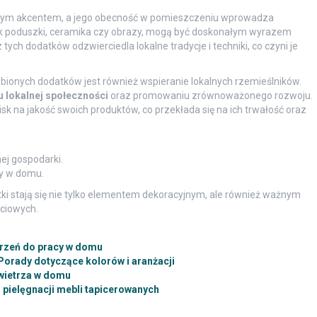
bistym akcentem, a jego obecność w pomieszczeniu wprowadza
e jak poduszki, ceramika czy obrazy, mogą być doskonałym wyrazem
 z tych dodatków odzwierciedla lokalne tradycje i techniki, co czyni je
bionych dodatków jest również wspieranie lokalnych rzemieślników.
 lokalnej społeczności
oraz promowaniu zrównoważonego rozwoju.
sk na jakość swoich produktów, co przekłada się na ich trwałość oraz
ej gospodarki.
ry w domu.
atki stają się nie tylko elementem dekoracyjnym, ale również ważnym
ciowych.
trzeń do pracy w domu
Porady dotyczące kolorów i aranżacji
wietrza w domu
pielęgnacji mebli tapicerowanych