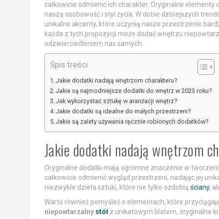
całkowicie odmienić ich charakter. Oryginalne elementy d
naszą osobowość i styl życia. W dobie dzisiejszych trend
unikalne akcenty, które uczynią nasze przestrzenie bardzi
każda z tych propozycji może dodać wnętrzu niepowtarza
odzwierciedleniem nas samych.
Spis treści
Jakie dodatki nadają wnętrzom charakteru?
Jakie są najmodniejsze dodatki do wnętrz w 2023 roku?
Jak wykorzystać sztukę w aranżacji wnętrz?
Jakie dodatki są idealne do małych przestrzeni?
Jakie są zalety używania ręcznie robionych dodatków?
Jakie dodatki nadają wnętrzom c
Oryginalne dodatki mają ogromne znaczenie w tworzeni
całkowicie odmienić wygląd przestrzeni, nadając jej uni
niezwykłe dzieła sztuki, które nie tylko ozdobią
ściany
, a
Warto również pomyśleć o elementach, które przyciągają 
niepowtarzalny
stół
z unikatowym blatem, oryginalne kr