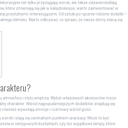
ekoracyjne nie tylko przyciągają wzrok, ale także odzwierciedlają
ów, które zmieniają się jak w kalejdoskopie, warto zainwestować w
ej przytulnymi i interesującymi. Od sztuki po ręcznie robione dodatki –
lnego klimatu. Warto odkrywać, co sprawi, że nasze domy staną się
harakteru?
u atmosfery i stylu wnętrza. Wybór właściwych akcesoriów może
kalny charakter. Wśród najpopularniejszych dodatków znajdują się
le również wywołają emocje i rozmowy wśród gości.
wzrok i stają się centralnym punktem aranżacji. Może to być
zesła w nietypowych kształtach, czy też wyjątkowe lampy, które