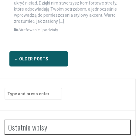
ukryć nieład. Dzięki nim stworzysz komfortowe strefy,
które odpowiadają Twoim potrzebom, a jednocześnie
wprowadzą do pomieszczenia stylowy akcent. Warto
zrozumieć, jak zasłony […]
Strefowanie i podziały
Posts
←
OLDER POSTS
navigation
Search
for:
Ostatnie wpisy