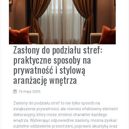
Zasłony do podziału stref:
praktyczne sposoby na
prywatność i stylową
aranżację wnętrza
16 maja 2026
Zasłony do podziału stref to nie tylko sposób na
zwiększenie prywatności, ale również efektowny element
dekoracyjny, który może zmienić charakter każdego
wnętrza. Wybierając odpowiednie zasłony, można zyskać
subtelne oddzielenie przestrzeni, poprawić akustykę oraz