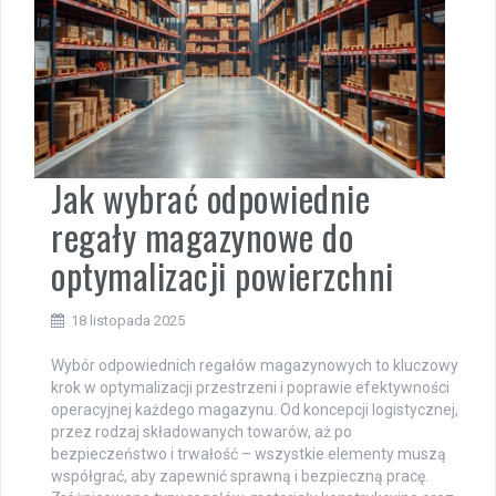
Jak wybrać odpowiednie
regały magazynowe do
optymalizacji powierzchni
18 listopada 2025
Wybór odpowiednich regałów magazynowych to kluczowy
krok w optymalizacji przestrzeni i poprawie efektywności
operacyjnej każdego magazynu. Od koncepcji logistycznej,
przez rodzaj składowanych towarów, aż po
bezpieczeństwo i trwałość – wszystkie elementy muszą
współgrać, aby zapewnić sprawną i bezpieczną pracę.