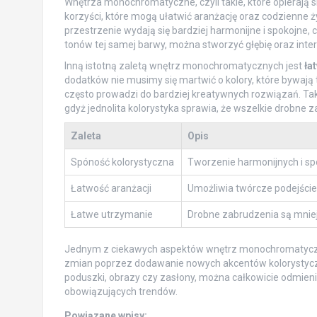
Wnętrza monochromatyczne, czyli takie, które opierają si
korzyści, które mogą ułatwić aranżację oraz codzienne 
przestrzenie wydają się bardziej harmonijne i spokojne
tonów tej samej barwy, można stworzyć głębię oraz inte
Inną istotną zaletą wnętrz monochromatycznych jest
ła
dodatków nie musimy się martwić o kolory, które bywają 
często prowadzi do bardziej kreatywnych rozwiązań. Tak
gdyż jednolita kolorystyka sprawia, że wszelkie drobne
Zaleta
Opis
Spóność kolorystyczna
Tworzenie harmonijnych i sp
Łatwość aranżacji
Umożliwia twórcze podejście 
Łatwe utrzymanie
Drobne zabrudzenia są mniej
Jednym z ciekawych aspektów wnętrz monochromatyczn
zmian poprzez dodawanie nowych akcentów kolorystycznyc
poduszki, obrazy czy zasłony, można całkowicie odmieni
obowiązujących trendów.
Powiązane wpisy: