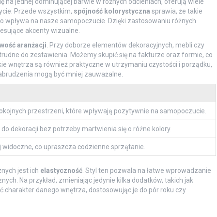
ę na jednej dominującej barwie w różnych odcieniach, oferują wiele
życie. Przede wszystkim,
spójność kolorystyczna
sprawia, że takie
, co wpływa na nasze samopoczucie. Dzięki zastosowaniu różnych
resujące akcenty wizualne.
twość aranżacji
. Przy doborze elementów dekoracyjnych, mebli czy
trudne do zestawienia. Możemy skupić się na fakturze oraz formie, co
ie wnętrza są również praktyczne w utrzymaniu czystości i porządku,
 zabrudzenia mogą być mniej zauważalne.
okojnych przestrzeni, które wpływają pozytywnie na samopoczucie.
do dekoracji bez potrzeby martwienia się o różne kolory.
 widoczne, co upraszcza codzienne sprzątanie.
ych jest ich
elastyczność
. Styl ten pozwala na łatwe wprowadzanie
h. Na przykład, zmieniając jedynie kilka dodatków, takich jak
ć charakter danego wnętrza, dostosowując je do pór roku czy