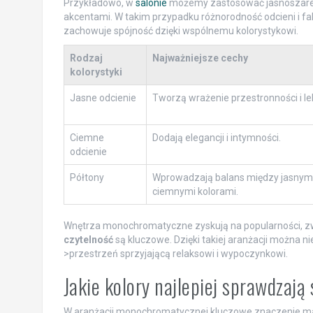
Przykładowo, w
salonie
możemy zastosować jasnoszar
akcentami. W takim przypadku różnorodność odcieni i fak
zachowuje spójność dzięki wspólnemu kolorystykowi.
Rodzaj
Najważniejsze cechy
kolorystyki
Jasne odcienie
Tworzą wrażenie przestronności i le
Ciemne
Dodają elegancji i intymności.
odcienie
Półtony
Wprowadzają balans między jasnymi
ciemnymi kolorami.
Wnętrza monochromatyczne zyskują na popularności, 
czytelność
są kluczowe. Dzięki takiej aranżacji można ni
>przestrzeń sprzyjającą relaksowi i wypoczynkowi.
Jakie kolory najlepiej sprawdzaj
W aranżacji monochromatycznej kluczowe znaczenie mają 