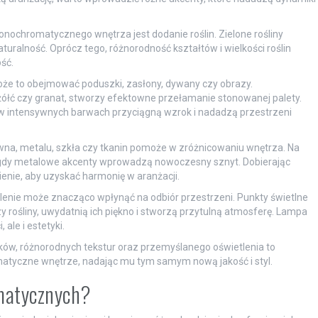
ochromatycznego wnętrza jest dodanie roślin. Zielone rośliny
turalność. Oprócz tego, różnorodność kształtów i wielkości roślin
ść.
oże to obejmować poduszki, zasłony, dywany czy obrazy.
ółć czy granat, stworzy efektowne przełamanie stonowanej palety.
y w intensywnych barwach przyciągną wzrok i nadadzą przestrzeni
na, metalu, szkła czy tkanin pomoże w zróżnicowaniu wnętrza. Na
 gdy metalowe akcenty wprowadzą nowoczesny sznyt. Dobierając
enie, aby uzyskać harmonię w aranżacji.
lenie może znacząco wpłynąć na odbiór przestrzeni. Punkty świetlne
 rośliny, uwydatnią ich piękno i stworzą przytulną atmosferę. Lampa
ale i estetyki.
ów, różnorodnych tekstur oraz przemyślanego oświetlenia to
atyczne wnętrze, nadając mu tym samym nową jakość i styl.
omatycznych?