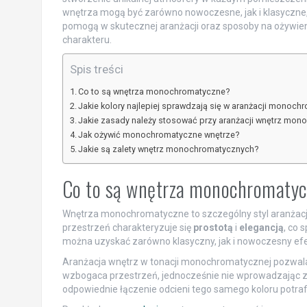
wnętrza mogą być zarówno nowoczesne, jak i klasyczne,
pomogą w skutecznej aranżacji oraz sposoby na ożywienie
charakteru.
Spis treści
Co to są wnętrza monochromatyczne?
Jakie kolory najlepiej sprawdzają się w aranżacji monoch
Jakie zasady należy stosować przy aranżacji wnętrz mo
Jak ożywić monochromatyczne wnętrze?
Jakie są zalety wnętrz monochromatycznych?
Co to są wnętrza monochromaty
Wnętrza monochromatyczne to szczególny styl aranżacji
przestrzeń charakteryzuje się
prostotą
i
elegancją
, co 
można uzyskać zarówno klasyczny, jak i nowoczesny efe
Aranżacja wnętrz w tonacji monochromatycznej pozwa
wzbogaca przestrzeń, jednocześnie nie wprowadzając z
odpowiednie łączenie odcieni tego samego koloru potrafi