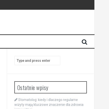
enia
anego
Search
for:
Ostatnie wpisy
Stomatolog: kiedy i dlaczego regularne
wizyty mają kluczowe znaczenie dla zdrowia