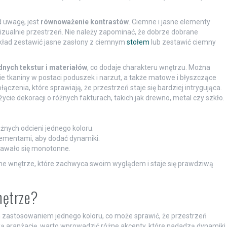
 uwagę, jest
równoważenie kontrastów
. Ciemne i jasne elementy
zualnie przestrzeń. Nie należy zapominać, że dobrze dobrane
zykład zestawić jasne zasłony z ciemnym
stołem
lub zestawić ciemny
nych tekstur i materiałów
, co dodaje charakteru wnętrzu. Można
e tkaniny w postaci poduszek i narzut, a także matowe i błyszczące
czenia, które sprawiają, że przestrzeń staje się bardziej intrygująca.
ie dekoracji o różnych fakturach, takich jak drewno, metal czy szkło.
żnych odcieni jednego koloru.
ementami, aby dodać dynamiki.
dawało się monotonne.
lne wnętrze, które zachwyca swoim wyglądem i staje się prawdziwą
nętrze?
zastosowaniem jednego koloru, co może sprawić, że przestrzeń
ą aranżację, warto wprowadzić różne akcenty, które nadadzą dynamiki