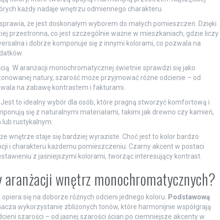
których każdy nadaje wnętrzu odmiennego charakteru.
co sprawia, że jest doskonałym wyborem do małych pomieszczeń. Dzięki
ziej przestronna, co jest szczególnie ważne w mieszkaniach, gdzie liczy
wersalna i dobrze komponuje się z innymi kolorami, co pozwala na
datków.
ścią. W aranżacji monochromatycznej świetnie sprawdzi się jako
stonowanej natury, szarość może przyjmować różne odcienie – od
ozwala na zabawę kontrastem i fakturami.
. Jest to idealny wybór dla osób, które pragną stworzyć komfortową i
onują się z naturalnymi materiałami, takimi jak drewno czy kamień,
lub rustykalnym.
e wnętrze staje się bardziej wyraziste. Choć jest to kolor bardzo
ji i charakteru każdemu pomieszczeniu. Czarny akcent w postaci
awieniu z jaśniejszymi kolorami, tworząc interesujący kontrast.
zy aranżacji wnętrz monochromatycznych?
piera się na doborze różnych odcieni jednego koloru.
Podstawową
nacza wykorzystanie zbliżonych tonów, które harmonijnie współgrają
eni szarości – od jasnej szarości ścian po ciemniejsze akcenty w