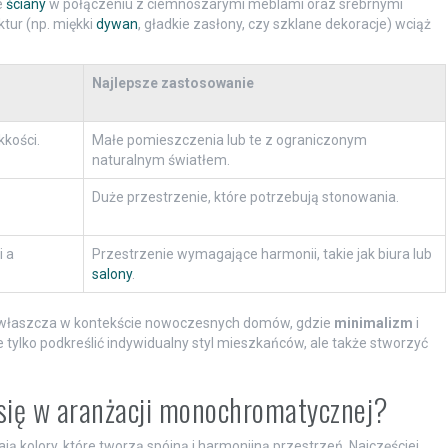
e
ściany
w połączeniu z ciemnoszarymi meblami oraz srebrnymi
tur (np. miękki
dywan
, gładkie zasłony, czy szklane dekoracje) wciąż
Najlepsze zastosowanie
kkości.
Małe pomieszczenia lub te z ograniczonym
naturalnym światłem.
Duże przestrzenie, które potrzebują stonowania.
 a
Przestrzenie wymagające harmonii, takie jak biura lub
salony
.
zwłaszcza w kontekście nowoczesnych domów, gdzie
minimalizm
i
e tylko podkreślić indywidualny styl mieszkańców, ale także stworzyć
ą się w aranżacji monochromatycznej?
kolory, które tworzą spójną i harmonijną przestrzeń. Najczęściej