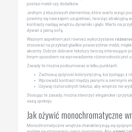
postaci mebli czy dodatków.
Jednym z kluczowych elementów, które warto wziąć pod
powinny się nawzajem uzupełniać, tworząc atrakcyjną wi
kontrasty nadają wnętrzu dynamiki i głębi. Warto na pr
dywan z jasną sofą.
Ważnym aspektem jest również wykorzystanie
różnorod
stosować na przykład gładkie powierzchnie mebli, miękki
akcenty. Dobrze dobrane tekstury tworzą interesujące połą
Innym sposobem na wprowadzenie różnorodności jest użyc
Zasady te można podsumować w kilku punktach:
Zachowuj spójność kolorystyczną, korzystając z ró
Wprowadź kontrast między jasnymi a ciemnymi el
Używaj różnorodnych tekstur, aby wnętrze nie wy
Stosując te zasady, można stworzyć eleganckie i przytu
oazą spokoju.
Jak ożywić monochromatyczne w
Monochromatyczne wnętrza charakteryzują się spójnym 
wydaje się stonowana i nieco monotonny. Aby
ożywić
tak