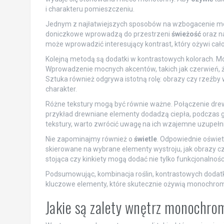
i charakteru pomieszczeniu.
Jednym z najłatwiejszych sposobów na wzbogacenie mon
doniczkowe wprowadzą do przestrzeni
świeżość
oraz na
może wprowadzić interesujący kontrast, który ożywi cało
Kolejną metodą są dodatki w kontrastowych kolorach. M
Wprowadzenie mocnych akcentów, takich jak czerwień, ż
Sztuka również odgrywa istotną rolę: obrazy czy rzeźb
charakter.
Różne tekstury mogą być równie ważne. Połączenie drew
przykład drewniane elementy dodadzą ciepła, podczas
tekstury, warto zwrócić uwagę na ich wzajemne uzupełni
Nie zapominajmy również o
świetle
. Odpowiednie oświet
skierowane na wybrane elementy wystroju, jak obrazy czy
stojąca czy kinkiety mogą dodać nie tylko funkcjonalności, 
Podsumowując, kombinacja roślin, kontrastowych dodatk
kluczowe elementy, które skutecznie ożywią monochrom
Jakie są zalety wnętrz monochr