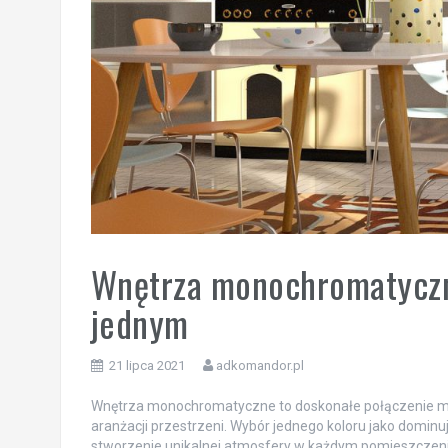
Wnętrza monochromatyczne
jednym
21 lipca 2021
adkomandor.pl
Wnętrza monochromatyczne to doskonałe połączenie mini
aranżacji przestrzeni. Wybór jednego koloru jako domin
stworzenie unikalnej atmosfery w każdym pomieszczen