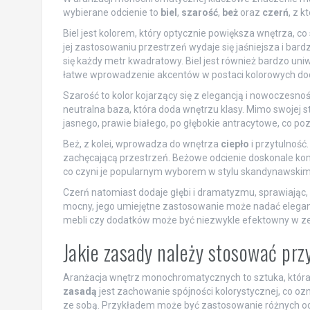
wybierane odcienie to
biel
,
szarość
,
beż
oraz
czerń
, z 
Biel jest kolorem, który optycznie powiększa wnętrza, 
jej zastosowaniu przestrzeń wydaje się jaśniejsza i bard
się każdy metr kwadratowy. Biel jest również bardzo uni
łatwe wprowadzenie akcentów w postaci kolorowych do
Szarość to kolor kojarzący się z elegancją i nowoczesno
neutralna baza, która doda wnętrzu klasy. Mimo swojej 
jasnego, prawie białego, po głębokie antracytowe, co p
Beż, z kolei, wprowadza do wnętrza
ciepło
i przytulność
zachęcającą przestrzeń. Beżowe odcienie doskonale komp
co czyni je popularnym wyborem w stylu skandynawskim 
Czerń natomiast dodaje głębi i dramatyzmu, sprawiając, ż
mocny, jego umiejętne zastosowanie może nadać eleganc
mebli czy dodatków może być niezwykle efektowny w zest
Jakie zasady należy stosować pr
Aranżacja wnętrz monochromatycznych to sztuka, która o
zasadą
jest zachowanie spójności kolorystycznej, co oz
ze sobą. Przykładem może być zastosowanie różnych odci