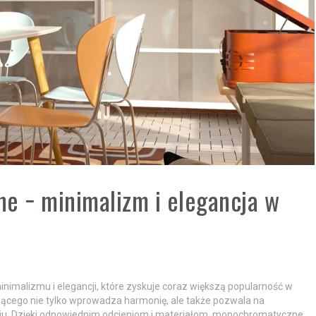
 − minimalizm i elegancja w
malizmu i elegancji, które zyskuje coraz większą popularność w
ującego nie tylko wprowadza harmonię, ale także pozwala na
iu. Dzięki odpowiednim odcieniom i materiałom, monochromatyczne