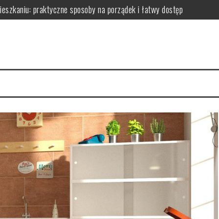
zkaniu: praktyczne sposoby na porządek i łatwy dostęp
niu: praktyczne sposoby na wykorzystanie ścian bez efektu zagrac
m: jak wybrać i zamontować funkcjonalną przegrodę ze szkła hartow
edy dodają przestrzeni, a kiedy mogą przeszkadzać?
erce – praktyczne porady wyboru, montażu i aranżacji przestrzeni
izyty mają kluczowe znaczenie dla zdrowia jamy ustnej