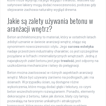
które może wpłynąć na jego wygląd i trwałość. Matowe lub
satynowe lakiery mogą dodać nowoczesności, podczas gdy
olejowanie zachowa naturalny wygląd drewna.
Jakie są zalety używania betonu w
aranżacji wnętrz?
Beton architektoniczny to materiał, który w ostatnich latach
zdobył uznanie w świecie aranżacji wnętrz, stając się
synonimem nowoczesności i stylu. Jego
surowa estetyka
nadaje przestrzeni industrialny charakter, co jest szczególnie
pożądane w loftach i minimalistycznych wnętrzach. Jedną z
największych zalet betonu jest jego
trwałość
; jest odporny na
uszkodzenia mechaniczne i łatwy do pielęgnacji.
Beton można zastosować w różnych aspektach aranżacji
wnętrz. Może być używany zarówno na podłogach, jak i na
ścianach. W przypadku ścian, są dostępne różne
wykończenia, które mogą dodać głębi i tekstury, co czyni
beton wszechstronnym rozwiązaniem. Ponadto, elementy
dekoracyjne z betonu, takie jak donice, blaty czy lampy,
pozwalają na tworzenie unikalnych i atrakcyjnych
kompozycji, które mogą stać się centralnym punktem