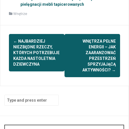
pielęgnacji mebli tapicerowanych
Wnętrze
Post
←
NAJBARDZIEJ
WNĘTRZA PEŁNE
navigation
NIEZBĘDNE RZECZY,
ENERGII – JAK
KTÓRYCH POTRZEBUJE
ZAARANŻOWAĆ
KAŻDA NASTOLETNIA
PRZESTRZEŃ
DZIEWCZYNA
SPRZYJAJĄCĄ
AKTYWNOŚCI?
→
Search
for: