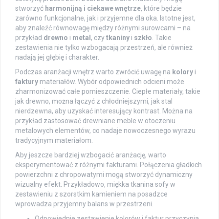
stworzyć
harmonijną i ciekawe wnętrze
, które będzie
zarówno funkcjonalne, jak i przyjemne dla oka. Istotne jest,
aby znaleźć równowagę między różnymi surowcami – na
przykład
drewno
i
metal
, czy
tkaniny
i
szkło
. Takie
zestawienia nie tylko wzbogacają przestrzeń, ale również
nadają jej głębię i charakter.
Podczas aranżacji wnętrz warto zwrócić uwagę na
kolory
i
faktury
materiałów. Wybór odpowiednich odcieni może
zharmonizować całe pomieszczenie. Ciepłe materiały, takie
jak drewno, można łączyć z chłodniejszymi, jak stal
nierdzewna, aby uzyskać interesujący kontrast. Można na
przykład zastosować drewniane meble w otoczeniu
metalowych elementów, co nadaje nowoczesnego wyrazu
tradycyjnym materiałom.
Aby jeszcze bardziej wzbogacić aranżację, warto
eksperymentować z różnymi fakturami. Połączenia gładkich
powierzchni z chropowatymi mogą stworzyć dynamiczny
wizualny efekt. Przykładowo, miękka tkanina sofy w
zestawieniu z szorstkim kamieniem na posadzce
wprowadza przyjemny balans w przestrzeni.
Odpowiednie zestawienie kolorów i faktur przyczynia