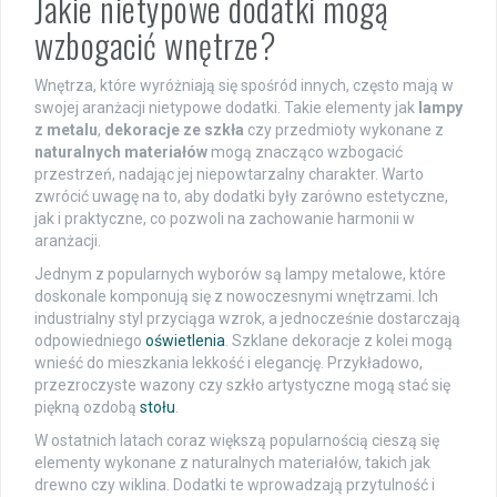
Jakie nietypowe dodatki mogą
wzbogacić wnętrze?
Wnętrza, które wyróżniają się spośród innych, często mają w
swojej aranżacji nietypowe dodatki. Takie elementy jak
lampy
z metalu
,
dekoracje ze szkła
czy przedmioty wykonane z
naturalnych materiałów
mogą znacząco wzbogacić
przestrzeń, nadając jej niepowtarzalny charakter. Warto
zwrócić uwagę na to, aby dodatki były zarówno estetyczne,
jak i praktyczne, co pozwoli na zachowanie harmonii w
aranżacji.
Jednym z popularnych wyborów są lampy metalowe, które
doskonale komponują się z nowoczesnymi wnętrzami. Ich
industrialny styl przyciąga wzrok, a jednocześnie dostarczają
odpowiedniego
oświetlenia
. Szklane dekoracje z kolei mogą
wnieść do mieszkania lekkość i elegancję. Przykładowo,
przezroczyste wazony czy szkło artystyczne mogą stać się
piękną ozdobą
stołu
.
W ostatnich latach coraz większą popularnością cieszą się
elementy wykonane z naturalnych materiałów, takich jak
drewno czy wiklina. Dodatki te wprowadzają przytulność i