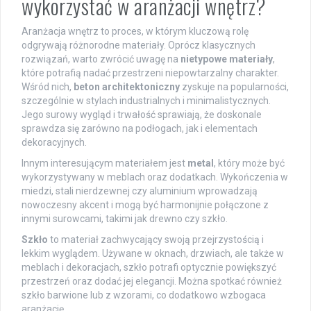
wykorzystać w aranżacji wnętrz?
Aranżacja wnętrz to proces, w którym kluczową rolę
odgrywają różnorodne materiały. Oprócz klasycznych
rozwiązań, warto zwrócić uwagę na
nietypowe materiały
,
które potrafią nadać przestrzeni niepowtarzalny charakter.
Wśród nich,
beton architektoniczny
zyskuje na popularności,
szczególnie w stylach industrialnych i minimalistycznych.
Jego surowy wygląd i trwałość sprawiają, że doskonale
sprawdza się zarówno na podłogach, jak i elementach
dekoracyjnych.
Innym interesującym materiałem jest
metal
, który może być
wykorzystywany w meblach oraz dodatkach. Wykończenia w
miedzi, stali nierdzewnej czy aluminium wprowadzają
nowoczesny akcent i mogą być harmonijnie połączone z
innymi surowcami, takimi jak drewno czy szkło.
Szkło
to materiał zachwycający swoją przejrzystością i
lekkim wyglądem. Używane w oknach, drzwiach, ale także w
meblach i dekoracjach, szkło potrafi optycznie powiększyć
przestrzeń oraz dodać jej elegancji. Można spotkać również
szkło barwione lub z wzorami, co dodatkowo wzbogaca
aranżację.