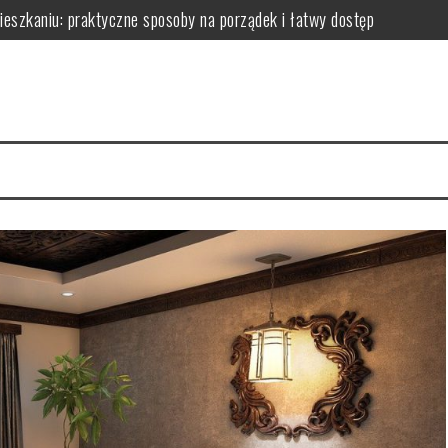
zkaniu: praktyczne sposoby na porządek i łatwy dostęp
niu: praktyczne sposoby na wykorzystanie ścian bez efektu zagrac
m: jak wybrać i zamontować funkcjonalną przegrodę ze szkła hartow
edy dodają przestrzeni, a kiedy mogą przeszkadzać?
erce – praktyczne porady wyboru, montażu i aranżacji przestrzeni
izyty mają kluczowe znaczenie dla zdrowia jamy ustnej