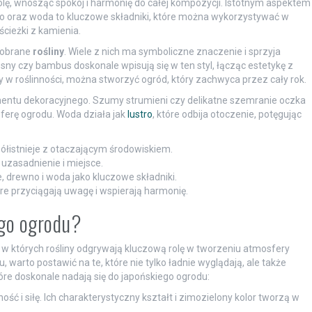
olę, wnosząc spokój i harmonię do całej kompozycji. Istotnym aspektem
no oraz woda to kluczowe składniki, które można wykorzystywać w
cieżki z kamienia.
dobrane
rośliny
. Wiele z nich ma symboliczne znaczenie i sprzyja
osny czy bambus doskonale wpisują się w ten styl, łącząc estetykę z
w roślinności, można stworzyć ogród, który zachwyca przez cały rok.
entu dekoracyjnego. Szumy strumieni czy delikatne szemranie oczka
ferę ogrodu. Woda działa jak
lustro
, które odbija otoczenie, potęgując
ółistnieje z otaczającym środowiskiem.
uzasadnienie i miejsce.
 drewno i woda jako kluczowe składniki.
óre przyciągają uwagę i wspierają harmonię.
ego ogrodu?
 w których rośliny odgrywają kluczową rolę w tworzeniu atmosfery
, warto postawić na te, które nie tylko ładnie wyglądają, ale także
tóre doskonale nadają się do japońskiego ogrodu:
ść i siłę. Ich charakterystyczny kształt i zimozielony kolor tworzą w