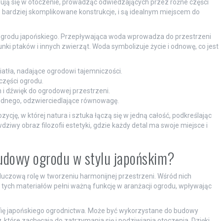
ą się w otoczenie, prowadząc odwiedzających przez różne części
o bardziej skomplikowane konstrukcje, i są idealnym miejscem do
grodu japońskiego. Przepływająca woda wprowadza do przestrzeni
nki ptaków i innych zwierząt. Woda symbolizuje życie i odnowę, co jest
atła, nadające ogrodowi tajemniczości.
części ogrodu.
i dźwięk do ogrodowej przestrzeni.
 wodnego, odzwierciedlające równowagę.
ę, w której natura i sztuka łączą się w jedną całość, podkreślając
iwy obraz filozofii estetyki, gdzie każdy detal ma swoje miejsce i
budowy ogrodu w stylu japońskim?
uczową rolę w tworzeniu harmonijnej przestrzeni. Wśród nich
 z tych materiałów pełni ważną funkcję w aranżacji ogrodu, wpływając
zofię japońskiego ogrodnictwa. Może być wykorzystane do budowy
y
, które zachęcają do zatrzymania się i podziwiania otoczenia. Dzięki