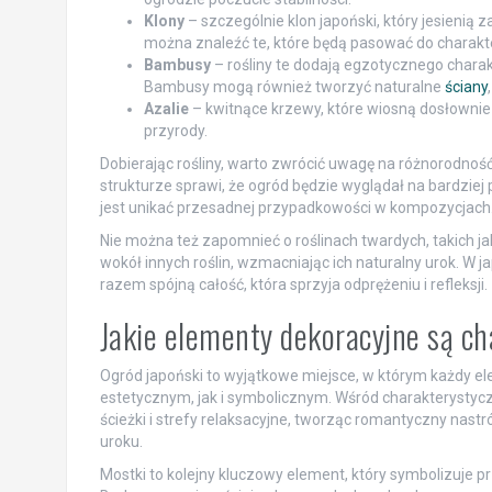
Klony
– szczególnie klon japoński, który jesienią
można znaleźć te, które będą pasować do charakte
Bambusy
– rośliny te dodają egzotycznego chara
Bambusy mogą również tworzyć naturalne
ściany
Azalie
– kwitnące krzewy, które wiosną dosłownie e
przyrody.
Dobierając rośliny, warto zwrócić uwagę na różnorodnoś
strukturze sprawi, że ogród będzie wyglądał na bardziej
jest unikać przesadnej przypadkowości w kompozycjach
Nie można też zapomnieć o roślinach twardych, takich ja
wokół innych roślin, wzmacniając ich naturalny urok. W 
razem spójną całość, która sprzyja odprężeniu i refleksji.
Jakie elementy dekoracyjne są ch
Ogród japoński to wyjątkowe miejsce, w którym każdy e
estetycznym, jak i symbolicznym. Wśród charakterystycz
ścieżki i strefy relaksacyjne, tworząc romantyczny nastr
uroku.
Mostki to kolejny kluczowy element, który symbolizuje p