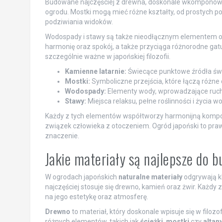
Budowane najczęściej z drewna, doskonale wkomponowuj
ogrodu. Mostki mogą mieć różne kształty, od prostych p
podziwiania widoków.
Wodospady i stawy są także nieodłącznym elementem o
harmonię oraz spokój, a także przyciąga różnorodne gatu
szczególnie ważne w japońskiej filozofii.
Kamienne latarnie:
Świecące punktowe źródła świ
Mostki:
Symboliczne przejścia, które łączą różne 
Wodospady:
Elementy wody, wprowadzające ruch 
Stawy:
Miejsca relaksu, pełne roślinności i życia
Każdy z tych elementów współtworzy harmonijną kompozycj
związek człowieka z otoczeniem. Ogród japoński to prawdz
znaczenie.
Jakie materiały są najlepsze do 
W ogrodach japońskich
naturalne materiały
odgrywają kl
najczęściej stosuje się drewno, kamień oraz żwir. Każdy
na jego estetykę oraz atmosferę.
Drewno
to materiał, który doskonale wpisuje się w filo
różnych elementów, takich jak
ścieżki
,
mostki
czy
altan