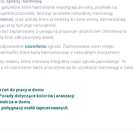
odu
spokój
i
harmonię
.
e gatunków, które harmonijnie współgrają ze sobą, pozwala na
zupełnia pozostałe, tworząc wrażenie naturalnej równowagi.
stałość
, oraz ścieżki, które prowadzą w różne strony, wprowadzają
ąc przy tym jego naturalność.
 być zaplanowany z uwagą na proporcje i przestrzeń. Umożliwia to
dy krok odkrywa nowy widok.
 odpowiednie
oświetlenie
ogrodu. Zastosowanie cieni i miejsc
 atmosfer, które będą harmonizować z naturalnym otoczeniem.
zy relaksu, które stanowią integralną część ogrodu japońskiego. Te
, a ich stworzenie także przyczynia się do uzyskania równowagi w całej
trzeń do pracy w domu
Porady dotyczące kolorów i aranżacji
wietrza w domu
pielęgnacji mebli tapicerowanych