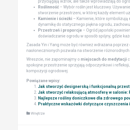
przyciągają wzrok, ale także wprowadzają do ogr
Roślinność
– Wybór roślin jest kluczowy. Używani
stworzenie przestrzeni, w której każdy element u
Kamienie i ścieżki
– Kamienie, które symbolizują
dynamikę do statycznego piękna ogrodu, zachowuj
Przestrzeń i proporcje
– Ogród japoński powinien
doświadczanie ogrodu w sposób spójny, gdzie każ
Zasada Yin i Yang może być również wdrażana poprzez
nasłonecznionych pozwala na stworzenie różnorodnych
Wreszcie, nie zapominajmy o
miejscach do medytacji
c
spokojne przestrzenie sprzyjają odpoczynkowi i refleksji
kompozycji ogrodowej.
Powiązane wpisy:
Jak stworzyć designerską i funkcjonalną przes
Jak stworzyć relaksującą atmosferę w salonie: 
Najlepsze rośliny doniczkowe dla zdrowego po
Praktyczne wskazówki dotyczące czyszczenia i 
Wnętrze