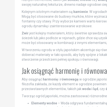
swojej naturalnej teksturze, drewno nadaje ogrodowi cie
Kolejnym istotnym materiałem są
kamienie
. W ogrodach
Mogą być stosowane do budowy murków, które wyznaczają 
fontanny czy stawy. Przy wyborze kamieni warto kierowa
ogrodu dynamikę i zainteresowanie wzrokowe.
Żwir
jest kolejny materiałem, który świetnie sprawdza s
ścieżek lub jako podłoże w rejonach, gdzie chce się uzys
może być stosowany w kombinacji z innymi elementami
W tworzeniu ogrodu w stylu japońskim akcentuje się rów
dobierać materiały w taki sposób, aby były spójne z loka
stworzenie przestrzeni pełnej spokoju i równowagi.
Jak osiągnąć harmonię i równow
Aby osiągnąć
harmonię
i
równowagę
w ogrodzie japońs
filozofia zakłada, że każdy element w ogrodzie powinie
przeciwstawnych elementów, takich jak
woda i ląd
, czy
ś
Tworząc ogród japoński, można zastosować różnorodne te
Elementy wodne
– Woda odgrywa fundamentalną ro