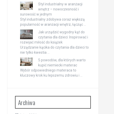
Styl industrialny w aranżacji
wnętrz – nowoczesność i
surowość w jednym
Styl industrialny zdobywa coraz większą
popularność w aranżacji wnętrz, łącząc …
Jak urządzić wygodny kąt do
czytania dla dzieci: Inspirować i
rozwijać miłość do książek
Urządzanie kącika do czytania dla dzieci to
nie tylko kwestia …
5 powodów, dla których warto
kupić niemiecki materac
Wybór odpowiedniego materaca to
kluczowy krok ku lepszemu zdrowiu i …
Archiwa