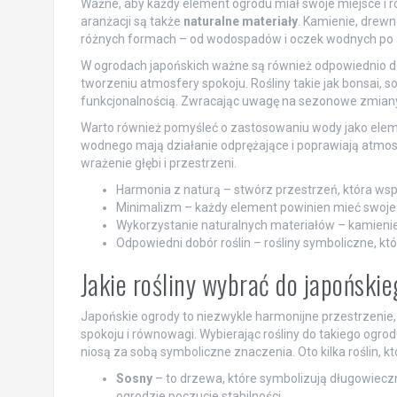
Ważne, aby każdy element ogrodu miał swoje miejsce i r
aranżacji są także
naturalne materiały
. Kamienie, drew
różnych formach – od wodospadów i oczek wodnych po ś
W ogrodach japońskich ważne są również odpowiednio 
tworzeniu atmosfery spokoju. Rośliny takie jak bonsai, s
funkcjonalnością. Zwracając uwagę na sezonowe zmiany 
Warto również pomyśleć o zastosowaniu wody jako elem
wodnego mają działanie odprężające i poprawiają atmos
wrażenie głębi i przestrzeni.
Harmonia z naturą – stwórz przestrzeń, która wsp
Minimalizm – każdy element powinien mieć swoje 
Wykorzystanie naturalnych materiałów – kamienie,
Odpowiedni dobór roślin – rośliny symboliczne, kt
Jakie rośliny wybrać do japoński
Japońskie ogrody to niezwykle harmonijne przestrzenie,
spokoju i równowagi. Wybierając rośliny do takiego ogrodu
niosą za sobą symboliczne znaczenia. Oto kilka roślin, k
Sosny
– to drzewa, które symbolizują długowieczno
ogrodzie poczucie stabilności.