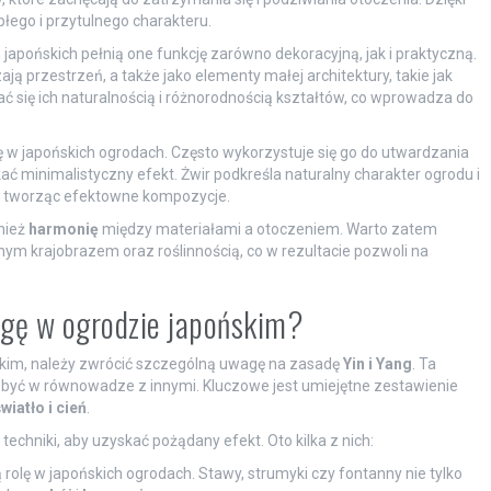
płego i przytulnego charakteru.
 japońskich pełnią one funkcję zarówno dekoracyjną, jak i praktyczną.
przestrzeń, a także jako elementy małej architektury, takie jak
ć się ich naturalnością i różnorodnością kształtów, co wprowadza do
ię w japońskich ogrodach. Często wykorzystuje się go do utwardzania
kać minimalistyczny efekt. Żwir podkreśla naturalny charakter ogrodu i
, tworząc efektowne kompozycje.
nież
harmonię
między materiałami a otoczeniem. Warto zatem
lnym krajobrazem oraz roślinnością, co w rezultacie pozwoli na
agę w ogrodzie japońskim?
kim, należy zwrócić szczególną uwagę na zasadę
Yin i Yang
. Ta
n być w równowadze z innymi. Kluczowe jest umiejętne zestawienie
wiatło i cień
.
chniki, aby uzyskać pożądany efekt. Oto kilka z nich:
lę w japońskich ogrodach. Stawy, strumyki czy fontanny nie tylko