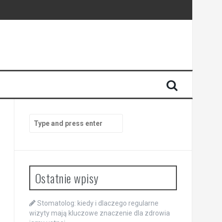
enia
anego
Search
for:
Ostatnie wpisy
Stomatolog: kiedy i dlaczego regularne
wizyty mają kluczowe znaczenie dla zdrowia