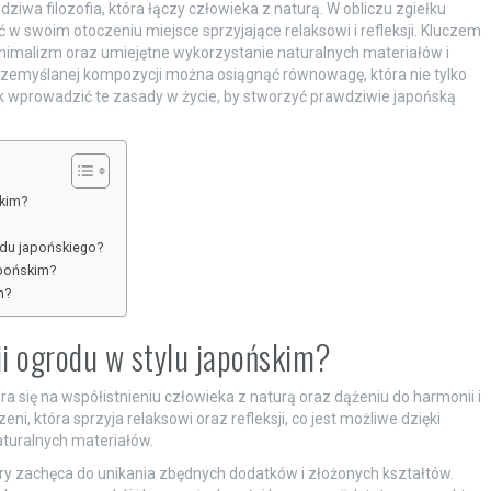
dziwa filozofia, która łączy człowieka z naturą. W obliczu zgiełku
w swoim otoczeniu miejsce sprzyjające relaksowi i refleksji. Kluczem
inimalizm oraz umiejętne wykorzystanie naturalnych materiałów i
rzemyślanej kompozycji można osiągnąć równowagę, która nie tylko
 jak wprowadzić te zasady w życie, by stworzyć prawdziwie japońską
skim?
odu japońskiego?
apońskim?
m?
ji ogrodu w stylu japońskim?
ra się na współistnieniu człowieka z naturą oraz dążeniu do harmonii i
i, która sprzyja relaksowi oraz refleksji, co jest możliwe dzięki
turalnych materiałów.
óry zachęca do unikania zbędnych dodatków i złożonych kształtów.