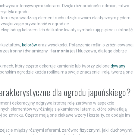
 zachwyca intensywnymi kolorami. Dzięki różnorodności odmian, łatwo
rystyki ogrodu.
kteru i wprowadzają element ruchu dzięki swoim elastycznym pędom.
, zwiększając prywatność w ogrodzie.
ksplodują kolorem. Ich delikatne kwiaty symbolizują piękno i ulotność
ć kształtów,
kolorów
oraz wysokości. Połączenie roślin o zróżnicowanej
 przestronny i dynamiczny.
Harmonia
jest kluczowa, dlatego dobrze
.
k mech, który często dekoruje kamienie lub tworzy zielone
dywany
japońskim ogrodzie każda roślina ma swoje znaczenie i rolę, tworzą one
arakterystyczne dla ogrodu japońskiego?
lement dekoracyjny odgrywa istotną rolę zarówno w aspekcie
nych elementów wyróżniają się kamienne latarnie, które oświetlają
ój po zmroku. Często mają one ciekawe wzory i kształty, co dodaje im
rzejście między różnymi sferami, zarówno fizycznymi, jak i duchowymi.