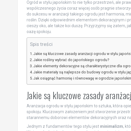
Ogród w stylu japońskim to nie tylko przestrzeń, ale praw
współczesnego życia coraz więcej osób pragnie stworzyć 
do sukcesu w aranżacji takiego ogrodu jest harmonia, m
roślin. Dzięki odpowiednim elementom dekoracyjnym i p
cieszy oko, ale także koi duszę. Przyjrzyjmy się zatem,
oazę spokoju.
Spis treści
Jakie są kluczowe zasady aranżacji ogrodu w stylu japoń
Jakie rośliny wybrać do japońskiego ogrodu?
Jakie elementy dekoracyjne są charakterystyczne dla ogr
Jakie materiały są najlepsze do budowy ogrodu w stylu j
Jak osiągnąć harmonię i równowagę w ogrodzie japoński
Jakie są kluczowe zasady aranżac
Aranżacja ogrodu w stylu japońskim to sztuka, która opie
spokoju. Kluczowym założeniem jest stworzenie przestrzen
starannemu doborowi elementów dekoracyjnych oraz na
Jednym z fundamentów tego stylu jest
minimalizm
, kt