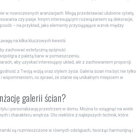
lnie w nowoczesnych aranżacjach. Mogą przedstawiać ulubione cytaty,
teresowania czy pasje. Innym interesującym rozwiązaniem są dekoracje,
posób – na przykład, jako elementy przyciągające wzrok między
uwagę na kilka kluczowych kwestii:
aby zachować estetyczną spójność.
ra współgra z paletą barw w pomieszczeniu.
arach, aby uzyskać interesujący układ, ale z zachowaniem proporcji.
odność z Twoją wizją oraz stylem życia. Galeria ścian ma być nie tylko
i wspomnieniom, co sprawi, że stanie się unikalnym miejscem w
nżację galerii ścian?
stylu i personalizację przestrzeni w domu. Można to osiągnąć na wiele
ch i charakteru wnętrza. Oto niektóre z najlepszych technik, które
 ramki są rozmieszczone w równych odstępach, tworząc harmonijną i