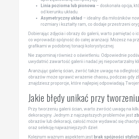
Linia pozioma lub pionowa
– doskonała opcja, kt
od kierunku układu.
Asymetryczny układ
– idealny dla miłośników no
rozmiary i kształty ram, co dodaje przestrzeni oryg
Dobierając zdjęcia i obrazy do galerii, warto pamiętać o i
co wprowadzi spójność do całej aranżacji. Możesz na pr
grafikami w podobnej tonacji kolorystycznej.
Nie zapominaj również o oświetleniu. Odpowiednie podśw
uwydatnić zawartość galerii i nadać jej niepowtarzalny kl
Aranżując galerię ścian, zwróć także uwagę na odległoś
obrazów może sprawić wrażenie chaosu, podczas gdy zb
znajdziesz proporcje, które najlepiej odpowiadają Twoje
Jakie błędy unikać przy tworzeniu
Przy tworzeniu galerii ścian, warto zwrócić uwagę na k
dekoracyjny. Jednym z najczęstszych problemów jest
zb
obrazów lub dekoracji, całość może wydawać się chaotyc
oraz selekcję najważniejszych dzieł.
Kolejnym ważnym aspektem jest
brak spójności stylist