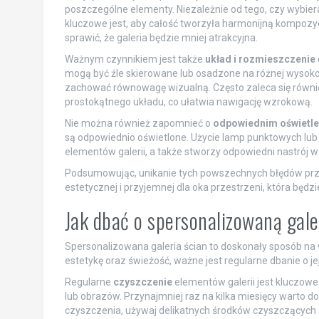
poszczególne elementy. Niezależnie od tego, czy wybie
kluczowe jest, aby całość tworzyła harmonijną kompozy
sprawić, że galeria będzie mniej atrakcyjna.
Ważnym czynnikiem jest także
układ i rozmieszczenie
mogą być źle skierowane lub osadzone na różnej wysoko
zachować równowagę wizualną. Często zaleca się równ
prostokątnego układu, co ułatwia nawigację wzrokową.
Nie można również zapomnieć o
odpowiednim oświetle
są odpowiednio oświetlone. Użycie lamp punktowych l
elementów galerii, a także stworzy odpowiedni nastrój 
Podsumowując, unikanie tych powszechnych błędów przy 
estetycznej i przyjemnej dla oka przestrzeni, która będzi
Jak dbać o spersonalizowaną gale
Spersonalizowana galeria ścian to doskonały sposób na 
estetykę oraz świeżość, ważne jest regularne dbanie o je
Regularne
czyszczenie
elementów galerii jest kluczow
lub obrazów. Przynajmniej raz na kilka miesięcy warto do
czyszczenia, używaj delikatnych środków czyszczących 