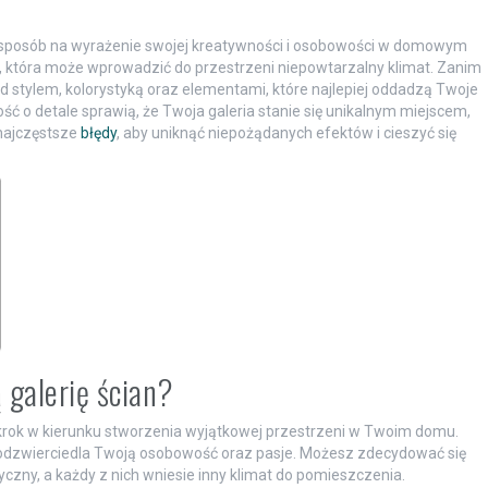
y sposób na wyrażenie swojej kreatywności i osobowości w domowym
ki, która może wprowadzić do przestrzeni niepowtarzalny klimat. Zanim
ad stylem, kolorystyką oraz elementami, które najlepiej oddadzą Twoje
ść o detale sprawią, że Twoja galeria stanie się unikalnym miejscem,
 najczęstsze
błędy
, aby uniknąć niepożądanych efektów i cieszyć się
 galerię ścian?
 krok w kierunku stworzenia wyjątkowej przestrzeni w Twoim domu.
ej odzwierciedla Twoją osobowość oraz pasje. Możesz zdecydować się
yczny, a każdy z nich wniesie inny klimat do pomieszczenia.