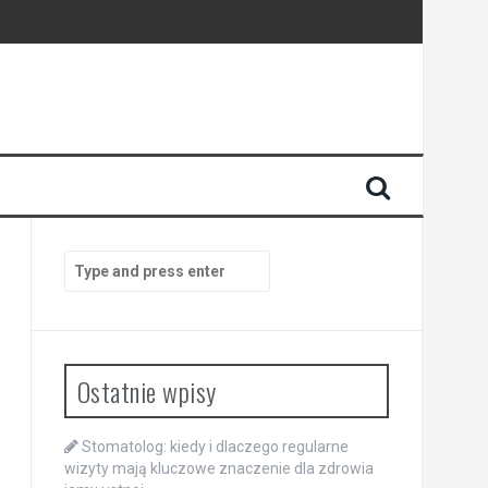
enia
anego
Search
for:
Ostatnie wpisy
Stomatolog: kiedy i dlaczego regularne
wizyty mają kluczowe znaczenie dla zdrowia