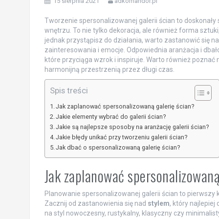
15 sierpnia 2021
adkomandor.pl
Tworzenie spersonalizowanej galerii ścian to doskonał
wnętrzu. To nie tylko dekoracja, ale również forma sztu
jednak przystąpisz do działania, warto zastanowić się n
zainteresowania i emocje. Odpowiednia aranżacja i dbało
które przyciąga wzrok i inspiruje. Warto również poznać
harmonijną przestrzenią przez długi czas.
Spis treści
Jak zaplanować spersonalizowaną galerię ścian?
Jakie elementy wybrać do galerii ścian?
Jakie są najlepsze sposoby na aranżację galerii ścian?
Jakie błędy unikać przy tworzeniu galerii ścian?
Jak dbać o spersonalizowaną galerię ścian?
Jak zaplanować spersonalizowaną
Planowanie spersonalizowanej galerii ścian to pierwszy
Zacznij od zastanowienia się nad
stylem
, który najlepi
na styl nowoczesny, rustykalny, klasyczny czy minimalist