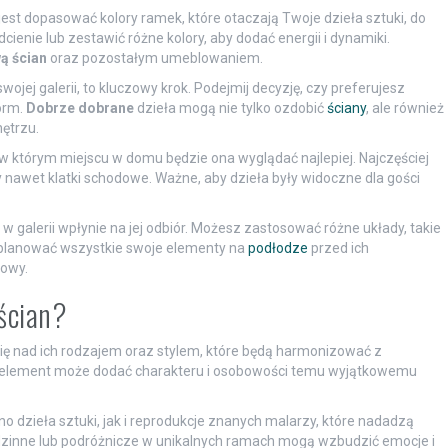
jest dopasować kolory ramek, które otaczają Twoje dzieła sztuki, do
cienie lub zestawić różne kolory, aby dodać energii i dynamiki.
ą ścian
oraz pozostałym umeblowaniem.
wojej galerii, to kluczowy krok. Podejmij decyzję, czy preferujesz
orm.
Dobrze dobrane
dzieła mogą nie tylko ozdobić
ściany
, ale również
ętrzu.
, w którym miejscu w domu będzie ona wyglądać najlepiej. Najczęściej
 nawet klatki schodowe. Ważne, aby dzieła były widoczne dla gości
galerii wpłynie na jej odbiór. Możesz zastosować różne układy, takie
ozplanować wszystkie swoje elementy na
podłodze
przed ich
cowy.
 ścian?
się nad ich rodzajem oraz stylem, które będą harmonizować z
 element może dodać charakteru i osobowości temu wyjątkowemu
o dzieła sztuki, jak i reprodukcje znanych malarzy, które nadadzą
zinne lub podróżnicze w unikalnych ramach mogą wzbudzić emocje i