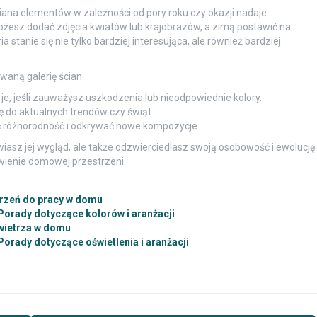
iana elementów w zależności od pory roku czy okazji nadaje
ożesz dodać zdjęcia kwiatów lub krajobrazów, a zimą postawić na
 stanie się nie tylko bardziej interesująca, ale również bardziej
waną galerię ścian:
je, jeśli zauważysz uszkodzenia lub nieodpowiednie kolory.
ę do aktualnych trendów czy świąt.
ć różnorodność i odkrywać nowe kompozycje.
wiasz jej wygląd, ale także odzwierciedlasz swoją osobowość i ewolucję
wienie domowej przestrzeni.
trzeń do pracy w domu
Porady dotyczące kolorów i aranżacji
wietrza w domu
Porady dotyczące oświetlenia i aranżacji