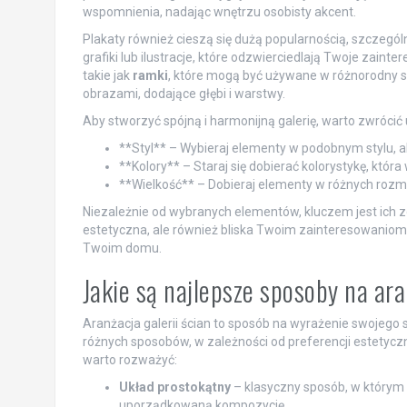
wspomnienia, nadając wnętrzu osobisty akcent.
Plakaty również cieszą się dużą popularnością, szczegó
grafiki lub ilustracje, które odzwierciedlają Twoje zain
takie jak
ramki
, które mogą być używane w różnorodny s
obrazami, dodające głębi i warstwy.
Aby stworzyć spójną i harmonijną galerię, warto zwrócić 
**Styl** – Wybieraj elementy w podobnym stylu, 
**Kolory** – Staraj się dobierać kolorystykę, któ
**Wielkość** – Dobieraj elementy w różnych rozmi
Niezależnie od wybranych elementów, kluczem jest ich zg
estetyczna, ale również bliska Twoim zainteresowaniom 
Twoim domu.
Jakie są najlepsze sposoby na ara
Aranżacja galerii ścian to sposób na wyrażenie swojego 
różnych sposobów, w zależności od preferencji estetyczny
warto rozważyć:
Układ prostokątny
– klasyczny sposób, w którym
uporządkowaną kompozycję.