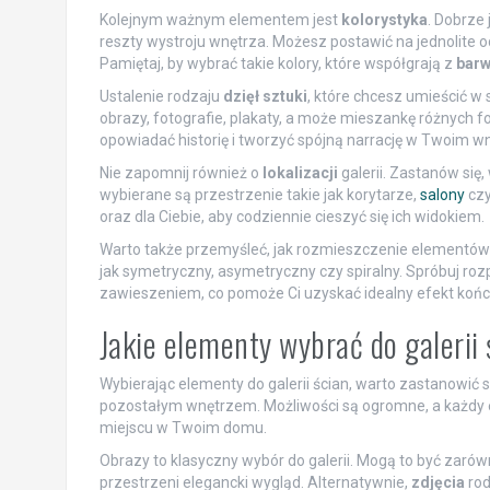
Kolejnym ważnym elementem jest
kolorystyka
. Dobrze 
reszty wystroju wnętrza. Możesz postawić na jednolite od
Pamiętaj, by wybrać takie kolory, które współgrają z
barw
Ustalenie rodzaju
dzięł sztuki
, które chcesz umieścić w s
obrazy, fotografie, plakaty, a może mieszankę różnych f
opowiadać historię i tworzyć spójną narrację w Twoim wn
Nie zapomnij również o
lokalizacji
galerii. Zastanów się
wybierane są przestrzenie takie jak korytarze,
salony
czy
oraz dla Ciebie, aby codziennie cieszyć się ich widokiem.
Warto także przemyśleć, jak rozmieszczenie elementów w 
jak symetryczny, asymetryczny czy spiralny. Spróbuj r
zawieszeniem, co pomoże Ci uzyskać idealny efekt koń
Jakie elementy wybrać do galerii
Wybierając elementy do galerii ścian, warto zastanowić 
pozostałym wnętrzem. Możliwości są ogromne, a każdy
miejscu w Twoim domu.
Obrazy to klasyczny wybór do galerii. Mogą to być zarówn
przestrzeni elegancki wygląd. Alternatywnie,
zdjęcia
rod