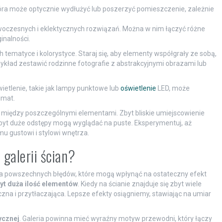
óra może optycznie wydłużyć lub poszerzyć pomieszczenie, zależnie
woczesnych i eklektycznych rozwiązań. Można w nim łączyć różne
inalności.
ch tematyce i kolorystyce. Staraj się, aby elementy współgrały ze sobą,
zykład zestawić rodzinne fotografie z abstrakcyjnymi obrazami lub
ietlenie, takie jak lampy punktowe lub
oświetlenie
LED, może
imat.
ć między poszczególnymi elementami. Zbyt bliskie umiejscowienie
yt duże odstępy mogą wyglądać na puste. Eksperymentuj, aż
mu gustowi i stylowi wnętrza.
 galerii ścian?
ilka powszechnych błędów, które mogą wpłynąć na ostateczny efekt
yt duża ilość elementów
. Kiedy na ścianie znajduje się zbyt wiele
zna i przytłaczająca. Lepsze efekty osiągniemy, stawiając na umiar
ycznej
. Galeria powinna mieć wyraźny motyw przewodni, który łączy