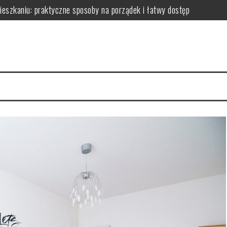
zkaniu: praktyczne sposoby na porządek i łatwy dostęp
niu: praktyczne sposoby na wykorzystanie ścian bez efektu zagrac
m: jak wybrać i zamontować funkcjonalną przegrodę ze szkła hartow
edy dodają przestrzeni, a kiedy mogą przeszkadzać?
erce – praktyczne porady wyboru, montażu i aranżacji przestrzeni
izyty mają kluczowe znaczenie dla zdrowia jamy ustnej