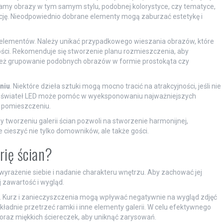
ramy obrazy w tym samym stylu, podobnej kolorystyce, czy tematyce,
cję. Nieodpowiednio dobrane elementy mogą zaburzać estetykę i
elementów. Należy unikać przypadkowego wieszania obrazów, które
ści. Rekomenduje się stworzenie planu rozmieszczenia, aby
ież grupowanie podobnych obrazów w formie prostokąta czy
niu
. Niektóre dzieła sztuki mogą mocno tracić na atrakcyjności, jeśli nie
ub świateł LED może pomóc w wyeksponowaniu najważniejszych
w pomieszczeniu.
tworzeniu galerii ścian pozwoli na stworzenie harmonijnej,
e cieszyć nie tylko domowników, ale także gości.
rię ścian?
wyrażenie siebie i nadanie charakteru wnętrzu. Aby zachować jej
j zawartość i wygląd.
e. Kurz i zanieczyszczenia mogą wpływać negatywnie na wygląd zdjęć
kładnie przetrzeć ramki i inne elementy galerii. W celu efektywnego
oraz miękkich ściereczek, aby uniknąć zarysowań.