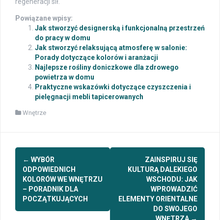
regeneracji sił.
Powiązane wpisy:
Jak stworzyć designerską i funkcjonalną przestrzeń
do pracy w domu
Jak stworzyć relaksującą atmosferę w salonie:
Porady dotyczące kolorów i aranżacji
Najlepsze rośliny doniczkowe dla zdrowego
powietrza w domu
Praktyczne wskazówki dotyczące czyszczenia i
pielęgnacji mebli tapicerowanych
Wnętrze
Post
←
WYBÓR
ZAINSPIRUJ SIĘ
navigation
ODPOWIEDNICH
KULTURĄ DALEKIEGO
KOLORÓW WE WNĘTRZU
WSCHODU: JAK
– PORADNIK DLA
WPROWADZIĆ
POCZĄTKUJĄCYCH
ELEMENTY ORIENTALNE
DO SWOJEGO
WNĘTRZA
→