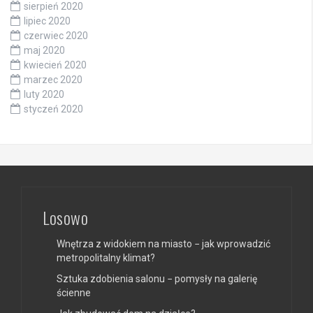
sierpień 2020
lipiec 2020
czerwiec 2020
maj 2020
kwiecień 2020
marzec 2020
luty 2020
styczeń 2020
Losowo
Wnętrza z widokiem na miasto − jak wprowadzić
metropolitalny klimat?
Sztuka zdobienia salonu − pomysły na galerię
ścienne