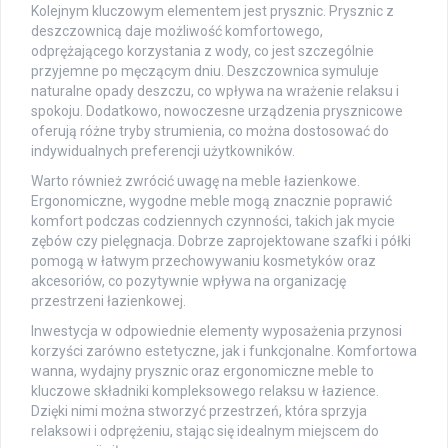
Kolejnym kluczowym elementem jest prysznic. Prysznic z
deszczownicą daje możliwość komfortowego,
odprężającego korzystania z wody, co jest szczególnie
przyjemne po męczącym dniu. Deszczownica symuluje
naturalne opady deszczu, co wpływa na wrażenie relaksu i
spokoju. Dodatkowo, nowoczesne urządzenia prysznicowe
oferują różne tryby strumienia, co można dostosować do
indywidualnych preferencji użytkowników.
Warto również zwrócić uwagę na meble łazienkowe.
Ergonomiczne, wygodne meble mogą znacznie poprawić
komfort podczas codziennych czynności, takich jak mycie
zębów czy pielęgnacja. Dobrze zaprojektowane szafki i półki
pomogą w łatwym przechowywaniu kosmetyków oraz
akcesoriów, co pozytywnie wpływa na organizację
przestrzeni łazienkowej.
Inwestycja w odpowiednie elementy wyposażenia przynosi
korzyści zarówno estetyczne, jak i funkcjonalne. Komfortowa
wanna, wydajny prysznic oraz ergonomiczne meble to
kluczowe składniki kompleksowego relaksu w łazience.
Dzięki nimi można stworzyć przestrzeń, która sprzyja
relaksowi i odprężeniu, stając się idealnym miejscem do