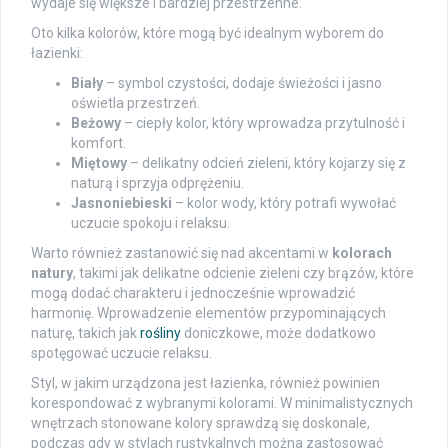
wydaje się większe i bardziej przestrzenne.
Oto kilka kolorów, które mogą być idealnym wyborem do
łazienki:
Biały
– symbol czystości, dodaje świeżości i jasno
oświetla przestrzeń.
Beżowy
– ciepły kolor, który wprowadza przytulność i
komfort.
Miętowy
– delikatny odcień zieleni, który kojarzy się z
naturą i sprzyja odprężeniu.
Jasnoniebieski
– kolor wody, który potrafi wywołać
uczucie spokoju i relaksu.
Warto również zastanowić się nad akcentami w
kolorach
natury
, takimi jak delikatne odcienie zieleni czy brązów, które
mogą dodać charakteru i jednocześnie wprowadzić
harmonię. Wprowadzenie elementów przypominających
naturę, takich jak
rośliny
doniczkowe, może dodatkowo
spotęgować uczucie relaksu.
Styl, w jakim urządzona jest łazienka, również powinien
korespondować z wybranymi kolorami. W minimalistycznych
wnętrzach stonowane kolory sprawdzą się doskonale,
podczas gdy w stylach rustykalnych można zastosować