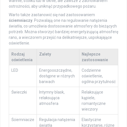
wannie, stoliku lub w oknie, ale zawsze z zachowaniem
ostrożności, aby uniknąć przypadkowego pożaru.
Warto także zastanowić się nad zastosowaniem
ściemniaczy
. Pozwalają one na regulowanie natężenia
światła, co umożliwia dostosowanie atmosfery do bieżących
potrzeb. Można stworzyć bardziej energetyzującą atmosferę
rano, a wieczorem przejść na delikatniejsze, uspokajające
oświetlenie.
Rodzaj
Zalety
Najlepsze
oświetlenia
zastosowanie
LED
Energooszczędne,
Codzienne
dostępne w różnych
oświetlenie,
barwach
ogólna przytulność
Świeczki
Intymny blask,
Relaksujące
relaksująca
kąpiele,
atmosfera
romantyczne
wieczory
Ściemniacze
Regulacja natężenia
Elastyczne
światła
korzystanie, różne