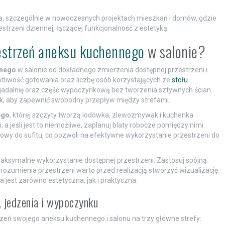
rna, szczególnie w nowoczesnych projektach mieszkań i domów, gdzie
strzeni dziennej, łączącej funkcjonalność z estetyką.
estrzeń aneksu kuchennego
w salonie?
nnego
w salonie od dokładnego zmierzenia dostępnej przestrzeni i
tliwość gotowania oraz liczbę osób korzystających ze
stołu
.
, jadalnię oraz część wypoczynkową bez tworzenia sztywnych ścian.
k, aby zapewnić swobodny przepływ między strefami.
ego
, której szczyty tworzą lodówka, zlewozmywak i kuchenka.
 jeśli jest to niemożliwe, zaplanuj blaty robocze pomiędzy nimi.
y do sufitu, co pozwoli na efektywne wykorzystanie przestrzeni do
 maksymalne wykorzystanie dostępnej przestrzeni. Zastosuj spójną
zrozumienia przestrzeni warto przed realizacją stworzyć wizualizację
 jest zarówno estetyczna, jak i praktyczna.
 jedzenia i wypoczynku
trzeń swojego aneksu kuchennego i salonu na trzy główne strefy: