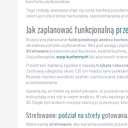
komfortu użytkowników.
Tego rodzaju aranżacja staje się coraz bardziej popula
celem jest stworzenie harmonijnej, reprezentacyjnej prze
Jak zaplanować funkcjonalną
prz
Rozpocznij planowanie
funkcjonalnego aneksu kuche
określenia potrzeb użytkowników. Weź pod uwagę często
Strefowanie
przestrzeni jest kluczowe; wydziel kuchnię
Użyj półwyspów,
wysp kuchennych
lub ażurowych ściane
Przestrzeń zaplanuj zgodnie z zasadą
trójkąta robocz
Zachowaj odległości około 120 cm między tymi punktami, a
Rozważ również wysokość szafek i zastosowanie zabudow
przechowywania.
Upewnij się, że meble są wielofunkcyjne, co pozwoli na
kolorystykę oraz styl w całym wnętrzu. W celu lepszego 
3D. Dzięki tym krokom możesz stworzyć przestrzeń, która
Strefowanie:
podział na strefy
gotowania,
Wykorzystaj
strefowanie
, aby wyraźnie podzielić przes