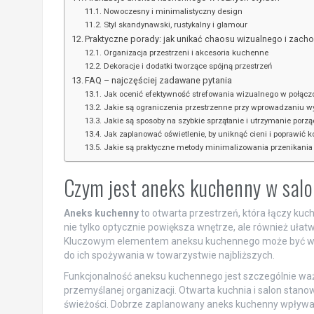
Nowoczesny i minimalistyczny design
Styl skandynawski, rustykalny i glamour
Praktyczne porady: jak unikać chaosu wizualnego i zac
Organizacja przestrzeni i akcesoria kuchenne
Dekoracje i dodatki tworzące spójną przestrzeń
FAQ – najczęściej zadawane pytania
Jak ocenić efektywność strefowania wizualnego w połąc
Jakie są ograniczenia przestrzenne przy wprowadzaniu 
Jakie są sposoby na szybkie sprzątanie i utrzymanie po
Jak zaplanować oświetlenie, by uniknąć cieni i poprawić
Jakie są praktyczne metody minimalizowania przenikani
Czym jest aneks kuchenny w salon
Aneks kuchenny
to otwarta przestrzeń, która łączy kuch
nie tylko optycznie powiększa wnętrze, ale również ułat
Kluczowym elementem aneksu kuchennego może być wyspa
do ich spożywania w towarzystwie najbliższych.
Funkcjonalność aneksu kuchennego jest szczególnie w
przemyślanej organizacji. Otwarta kuchnia i salon stano
świeżości. Dobrze zaplanowany aneks kuchenny wpływa na