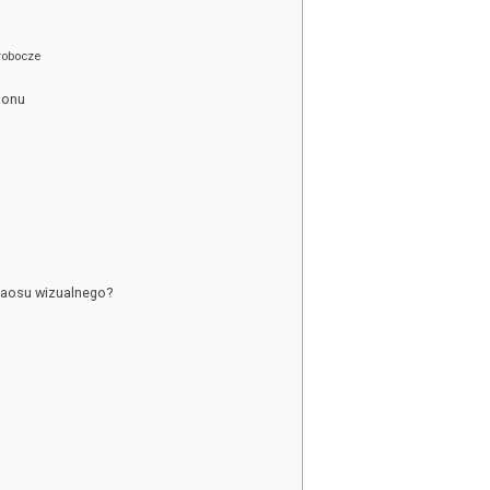
robocze
lonu
haosu wizualnego?