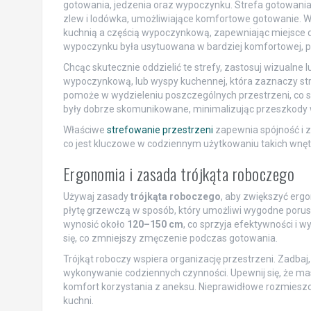
gotowania, jedzenia oraz wypoczynku. Strefa gotowania 
zlew i lodówka, umożliwiające komfortowe gotowanie. W st
kuchnią a częścią wypoczynkową, zapewniając miejsce d
wypoczynku była usytuowana w bardziej komfortowej, pr
Chcąc skutecznie oddzielić te strefy, zastosuj wizualne
wypoczynkową, lub wyspy kuchennej, która zaznaczy str
pomoże w wydzieleniu poszczególnych przestrzeni, co sp
były dobrze skomunikowane, minimalizując przeszkody
Właściwe
strefowanie przestrzeni
zapewnia spójność i 
co jest kluczowe w codziennym użytkowaniu takich wnęt
Ergonomia i zasada trójkąta roboczego
Używaj zasady
trójkąta roboczego
, aby zwiększyć er
płytę grzewczą w sposób, który umożliwi wygodne porus
wynosić około
120–150 cm
, co sprzyja efektywności i 
się, co zmniejszy zmęczenie podczas gotowania.
Trójkąt roboczy wspiera organizację przestrzeni. Zadbaj, a
wykonywanie codziennych czynności. Upewnij się, że ma
komfort korzystania z aneksu. Nieprawidłowe rozmies
kuchni.