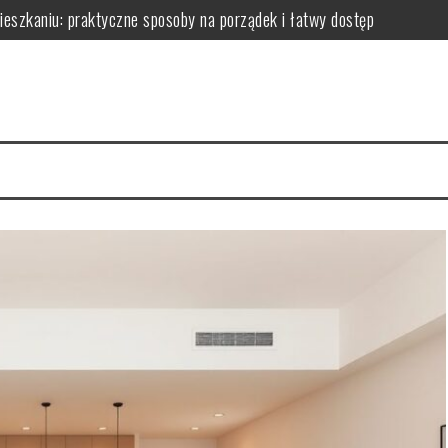
zkaniu: praktyczne sposoby na porządek i łatwy dostęp
niu: praktyczne sposoby na wykorzystanie ścian bez efektu zagrac
m: jak wybrać i zamontować funkcjonalną przegrodę ze szkła hartow
edy dodają przestrzeni, a kiedy mogą przeszkadzać?
erce – praktyczne porady wyboru, montażu i aranżacji przestrzeni
izyty mają kluczowe znaczenie dla zdrowia jamy ustnej