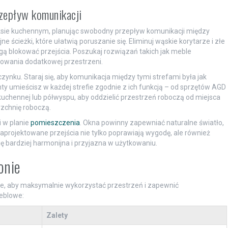
zepływ komunikacji
sie kuchennym, planując swobodny przepływ komunikacji między
ne ścieżki, które ułatwią poruszanie się. Eliminuj wąskie korytarze i złe
ą blokować przejścia. Poszukaj rozwiązań takich jak meble
mowania dodatkowej przestrzeni.
zynku. Staraj się, aby komunikacja między tymi strefami była jak
enty umieścisz w każdej strefie zgodnie z ich funkcją – od sprzętów AGD
kuchennej lub półwyspu, aby oddzielić przestrzeń roboczą od miejsca
zchnię roboczą.
i w planie
pomieszczenia
. Okna powinny zapewniać naturalne światło,
aprojektowane przejścia nie tylko poprawiają wygodę, ale również
ę bardziej harmonijna i przyjazna w użytkowaniu.
onie
e, aby maksymalnie wykorzystać przestrzeń i zapewnić
eblowe:
Zalety