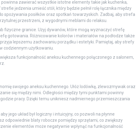
powinna zawierać wszystkie istotne elementy takie jak kuchenka,
refie jedzenia umieść stół, który będzie pełnił rolę łącznika między
o spożywania posiłków oraz spotkań towarzyskich. Zadbaj, aby strefa
zytulnej przestrzeni, z wygodnymi meblami do relaksu.
 lub fizyczne granice. Użyj dywanów, które mogą wyznaczyć strefę
efę gotowania. Różnicowanie kolorów i materiałów na podłodze także
rzyja lepszemu zachowaniu porządku i estetyki. Pamiętaj, aby strefy
 w codziennym użytkowaniu.
zwiększa funkcjonalność aneksu kuchennego połączonego z salonem,
rz.
gonomię swojego aneksu kuchennego. Ułóż lodówkę, zlewozmywak oraz
zanie się między nimi. Odległości między tymi punktami powinny
wygodzie pracy. Dzięki temu unikniesz nadmiernego przemieszczania
by jego układ był logiczny i intuicyjny, co pozwoli na płynne
sz odpowiednie blaty robocze pomiędzy sprzętami, co zwiększy
zczenie elementów może negatywnie wpłynąć na funkcjonalność