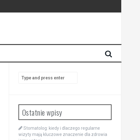
enia
anego
Search
for:
Ostatnie wpisy
Stomatolog: kiedy i dlaczego regularne
wizyty mają kluczowe znaczenie dla zdrowia