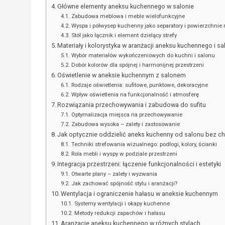
Główne elementy aneksu kuchennego w salonie
Zabudowa meblowa i meble wielofunkcyjne
Wyspa i półwysep kuchenny jako separatory i powierzchnie 
Stół jako łącznik i element dzielący strefy
Materiały i kolorystyka w aranżacji aneksu kuchennego i sa
Wybór materiałów wykończeniowych do kuchni i salonu
Dobór kolorów dla spójnej i harmonijnej przestrzeni
Oświetlenie w aneksie kuchennym z salonem
Rodzaje oświetlenia: sufitowe, punktowe, dekoracyjne
Wpływ oświetlenia na funkcjonalność i atmosferę
Rozwiązania przechowywania i zabudowa do sufitu
Optymalizacja miejsca na przechowywanie
Zabudowa wysoka – zalety i zastosowanie
Jak optycznie oddzielić aneks kuchenny od salonu bez c
Techniki strefowania wizualnego: podłogi, kolory, ścianki
Rola mebli i wyspy w podziale przestrzeni
Integracja przestrzeni: łączenie funkcjonalności i estetyki
Otwarte plany – zalety i wyzwania
Jak zachować spójność stylu i aranżacji?
Wentylacja i ograniczenie hałasu w aneksie kuchennym
Systemy wentylacji i okapy kuchenne
Metody redukcji zapachów i hałasu
Aranżacje aneksu kuchennego w różnych stylach