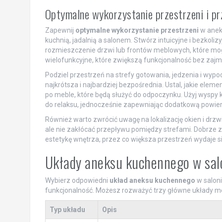
Optymalne wykorzystanie przestrzeni i pr
Zapewnij
optymalne wykorzystanie przestrzeni
w anek
kuchnią, jadalnią a salonem. Stwórz intuicyjne i bezkolizyj
rozmieszczenie drzwi lub frontów meblowych, które mog
wielofunkcyjne, które zwiększą funkcjonalność bez zaj
Podziel przestrzeń na strefy gotowania, jedzenia i wypoc
najkrótsza i najbardziej bezpośrednia. Ustal, jakie elem
po meble, które będą służyć do odpoczynku. Użyj wyspy 
do relaksu, jednocześnie zapewniając dodatkową powier
Również warto zwrócić uwagę na lokalizację okien i drzw
ale nie zakłócać przepływu pomiędzy strefami. Dobrze z
estetykę wnętrza, przez co większa przestrzeń wydaje si
Układy aneksu kuchennego w sal
Wybierz odpowiedni
układ aneksu kuchennego
w saloni
funkcjonalność. Możesz rozważyć trzy główne układy m
Typ układu
Opis