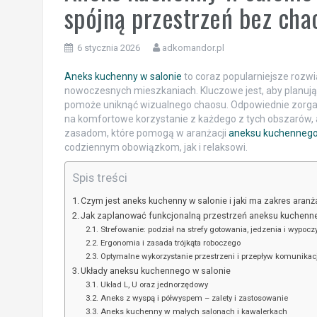
spójną przestrzeń bez cha
6 stycznia 2026
adkomandor.pl
Aneks kuchenny w salonie
to coraz popularniejsze rozwi
nowoczesnych mieszkaniach. Kluczowe jest, aby planując
pomoże uniknąć wizualnego chaosu. Odpowiednie zorgani
na komfortowe korzystanie z każdego z tych obszarów, al
zasadom, które pomogą w aranżacji
aneksu kuchennego
codziennym obowiązkom, jak i relaksowi.
Spis treści
Czym jest aneks kuchenny w salonie i jaki ma zakres aranża
Jak zaplanować funkcjonalną przestrzeń aneksu kuchenn
Strefowanie: podział na strefy gotowania, jedzenia i wypoc
Ergonomia i zasada trójkąta roboczego
Optymalne wykorzystanie przestrzeni i przepływ komunikacj
Układy aneksu kuchennego w salonie
Układ L, U oraz jednorzędowy
Aneks z wyspą i półwyspem – zalety i zastosowanie
Aneks kuchenny w małych salonach i kawalerkach