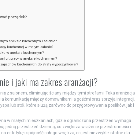
hować porządek?
zonym aneksie kuchennym i salonie?
wyspy kuchennej w małym salonie?
rządku w aneksie kuchennym?
 komfort pracy w aneksie kuchennym?
a zapachów kuchennych do strefy wypoczynkowej?
ie i jaki ma zakres aranżacji?
nię z salonem, eliminując ściany między tymi strefami. Taka aranżacja
wia komunikację między domownikami a gośćmi oraz sprzyja integracji.
 lub stół, które służą zarówno do przygotowywania posiłków, jak i
ażna w małych mieszkaniach, gdzie ograniczona przestrzeń wymaga
wią jedną przestrzeń dzienną, co zwiększa wrażenie przestronności i
 estetykę i spójność całego wnętrza, co jest niezwykle istotne dla