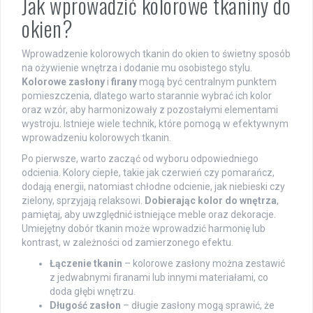
Jak wprowadzić kolorowe tkaniny do
okien?
Wprowadzenie kolorowych tkanin do okien to świetny sposób
na ożywienie wnętrza i dodanie mu osobistego stylu.
Kolorowe zasłony
i
firany
mogą być centralnym punktem
pomieszczenia, dlatego warto starannie wybrać ich kolor
oraz wzór, aby harmonizowały z pozostałymi elementami
wystroju. Istnieje wiele technik, które pomogą w efektywnym
wprowadzeniu kolorowych tkanin.
Po pierwsze, warto zacząć od wyboru odpowiedniego
odcienia. Kolory ciepłe, takie jak czerwień czy pomarańcz,
dodają energii, natomiast chłodne odcienie, jak niebieski czy
zielony, sprzyjają relaksowi.
Dobierając kolor do wnętrza
,
pamiętaj, aby uwzględnić istniejące meble oraz dekoracje.
Umiejętny dobór tkanin może wprowadzić harmonię lub
kontrast, w zależności od zamierzonego efektu.
Łączenie tkanin
– kolorowe zasłony można zestawić
z jedwabnymi firanami lub innymi materiałami, co
doda głębi wnętrzu.
Długość zasłon
– długie zasłony mogą sprawić, że