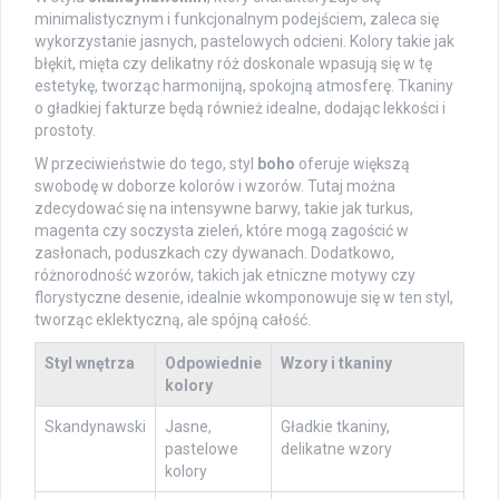
minimalistycznym i funkcjonalnym podejściem, zaleca się
wykorzystanie jasnych, pastelowych odcieni. Kolory takie jak
błękit, mięta czy delikatny róż doskonale wpasują się w tę
estetykę, tworząc harmonijną, spokojną atmosferę. Tkaniny
o gładkiej fakturze będą również idealne, dodając lekkości i
prostoty.
W przeciwieństwie do tego, styl
boho
oferuje większą
swobodę w doborze kolorów i wzorów. Tutaj można
zdecydować się na intensywne barwy, takie jak turkus,
magenta czy soczysta zieleń, które mogą zagościć w
zasłonach, poduszkach czy dywanach. Dodatkowo,
różnorodność wzorów, takich jak etniczne motywy czy
florystyczne desenie, idealnie wkomponowuje się w ten styl,
tworząc eklektyczną, ale spójną całość.
Styl wnętrza
Odpowiednie
Wzory i tkaniny
kolory
Skandynawski
Jasne,
Gładkie tkaniny,
pastelowe
delikatne wzory
kolory