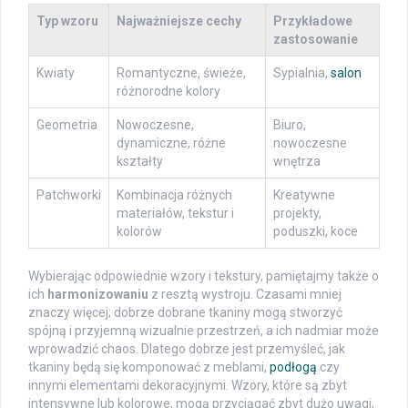
Typ wzoru
Najważniejsze cechy
Przykładowe
zastosowanie
Kwiaty
Romantyczne, świeże,
Sypialnia,
salon
różnorodne kolory
Geometria
Nowoczesne,
Biuro,
dynamiczne, różne
nowoczesne
kształty
wnętrza
Patchworki
Kombinacja różnych
Kreatywne
materiałów, tekstur i
projekty,
kolorów
poduszki, koce
Wybierając odpowiednie wzory i tekstury, pamiętajmy także o
ich
harmonizowaniu
z resztą wystroju. Czasami mniej
znaczy więcej; dobrze dobrane tkaniny mogą stworzyć
spójną i przyjemną wizualnie przestrzeń, a ich nadmiar może
wprowadzić chaos. Dlatego dobrze jest przemyśleć, jak
tkaniny będą się komponować z meblami,
podłogą
czy
innymi elementami dekoracyjnymi. Wzory, które są zbyt
intensywne lub kolorowe, mogą przyciągać zbyt dużo uwagi,