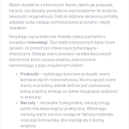
Wybór dodatków z kolorowych tkanin, takich jak poduszki,
narzuty czy dywany, pozwala na wprowadzenie do wnętrza
świeżości i oryginalności. Dobrze dobrane akcesoria potrafią
zdziałać cuda, nadając pomieszczeniu przytulny i ciepły
charakter.
Decydując się na kolorowe dodatki, należy pamiętać o
zasadzie
równowagi
. Zbyt wiele intensywnych barw może
sprawić, że przestrzeń stanie się przytłaczająca i
chaotyczna. Dlatego warto postawić na kilka kluczowych
elementów, które ożywią wnętrze, jednocześnie
harmonizując z jego urządzonym stylem.
Poduszki
– wybierając kolorowe poduszki, warto
kierować się ich różnorodnością. Można łączyć różne
wzory oraz kolory, jednak dobrze jest zastosować
jedną wspólną tonację, co ułatwi osiągnięcie spójności
w aranżacji.
Narzuty
– niezwykle funkcjonalne, narzuty mogą
pełnić rolę dekoracyjną i praktyczną. Wybierając
narzutę, warto zwrócić uwagę na fakturę materiału
oraz jego kolorystykę, aby współgrały z resztą
wnętrza.