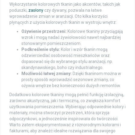
Wykorzystanie kolorowych tkanin jako akcentów, takich jak
poduszki,
zasłony
czy dywany, pozwala na łatwe
wprowadzenie zmian w aranżacji. Oto kilka korzyści
płynących z użycia kolorowych tkanin w wystroju wnętrz:
Ożywienie przestrzeni:
Kolorowe tkaniny przyciągają
wzrok i mogą nadać żywiołowości nawet najbardziej
stonowanym pomieszczeniom.
Podkreślenie stylu:
Kolor i wzór tkanin mogą
odzwierciedlać osobowość mieszkańców oraz
dopasować się do wybranego stylu aranżacji, np.
skandynawskiego, boho czy industrialnego.
Możliwość łatwej zmiany:
Dzięki tkaninom można w
prosty sposób wprowadzić sezonowe zmiany, co
ożywia wnętrze bez konieczności dużych remontów.
Dodatkowo kolorowe tkaniny mogą pełnić funkcję izolacyjną,
zarówno akustyczną, jak i termiczną, co zwiększa komfort
użytkowania pomieszczenia. Wybierając odpowiednie kolory i
materiały, można stworzyć przestrzeń, która sprzyja
odpoczynkowi, a jednocześnie inspirowała do twórczości.
Warto zatem eksperymentować z różnorodnymi kolorami i
fakturami, aby znaleźć idealne rozwiązania dla swojego