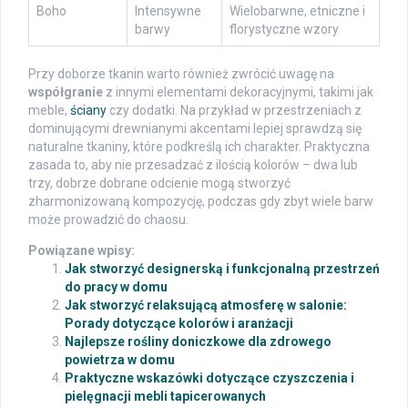
Boho
Intensywne
Wielobarwne, etniczne i
barwy
florystyczne wzory
Przy doborze tkanin warto również zwrócić uwagę na
współgranie
z innymi elementami dekoracyjnymi, takimi jak
meble,
ściany
czy dodatki. Na przykład w przestrzeniach z
dominującymi drewnianymi akcentami lepiej sprawdzą się
naturalne tkaniny, które podkreślą ich charakter. Praktyczna
zasada to, aby nie przesadzać z ilością kolorów – dwa lub
trzy, dobrze dobrane odcienie mogą stworzyć
zharmonizowaną kompozycję, podczas gdy zbyt wiele barw
może prowadzić do chaosu.
Powiązane wpisy:
Jak stworzyć designerską i funkcjonalną przestrzeń
do pracy w domu
Jak stworzyć relaksującą atmosferę w salonie:
Porady dotyczące kolorów i aranżacji
Najlepsze rośliny doniczkowe dla zdrowego
powietrza w domu
Praktyczne wskazówki dotyczące czyszczenia i
pielęgnacji mebli tapicerowanych