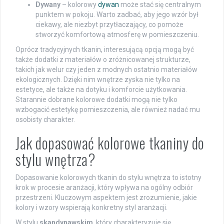
Dywany
– kolorowy
dywan
może stać się centralnym
punktem w pokoju. Warto zadbać, aby jego wzór był
ciekawy, ale niezbyt przytłaczający, co pomoże
stworzyć komfortową atmosferę w pomieszczeniu.
Oprócz tradycyjnych tkanin, interesującą opcją mogą być
także dodatki z materiałów o zróżnicowanej strukturze,
takich jak welur czy jeden z modnych ostatnio materiałów
ekologicznych. Dzięki nim wnętrze zyska nie tylko na
estetyce, ale także na dotyku i komforcie użytkowania.
Starannie dobrane kolorowe dodatki mogą nie tylko
wzbogacić estetykę pomieszczenia, ale również nadać mu
osobisty charakter.
Jak dopasować kolorowe tkaniny do
stylu wnętrza?
Dopasowanie kolorowych tkanin do stylu wnętrza to istotny
krok w procesie aranżacji, który wpływa na ogólny odbiór
przestrzeni. Kluczowym aspektem jest zrozumienie, jakie
kolory i wzory wspierają konkretny styl aranżacji.
W stylu
skandynawskim
, który charakteryzuje się