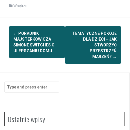
Wnętrze
Post
←
PORADNIK
TEMATYCZNE POKOJE
navigation
MAJSTERKOWICZA
DLA DZIECI − JAK
SIMONE SWITCHES O
STWORZYĆ
ULEPSZANIU DOMU
PRZESTRZEŃ
MARZEŃ?
→
Search
for:
Ostatnie wpisy