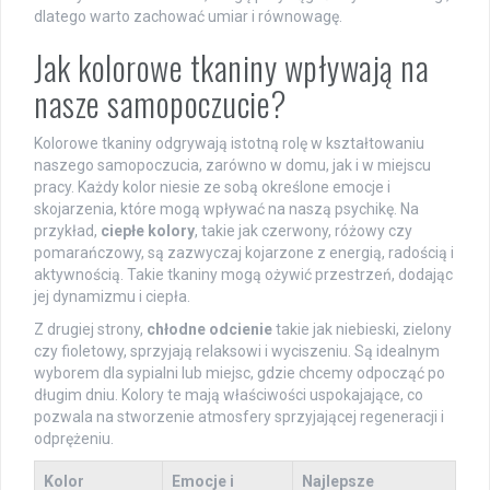
dlatego warto zachować umiar i równowagę.
Jak kolorowe tkaniny wpływają na
nasze samopoczucie?
Kolorowe tkaniny odgrywają istotną rolę w kształtowaniu
naszego samopoczucia, zarówno w domu, jak i w miejscu
pracy. Każdy kolor niesie ze sobą określone emocje i
skojarzenia, które mogą wpływać na naszą psychikę. Na
przykład,
ciepłe kolory
, takie jak czerwony, różowy czy
pomarańczowy, są zazwyczaj kojarzone z energią, radością i
aktywnością. Takie tkaniny mogą ożywić przestrzeń, dodając
jej dynamizmu i ciepła.
Z drugiej strony,
chłodne odcienie
takie jak niebieski, zielony
czy fioletowy, sprzyjają relaksowi i wyciszeniu. Są idealnym
wyborem dla sypialni lub miejsc, gdzie chcemy odpocząć po
długim dniu. Kolory te mają właściwości uspokajające, co
pozwala na stworzenie atmosfery sprzyjającej regeneracji i
odprężeniu.
Kolor
Emocje i
Najlepsze