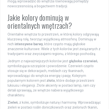
mogą wprowadzić do wnętrza równowagę pomiędzy
nowoczesnością a bogactwem tradycji.
Jakie kolory dominują w
orientalnych wnętrzach?
Orientalne wnętrza to przestrzeń, w której kolory odgrywają
kluczową rolę, tworząc wyjątkową atmosferę. Dominują w
nich
intensywne barwy
, które często mają głębokie
znaczenie kulturowe. Wiele z tych kolorów jest związanych z
tradycjami oraz zwyczajami regionu, z którego pochodzą.
Jednym z najważniejszych kolorów jest
głęboka czerwień
,
symbolizująca szczęście i powodzenie. Czerwień często
stosuje się w dekoracjach, meblach czy tkaninach,
wprowadzając do wnętrza energię i pasję. Kolejnym
popularnym kolorem jest
złoto
, które dodaje przestrzeni
luksusu i elegancji. Złote akcenty w postaci lamp, ram czy
detali sprawiają, że wnętrze nabiera wyjątkowego
charakteru.
Zieleń
, z kolei, symbolizuje naturę i harmonię. Wprowadzając
zieleń w postaci roślin doniczkowych oraz zielonych tkanin,