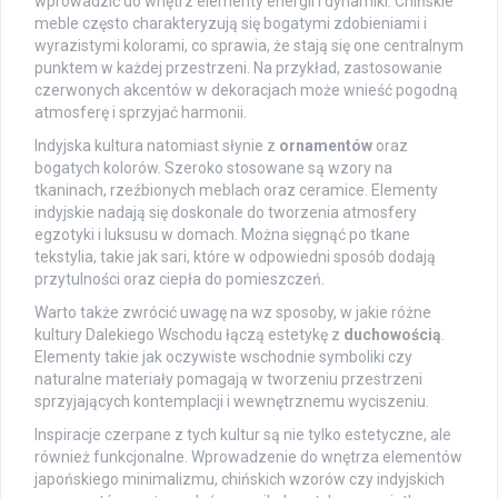
wprowadzić do wnętrz elementy energii i dynamiki. Chińskie
meble często charakteryzują się bogatymi zdobieniami i
wyrazistymi kolorami, co sprawia, że stają się one centralnym
punktem w każdej przestrzeni. Na przykład, zastosowanie
czerwonych akcentów w dekoracjach może wnieść pogodną
atmosferę i sprzyjać harmonii.
Indyjska kultura natomiast słynie z
ornamentów
oraz
bogatych kolorów. Szeroko stosowane są wzory na
tkaninach, rzeźbionych meblach oraz ceramice. Elementy
indyjskie nadają się doskonale do tworzenia atmosfery
egzotyki i luksusu w domach. Można sięgnąć po tkane
tekstylia, takie jak sari, które w odpowiedni sposób dodają
przytulności oraz ciepła do pomieszczeń.
Warto także zwrócić uwagę na wz sposoby, w jakie różne
kultury Dalekiego Wschodu łączą estetykę z
duchowością
.
Elementy takie jak oczywiste wschodnie symboliki czy
naturalne materiały pomagają w tworzeniu przestrzeni
sprzyjających kontemplacji i wewnętrznemu wyciszeniu.
Inspiracje czerpane z tych kultur są nie tylko estetyczne, ale
również funkcjonalne. Wprowadzenie do wnętrza elementów
japońskiego minimalizmu, chińskich wzorów czy indyjskich