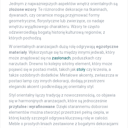
Jednym z najważniejszych aspektów wnętrz orientalnych są
złożone wzory
. Te różnorodne dekoracje na tkaninach,
dywanach, czy ceramice mogą przyjmować formy
geometryczne, florystyczne lub zwierzęce, co nadaje
wnętrzu wyjątkowego charakteru. Wzory te często
odzwierciedlają bogatą historię kulturową regionów, z
których pochodzą.
W orientalnych aranżacjach dużą rolę odgrywają
egzotyczne
materiały
. Wykorzystuje się tu między innymi jedwab, który
może znajdować się na
zasłonach
, poduszkach czy
narzutach. Drewno to kolejny istotny element, który może
pojawić się w postaci mebli, takich jak
stoły
czy krzesła, a
także ozdobnych dodatków. Metalowe akcenty, zwłaszcza w
postaci lamp czy innych dekoracji, dodają przestrzeni
elegancki akcent i podkreślają jej orientalny styl.
Styl orientalny łączy tradycję z nowoczesnością, co objawia
się w harmonijnych aranżacjach, które są jednocześnie
przytulne
i
wyrafinowane
. Dzięki starannemu doborowi
elementów można stworzyć przestrzeń pełną ciepła, w
której każdy szczegół odgrywa kluczową rolę w całości.
Meble o prostych liniach zestawione z bogatymi dekoracjami