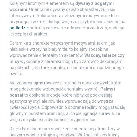
Kolejnym istotnym elementem są
dywany z bogatymi
wzorami
. Orientalne dywany często charakteryzują się
intensywnymi kolorami oraz złożonymi motywami, które
przyciągają wzrok i dodają wnętrzu przytulności. Ułożone na
podłodze
, potrafią całkowicie odmienić przestrzeń, nadając
jej ciepło i charakter.
Ceramika z charakterystycznymi motywami, takimi jak
niebieskie wzory na białym tle, to kolejny sposób na
wprowadzenie orientalnych akcentów.
Wazony, talerze czy
misy
wykonane z ceramiki mogą być zarówno dekoracjami
na półkach, jak i funkcjonalnymi dodatkami do codziennego
użytku.
Nie zapominajmy również o roślinach doniczkowych, które
mogą doskonale wzbogacić orientalny wystrój.
Palmy
i
bonsai
to doskonałe opcje, które nie tylko podkreślają
egzotyczny styl, ale również wprowadzają do wnętrza
świeżość i życie. Odpowiednio dobrane rośliny mogą stać się
głównym punktem aranżacji, a ich pielęgnacja sprawia, że
wnętrze zyskuje na dynamice i oryginalności.
Dzięki tym dodatkom stworzenie orientalnej atmosfery w
naszym wnętrzu staje się możliwe. Ważne jest, aby każdy