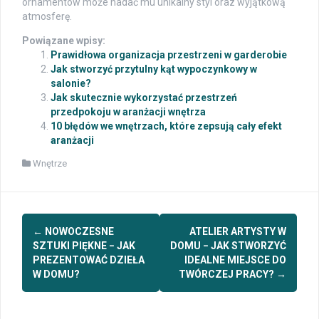
ornamentów może nadać mu unikalny styl oraz wyjątkową
atmosferę.
Powiązane wpisy:
Prawidłowa organizacja przestrzeni w garderobie
Jak stworzyć przytulny kąt wypoczynkowy w
salonie?
Jak skutecznie wykorzystać przestrzeń
przedpokoju w aranżacji wnętrza
10 błędów we wnętrzach, które zepsują cały efekt
aranżacji
Wnętrze
Post
←
NOWOCZESNE
ATELIER ARTYSTY W
navigation
SZTUKI PIĘKNE − JAK
DOMU − JAK STWORZYĆ
PREZENTOWAĆ DZIEŁA
IDEALNE MIEJSCE DO
W DOMU?
TWÓRCZEJ PRACY?
→