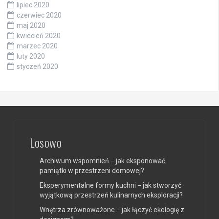
lipiec 2020
czerwiec 2020
maj 2020
kwiecień 2020
marzec 2020
luty 2020
styczeń 2020
Losowo
Archiwum wspomnień − jak eksponować
pamiątki w przestrzeni domowej?
Eksperymentalne formy kuchni − jak stworzyć
wyjątkową przestrzeń kulinarnych eksploracji?
Wnętrza zrównoważone − jak łączyć ekologię z