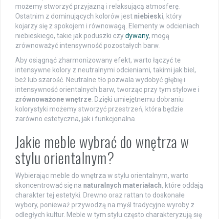
możemy stworzyć przyjazną i relaksującą atmosferę.
Ostatnim z dominujących kolorów jest
niebieski
, który
kojarzy się z spokojem i równowagą. Elementy w odcieniach
niebieskiego, takie jak poduszki czy
dywany
, mogą
zrównoważyć intensywność pozostałych barw.
Aby osiągnąć zharmonizowany efekt, warto łączyć te
intensywne kolory z neutralnymi odcieniami, takimi jak biel,
beż lub szarość. Neutralne tło pozwala wydobyć głębię i
intensywność orientalnych barw, tworząc przy tym stylowe i
zrównoważone wnętrze
. Dzięki umiejętnemu dobraniu
kolorystyki możemy stworzyć przestrzeń, która będzie
zarówno estetyczna, jak i funkcjonalna.
Jakie meble wybrać do wnętrza w
stylu orientalnym?
Wybierając meble do wnętrza w stylu orientalnym, warto
skoncentrować się na
naturalnych materiałach
, które oddają
charakter tej estetyki. Drewno oraz rattan to doskonałe
wybory, ponieważ przywodzą na myśl tradycyjne wyroby z
odległych kultur. Meble w tym stylu często charakteryzują się