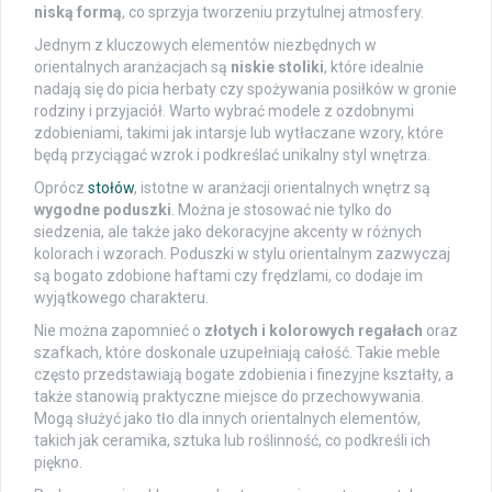
niską formą
, co sprzyja tworzeniu przytulnej atmosfery.
Jednym z kluczowych elementów niezbędnych w
orientalnych aranżacjach są
niskie stoliki
, które idealnie
nadają się do picia herbaty czy spożywania posiłków w gronie
rodziny i przyjaciół. Warto wybrać modele z ozdobnymi
zdobieniami, takimi jak intarsje lub wytłaczane wzory, które
będą przyciągać wzrok i podkreślać unikalny styl wnętrza.
Oprócz
stołów
, istotne w aranżacji orientalnych wnętrz są
wygodne poduszki
. Można je stosować nie tylko do
siedzenia, ale także jako dekoracyjne akcenty w różnych
kolorach i wzorach. Poduszki w stylu orientalnym zazwyczaj
są bogato zdobione haftami czy frędzlami, co dodaje im
wyjątkowego charakteru.
Nie można zapomnieć o
złotych i kolorowych regałach
oraz
szafkach, które doskonale uzupełniają całość. Takie meble
często przedstawiają bogate zdobienia i finezyjne kształty, a
także stanowią praktyczne miejsce do przechowywania.
Mogą służyć jako tło dla innych orientalnych elementów,
takich jak ceramika, sztuka lub roślinność, co podkreśli ich
piękno.